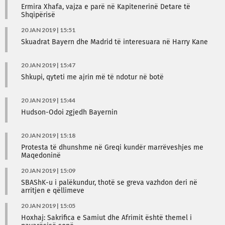
Ermira Xhafa, vajza e parë në Kapitenerinë Detare të
Shqipërisë
20 JAN 2019 | 15:51
Skuadrat Bayern dhe Madrid të interesuara në Harry Kane
20 JAN 2019 | 15:47
Shkupi, qyteti me ajrin më të ndotur në botë
20 JAN 2019 | 15:44
Hudson-Odoi zgjedh Bayernin
20 JAN 2019 | 15:18
Protesta të dhunshme në Greqi kundër marrëveshjes me
Maqedoninë
20 JAN 2019 | 15:09
SBAShK-u i palëkundur, thotë se greva vazhdon deri në
arritjen e qëllimeve
20 JAN 2019 | 15:05
Hoxhaj: Sakrifica e Samiut dhe Afrimit është themel i