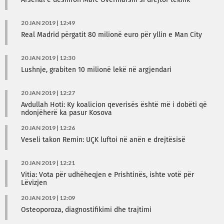
Arsenal e dëshiron Marc Overmarsin si drejtor teknik
20 JAN 2019 | 12:49
Real Madrid përgatit 80 milionë euro për yllin e Man City
20 JAN 2019 | 12:30
Lushnje, grabiten 10 milionë lekë në argjendari
20 JAN 2019 | 12:27
Avdullah Hoti: Ky koalicion qeverisës është më i dobëti që
ndonjëherë ka pasur Kosova
20 JAN 2019 | 12:26
Veseli takon Remin: UÇK luftoi në anën e drejtësisë
20 JAN 2019 | 12:21
Vitia: Vota për udhëheqjen e Prishtinës, ishte votë për
Lëvizjen
20 JAN 2019 | 12:09
Osteoporoza, diagnostifikimi dhe trajtimi