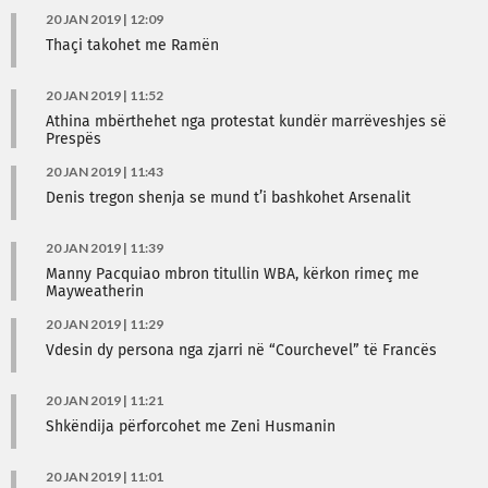
20 JAN 2019 | 12:09
Thaçi takohet me Ramën
20 JAN 2019 | 11:52
Athina mbërthehet nga protestat kundër marrëveshjes së
Prespës
20 JAN 2019 | 11:43
Denis tregon shenja se mund t’i bashkohet Arsenalit
20 JAN 2019 | 11:39
Manny Pacquiao mbron titullin WBA, kërkon rimeç me
Mayweatherin
20 JAN 2019 | 11:29
Vdesin dy persona nga zjarri në “Courchevel” të Francës
20 JAN 2019 | 11:21
Shkëndija përforcohet me Zeni Husmanin
20 JAN 2019 | 11:01