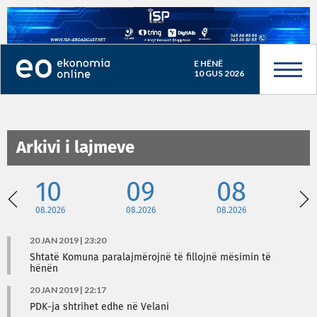
E HËNË
10 GUS 2026
Arkivi i lajmeve
10
09
08
08.2026
08.2026
08.2026
08
20 JAN 2019 | 23:20
Shtatë Komuna paralajmërojnë të fillojnë mësimin të
hënën
20 JAN 2019 | 22:17
PDK-ja shtrihet edhe në Velani