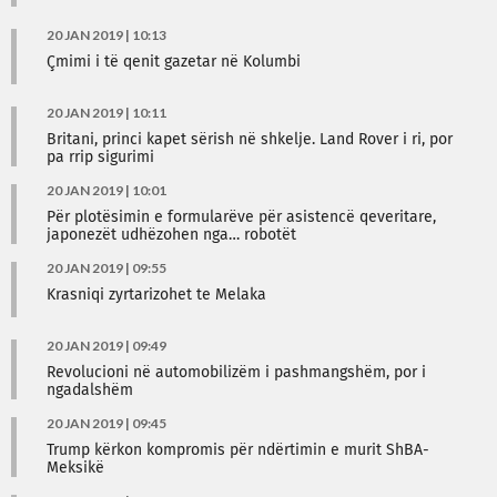
20 JAN 2019 | 10:13
Çmimi i të qenit gazetar në Kolumbi
20 JAN 2019 | 10:11
Britani, princi kapet sërish në shkelje. Land Rover i ri, por
pa rrip sigurimi
20 JAN 2019 | 10:01
Për plotësimin e formularëve për asistencë qeveritare,
japonezët udhëzohen nga… robotët
20 JAN 2019 | 09:55
Krasniqi zyrtarizohet te Melaka
20 JAN 2019 | 09:49
Revolucioni në automobilizëm i pashmangshëm, por i
ngadalshëm
20 JAN 2019 | 09:45
Trump kërkon kompromis për ndërtimin e murit ShBA-
Meksikë