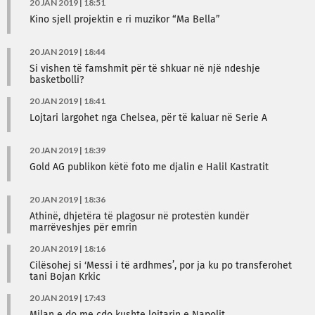
20 JAN 2019 | 18:51
Kino sjell projektin e ri muzikor “Ma Bella”
20 JAN 2019 | 18:44
Si vishen të famshmit për të shkuar në një ndeshje
basketbolli?
20 JAN 2019 | 18:41
Lojtari largohet nga Chelsea, për të kaluar në Serie A
20 JAN 2019 | 18:39
Gold AG publikon këtë foto me djalin e Halil Kastratit
20 JAN 2019 | 18:36
Athinë, dhjetëra të plagosur në protestën kundër
marrëveshjes për emrin
20 JAN 2019 | 18:16
Cilësohej si ‘Messi i të ardhmes’, por ja ku po transferohet
tani Bojan Krkic
20 JAN 2019 | 17:43