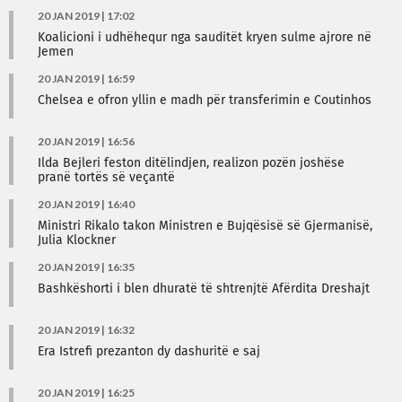
20 JAN 2019 | 17:02
Koalicioni i udhëhequr nga sauditët kryen sulme ajrore në
Jemen
20 JAN 2019 | 16:59
Chelsea e ofron yllin e madh për transferimin e Coutinhos
20 JAN 2019 | 16:56
Ilda Bejleri feston ditëlindjen, realizon pozën joshëse
pranë tortës së veçantë
20 JAN 2019 | 16:40
Ministri Rikalo takon Ministren e Bujqësisë së Gjermanisë,
Julia Klockner
20 JAN 2019 | 16:35
Bashkëshorti i blen dhuratë të shtrenjtë Afërdita Dreshajt
20 JAN 2019 | 16:32
Era Istrefi prezanton dy dashuritë e saj
20 JAN 2019 | 16:25