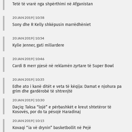
Tetë të vrarë nga shpërthimi në Afganistan
20 JAN 2019 | 10:58
Sony dhe R Kelly shkëpusin marrëdhëniet
20 JAN 2019 | 10:54
Kylie Jenner, gati miliardere
20 JAN 2019 | 10:46
Cardi B merr pjesë në reklamën zyrtare të Super Bowl
20 JAN 2019 | 10:35
Edhe ato i kanë ditët e veta të këqija: Damat e njohura pa
grim dhe gardërobë të shtrenjtë
20 JAN 2019 | 10:30
Daçiq: Taksa “lojë” e përbashkët e kreut shtetëror të
Kosovës, por do ta pësojë Haradinaj
20 JAN 2019 | 10:15
Kovaqi “ia vë drynin” basketbollit në Pejë