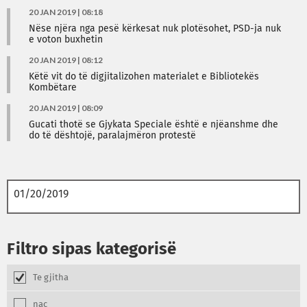
20 JAN 2019 | 08:18
Nëse njëra nga pesë kërkesat nuk plotësohet, PSD-ja nuk
e voton buxhetin
20 JAN 2019 | 08:12
Këtë vit do të digjitalizohen materialet e Bibliotekës
Kombëtare
20 JAN 2019 | 08:09
Gucati thotë se Gjykata Speciale është e njëanshme dhe
do të dështojë, paralajmëron protestë
Filtro sipas kategorisë
Te gjitha
nac