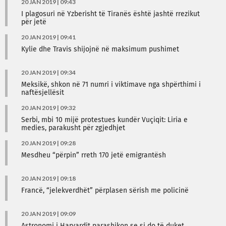
20 JAN 2019 | 09:43
I plagosuri në Yzberisht të Tiranës është jashtë rrezikut
për jetë
20 JAN 2019 | 09:41
Kylie dhe Travis shijojnë në maksimum pushimet
20 JAN 2019 | 09:34
Meksikë, shkon në 71 numri i viktimave nga shpërthimi i
naftësjellësit
20 JAN 2019 | 09:32
Serbi, mbi 10 mijë protestues kundër Vuçiqit: Liria e
medies, parakusht për zgjedhjet
20 JAN 2019 | 09:28
Mesdheu “përpin” rreth 170 jetë emigrantësh
20 JAN 2019 | 09:18
Francë, “jelekverdhët” përplasen sërish me policinë
20 JAN 2019 | 09:09