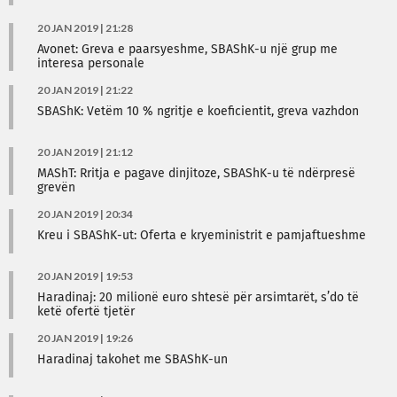
20 JAN 2019 | 21:28
Avonet: Greva e paarsyeshme, SBAShK-u një grup me
interesa personale
20 JAN 2019 | 21:22
SBAShK: Vetëm 10 % ngritje e koeficientit, greva vazhdon
20 JAN 2019 | 21:12
MAShT: Rritja e pagave dinjitoze, SBAShK-u të ndërpresë
grevën
20 JAN 2019 | 20:34
Kreu i SBAShK-ut: Oferta e kryeministrit e pamjaftueshme
20 JAN 2019 | 19:53
Haradinaj: 20 milionë euro shtesë për arsimtarët, s’do të
ketë ofertë tjetër
20 JAN 2019 | 19:26
Haradinaj takohet me SBAShK-un