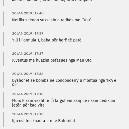
Milan e do me çdo kushte lojtarin e Napolit
20 JAN 2019 | 17:40
Netflix shënon suksesin e radhës me “You”
20 JAN 2019 | 17:39
Ylli i Formula 1, baba për herë të parë
20 JAN 2019 | 17:37
Juventus me huazim befasues nga Man Utd
20 JAN 2019 | 17:32
Dyshohet se bomba në Londonderry u montua nga ‘IRA e
Re’
20 JAN 2019 | 17:18
Flori: E kam vështirë t’i largohem asaj që i kam dedikuar
jetën për kaq vite
20 JAN 2019 | 17:13
Kjo është skuadra e re e Balotellit