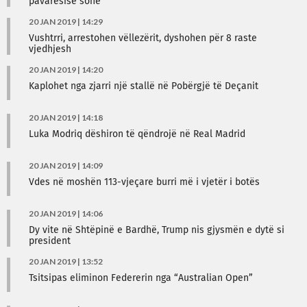
pavarësisë sonë
20 JAN 2019 | 14:29
Vushtrri, arrestohen vëllezërit, dyshohen për 8 raste
vjedhjesh
20 JAN 2019 | 14:20
Kaplohet nga zjarri një stallë në Pobërgjë të Deçanit
20 JAN 2019 | 14:18
Luka Modriq dëshiron të qëndrojë në Real Madrid
20 JAN 2019 | 14:09
Vdes në moshën 113-vjeçare burri më i vjetër i botës
20 JAN 2019 | 14:06
Dy vite në Shtëpinë e Bardhë, Trump nis gjysmën e dytë si
president
20 JAN 2019 | 13:52
Tsitsipas eliminon Federerin nga “Australian Open”