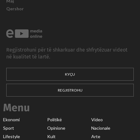
Maj
Qershor
Regjistrohuni për të shkarkuar dhe shfrytëzuar videot
në kualitet të lartë.
KYÇU
REGJISTROHU
Menu
Ekonomi
Politikë
Video
Sport
Opinione
Nacionale
Lifestyle
Kult
Arte