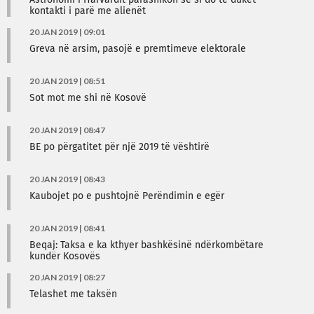
Astronomi i Harvardit parashikon se si do të duket
kontakti i parë me alienët
20 JAN 2019 | 09:01
Greva në arsim, pasojë e premtimeve elektorale
20 JAN 2019 | 08:51
Sot mot me shi në Kosovë
20 JAN 2019 | 08:47
BE po përgatitet për një 2019 të vështirë
20 JAN 2019 | 08:43
Kaubojet po e pushtojnë Perëndimin e egër
20 JAN 2019 | 08:41
Beqaj: Taksa e ka kthyer bashkësinë ndërkombëtare
kundër Kosovës
20 JAN 2019 | 08:27
Telashet me taksën