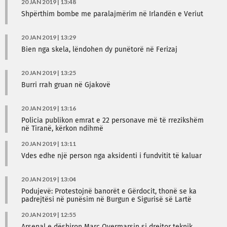
20 JAN 2019 | 13:48
Shpërthim bombe me paralajmërim në Irlandën e Veriut
20 JAN 2019 | 13:29
Bien nga skela, lëndohen dy punëtorë në Ferizaj
20 JAN 2019 | 13:25
Burri rrah gruan në Gjakovë
20 JAN 2019 | 13:16
Policia publikon emrat e 22 personave më të rrezikshëm
në Tiranë, kërkon ndihmë
20 JAN 2019 | 13:11
Vdes edhe një person nga aksidenti i fundvitit të kaluar
20 JAN 2019 | 13:04
Podujevë: Protestojnë banorët e Gërdocit, thonë se ka
padrejtësi në punësim në Burgun e Sigurisë së Lartë
20 JAN 2019 | 12:55