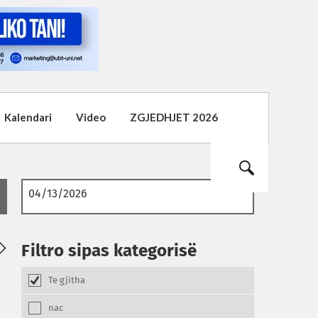
Kalendari
Video
ZGJEDHJET 2026
02
01
Filtro sipas kategorisë
08.2026
08.2026
Te gjitha
nac