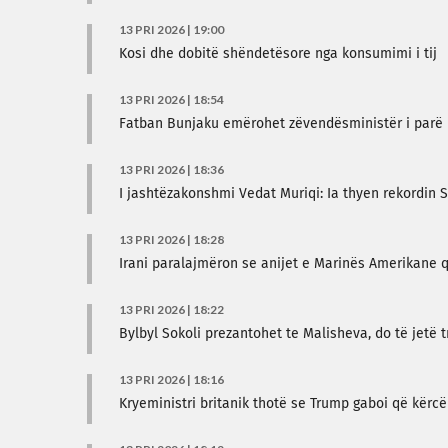
13 PRI 2026 | 19:00
Kosi dhe dobitë shëndetësore nga konsumimi i tij
13 PRI 2026 | 18:54
Fatban Bunjaku emërohet zëvendësministër i parë
13 PRI 2026 | 18:36
I jashtëzakonshmi Vedat Muriqi: Ia thyen rekordin 
13 PRI 2026 | 18:28
Irani paralajmëron se anijet e Marinës Amerikane që
13 PRI 2026 | 18:22
Bylbyl Sokoli prezantohet te Malisheva, do të jetë t
13 PRI 2026 | 18:16
Kryeministri britanik thotë se Trump gaboi që kërcën