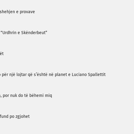
 fshehjen e provave
e “Urdhrin e Skënderbeut”
ët
për një lojtar që s’është në planet e Luciano Spallettit
im, por nuk do të bëhemi miq
 fund po zgjohet