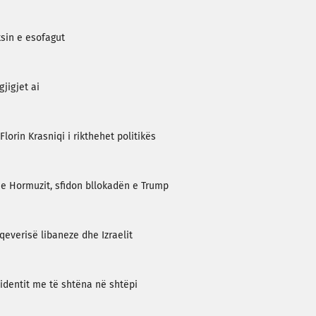
sin e esofagut
gjigjet ai
lorin Krasniqi i rikthehet politikës
 e Hormuzit, sfidon bllokadën e Trump
everisë libaneze dhe Izraelit
cidentit me të shtëna në shtëpi