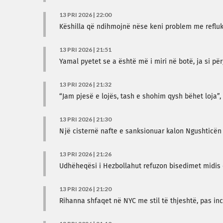
13 PRI 2026 | 22:00
Këshilla që ndihmojnë nëse keni problem me refluk
13 PRI 2026 | 21:51
Yamal pyetet se a është më i miri në botë, ja si për
13 PRI 2026 | 21:32
“Jam pjesë e lojës, tash e shohim qysh bëhet loja”, F
13 PRI 2026 | 21:30
Një cisternë nafte e sanksionuar kalon Ngushticën
13 PRI 2026 | 21:26
Udhëheqësi i Hezbollahut refuzon bisedimet midis q
13 PRI 2026 | 21:20
Rihanna shfaqet në NYC me stil të thjeshtë, pas in