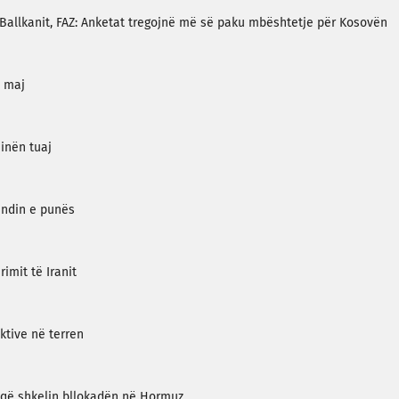
 Ballkanit, FAZ: Anketat tregojnë më së paku mbështetje për Kosovën
8 maj
hinën tuaj
endin e punës
imit të Iranit
ktive në terren
 që shkelin bllokadën në Hormuz