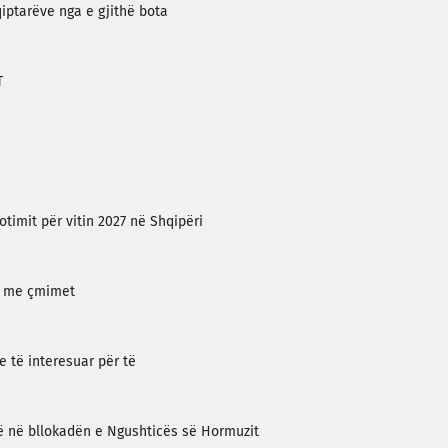
qiptarëve nga e gjithë bota
T
timit për vitin 2027 në Shqipëri
i me çmimet
e të interesuar për të
ë në bllokadën e Ngushticës së Hormuzit