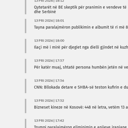
13 PRI 2026 | 18:12
Qytetarët në BE skeptik për pranimin e vendeve të
dhe Serbinë
13 PRI 2026 | 18:01
Tayna paralajmëron publikimin e albumit të ri më 
13 PRI 2026 | 18:00
Ilaçi më i mirë për djegiet nga dielli gjindet në kuz
13 PRI 2026 | 17:57
Për katër muaj, shtatë persona humbën jetën në v
13 PRI 2026 | 17:56
CNN: Bllokada detare e SHBA-së teston kufirin e dur
13 PRI 2026 | 17:52
Bizneset kineze në Kosovë: 448 në letra, vetëm 13 a
13 PRI 2026 | 17:42
Trumpi paralajmëron eliminimin e anijeve iraniane