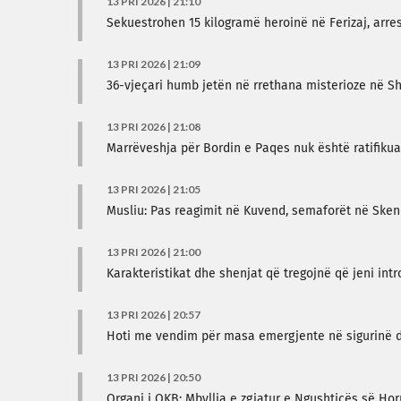
13 PRI 2026 | 21:10
Sekuestrohen 15 kilogramë heroinë në Ferizaj, arr
13 PRI 2026 | 21:09
36-vjeçari humb jetën në rrethana misterioze në S
13 PRI 2026 | 21:08
Marrëveshja për Bordin e Paqes nuk është ratifiku
13 PRI 2026 | 21:05
Musliu: Pas reagimit në Kuvend, semaforët në Sken
13 PRI 2026 | 21:00
Karakteristikat dhe shenjat që tregojnë që jeni intr
13 PRI 2026 | 20:57
Hoti me vendim për masa emergjente në sigurinë 
13 PRI 2026 | 20:50
Organi i OKB: Mbyllja e zgjatur e Ngushticës së Ho