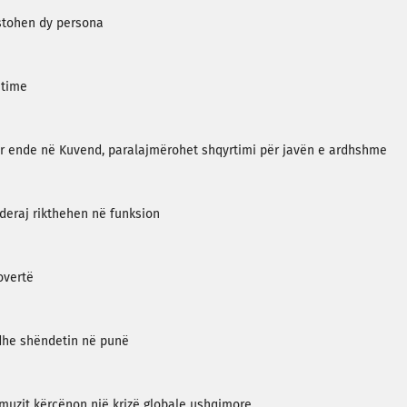
estohen dy persona
htime
ar ende në Kuvend, paralajmërohet shqyrtimi për javën e ardhshme
deraj rikthehen në funksion
overtë
dhe shëndetin në punë
rmuzit kërcënon një krizë globale ushqimore