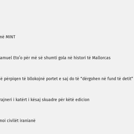
 në MINT
Samuel Eto’o për më së shumti gola në histori të Mallorcas
 përpiqen të bllokojnë portet e saj do të “dërgohen në fund të detit”
rajneri i katërt i kësaj skuadre për këtë edicion
oi civilët iranianë