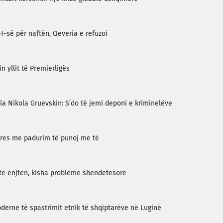
-së për naftën, Qeveria e refuzoi
n yllit të Premierligës
a Nikola Gruevskin: S’do të jemi deponi e kriminelëve
 Pres me padurim të punoj me të
r të enjten, kisha probleme shëndetësore
derne të spastrimit etnik të shqiptarëve në Luginë