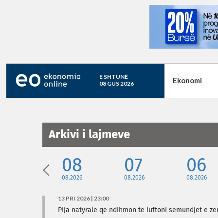
E SHTUNË
Ekonomi
08 GUS 2026
Arkivi i lajmeve
08
07
06
08.2026
08.2026
08.2026
13 PRI 2026 | 23:00
Pija natyrale që ndihmon të luftoni sëmundjet e z