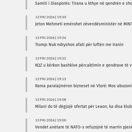
Samiti i Diasporës: Tirana u kthye në qendrën e sh
13 PRI 2026 | 19:30
Jeton Mehmeti emërohet zëvendësministër në MIN
13 PRI 2026 | 19:26
Trump: Nuk ndryshon afati për luftën me Iranin
13 PRI 2026 | 19:22
KQZ u kërkon bashkive përcaktimin e qendrave të vo
13 PRI 2026 | 19:13
Rama paralajmëron bizneset në Vlorë: Mos abuzon
13 PRI 2026 | 19:08
Milani do të dëgjojë ofertat për Leaon, ka disa klub
13 PRI 2026 | 19:00
Vendet anëtare të NATO-s refuzojnë të marrin pjes