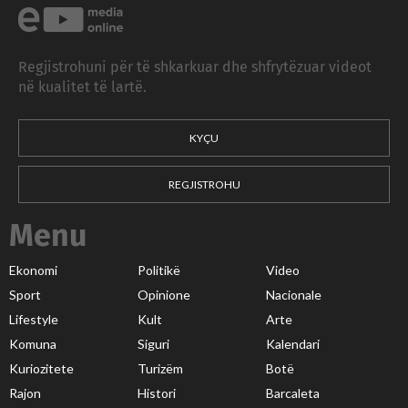
Regjistrohuni për të shkarkuar dhe shfrytëzuar videot
në kualitet të lartë.
KYÇU
REGJISTROHU
Menu
Ekonomi
Politikë
Video
Sport
Opinione
Nacionale
Lifestyle
Kult
Arte
Komuna
Siguri
Kalendari
Kuriozitete
Turizëm
Botë
Rajon
Histori
Barcaleta