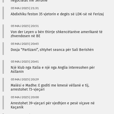
negociatat me Serbinë
05 MAJ 2025 | 21:31
Abdixhiku feston 35 vjetorin e degës së LDK-së në Ferizaj
05 MAJ 2025 | 20:51
Von der Leyen u bën thirrje shkencëtarëve amerikanë të
zhvendosen në BE
05 MAJ 2025 | 20:45
Dosja “Partizani”, shtyhet seanca për Sali Berishën
05 MAJ 2025 | 20:41
Një klub nga Italia e një nga Anglia interesohen për
Asllanin
05 MAJ 2025 | 20:29
Malësi e Madhe: E goditi me kmesë vëllanë e tij,
arrestohet 73-vjeçari
05 MAJ 2025 | 20:00
Arrestohet 39-vjeçari për vjedhjen e pesë viçave në
Kaçanik