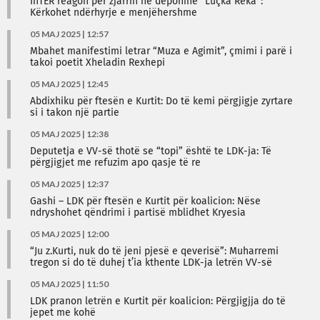
InTER reagon për zjarrin në deponinë “Luçka Reka”:
Kërkohet ndërhyrje e menjëhershme
05 MAJ 2025 | 12:57
Mbahet manifestimi letrar “Muza e Agimit”, çmimi i parë i
takoi poetit Xheladin Rexhepi
05 MAJ 2025 | 12:45
Abdixhiku për ftesën e Kurtit: Do të kemi përgjigje zyrtare
si i takon një partie
05 MAJ 2025 | 12:38
Deputetja e VV-së thotë se “topi” është te LDK-ja: Të
përgjigjet me refuzim apo qasje të re
05 MAJ 2025 | 12:37
Gashi – LDK për ftesën e Kurtit për koalicion: Nëse
ndryshohet qëndrimi i partisë mblidhet Kryesia
05 MAJ 2025 | 12:00
“Ju z.Kurti, nuk do të jeni pjesë e qeverisë”: Muharremi
tregon si do të duhej t’ia kthente LDK-ja letrën VV-së
05 MAJ 2025 | 11:50
LDK pranon letrën e Kurtit për koalicion: Përgjigjja do të
jepet me kohë