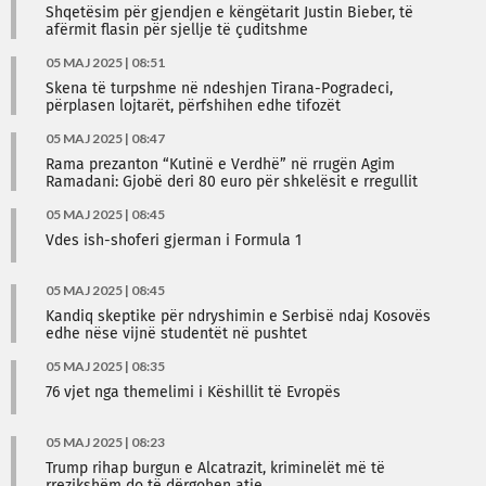
Shqetësim për gjendjen e këngëtarit Justin Bieber, të
afërmit flasin për sjellje të çuditshme
05 MAJ 2025 | 08:51
Skena të turpshme në ndeshjen Tirana-Pogradeci,
përplasen lojtarët, përfshihen edhe tifozët
05 MAJ 2025 | 08:47
Rama prezanton “Kutinë e Verdhë” në rrugën Agim
Ramadani: Gjobë deri 80 euro për shkelësit e rregullit
05 MAJ 2025 | 08:45
Vdes ish-shoferi gjerman i Formula 1
05 MAJ 2025 | 08:45
Kandiq skeptike për ndryshimin e Serbisë ndaj Kosovës
edhe nëse vijnë studentët në pushtet
05 MAJ 2025 | 08:35
​76 vjet nga themelimi i Këshillit të Evropës
05 MAJ 2025 | 08:23
Trump rihap burgun e Alcatrazit, kriminelët më të