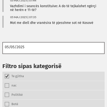
05 MAJ 2025 | 07:44
Vazhdimi i seancës konstituive: A do të tejkalohet ngërçi
në herën e 11-të?
05 MAJ 2025 | 07:35
Mot me diell dhe vranësira të pjesshme sot në Kosovë
Filtro sipas kategorisë
Te gjitha
nac
Politikë
Botë