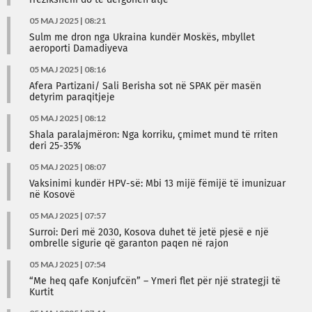
rrezikshëm do të dërgohen atje
05 MAJ 2025 | 08:21
Sulm me dron nga Ukraina kundër Moskës, mbyllet
aeroporti Damadiyeva
05 MAJ 2025 | 08:16
Afera Partizani/ Sali Berisha sot në SPAK për masën
detyrim paraqitjeje
05 MAJ 2025 | 08:12
Shala paralajmëron: Nga korriku, çmimet mund të rriten
deri 25-35%
05 MAJ 2025 | 08:07
Vaksinimi kundër HPV-së: Mbi 13 mijë fëmijë të imunizuar
në Kosovë
05 MAJ 2025 | 07:57
Surroi: Deri më 2030, Kosova duhet të jetë pjesë e një
ombrelle sigurie që garanton paqen në rajon
05 MAJ 2025 | 07:54
“Me heq qafe Konjufcën” – Ymeri flet për një strategji të
Kurtit