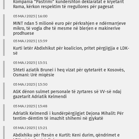
Kompania “Pastrimi” kundërshton deklaratat e kryetarit
Rama, kërkon respektim të rregullores për pagesat
05 MAJ 2025 | 16:00
MINT ndan 5 milionë euro për përkrahjen e ndërmarrjeve
mikro, të vogla dhe të mesme në blerjen e makinerive
prodhuese
05 MAJ 2025 | 15:59
Kurti letër Abdixhikut për koalicion, pritet përgjigjja e LDK-
së
05 MAJ 2025 | 15:51
Shteti aziatik Brunei i heq vizat për qytetarët e Kosovës,
Osmani: Urë miqësie
05 MAJ 2025 | 15:50
AGK dënon sulmet personale të zyrtares së VV-së ndaj
gazetarit Adriatik Kelmendi
05 MAJ 2025 | 15:48
Adriatik Kelmendi i kundërpërgjigjet Dejona Mihalit: Për
tentim-dëmtim të imazhit shihemi në gjykatë
05 MAJ 2025 | 15:21
Abdixhiku për ftesën e Kurtit: Keni durim, qëndrimet e