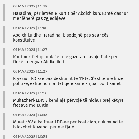
05 MAJ 2025 | 11:49
Haradinaj për letrën e Kurtit për Abdixhikun: Është dashur
menjëherë pas zgjedhjeve
05 MAJ 2025 | 11:40
Abdixhiku dhe Haradinaj bisedojnë pas seancës
konstituive
05 MAJ 2025 | 11:27
Kurti nuk flet që nuk flet me gazetarë, asnjë fjalë për
ftesën dërguar Abdixhikut
05 MAJ 2025 | 11:27
Kryeziu i KDI-së pas dështimit të 11-të: S’është më krizë
politike, është normalitet që e kanë krijuar politikanët
05 MAJ 2025 | 11:18
Muhaxheri-LDK: E kemi një përvojë të hidhur prej këtyre
ftesave me Kurtin
05 MAJ 2025 | 10:58
Murati: VV e ka ftuar LDK-në për koalicion, nuk mund të
bllokohet Kuvendi për një fjalë
05 MAJ 2025 | 10:58