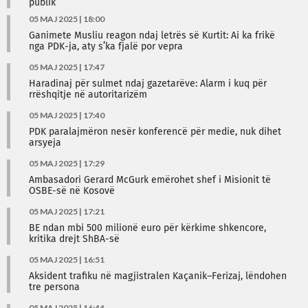
publik
05 MAJ 2025 | 18:00
Ganimete Musliu reagon ndaj letrës së Kurtit: Ai ka frikë
nga PDK-ja, aty s’ka fjalë por vepra
05 MAJ 2025 | 17:47
Haradinaj për sulmet ndaj gazetarëve: Alarm i kuq për
rrëshqitje në autoritarizëm
05 MAJ 2025 | 17:40
PDK paralajmëron nesër konferencë për medie, nuk dihet
arsyeja
05 MAJ 2025 | 17:29
Ambasadori Gerard McGurk emërohet shef i Misionit të
OSBE-së në Kosovë
05 MAJ 2025 | 17:21
BE ndan mbi 500 milionë euro për kërkime shkencore,
kritika drejt ShBA-së
05 MAJ 2025 | 16:51
Aksident trafiku në magjistralen Kaçanik–Ferizaj, lëndohen
tre persona
05 MAJ 2025 | 16:44