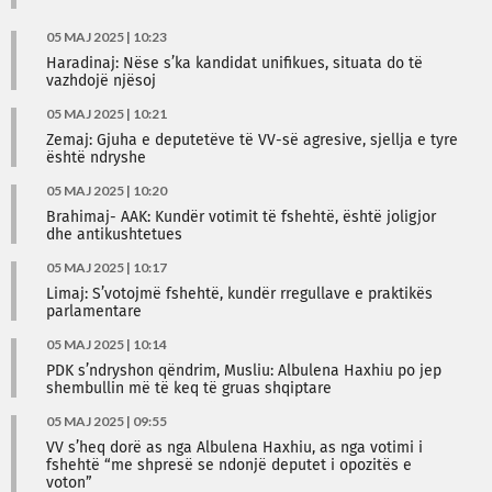
05 MAJ 2025 | 10:23
Haradinaj: Nëse s’ka kandidat unifikues, situata do të
vazhdojë njësoj
05 MAJ 2025 | 10:21
Zemaj: Gjuha e deputetëve të VV-së agresive, sjellja e tyre
është ndryshe
05 MAJ 2025 | 10:20
Brahimaj- AAK: Kundër votimit të fshehtë, është joligjor
dhe antikushtetues
05 MAJ 2025 | 10:17
Limaj: S’votojmë fshehtë, kundër rregullave e praktikës
parlamentare
05 MAJ 2025 | 10:14
PDK s’ndryshon qëndrim, Musliu: Albulena Haxhiu po jep
shembullin më të keq të gruas shqiptare
05 MAJ 2025 | 09:55
VV s’heq dorë as nga Albulena Haxhiu, as nga votimi i
fshehtë “me shpresë se ndonjë deputet i opozitës e
voton”