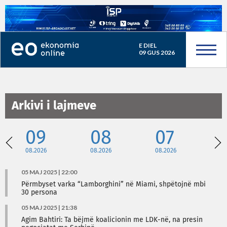
E DIEL
09 GUS 2026
Arkivi i lajmeve
09
08
07
08.2026
08.2026
08.2026
08
05 MAJ 2025 | 22:00
Përmbyset varka “Lamborghini” në Miami, shpëtojnë mbi
30 persona
05 MAJ 2025 | 21:38
Agim Bahtiri: Ta bëjmë koalicionin me LDK-në, na presin