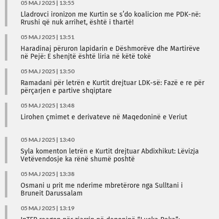
05 MAJ 2025 | 13:55
Lladrovci ironizon me Kurtin se s’do koalicion me PDK-në:
Rrushi që nuk arrihet, është i thartë!
05 MAJ 2025 | 13:51
Haradinaj përuron lapidarin e Dëshmorëve dhe Martirëve
në Pejë: E shenjtë është liria në këtë tokë
05 MAJ 2025 | 13:50
Ramadani për letrën e Kurtit drejtuar LDK-së: Fazë e re për
përçarjen e partive shqiptare
05 MAJ 2025 | 13:48
Lirohen çmimet e derivateve në Maqedoninë e Veriut
05 MAJ 2025 | 13:40
Syla komenton letrën e Kurtit drejtuar Abdixhikut: Lëvizja
Vetëvendosje ka rënë shumë poshtë
05 MAJ 2025 | 13:38
Osmani u prit me nderime mbretërore nga Sulltani i
Bruneit Darussalam
05 MAJ 2025 | 13:19