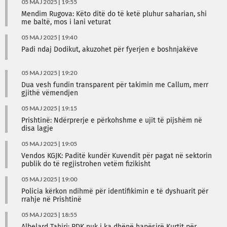
05 MAJ 2025 | 19:55
Mendim Rugova: Këto ditë do të ketë pluhur saharian, shi
me baltë, mos i lani veturat
05 MAJ 2025 | 19:40
Padi ndaj Dodikut, akuzohet për fyerjen e boshnjakëve
05 MAJ 2025 | 19:20
Dua vesh fundin transparent për takimin me Callum, merr
gjithë vëmendjen
05 MAJ 2025 | 19:15
Prishtinë: Ndërprerje e përkohshme e ujit të pijshëm në
disa lagje
05 MAJ 2025 | 19:05
Vendos KGJK: Paditë kundër Kuvendit për pagat në sektorin
publik do të regjistrohen vetëm fizikisht
05 MAJ 2025 | 19:00
Policia kërkon ndihmë për identifikimin e të dyshuarit për
rrahje në Prishtinë
05 MAJ 2025 | 18:55