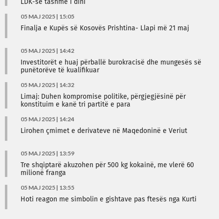
LDK-së tashmë i dini
05 MAJ 2025 | 15:05
Finalja e Kupës së Kosovës Prishtina- Llapi më 21 maj
05 MAJ 2025 | 14:42
Investitorët e huaj përballë burokracisë dhe mungesës së
punëtorëve të kualifikuar
05 MAJ 2025 | 14:32
Limaj: Duhen kompromise politike, përgjegjësinë për
konstituim e kanë tri partitë e para
05 MAJ 2025 | 14:24
Lirohen çmimet e derivateve në Maqedoninë e Veriut
05 MAJ 2025 | 13:59
Tre shqiptarë akuzohen për 500 kg kokainë, me vlerë 60
milionë franga
05 MAJ 2025 | 13:55
Hoti reagon me simbolin e gishtave pas ftesës nga Kurti