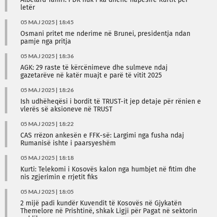
Albelard Tahiri: PDK nuk i ka dhënë hapësirë Kurtit për
letër
05 MAJ 2025 | 18:45
Osmani pritet me nderime në Brunei, presidentja ndan
pamje nga pritja
05 MAJ 2025 | 18:36
AGK: 29 raste të kërcënimeve dhe sulmeve ndaj
gazetarëve në katër muajt e parë të vitit 2025
05 MAJ 2025 | 18:26
Ish udhëheqësi i bordit të TRUST-it jep detaje për rënien e
vlerës së aksioneve në TRUST
05 MAJ 2025 | 18:22
CAS rrëzon ankesën e FFK-së: Largimi nga fusha ndaj
Rumanisë ishte i paarsyeshëm
05 MAJ 2025 | 18:18
Kurti: Telekomi i Kosovës kalon nga humbjet në fitim dhe
nis zgjerimin e rrjetit fiks
05 MAJ 2025 | 18:05
2 mijë padi kundër Kuvendit të Kosovës në Gjykatën
Themelore në Prishtinë, shkak Ligji për Pagat në sektorin