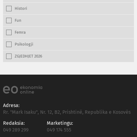
Histori
Fun
Femra
Psikologji
ZGJEDHJET 2026
Adresa:
Rr. "Mark Isaku", Nr. 12, B2, Prishtinë, Republika e Kosovës
Redaksia:
Marketingu:
049 289 299
049 174 555