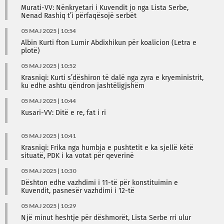
Murati-VV: Nënkryetari i Kuvendit jo nga Lista Serbe,
Nenad Rashiq t’i përfaqësojë serbët
05 MAJ 2025 | 10:54
Albin Kurti fton Lumir Abdixhikun për koalicion (Letra e
plotë)
05 MAJ 2025 | 10:52
Krasniqi: Kurti s’dëshiron të dalë nga zyra e kryeministrit,
ku edhe ashtu qëndron jashtëligjshëm
05 MAJ 2025 | 10:44
Kusari-VV: Ditë e re, fat i ri
05 MAJ 2025 | 10:41
Krasniqi: Frika nga humbja e pushtetit e ka sjellë këtë
situatë, PDK i ka votat për qeverinë
05 MAJ 2025 | 10:30
Dështon edhe vazhdimi i 11-të për konstituimin e
Kuvendit, pasnesër vazhdimi i 12-të
05 MAJ 2025 | 10:29
Një minut heshtje për dëshmorët, Lista Serbe rri ulur