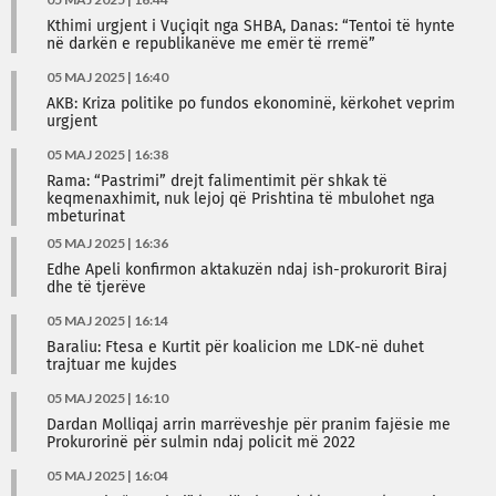
Kthimi urgjent i Vuçiqit nga SHBA, Danas: “Tentoi të hynte
në darkën e republikanëve me emër të rremë”
05 MAJ 2025 | 16:40
AKB: Kriza politike po fundos ekonominë, kërkohet veprim
urgjent
05 MAJ 2025 | 16:38
Rama: “Pastrimi” drejt falimentimit për shkak të
keqmenaxhimit, nuk lejoj që Prishtina të mbulohet nga
mbeturinat
05 MAJ 2025 | 16:36
Edhe Apeli konfirmon aktakuzën ndaj ish-prokurorit Biraj
dhe të tjerëve
05 MAJ 2025 | 16:14
Baraliu: Ftesa e Kurtit për koalicion me LDK-në duhet
trajtuar me kujdes
05 MAJ 2025 | 16:10
Dardan Molliqaj arrin marrëveshje për pranim fajësie me
Prokurorinë për sulmin ndaj policit më 2022
05 MAJ 2025 | 16:04