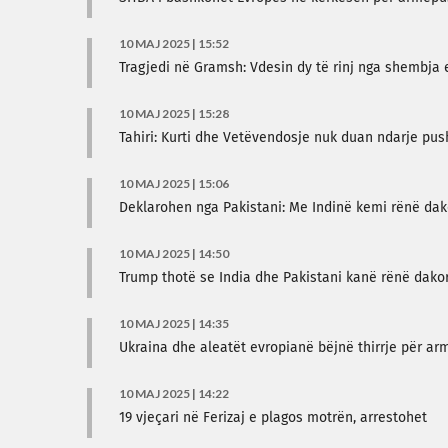
10 MAJ 2025 | 15:52
Tragjedi në Gramsh: Vdesin dy të rinj nga shembja 
10 MAJ 2025 | 15:28
Tahiri: Kurti dhe Vetëvendosje nuk duan ndarje pu
10 MAJ 2025 | 15:06
Deklarohen nga Pakistani: Me Indinë kemi rënë da
10 MAJ 2025 | 14:50
Trump thotë se India dhe Pakistani kanë rënë dak
10 MAJ 2025 | 14:35
Ukraina dhe aleatët evropianë bëjnë thirrje për ar
10 MAJ 2025 | 14:22
19 vjeçari në Ferizaj e plagos motrën, arrestohet