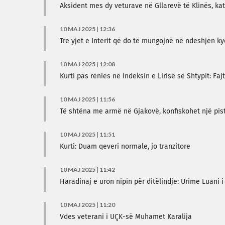
Aksident mes dy veturave në Gllarevë të Klinës, ka
10 MAJ 2025 | 12:36
Tre yjet e Interit që do të mungojnë në ndeshjen ky
10 MAJ 2025 | 12:08
Kurti pas rënies në Indeksin e Lirisë së Shtypit: Faj
10 MAJ 2025 | 11:56
Të shtëna me armë në Gjakovë, konfiskohet një pis
10 MAJ 2025 | 11:51
Kurti: Duam qeveri normale, jo tranzitore
10 MAJ 2025 | 11:42
Haradinaj e uron nipin për ditëlindje: Urime Luani i
10 MAJ 2025 | 11:20
Vdes veterani i UÇK-së Muhamet Karalija