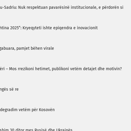
ku-Sadriu: Nuk respektuan pavarësinë institucionale, e përdorën si
tina 2025”: Kryeqyteti ishte epiqendra e inovacionit
 gabuara, pamjet bëhen virale
ëri – Mos rrezikoni hetimet, publikoni vetëm detajet dhe motivin?
ëngës së re
ë degradim vetëm për Kosovën
shim 30 ditor mes Rusisë dhe Ukrainës