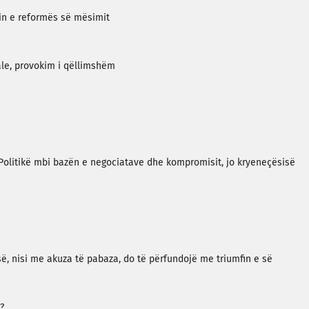
in e reformës së mësimit
ale, provokim i qëllimshëm
: Politikë mbi bazën e negociatave dhe kompromisit, jo kryeneçësisë
i
ë, nisi me akuza të pabaza, do të përfundojë me triumfin e së
?