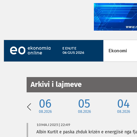
E ENJTE
Ekonomi
06 GUS 2026
Arkivi i lajmeve
06
05
04
08.2026
08.2026
08.2026
10 MAJ 2025 | 22:49
Albin Kurtit e paska zhduk krizën e energjisë nga fja