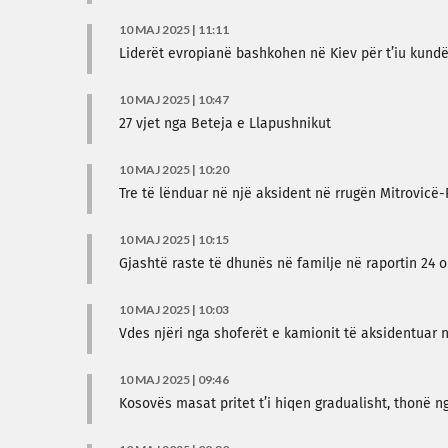
10 MAJ 2025 | 11:11
Liderët evropianë bashkohen në Kiev për t’iu kundë
10 MAJ 2025 | 10:47
​27 vjet nga Beteja e Llapushnikut
10 MAJ 2025 | 10:20
Tre të lënduar në një aksident në rrugën Mitrovicë-
10 MAJ 2025 | 10:15
Gjashtë raste të dhunës në familje në raportin 24 or
10 MAJ 2025 | 10:03
Vdes njëri nga shoferët e kamionit të aksidentuar
10 MAJ 2025 | 09:46
Kosovës masat pritet t’i hiqen gradualisht, thonë 