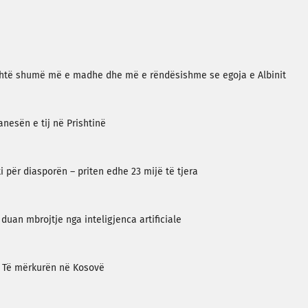
shtë shumë më e madhe dhe më e rëndësishme se egoja e Albinit
anesën e tij në Prishtinë
i për diasporën – priten edhe 23 mijë të tjera
duan mbrojtje nga inteligjenca artificiale
an: Të mërkurën në Kosovë