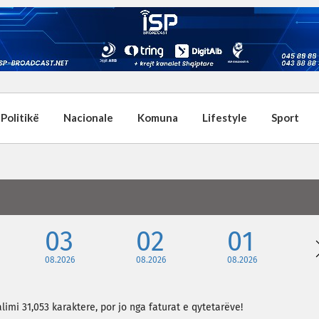
Politikë
Nacionale
Komuna
Lifestyle
Sport
03
02
01
08.2026
08.2026
08.2026
limi 31,053 karaktere, por jo nga faturat e qytetarëve!