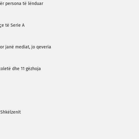
tër persona të lënduar
çe të Serie A
tor janë mediat, jo qeveria
toletë dhe 11 gëzhoja
 Shkëlzenit