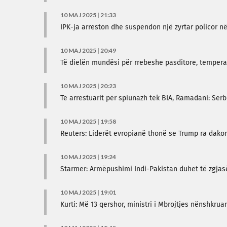
10 MAJ 2025 | 21:33
IPK-ja arreston dhe suspendon një zyrtar policor n
10 MAJ 2025 | 20:49
Të dielën mundësi për rrebeshe pasditore, tempera
10 MAJ 2025 | 20:23
Të arrestuarit për spiunazh tek BIA, Ramadani: Se
10 MAJ 2025 | 19:58
Reuters: Liderët evropianë thonë se Trump ra dako
10 MAJ 2025 | 19:24
Starmer: Armëpushimi Indi-Pakistan duhet të zgjas
10 MAJ 2025 | 19:01
Kurti: Më 13 qershor, ministri i Mbrojtjes nënshk