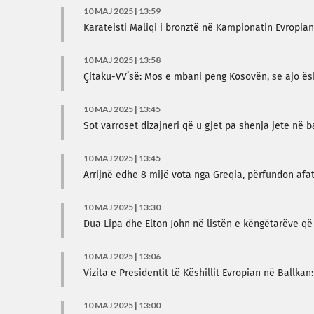
10 MAJ 2025 | 13:59
Karateisti Maliqi i bronztë në Kampionatin Evropian
10 MAJ 2025 | 13:58
Çitaku-VV’së: Mos e mbani peng Kosovën, se ajo ë
10 MAJ 2025 | 13:45
Sot varroset dizajneri që u gjet pa shenja jete në b
10 MAJ 2025 | 13:45
Arrijnë edhe 8 mijë vota nga Greqia, përfundon afat
10 MAJ 2025 | 13:30
Dua Lipa dhe Elton John në listën e këngëtarëve që 
10 MAJ 2025 | 13:06
Vizita e Presidentit të Këshillit Evropian në Ballk
10 MAJ 2025 | 13:00