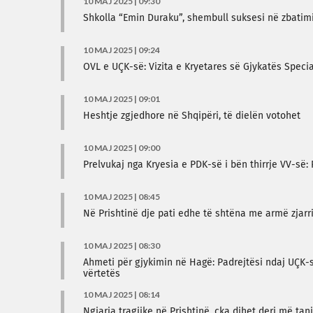
10 MAJ 2025 | 09:30
Shkolla “Emin Duraku”, shembull suksesi në zbatim
10 MAJ 2025 | 09:24
OVL e UÇK-së: Vizita e Kryetares së Gjykatës Speci
10 MAJ 2025 | 09:01
Heshtje zgjedhore në Shqipëri, të dielën votohet
10 MAJ 2025 | 09:00
Prelvukaj nga Kryesia e PDK-së i bën thirrje VV-së
10 MAJ 2025 | 08:45
Në Prishtinë dje pati edhe të shtëna me armë zjarr
10 MAJ 2025 | 08:30
Ahmeti për gjykimin në Hagë: Padrejtësi ndaj UÇK-s
vërtetës
10 MAJ 2025 | 08:14
Ngjarja tragjike në Prishtinë, çka dihet deri më tani