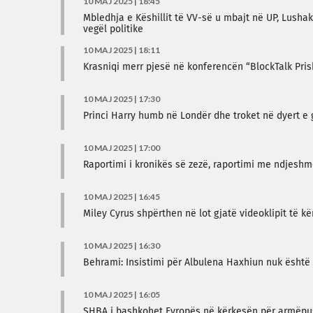
10 MAJ 2025 | 18:45
Mbledhja e Këshillit të VV-së u mbajt në UP, Lusha
vegël politike
10 MAJ 2025 | 18:11
Krasniqi merr pjesë në konferencën “BlockTalk Prish
10 MAJ 2025 | 17:30
Princi Harry humb në Londër dhe troket në dyert e
10 MAJ 2025 | 17:00
Raportimi i kronikës së zezë, raportimi me ndjeshm
10 MAJ 2025 | 16:45
Miley Cyrus shpërthen në lot gjatë videoklipit të k
10 MAJ 2025 | 16:30
Behrami: Insistimi për Albulena Haxhiun nuk ësht
10 MAJ 2025 | 16:05
SHBA i bashkohet Evropës në kërkesën për armëpu