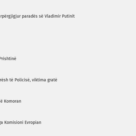
rpërgjigjur paradës së Vladimir Putinit
Prishtinë
ësh të Policisë, viktima gratë
 në Komoran
nga Komisioni Evropian