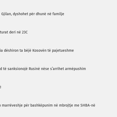
ë Gjilan, dyshohet për dhunë në familje
turat deri në 23C
rbia dëshiron ta bëjë Kosovën të pajetueshme
rd të sanksionojë Rusinë nëse s’arrihet armëpushim
ë
ruan marrëveshje për bashkëpunim në mbrojtje me SHBA-në