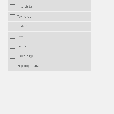
Intervista
Teknologji
Histori
Fun
Femra
Psikologji
ZGJEDHJET 2026