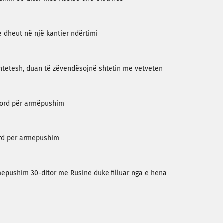
e dheut në një kantier ndërtimi
shtetesh, duan të zëvendësojnë shtetin me vetveten
kord për armëpushim
ord për armëpushim
mëpushim 30-ditor me Rusinë duke filluar nga e hëna