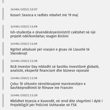
16 MAJ 2022 | 12:07
Kusari: Seanca e radhës mbahet më 19 maj
16 MAJ 2022 | 11:48
Ish-studentja e zëvendëskryeministrit caktohet në një
projekt ndërkombëtar, reagon Bislimi
16 MAJ 2022 | 11:44
Ngritet aktakuzë për vrasjen e gruas në Llaushë të
Skenderajt
16 MAJ 2022 | 11:38
NLB Investor Day mblodhi së bashku investitorë globalë,
analistë, ekspertë financiarë dhe biznese rajonale
16 MAJ 2022 | 11:34
Çeku: Të shtunën nënshkruajmë marrëveshjen e
bashkëprodhimit të filmave me Francën
16 MAJ 2022 | 11:28
Mblidhet Kryesia e Kuvendit, në rend dite shqyrtimi i dytë i
Projektligjit për Policinë Ushtarake në FSK