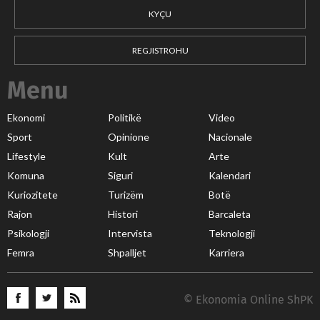
KYÇU
REGJISTROHU
Menu
Ekonomi
Politikë
Video
Sport
Opinione
Nacionale
Lifestyle
Kult
Arte
Komuna
Siguri
Kalendari
Kuriozitete
Turizëm
Botë
Rajon
Histori
Barcaleta
Psikologji
Intervista
Teknologji
Femra
Shpalljet
Karriera
© Ekonomia Online ShPK