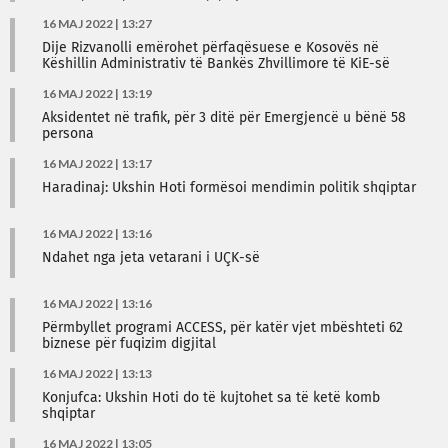
16 MAJ 2022 | 13:27
Dije Rizvanolli emërohet përfaqësuese e Kosovës në
Këshillin Administrativ të Bankës Zhvillimore të KiE-së
16 MAJ 2022 | 13:19
Aksidentet në trafik, për 3 ditë për Emergjencë u bënë 58
persona
16 MAJ 2022 | 13:17
Haradinaj: Ukshin Hoti formësoi mendimin politik shqiptar
16 MAJ 2022 | 13:16
Ndahet nga jeta vetarani i UÇK-së
16 MAJ 2022 | 13:16
Përmbyllet programi ACCESS, për katër vjet mbështeti 62
biznese për fuqizim digjital
16 MAJ 2022 | 13:13
Konjufca: Ukshin Hoti do të kujtohet sa të ketë komb
shqiptar
16 MAJ 2022 | 13:05