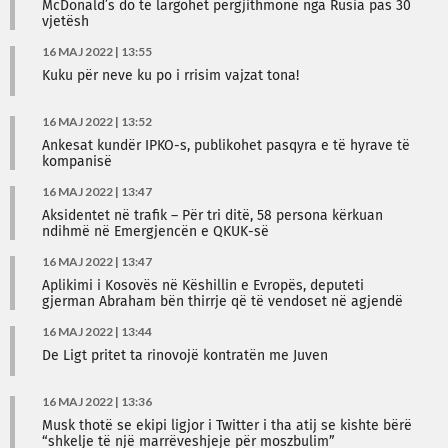
McDonald’s do të largohet përgjithmonë nga Rusia pas 30
vjetësh
16 MAJ 2022 | 13:55
Kuku për neve ku po i rrisim vajzat tona!
16 MAJ 2022 | 13:52
Ankesat kundër IPKO-s, publikohet pasqyra e të hyrave të
kompanisë
16 MAJ 2022 | 13:47
Aksidentet në trafik – Për tri ditë, 58 persona kërkuan
ndihmë në Emergjencën e QKUK-së
16 MAJ 2022 | 13:47
Aplikimi i Kosovës në Këshillin e Evropës, deputeti
gjerman Abraham bën thirrje që të vendoset në agjendë
16 MAJ 2022 | 13:44
De Ligt pritet ta rinovojë kontratën me Juven
16 MAJ 2022 | 13:36
Musk thotë se ekipi ligjor i Twitter i tha atij se kishte bërë
“shkelje të një marrëveshjeje për moszbulim”