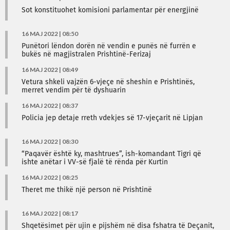
Sot konstituohet komisioni parlamentar për energjinë
16 MAJ 2022 | 08:50
Punëtori lëndon dorën në vendin e punës në furrën e
bukës në magjistralen Prishtinë-Ferizaj
16 MAJ 2022 | 08:49
Vetura shkeli vajzën 6-vjeçe në sheshin e Prishtinës,
merret vendim për të dyshuarin
16 MAJ 2022 | 08:37
Policia jep detaje rreth vdekjes së 17-vjeçarit në Lipjan
16 MAJ 2022 | 08:30
“Paqavër është ky, mashtrues”, ish-komandant Tigri që
ishte anëtar i VV-së fjalë të rënda për Kurtin
16 MAJ 2022 | 08:25
Theret me thikë një person në Prishtinë
16 MAJ 2022 | 08:17
Shqetësimet për ujin e pijshëm në disa fshatra të Deçanit,