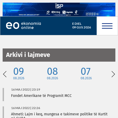
E DIEL
09 GUS 2026
Arkivi i lajmeve
09
08
07
08.2026
08.2026
08.2026
08
16 MAJ 2022 | 23:19
Fondet Amerikane të Programit MCC
16 MAJ 2022 | 22:26
Ahmeti: Lajm i keq, mungesa e takimeve politike të Kurtit