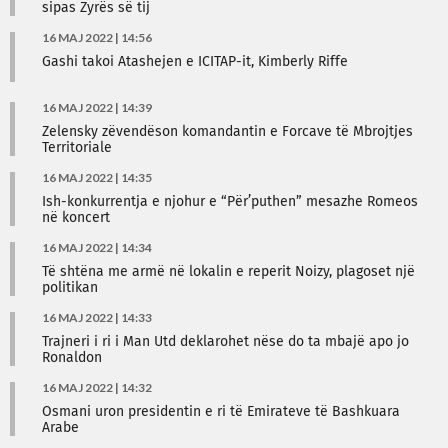
sipas Zyrës së tij
16 MAJ 2022 | 14:56
Gashi takoi Atashejen e ICITAP-it, Kimberly Riffe
16 MAJ 2022 | 14:39
Zelensky zëvendëson komandantin e Forcave të Mbrojtjes
Territoriale
16 MAJ 2022 | 14:35
Ish-konkurrentja e njohur e “Për’puthen” mesazhe Romeos
në koncert
16 MAJ 2022 | 14:34
Të shtëna me armë në lokalin e reperit Noizy, plagoset një
politikan
16 MAJ 2022 | 14:33
Trajneri i ri i Man Utd deklarohet nëse do ta mbajë apo jo
Ronaldon
16 MAJ 2022 | 14:32
Osmani uron presidentin e ri të Emirateve të Bashkuara
Arabe