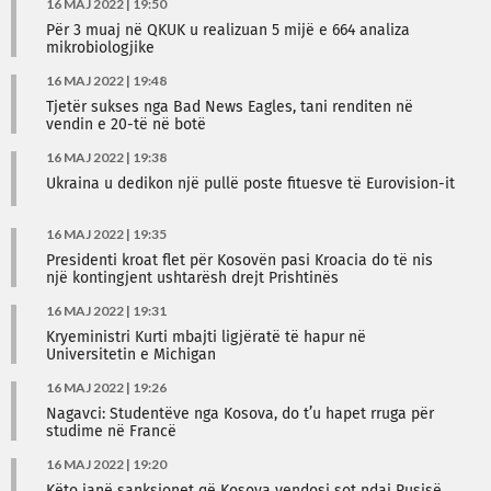
16 MAJ 2022 | 19:50
Për 3 muaj në QKUK u realizuan 5 mijë e 664 analiza
mikrobiologjike
16 MAJ 2022 | 19:48
Tjetër sukses nga Bad News Eagles, tani renditen në
vendin e 20-të në botë
16 MAJ 2022 | 19:38
Ukraina u dedikon një pullë poste fituesve të Eurovision-it
16 MAJ 2022 | 19:35
Presidenti kroat flet për Kosovën pasi Kroacia do të nis
një kontingjent ushtarësh drejt Prishtinës
16 MAJ 2022 | 19:31
Kryeministri Kurti mbajti ligjëratë të hapur në
Universitetin e Michigan
16 MAJ 2022 | 19:26
Nagavci: Studentëve nga Kosova, do t’u hapet rruga për
studime në Francë
16 MAJ 2022 | 19:20