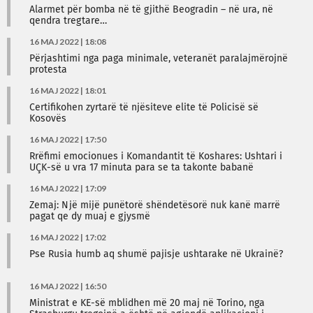
​Alarmet për bomba në të gjithë Beogradin – në ura, në
qendra tregtare…
16 MAJ 2022 | 18:08
Përjashtimi nga paga minimale, veteranët paralajmërojnë
protesta
16 MAJ 2022 | 18:01
Certifikohen zyrtarë të njësiteve elite të Policisë së
Kosovës
16 MAJ 2022 | 17:50
Rrëfimi emocionues i Komandantit të Koshares: Ushtari i
UÇK-së u vra 17 minuta para se ta takonte babanë
16 MAJ 2022 | 17:09
Zemaj: Një mijë punëtorë shëndetësorë nuk kanë marrë
pagat qe dy muaj e gjysmë
16 MAJ 2022 | 17:02
Pse Rusia humb aq shumë pajisje ushtarake në Ukrainë?
16 MAJ 2022 | 16:50
Ministrat e KE-së mblidhen më 20 maj në Torino, nga