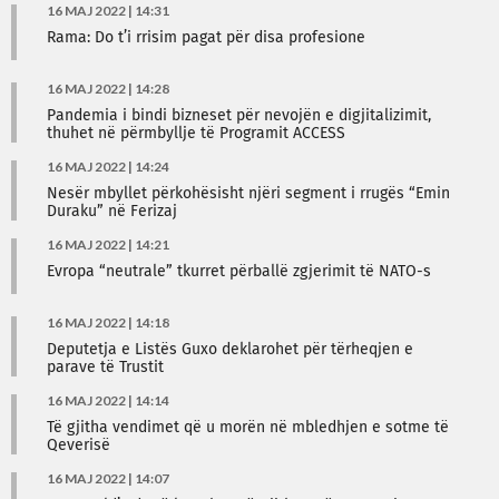
16 MAJ 2022 | 14:31
Rama: Do t’i rrisim pagat për disa profesione
16 MAJ 2022 | 14:28
Pandemia i bindi bizneset për nevojën e digjitalizimit,
thuhet në përmbyllje të Programit ACCESS
16 MAJ 2022 | 14:24
Nesër mbyllet përkohësisht njëri segment i rrugës “Emin
Duraku” në Ferizaj
16 MAJ 2022 | 14:21
Evropa “neutrale” tkurret përballë zgjerimit të NATO-s
16 MAJ 2022 | 14:18
Deputetja e Listës Guxo deklarohet për tërheqjen e
parave të Trustit
16 MAJ 2022 | 14:14
Të gjitha vendimet që u morën në mbledhjen e sotme të
Qeverisë
16 MAJ 2022 | 14:07