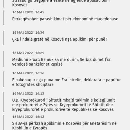
Strasburgu tregojnë a është në agjendë aplikacioni i
Kosovës
16 MAJ 2022 | 16:45
Përkeqësohen parashikimet për ekonominë maqedonase
16 MAJ 2022 | 16:34
Çka i ndalë gratë në Kosovë nga aplikimi për punë?
16 MAJ 2022 | 16:29
Mediumi kroat: BE nuk ka më durim, Serbia duhet t’ia
vendosë sanksionet Rusisë
16 MAJ 2022 | 16:16
E pakënaqur nga puna me Era Istrefin, deklarata e papritur
e fotografes shqiptare
16 MAJ 2022 | 16:13
U.D. Kryeprokurori i Shtetit mbajti takimin e kolegjiumit
me prokurorët e Zyrës së Kryeprokurorit të Shtetit dhe
kryeprokurorët e prokurorive të Republikës së Kosovës
16 MAJ 2022 | 16:13
SHBA-ja përkrah aplikimin e Kosovës për anëtarësim në
Këshillin e Evropës