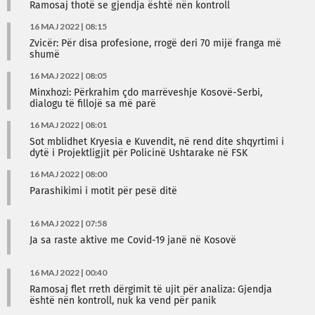
Ramosaj thotë se gjendja është nën kontroll
16 MAJ 2022 | 08:15
Zvicër: Për disa profesione, rrogë deri 70 mijë franga më
shumë
16 MAJ 2022 | 08:05
Minxhozi: Përkrahim çdo marrëveshje Kosovë-Serbi,
dialogu të fillojë sa më parë
16 MAJ 2022 | 08:01
Sot mblidhet Kryesia e Kuvendit, në rend dite shqyrtimi i
dytë i Projektligjit për Policinë Ushtarake në FSK
16 MAJ 2022 | 08:00
Parashikimi i motit për pesë ditë
16 MAJ 2022 | 07:58
Ja sa raste aktive me Covid-19 janë në Kosovë
16 MAJ 2022 | 00:40
Ramosaj flet rreth dërgimit të ujit për analiza: Gjendja
është nën kontroll, nuk ka vend për panik