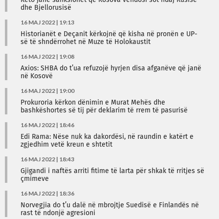
Këto janë sanksionet që Kosova vendosi sot ndaj Rusisë
dhe Bjellorusisë
16 MAJ 2022 | 19:13
Historianët e Deçanit kërkojnë që kisha në pronën e UP-
së të shndërrohet në Muze të Holokaustit
16 MAJ 2022 | 19:08
Axios: SHBA do t’ua refuzojë hyrjen disa afganëve që janë
në Kosovë
16 MAJ 2022 | 19:00
Prokuroria kërkon dënimin e Murat Mehës dhe
bashkëshortes së tij për deklarim të rrem të pasurisë
16 MAJ 2022 | 18:46
Edi Rama: Nëse nuk ka dakordësi, në raundin e katërt e
zgjedhim vetë kreun e shtetit
16 MAJ 2022 | 18:43
Gjigandi i naftës arriti fitime të larta për shkak të rritjes së
çmimeve
16 MAJ 2022 | 18:36
Norvegjia do t’u dalë në mbrojtje Suedisë e Finlandës në
rast të ndonjë agresioni