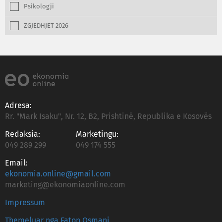
Psikologji
ZGJEDHJET 2026
Adresa:
Rr. "Mark Isaku", Nr. 12, B2, Prishtinë, Republika e Kosovës
Redaksia:
Marketingu:
049 289 299
049 174 555
Email:
ekonomia.online@gmail.com
marketing@ekonomiaonline.com
Impressum
Themeluar nga Faton Osmani