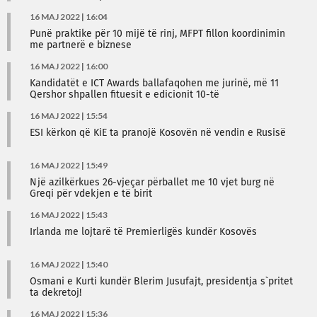
16 MAJ 2022 | 16:04
Punë praktike për 10 mijë të rinj, MFPT fillon koordinimin
me partnerë e biznese
16 MAJ 2022 | 16:00
Kandidatët e ICT Awards ballafaqohen me jurinë, më 11
Qershor shpallen fituesit e edicionit 10-të
16 MAJ 2022 | 15:54
ESI kërkon që KiE ta pranojë Kosovën në vendin e Rusisë
16 MAJ 2022 | 15:49
Një azilkërkues 26-vjeçar përballet me 10 vjet burg në
Greqi për vdekjen e të birit
16 MAJ 2022 | 15:43
Irlanda me lojtarë të Premierligës kundër Kosovës
16 MAJ 2022 | 15:40
Osmani e Kurti kundër Blerim Jusufajt, presidentja s`pritet
ta dekretoj!
16 MAJ 2022 | 15:36