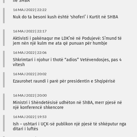
në SHBA
16 MAJ 2022 | 22:22
Nuk do ta besoni kush është ‘shoferi’ i Kurtit në SHBA
16 MAJ 2022 | 22:17
Aktivisti i pakënaqur me LDK’në në Podujevë: S’mund të
jem nën një kulm me ata që punuan për humbje
16 MAJ 2022 | 22:06
Shkrimtari i njohur i thotë “adios” Vetëvendosjes, pas 4
vitesh
16 MAJ 2022 | 20:02
Ezaurohet raundi i parë për presidentin e Shqipërisë
16 MAJ 2022 | 20:00
Ministri i Shëndetësisë udhëton në ShBA, merr pjesë në
një konferencë shkencore
16 MAJ 2022 | 19:53
Ish – ushtari i UÇK-së publikon një pjesë të shkëputur nga
ditari i luftës