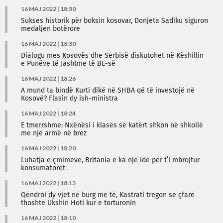
16 MAJ 2022 | 18:30
Sukses historik për boksin kosovar, Donjeta Sadiku siguron
medaljen botërore
16 MAJ 2022 | 18:30
Dialogu mes Kosovës dhe Serbisë diskutohet në Këshillin
e Punëve të Jashtme të BE-së
16 MAJ 2022 | 18:26
A mund ta bindë Kurti dikë në SHBA që të investojë në
Kosovë? Flasin dy ish-ministra
16 MAJ 2022 | 18:24
E tmerrshme: Nxënësi i klasës së katërt shkon në shkollë
me një armë në brez
16 MAJ 2022 | 18:20
Luhatja e çmimeve, Britania e ka një ide për t’i mbrojtur
konsumatorët
16 MAJ 2022 | 18:13
Qëndroi dy vjet në burg me të, Kastrati tregon se çfarë
thoshte Ukshin Hoti kur e torturonin
16 MAJ 2022 | 18:10