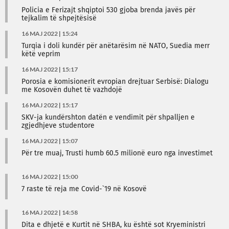
Policia e Ferizajt shqiptoi 530 gjoba brenda javës për
tejkalim të shpejtësisë
16 MAJ 2022 | 15:24
Turqia i doli kundër për anëtarësim në NATO, Suedia merr
këtë veprim
16 MAJ 2022 | 15:17
Porosia e komisionerit evropian drejtuar Serbisë: Dialogu
me Kosovën duhet të vazhdojë
16 MAJ 2022 | 15:17
SKV-ja kundërshton datën e vendimit për shpalljen e
zgjedhjeve studentore
16 MAJ 2022 | 15:07
Për tre muaj, Trusti humb 60.5 milionë euro nga investimet
16 MAJ 2022 | 15:00
7 raste të reja me Covid-`19 në Kosovë
16 MAJ 2022 | 14:58
Dita e dhjetë e Kurtit në SHBA, ku është sot Kryeministri