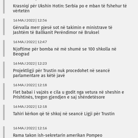
Krasniqi për Ukshin Hotin: Serbia po e mban të fshehur të
vërtetën
16 MAJ 2022 | 12:56
Gërvalla merr pjesë sot në takimin e ministrave të
Jashtëm të Ballkanit Perëndimor në Bruksel
16 MAJ 2022 | 12:47
Njoftime për bomba në më shumë se 100 shkolla në
Beograd
16 MAJ 2022 | 12:23
Projektligji për Trustin nuk procedohet në seancë
parlamentare as këtë javë
16 MAJ 2022 | 12:18
Flet babai i vajzës e cila u godit nga vetura në sheshin e
Prishtinës, tregon gjendjen e saj shëndetësore
16 MAJ 2022 | 12:18
Tahiri kërkon që të shkoj në seancë Ligji për Trustin
16 MAJ 2022 | 12:16
Rama takon ish-sekretarin amerikan Pompeo