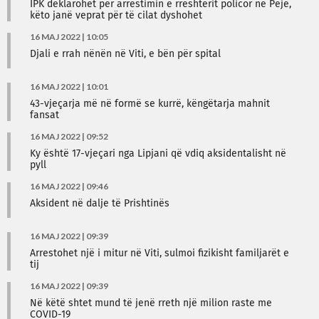
IPK deklarohet për arrestimin e rreshterit policor në Pejë,
këto janë veprat për të cilat dyshohet
16 MAJ 2022 | 10:05
Djali e rrah nënën në Viti, e bën për spital
16 MAJ 2022 | 10:01
43-vjeçarja më në formë se kurrë, këngëtarja mahnit
fansat
16 MAJ 2022 | 09:52
Ky është 17-vjeçari nga Lipjani që vdiq aksidentalisht në
pyll
16 MAJ 2022 | 09:46
Aksident në dalje të Prishtinës
16 MAJ 2022 | 09:39
Arrestohet një i mitur në Viti, sulmoi fizikisht familjarët e
tij
16 MAJ 2022 | 09:39
Në këtë shtet mund të jenë rreth një milion raste me
COVID-19