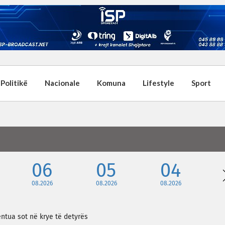
Politikë
Nacionale
Komuna
Lifestyle
Sport
06
05
04
08.2026
08.2026
08.2026
entua sot në krye të detyrës