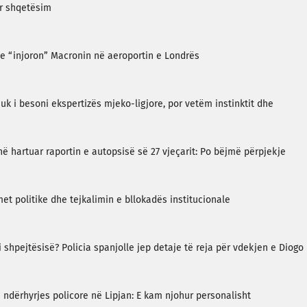
ër shqetësim
tte “injoron” Macronin në aeroportin e Londrës
k i besoni ekspertizës mjeko-ligjore, por vetëm instinktit dhe
në hartuar raportin e autopsisë së 27 vjeçarit: Po bëjmë përpjekje
met politike dhe tejkalimin e bllokadës institucionale
i shpejtësisë? Policia spanjolle jep detaje të reja për vdekjen e Diogo
s ndërhyrjes policore në Lipjan: E kam njohur personalisht