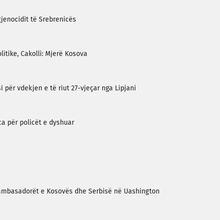
gjenocidit të Srebrenicës
itike, Cakolli: Mjerë Kosova
për vdekjen e të riut 27-vjeçar nga Lipjani
ca për policët e dyshuar
 ambasadorët e Kosovës dhe Serbisë në Uashington