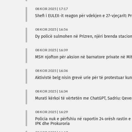
08 KOR 2025 | 17:17
Shefi i EULEX-it reagon për vdekjen e 27-vjeçarit: P
08 KOR 2025 | 16:56
Dy policë sulmohen në Prizren, njëri brenda stacion
08 KOR 2025 | 16:39
MSH njofton për aksion në barnatore private në Mi
08 KOR 2025 | 16:36
Aktivistë belg nisin grevë urie për të protestuar ku
08 KOR 2025 | 16:34
Murati kërkoi të vërtetën me ChatGPT, Sadriu: Qever
08 KOR 2025 | 16:29
Policia nuk e përfshiu në raportin 24 orësh rastin e 
IPK dhe Prokuroria