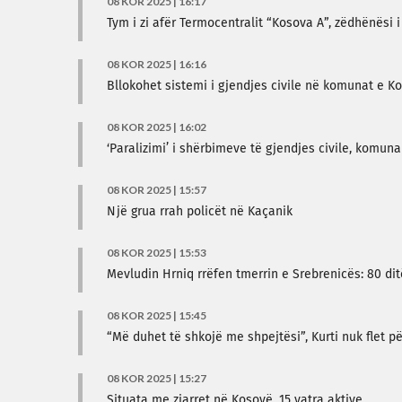
08 KOR 2025 | 16:17
Tym i zi afër Termocentralit “Kosova A”, zëdhënësi i
08 KOR 2025 | 16:16
Bllokohet sistemi i gjendjes civile në komunat e K
08 KOR 2025 | 16:02
‘Paralizimi’ i shërbimeve të gjendjes civile, komuna
08 KOR 2025 | 15:57
Një grua rrah policët në Kaçanik
08 KOR 2025 | 15:53
Mevludin Hrniq rrëfen tmerrin e Srebrenicës: 80 di
08 KOR 2025 | 15:45
“Më duhet të shkojë me shpejtësi”, Kurti nuk flet pë
08 KOR 2025 | 15:27
Situata me zjarret në Kosovë, 15 vatra aktive