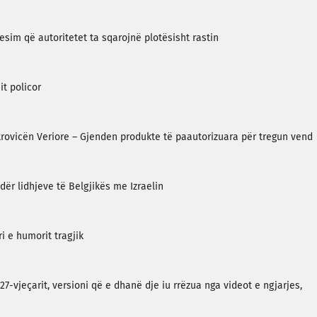
resim që autoritetet ta sqarojnë plotësisht rastin
it policor
trovicën Veriore – Gjenden produkte të paautorizuara për tregun vend
ndër lidhjeve të Belgjikës me Izraelin
i e humorit tragjik
27-vjeçarit, versioni që e dhanë dje iu rrëzua nga videot e ngjarjes,