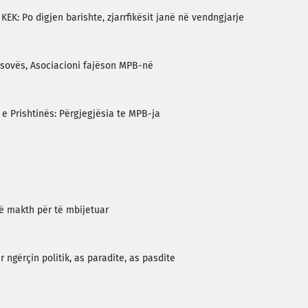
 KEK: Po digjen barishte, zjarrfikësit janë në vendngjarje
osovës, Asociacioni fajëson MPB-në
 e Prishtinës: Përgjegjësia te MPB-ja
të makth për të mbijetuar
r ngërçin politik, as paradite, as pasdite