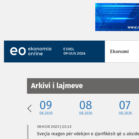
E DIEL
Ekonomi
09 GUS 2026
Arkivi i lajmeve
09
08
07
08.2026
08.2026
08.2026
08 KOR 2025 | 23:13
Sveçla reagon për vdekjen e zjarrfikësit që u aksid