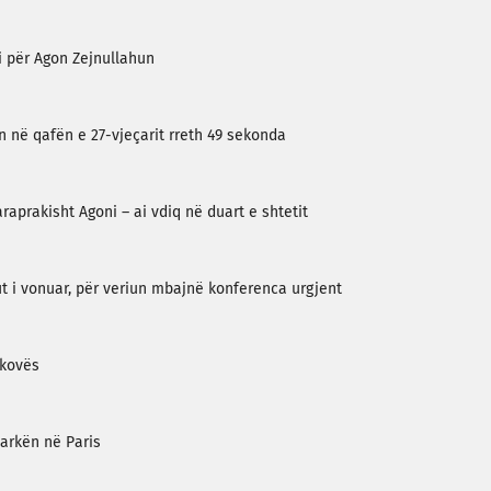
i për Agon Zejnullahun
n në qafën e 27-vjeçarit rreth 49 sekonda
raprakisht Agoni – ai vdiq në duart e shtetit
ut i vonuar, për veriun mbajnë konferenca urgjent
akovës
arkën në Paris