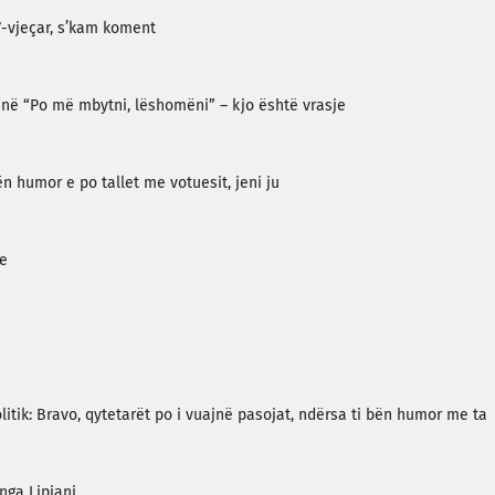
7-vjeçar, s’kam koment
hënë “Po më mbytni, lëshomëni” – kjo është vrasje
 humor e po tallet me votuesit, jeni ju
se
itik: Bravo, qytetarët po i vuajnë pasojat, ndërsa ti bën humor me ta
nga Lipjani