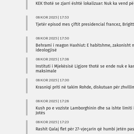
KEK thotë se zjarri është lokalizuar: Nuk ka vend p
08 KOR 2025 | 17:53
Tjetër episod mes çiftit presidencial francez, Brigi
08 KOR 2025 | 17:50
Behrami i reagon Haxhiut: E habitshme, zakonisht nu
ideologjisë
08 KOR 2025 | 17:38
Instituti i Mjekësisë Ligjore thotë se ende nuk e ka
maksimale
08 KOR 2025 | 17:30
Krasniqi priti në takim Rohde, diskutuan për zhvilli
08 KOR 2025 | 17:28
Kush po e voziste Lamborghinin dhe sa ishte limiti 
Jotës
08 KOR 2025 | 17:23
Rashit Qalaj flet për 27-vjeçarin që humbi jetën pa