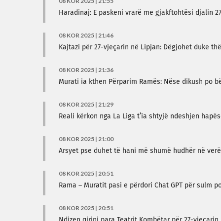
08 KOR 2025 | 21:55
Haradinaj: E paskeni vrarë me gjakftohtësi djalin 2
08 KOR 2025 | 21:46
Kajtazi për 27-vjeçarin në Lipjan: Dëgjohet duke t
08 KOR 2025 | 21:36
Murati ia kthen Përparim Ramës: Nëse dikush po bën
08 KOR 2025 | 21:29
Reali kërkon nga La Liga t’ia shtyjë ndeshjen hapë
08 KOR 2025 | 21:00
Arsyet pse duhet të hani më shumë hudhër në verë
08 KOR 2025 | 20:51
Rama – Muratit pasi e përdori Chat GPT për sulm pol
08 KOR 2025 | 20:51
Ndizen qirinj para Teatrit Kombëtar për 27-vjeçarin 