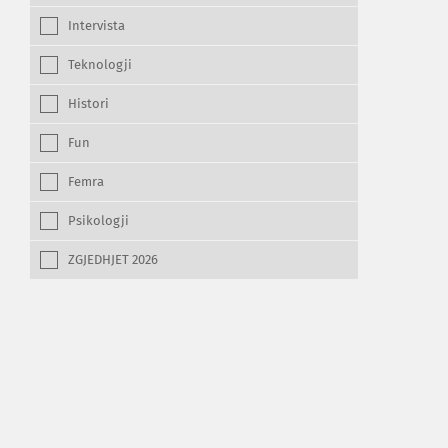
Intervista
Teknologji
Histori
Fun
Femra
Psikologji
ZGJEDHJET 2026