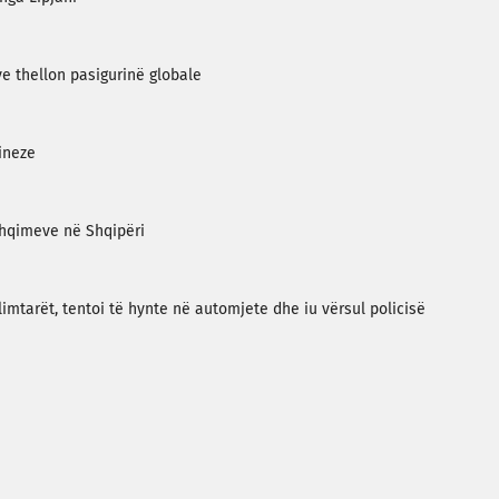
ve thellon pasigurinë globale
ineze
shqimeve në Shqipëri
limtarët, tentoi të hynte në automjete dhe iu vërsul policisë