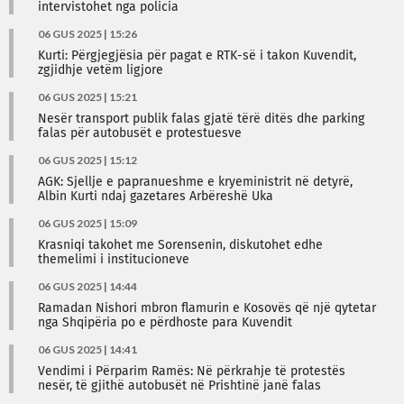
intervistohet nga policia
06 GUS 2025 | 15:26
Kurti: Përgjegjësia për pagat e RTK-së i takon Kuvendit,
zgjidhje vetëm ligjore
06 GUS 2025 | 15:21
Nesër transport publik falas gjatë tërë ditës dhe parking
falas për autobusët e protestuesve
06 GUS 2025 | 15:12
AGK: Sjellje e papranueshme e kryeministrit në detyrë,
Albin Kurti ndaj gazetares Arbëreshë Uka
06 GUS 2025 | 15:09
Krasniqi takohet me Sorensenin, diskutohet edhe
themelimi i institucioneve
06 GUS 2025 | 14:44
Ramadan Nishori mbron flamurin e Kosovës që një qytetar
nga Shqipëria po e përdhoste para Kuvendit
06 GUS 2025 | 14:41
Vendimi i Përparim Ramës: Në përkrahje të protestës
nesër, të gjithë autobusët në Prishtinë janë falas