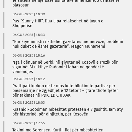
Të shtëna në një bazë ushtarake amerikane, 5 ushtarë të
plagosur
06 GUS 2025 | 18:39
Pas “Sunny Hill”, Dua Lipa relaksohet në jugun e
Shqipërisë
06 GUS 2025 | 18:33
“Kur kryeministri i kthehet gazetares me nervozë, problemi
nuk duket që është gazetarja”, reagon Muharremi
06 GUS 2025 | 18:16
Nga i dënuar në Serbi, në gjyqtar në Kosovë e rrezik për
sigurinë: Si u kthye Radomir Llaban në qendër të
vëmendjes
06 GUS 2025 | 18:12
Prattipati kërkon që të mos ketë bllokim të partive për
pjesëmarrje në zgjedhjet e 12 tetorit – çfarë thotë tjetër
për takimet në PDK, LDK, e AAK
06 GUS 2025 | 18:03
Krasniqi-Goodman mbështet protestën e 7 gushtit: Jam aty
për historinë, për dinjitetin, për Kosovën
06 GUS 2025 | 17:55
Takimi me Sorensen, Kurti i flet për mbështetjen