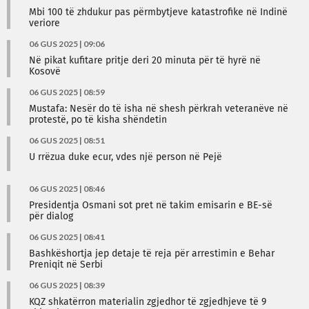
Mbi 100 të zhdukur pas përmbytjeve katastrofike në Indinë
veriore
06 GUS 2025 | 09:06
Në pikat kufitare pritje deri 20 minuta për të hyrë në
Kosovë
06 GUS 2025 | 08:59
Mustafa: Nesër do të isha në shesh përkrah veteranëve në
protestë, po të kisha shëndetin
06 GUS 2025 | 08:51
U rrëzua duke ecur, vdes një person në Pejë
06 GUS 2025 | 08:46
Presidentja Osmani sot pret në takim emisarin e BE-së
për dialog
06 GUS 2025 | 08:41
Bashkëshortja jep detaje të reja për arrestimin e Behar
Preniqit në Serbi
06 GUS 2025 | 08:39
KQZ shkatërron materialin zgjedhor të zgjedhjeve të 9