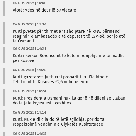
06 GUS 2025 | 14:40
Vlorë: Vdes në det një 59 vjeçare
06 GUS 2025 | 14:36
Kurti pyetet për thirrjet antishqiptare në RMV, përmend
reagimin e ambasadës e të deputetit të LVV-së, por jo atë
të Osmanit
06 GUS 2025 | 14:31
Kurti i kërkon Sorensenit të ketë mirënjohje më të madhe
për Kosovën
06 GUS 2025 | 14:28
Kurti-gazetares: Ju thuani pronarit tuaj t’ia kthejë
Telekomit të Kosovës 62,6 milionë euro
06 GUS 2025 | 14:24
Kurti: Presidentja Osmani nuk ka qenë në dijeni se Llaban
do të jetë kryesuesi i çështjes
06 GUS 2025 | 14:14
Kurti: Nuk e di cila do të jetë zgjidhja, por do ta
respektojmë vendimin e Gjykatës Kushtetuese
06 GUS 2025 | 14:05