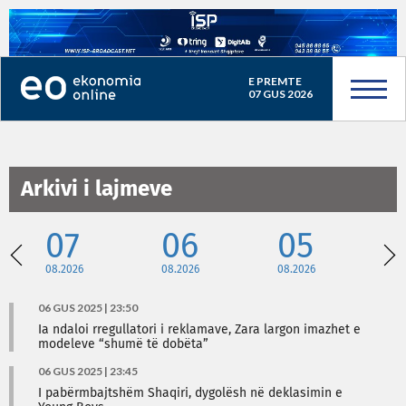
E PREMTE
07 GUS 2026
Arkivi i lajmeve
07
06
05
08.2026
08.2026
08.2026
08
06 GUS 2025 | 23:50
Ia ndaloi rregullatori i reklamave, Zara largon imazhet e
modeleve “shumë të dobëta”
06 GUS 2025 | 23:45
I pabërmbajtshëm Shaqiri, dygolësh në deklasimin e