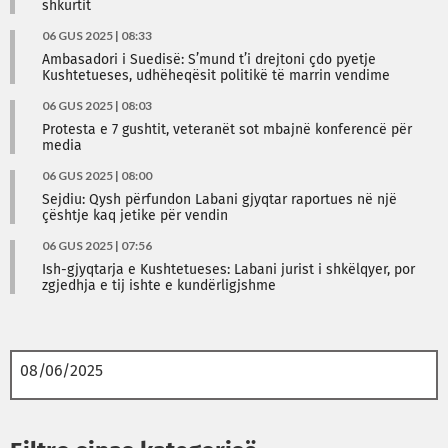
shkurtit
06 GUS 2025 | 08:33
Ambasadori i Suedisë: S’mund t’i drejtoni çdo pyetje
Kushtetueses, udhëheqësit politikë të marrin vendime
06 GUS 2025 | 08:03
Protesta e 7 gushtit, veteranët sot mbajnë konferencë për
media
06 GUS 2025 | 08:00
Sejdiu: Qysh përfundon Labani gjyqtar raportues në një
çështje kaq jetike për vendin
06 GUS 2025 | 07:56
Ish-gjyqtarja e Kushtetueses: Labani jurist i shkëlqyer, por
zgjedhja e tij ishte e kundërligjshme