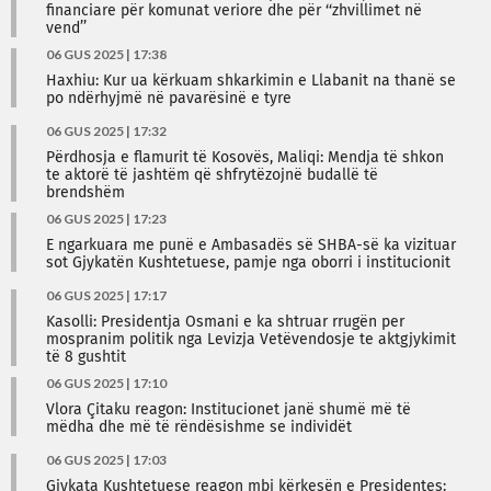
financiare për komunat veriore dhe për ‘‘zhvillimet në
vend’’
06 GUS 2025 | 17:38
Haxhiu: Kur ua kërkuam shkarkimin e Llabanit na thanë se
po ndërhyjmë në pavarësinë e tyre
06 GUS 2025 | 17:32
Përdhosja e flamurit të Kosovës, Maliqi: Mendja të shkon
te aktorë të jashtëm që shfrytëzojnë budallë të
brendshëm
06 GUS 2025 | 17:23
E ngarkuara me punë e Ambasadës së SHBA-së ka vizituar
sot Gjykatën Kushtetuese, pamje nga oborri i institucionit
06 GUS 2025 | 17:17
Kasolli: Presidentja Osmani e ka shtruar rrugën per
mospranim politik nga Levizja Vetëvendosje te aktgjykimit
të 8 gushtit
06 GUS 2025 | 17:10
Vlora Çitaku reagon: Institucionet janë shumë më të
mëdha dhe më të rëndësishme se individët
06 GUS 2025 | 17:03
Gjykata Kushtetuese reagon mbi kërkesën e Presidentes: