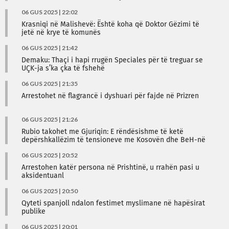
06 GUS 2025 | 22:02
Krasniqi në Malishevë: Është koha që Doktor Gëzimi të
jetë në krye të komunës
06 GUS 2025 | 21:42
Demaku: Thaçi i hapi rrugën Speciales për të treguar se
UÇK-ja s’ka çka të fshehë
06 GUS 2025 | 21:35
Arrestohet në flagrancë i dyshuari për fajde në Prizren
06 GUS 2025 | 21:26
Rubio takohet me Gjuriqin: E rëndësishme të ketë
depërshkallëzim të tensioneve me Kosovën dhe BeH-në
06 GUS 2025 | 20:52
Arrestohen katër persona në Prishtinë, u rrahën pasi u
aksidentuanl
06 GUS 2025 | 20:50
Qyteti spanjoll ndalon festimet myslimane në hapësirat
publike
06 GUS 2025 | 20:01