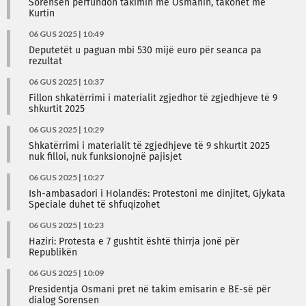
Sorensen përfundon takimin me Osmanin, takohet me
Kurtin
06 GUS 2025 | 10:49
Deputetët u paguan mbi 530 mijë euro për seanca pa
rezultat
06 GUS 2025 | 10:37
Fillon shkatërrimi i materialit zgjedhor të zgjedhjeve të 9
shkurtit 2025
06 GUS 2025 | 10:29
Shkatërrimi i materialit të zgjedhjeve të 9 shkurtit 2025
nuk filloi, nuk funksionojnë pajisjet
06 GUS 2025 | 10:27
Ish-ambasadori i Holandës: Protestoni me dinjitet, Gjykata
Speciale duhet të shfuqizohet
06 GUS 2025 | 10:23
Haziri: Protesta e 7 gushtit është thirrja jonë për
Republikën
06 GUS 2025 | 10:09
Presidentja Osmani pret në takim emisarin e BE-së për
dialog Sorensen