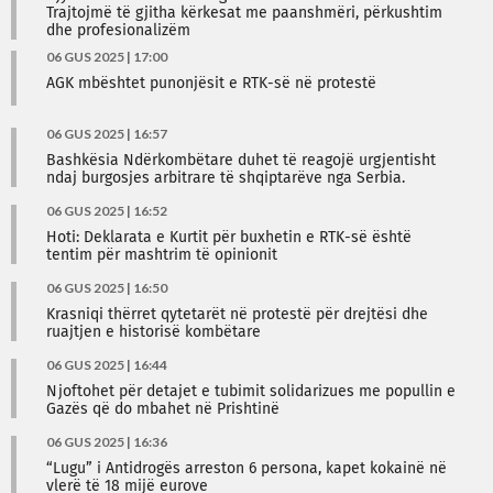
Trajtojmë të gjitha kërkesat me paanshmëri, përkushtim
dhe profesionalizëm
06 GUS 2025 | 17:00
AGK mbështet punonjësit e RTK-së në protestë
06 GUS 2025 | 16:57
Bashkësia Ndërkombëtare duhet të reagojë urgjentisht
ndaj burgosjes arbitrare të shqiptarëve nga Serbia.
06 GUS 2025 | 16:52
Hoti: Deklarata e Kurtit për buxhetin e RTK-së është
tentim për mashtrim të opinionit
06 GUS 2025 | 16:50
Krasniqi thërret qytetarët në protestë për drejtësi dhe
ruajtjen e historisë kombëtare
06 GUS 2025 | 16:44
Njoftohet për detajet e tubimit solidarizues me popullin e
Gazës që do mbahet në Prishtinë
06 GUS 2025 | 16:36
“Lugu” i Antidrogës arreston 6 persona, kapet kokainë në
vlerë të 18 mijë eurove