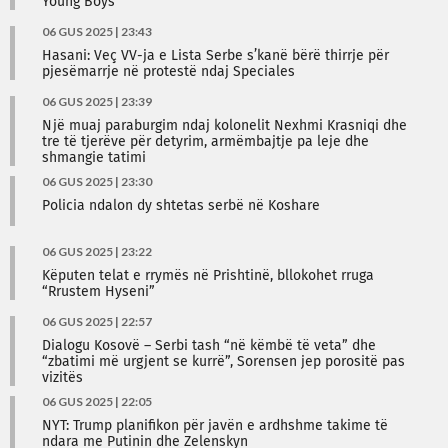
Young Boys
06 GUS 2025 | 23:43
Hasani: Veç VV-ja e Lista Serbe s’kanë bërë thirrje për
pjesëmarrje në protestë ndaj Speciales
06 GUS 2025 | 23:39
Një muaj paraburgim ndaj kolonelit Nexhmi Krasniqi dhe
tre të tjerëve për detyrim, armëmbajtje pa leje dhe
shmangie tatimi
06 GUS 2025 | 23:30
Policia ndalon dy shtetas serbë në Koshare
06 GUS 2025 | 23:22
Këputen telat e rrymës në Prishtinë, bllokohet rruga
“Rrustem Hyseni”
06 GUS 2025 | 22:57
Dialogu Kosovë – Serbi tash “në këmbë të veta” dhe
“zbatimi më urgjent se kurrë”, Sorensen jep porositë pas
vizitës
06 GUS 2025 | 22:05
NYT: Trump planifikon për javën e ardhshme takime të
ndara me Putinin dhe Zelenskyn