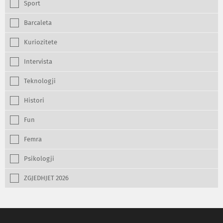
Sport
Barcaleta
Kuriozitete
Intervista
Teknologji
Histori
Fun
Femra
Psikologji
ZGJEDHJET 2026