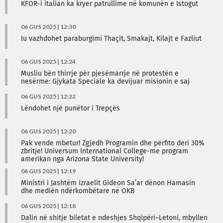
KFOR-i italian ka kryer patrullime në komunën e Istogut
06 GUS 2025 | 12:30
Iu vazhdohet paraburgimi Thaçit, Smakajt, Kilajt e Fazliut
06 GUS 2025 | 12:24
Musliu bën thirrje për pjesëmarrje në protestën e
nesërme: Gjykata Speciale ka devijuar misionin e saj
06 GUS 2025 | 12:22
Lëndohet një punëtor i Trepçës
06 GUS 2025 | 12:20
Pak vende mbetur! Zgjedh Programin dhe përfito deri 30%
zbritje! Universum International College-me program
amerikan nga Arizona State University!
06 GUS 2025 | 12:19
Ministri i Jashtëm izraelit Gideon Sa’ar dënon Hamasin
dhe mediën ndërkombëtare në OKB
06 GUS 2025 | 12:18
Dalin në shitje biletat e ndeshjes Shqipëri–Letoni, mbyllen