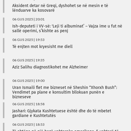
Aksident detar në Greqi, dyshohet se në mesin e të
lënduarve ka kosovarë
06 GUS 2025 | 20:01
Ish-deputeti i VV-së: ‘Leji ti albuminat’ – Vajza ime u fut në
sallë operimi, s’kishte as penj
06 GUS 2025 | 19:53
Të enjten mot kryesisht me diell
06 GUS 2025 | 19:35
Aziz Salihu diagnostikohet me Alzheimer
06 GUS 2025 | 19:00
Uran Ismaili flet me bizneset në Sheshin “Xhorxh Bush”:
Vendimet pa plane e konsultim bllokuan punën e
bizneseve
06 GUS 2025 | 18:58
Jashari: Gjykata Kushtetuese është dhe do të mbetet
gardiane e Kushtetutës
06 GUS 2025 | 18:53