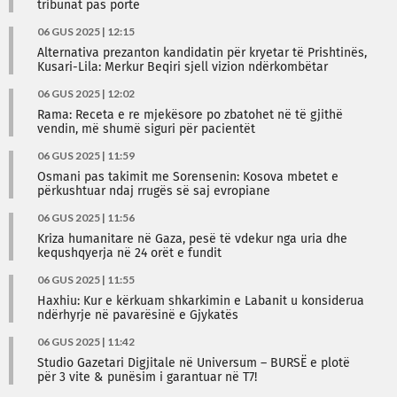
tribunat pas porte
06 GUS 2025 | 12:15
Alternativa prezanton kandidatin për kryetar të Prishtinës,
Kusari-Lila: Merkur Beqiri sjell vizion ndërkombëtar
06 GUS 2025 | 12:02
Rama: Receta e re mjekësore po zbatohet në të gjithë
vendin, më shumë siguri për pacientët
06 GUS 2025 | 11:59
Osmani pas takimit me Sorensenin: Kosova mbetet e
përkushtuar ndaj rrugës së saj evropiane
06 GUS 2025 | 11:56
Kriza humanitare në Gaza, pesë të vdekur nga uria dhe
kequshqyerja në 24 orët e fundit
06 GUS 2025 | 11:55
Haxhiu: Kur e kërkuam shkarkimin e Labanit u konsiderua
ndërhyrje në pavarësinë e Gjykatës
06 GUS 2025 | 11:42
Studio Gazetari Digjitale në Universum – BURSË e plotë
për 3 vite & punësim i garantuar në T7!