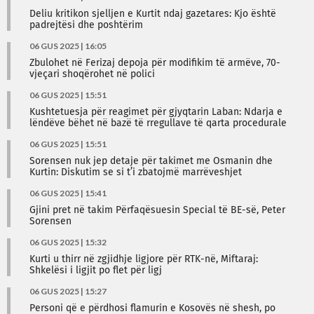
Deliu kritikon sjelljen e Kurtit ndaj gazetares: Kjo është
padrejtësi dhe poshtërim
06 GUS 2025 | 16:05
Zbulohet në Ferizaj depoja për modifikim të armëve, 70-
vjeçari shoqërohet në polici
06 GUS 2025 | 15:51
Kushtetuesja për reagimet për gjyqtarin Laban: Ndarja e
lëndëve bëhet në bazë të rregullave të qarta procedurale
06 GUS 2025 | 15:51
Sorensen nuk jep detaje për takimet me Osmanin dhe
Kurtin: Diskutim se si t’i zbatojmë marrëveshjet
06 GUS 2025 | 15:41
Gjini pret në takim Përfaqësuesin Special të BE-së, Peter
Sorensen
06 GUS 2025 | 15:32
Kurti u thirr në zgjidhje ligjore për RTK-në, Miftaraj:
Shkelësi i ligjit po flet për ligj
06 GUS 2025 | 15:27
Personi që e përdhosi flamurin e Kosovës në shesh, po