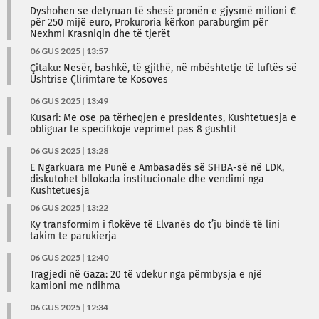
Dyshohen se detyruan të shesë pronën e gjysmë milioni €
për 250 mijë euro, Prokuroria kërkon paraburgim për
Nexhmi Krasniqin dhe të tjerët
06 GUS 2025 | 13:57
Çitaku: Nesër, bashkë, të gjithë, në mbështetje të luftës së
Ushtrisë Çlirimtare të Kosovës
06 GUS 2025 | 13:49
Kusari: Me ose pa tërheqjen e presidentes, Kushtetuesja e
obliguar të specifikojë veprimet pas 8 gushtit
06 GUS 2025 | 13:28
E Ngarkuara me Punë e Ambasadës së SHBA-së në LDK,
diskutohet bllokada institucionale dhe vendimi nga
Kushtetuesja
06 GUS 2025 | 13:22
Ky transformim i flokëve të Elvanës do t’ju bindë të lini
takim te parukierja
06 GUS 2025 | 12:40
Tragjedi në Gaza: 20 të vdekur nga përmbysja e një
kamioni me ndihma
06 GUS 2025 | 12:34