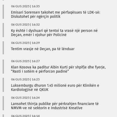
06 GUS 2025 | 16:35
Emisari Sorensen takohet me përfaqësues të LDK-së:
Diskutohet për ngërçin politik
06 GUS 2025 | 16:32
Ky është i dyshuari që tentoi ta vrasë një person në
Deçan, emër i njohur për Policinë
06 GUS 2025 | 16:29
Tentim vrasje në Deçan, pa të lënduar
06 GUS 2025 | 16:27
Klan Kosova ka paditur Albin Kurti për shpifje dhe fyerje,
“Rasti i sotëm e përforcon padinë”
06 GUS 2025 | 16:25
Luksemburgu dhuron 1.45 milionë euro për Klinikën e
Kardiologjisë në QKUK
06 GUS 2025 | 16:24
Lansohet thirrja publike për përkrahjen financiare të
NMVM-ve në sektorin e Industrisë Kreative
06 GUS 2025 | 16:14