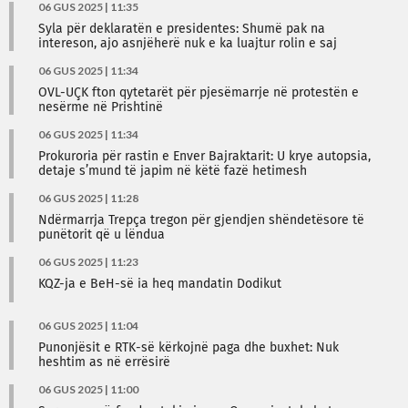
06 GUS 2025 | 11:35
Syla për deklaratën e presidentes: Shumë pak na
intereson, ajo asnjëherë nuk e ka luajtur rolin e saj
06 GUS 2025 | 11:34
OVL-UÇK fton qytetarët për pjesëmarrje në protestën e
nesërme në Prishtinë
06 GUS 2025 | 11:34
Prokuroria për rastin e Enver Bajraktarit: U krye autopsia,
detaje s’mund të japim në këtë fazë hetimesh
06 GUS 2025 | 11:28
Ndërmarrja Trepça tregon për gjendjen shëndetësore të
punëtorit që u lëndua
06 GUS 2025 | 11:23
KQZ-ja e BeH-së ia heq mandatin Dodikut
06 GUS 2025 | 11:04
Punonjësit e RTK-së kërkojnë paga dhe buxhet: Nuk
heshtim as në errësirë
06 GUS 2025 | 11:00