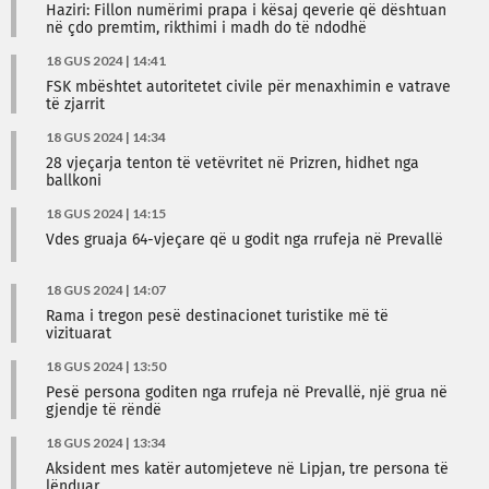
Haziri: Fillon numërimi prapa i kësaj qeverie që dështuan
në çdo premtim, rikthimi i madh do të ndodhë
18 GUS 2024 | 14:41
FSK mbështet autoritetet civile për menaxhimin e vatrave
të zjarrit
18 GUS 2024 | 14:34
28 vjeçarja tenton të vetëvritet në Prizren, hidhet nga
ballkoni
18 GUS 2024 | 14:15
Vdes gruaja 64-vjeçare që u godit nga rrufeja në Prevallë
18 GUS 2024 | 14:07
Rama i tregon pesë destinacionet turistike më të
vizituarat
18 GUS 2024 | 13:50
Pesë persona goditen nga rrufeja në Prevallë, një grua në
gjendje të rëndë
18 GUS 2024 | 13:34
Aksident mes katër automjeteve në Lipjan, tre persona të
lënduar