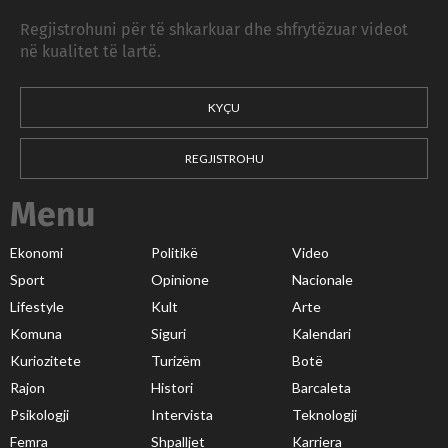
Regjistrohuni për të shkarkuar dhe shfrytëzuar videot
në kualitet të lartë.
KYÇU
REGJISTROHU
Menu
Ekonomi
Politikë
Video
Sport
Opinione
Nacionale
Lifestyle
Kult
Arte
Komuna
Siguri
Kalendari
Kuriozitete
Turizëm
Botë
Rajon
Histori
Barcaleta
Psikologji
Intervista
Teknologji
Femra
Shpalljet
Karriera