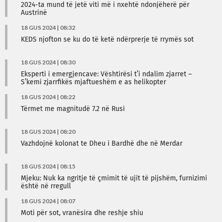
2024-ta mund të jetë viti më i nxehtë ndonjëherë për
Austrinë
18 GUS 2024 | 08:32
KEDS njofton se ku do të ketë ndërprerje të rrymës sot
18 GUS 2024 | 08:30
Eksperti i emergjencave: Vështirësi t’i ndalim zjarret –
S’kemi zjarrfikës mjaftueshëm e as helikopter
18 GUS 2024 | 08:22
Tërmet me magnitudë 7.2 në Rusi
18 GUS 2024 | 08:20
Vazhdojnë kolonat te Dheu i Bardhë dhe në Merdar
18 GUS 2024 | 08:15
Mjeku: Nuk ka ngritje të çmimit të ujit të pijshëm, furnizimi
është në rregull
18 GUS 2024 | 08:07
Moti për sot, vranësira dhe reshje shiu