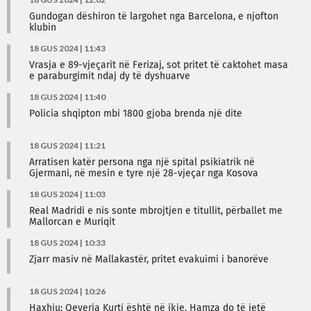
Gundogan dëshiron të largohet nga Barcelona, e njofton
klubin
18 GUS 2024 | 11:43
Vrasja e 89-vjeçarit në Ferizaj, sot pritet të caktohet masa
e paraburgimit ndaj dy të dyshuarve
18 GUS 2024 | 11:40
Policia shqipton mbi 1800 gjoba brenda një dite
18 GUS 2024 | 11:21
Arratisen katër persona nga një spital psikiatrik në
Gjermani, në mesin e tyre një 28-vjeçar nga Kosova
18 GUS 2024 | 11:03
Real Madridi e nis sonte mbrojtjen e titullit, përballet me
Mallorcan e Muriqit
18 GUS 2024 | 10:33
Zjarr masiv në Mallakastër, pritet evakuimi i banorëve
18 GUS 2024 | 10:26
Haxhiu: Qeveria Kurti është në ikje, Hamza do të jetë