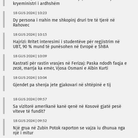
kryeministri i ardhshëm
18 GUS 2024 | 10:23
Dy persona i rrahin me shkopinj druri tre të tjerë në
Rahovec
18 GUS 2024 | 10:15
Hajrizi: Rritet interesimi i studentëve për regjistrim në
UBT, 90 % mund të punësohen në Evropë e ShBA
18 GUS 2024 | 10:09
Kastrati për rastin vrasjes në Ferizaj: Paska ndodh faqja e
zezë, marrja ka emër, Vjosa Osmani e Albin Kurti
18 GUS 2024 | 10:04
Gjendet pa shenja jete gjakovari në shtëpinë e tij
18 GUS 2024 | 09:57
Sa vizitorë amerikanë kanë qenë në Kosovë gjatë pesë
viteve të fundit?
18 GUS 2024 | 09:52
Një grua në Zubin Potok raporton se vajza iu dhunua nga
një i mitur