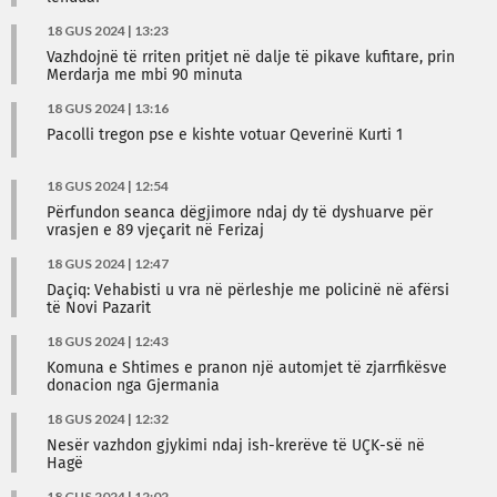
18 GUS 2024 | 13:23
Vazhdojnë të rriten pritjet në dalje të pikave kufitare, prin
Merdarja me mbi 90 minuta
18 GUS 2024 | 13:16
Pacolli tregon pse e kishte votuar Qeverinë Kurti 1
18 GUS 2024 | 12:54
Përfundon seanca dëgjimore ndaj dy të dyshuarve për
vrasjen e 89 vjeçarit në Ferizaj
18 GUS 2024 | 12:47
Daçiq: Vehabisti u vra në përleshje me policinë në afërsi
të Novi Pazarit
18 GUS 2024 | 12:43
Komuna e Shtimes e pranon një automjet të zjarrfikësve
donacion nga Gjermania
18 GUS 2024 | 12:32
Nesër vazhdon gjykimi ndaj ish-krerëve të UÇK-së në
Hagë
18 GUS 2024 | 12:02