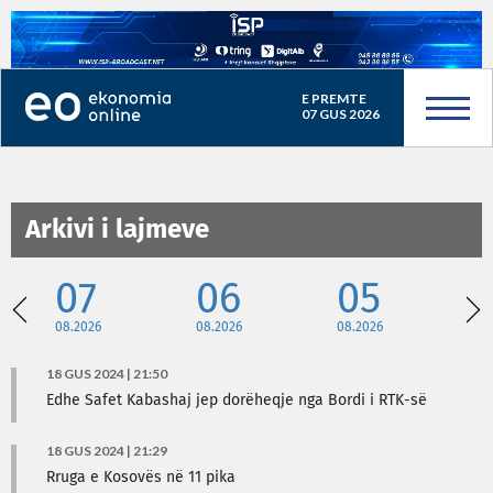
E PREMTE
07 GUS 2026
Arkivi i lajmeve
07
06
05
08.2026
08.2026
08.2026
08
18 GUS 2024 | 21:50
Edhe Safet Kabashaj jep dorëheqje nga Bordi i RTK-së
18 GUS 2024 | 21:29
Rruga e Kosovës në 11 pika