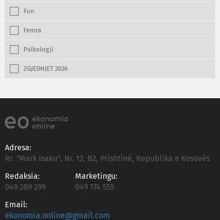
Fun
Femra
Psikologji
ZGJEDHJET 2026
Adresa:
Rr. "Mark Isaku", Nr. 12, B2, Prishtinë, Republika e Kosovës
Redaksia:
Marketingu:
049 289 299
049 174 555
Email:
ekonomia.online@gmail.com