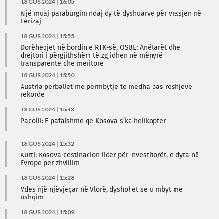
18 GUS 2024 | 16:05
Një muaj paraburgim ndaj dy të dyshuarve për vrasjen në
Ferizaj
18 GUS 2024 | 15:55
Dorëheqjet në bordin e RTK-së, OSBE: Anëtarët dhe
drejtori i përgjithshëm të zgjidhen në mënyrë
transparente dhe meritore
18 GUS 2024 | 15:50
Austria përballet me përmbytje të mëdha pas reshjeve
rekorde
18 GUS 2024 | 15:43
Pacolli: E pafalshme që Kosova s’ka helikopter
18 GUS 2024 | 15:32
Kurti: Kosova destinacion lider për investitorët, e dyta në
Evropë për zhvillim
18 GUS 2024 | 15:28
Vdes një njëvjeçar në Vlorë, dyshohet se u mbyt me
ushqim
18 GUS 2024 | 15:09