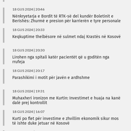
18 GUS 2024 | 20:46
Nënkryetarja e Bordit të RTK-së del kundër Boletinit e
Berishës: Zhurmë e presion për karrierën e tyre personale
18 GUS 2024 | 20:33
Keqkuptime thelbësore në sulmet ndaj Krastës në Kosovë
18 GUS 2024 | 20:30
Lirohen nga spitali katër pacientët që u goditën nga
rrufeja
18 GUS 2024 | 20:17
Parashikimi i motit për javën e ardhshme
18 GUS 2024 | 19:31
Muhaxheri ironizon me Kurtin: Investimet e huaja na kanë
dalë prej kontrollit
18 GUS 2024 | 16:07
Kurti po flet për investime e zhvillim ekonomik sikur mos
të ishte duke jetuar në Kosovë