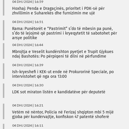
04 DHJ 2024 | 16:59
Hoxhaj: Penda e Dragaçinës, prioritet i PDK-së për
zhvillimin e Suharekës dhe furnizimin me ujë
04 DHJ 2024 | 16:51
Rama: Punëtorët e “Pastrimit” s’do të mbesin pa punë,
s’do të lejojmë që pastrimi i kryeqytetit të sabotohet për
arsye politike
04 DHJ 2024 | 16:44
Mbrojtja e Veselit kundërshton pyetjet e Trupit Gjykues
ndaj Bashotës: Po përpiqeni të dilni në përfundime
04 DHJ 2024 | 16:39
Ish-kryeshefi i KEK-ut ende në Prokurorinë Speciale, po
intervistohet që nga ora 13:00
04 DHJ 2024 | 16:30
LDK sot miraton listën e kandidatëve për deputetë
04 DHJ 2024 | 16:21
Vetëm në nëntor, Policia në Ferizaj shqipton mbi 5 mijë
gjoba për kundërvajtje, konfiskon 47 patentë shoferë
04 DHJ 2024 | 16:11