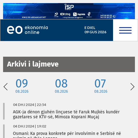
E DIEL
09 GUS 2026
Arkivi i lajmeve
09
08
07
08.2026
08.2026
08.2026
08
04 DHJ 2024 | 22:54
AGK-ja dënon gjuhën linçuese të Faruk Mujkës kundër
gazetares së KTV-së, Mimoza Koprani Muçaj
04 DHJ 2024 | 19:02
Osmani: Ka prova konkrete për involvimin e Serbisë në