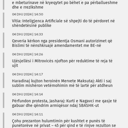
e mbeturinave në kryeqytet po bëhet e pa përballueshme
dhe e rrezikshme
04 DHJ 2024 | 14:50
Vitia: Inteligjenca Artificiale së shpejti do të përdoret në
shëndetësinë publike
04 DHJ 2024 | 14:33
Qeveria kërkon nga presidentja Osmani autorizimet që
Bislimi të nënshkruajë amendamentet me BE-në
04 DHJ 2024 | 14:26
Ujësjellësi i Mitrovicës njofton për reduktime të reja të
ujit
04 DHJ 2024 | 14:17
Haradinaj kujton heroinën Mervete Maksutaj: Akti i saj
sublim mishëron vetëmohimin më të lartë për atdheun
04 DHJ 2024 | 14:14
Përfundon protesta, Jasharaj: Kurti e Nagavci me qasje të
gabuar dhe qëndrim armiqësor ndaj SBASHK-ut
04 DHJ 2024 | 14:11
Çohu prezanton hulumtimin për kushtet e punës të
punëtorëve në privat – 45 për qind e të rinjve rezulton se