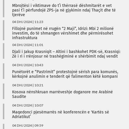
Mbrojtësi i viktimave do t’i thërrasë dëshmitarët e vet
pasi t’i përfundojë ZPS-ja në gjykimin ndaj Thaçit dhe të
tjerëve
04 DHJ 2024 | 11:23
Fillojnë punimet në rrugën “2 Maji”, Idrizi: Mbi 2 milionë
investim, do të shmangen vërshimet dhe përmirësohet
infrastruktura
04 DHJ 2024 | 11:01
Djali i Jakup Krasniqit – Altini i bashkohet PDK-së, Krasniqi:
Zë i ri i rrënjosur në trashëgiminë e shërbimit ndaj vendit
04 DHJ 2024 | 10:43
Punëtorët e “Pastrimit” protestojnë sërish para komunës,
kërkojnë anulimin e tenderit që falimenton këtë kompani
04 DHJ 2024 | 10:21
Kosova nënshkruan marrëveshje doganore me Arabinë
Saudite
04 DHJ 2024 | 10:07
Maqedonci pjesëmarrës në konferencën e ‘Kartës së
Adriatikut’
04 DHJ 2024 | 09:59