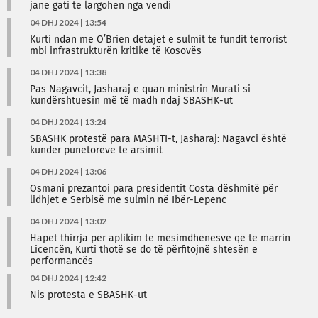
janë gati të largohen nga vendi
04 DHJ 2024 | 13:54
Kurti ndan me O’Brien detajet e sulmit të fundit terrorist
mbi infrastrukturën kritike të Kosovës
04 DHJ 2024 | 13:38
Pas Nagavcit, Jasharaj e quan ministrin Murati si
kundërshtuesin më të madh ndaj SBASHK-ut
04 DHJ 2024 | 13:24
SBASHK protestë para MASHTI-t, Jasharaj: Nagavci është
kundër punëtorëve të arsimit
04 DHJ 2024 | 13:06
Osmani prezantoi para presidentit Costa dëshmitë për
lidhjet e Serbisë me sulmin në Ibër-Lepenc
04 DHJ 2024 | 13:02
Hapet thirrja për aplikim të mësimdhënësve që të marrin
Licencën, Kurti thotë se do të përfitojnë shtesën e
performancës
04 DHJ 2024 | 12:42
Nis protesta e SBASHK-ut