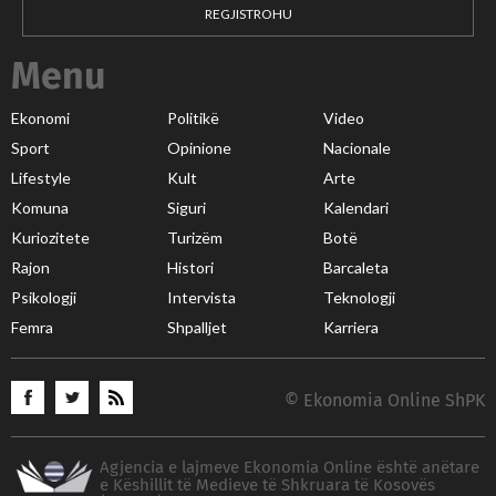
REGJISTROHU
Menu
Ekonomi
Politikë
Video
Sport
Opinione
Nacionale
Lifestyle
Kult
Arte
Komuna
Siguri
Kalendari
Kuriozitete
Turizëm
Botë
Rajon
Histori
Barcaleta
Psikologji
Intervista
Teknologji
Femra
Shpalljet
Karriera
© Ekonomia Online ShPK
Agjencia e lajmeve Ekonomia Online është anëtare
e Këshillit të Medieve të Shkruara të Kosovës