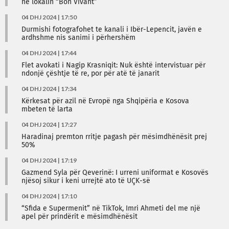
në lokalin “Bon Vivant”
04 DHJ 2024 | 17:50
Durmishi fotografohet te kanali i Ibër-Lepencit, javën e
ardhshme nis sanimi i përhershëm
04 DHJ 2024 | 17:44
Flet avokati i Nagip Krasniqit: Nuk është intervistuar për
ndonjë çështje të re, por për atë të janarit
04 DHJ 2024 | 17:34
Kërkesat për azil në Evropë nga Shqipëria e Kosova
mbeten të larta
04 DHJ 2024 | 17:27
Haradinaj premton rritje pagash për mësimdhënësit prej
50%
04 DHJ 2024 | 17:19
Gazmend Syla për Qeverinë: I urreni uniformat e Kosovës
njësoj sikur i keni urrejtë ato të UÇK-së
04 DHJ 2024 | 17:10
“Sfida e Supermenit” në TikTok, Imri Ahmeti del me një
apel për prindërit e mësimdhënësit