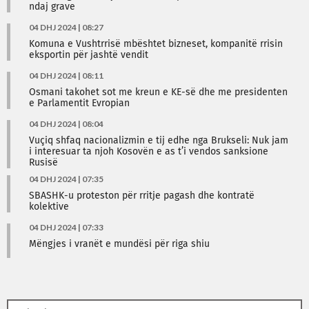
ndaj grave
04 DHJ 2024 | 08:27
Komuna e Vushtrrisë mbështet bizneset, kompanitë rrisin
eksportin për jashtë vendit
04 DHJ 2024 | 08:11
Osmani takohet sot me kreun e KE-së dhe me presidenten
e Parlamentit Evropian
04 DHJ 2024 | 08:04
Vuçiq shfaq nacionalizmin e tij edhe nga Brukseli: Nuk jam
i interesuar ta njoh Kosovën e as t’i vendos sanksione
Rusisë
04 DHJ 2024 | 07:35
SBASHK-u proteston për rritje pagash dhe kontratë
kolektive
04 DHJ 2024 | 07:33
Mëngjes i vranët e mundësi për riga shiu