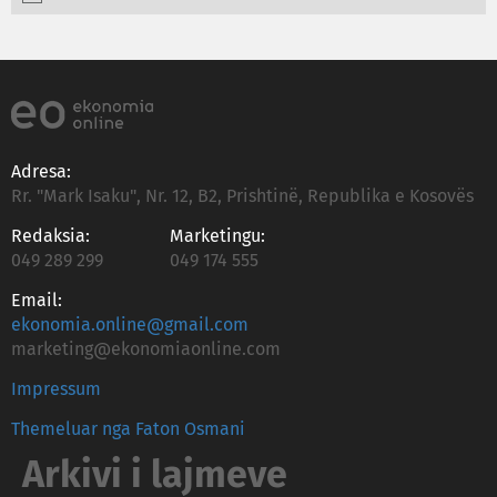
Adresa:
Rr. "Mark Isaku", Nr. 12, B2, Prishtinë, Republika e Kosovës
Redaksia:
Marketingu:
049 289 299
049 174 555
Email:
ekonomia.online@gmail.com
marketing@ekonomiaonline.com
Impressum
Themeluar nga Faton Osmani
Arkivi i lajmeve