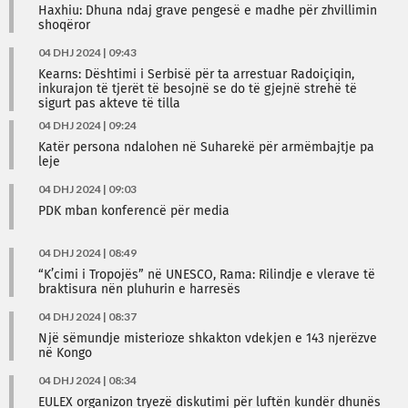
Haxhiu: Dhuna ndaj grave pengesë e madhe për zhvillimin
shoqëror
04 DHJ 2024 | 09:43
Kearns: Dështimi i Serbisë për ta arrestuar Radoiçiqin,
inkurajon të tjerët të besojnë se do të gjejnë strehë të
sigurt pas akteve të tilla
04 DHJ 2024 | 09:24
Katër persona ndalohen në Suharekë për armëmbajtje pa
leje
04 DHJ 2024 | 09:03
PDK mban konferencë për media
04 DHJ 2024 | 08:49
“K’cimi i Tropojës” në UNESCO, Rama: Rilindje e vlerave të
braktisura nën pluhurin e harresës
04 DHJ 2024 | 08:37
Një sëmundje misterioze shkakton vdekjen e 143 njerëzve
në Kongo
04 DHJ 2024 | 08:34
EULEX organizon tryezë diskutimi për luftën kundër dhunës