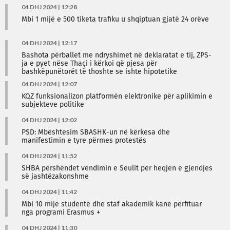
04 DHJ 2024 | 12:28
Mbi 1 mijë e 500 tiketa trafiku u shqiptuan gjatë 24 orëve
04 DHJ 2024 | 12:17
Bashota përballet me ndryshimet në deklaratat e tij, ZPS-
ja e pyet nëse Thaçi i kërkoi që pjesa për
bashkëpunëtorët të thoshte se ishte hipotetike
04 DHJ 2024 | 12:07
KQZ funksionalizon platformën elektronike për aplikimin e
subjekteve politike
04 DHJ 2024 | 12:02
PSD: Mbështesim SBASHK-un në kërkesa dhe
manifestimin e tyre përmes protestës
04 DHJ 2024 | 11:52
SHBA përshëndet vendimin e Seulit për heqjen e gjendjes
së jashtëzakonshme
04 DHJ 2024 | 11:42
Mbi 10 mijë studentë dhe staf akademik kanë përfituar
nga programi Erasmus +
04 DHJ 2024 | 11:30