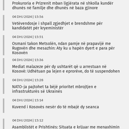
Prokuroria e Prizrenit mban ligjërata në shkolla kundër
dhunës në familje dhe dhunës në baza gjinore
04 DHJ 2024 | 15:56
Vetëvendosje i shpall zgjedhjet e brendshme për
kandidatët për kryeministër
04 DHJ 2024 | 15:51
Osmani takon Metsolën, ndan pamje në prapavijë me
Rugovën dhe mesazhin: Aty ku u hapën dyert e para për
Kosovën
04 DHJ 2024 | 15:36
Mediat malazeze për dy ushtarët që u arrestuan në
Kosovë: Udhëtuan pa lejen e eprorëve, do të suspendohen
04 DHJ 2024 | 15:28
NATO-ja pajtohet ta bëjë prioritet mbrojtjen e
infrastrukturës së Ukrainës
04 DHJ 2024 | 15:14
Kuvend i Kosovës nesër do të mbajë dy seanca
04 DHJ 2024 | 15:12
Asamblistët e Prishtinës: Situata e krijuar me menaxhimin