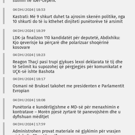
sulmin në Ibër-Lepenc
04 DHJ 2024 | 18:53
Kastrati: Më 9 shkurt duhet ta ajrosim skenën politike, nga
10 shkurti do të iu kthehet dinjiteti punëtorëve të arsimit
04 DHJ 2024 | 18:39
LDK-ja finalizon 110 kandidatët për deputetë, Abdixhiku:
Kjo qeverisje ka përçarë dhe polarizuar shoqërinë
kosovare
04 DHJ 2024 | 18:23
Reagon Thaçi pasi trupi gjykues lexoi deklarata të tij dhe
të Selimit ku supozohej që përgjegjës për komunikatat e
UÇK-së ishte Bashota
04 DHJ 2024 | 18:17
Osmani në Bruksel takohet me presidenten e Parlamentit
Evropian
04 DHJ 2024 | 18:08
Punëtoria e kundërligjshme e MD-së për menaxhimin e
kontratave – Morën pjesë zyrtarë të panevojshëm dhe u
dyfishuan mëditjet
04 DHJ 2024 | 17:59
Administrohen provat materiale në gjykimin për vrasjen