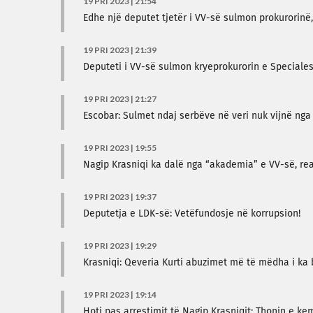
19 PRI 2023 | 21:54
Edhe një deputet tjetër i VV-së sulmon prokurorinë,
19 PRI 2023 | 21:39
Deputeti i VV-së sulmon kryeprokurorin e Speciales,
19 PRI 2023 | 21:27
Escobar: Sulmet ndaj serbëve në veri nuk vijnë nga 
19 PRI 2023 | 19:55
Nagip Krasniqi ka dalë nga “akademia” e VV-së, reag
19 PRI 2023 | 19:37
Deputetja e LDK-së: Vetëfundosje në korrupsion!
19 PRI 2023 | 19:29
Krasniqi: Qeveria Kurti abuzimet më të mëdha i ka bë
19 PRI 2023 | 19:14
Hoti pas arrestimit të Nagip Krasniqit: Thonin e ke