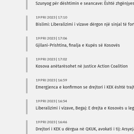
Szunyog për dështimin e seancave: Është zhgënjyes
19 PRI 2023 | 17:10
Bislimi: Liberalizimi i vizave dërgon një sinjal të f
19 PRI 2023 | 17:06
Gjilani-Prishtina, finalja e Kupës së Kosovës
19 PRI 2023 | 17:02
Kosova anëtarësohet në Justice Action Coalition
19 PRI 2023 | 16:59
Emergjenca e konfirmon se drejtori i KEK është traj
19 PRI 2023 | 16:54
Liberalizimi i vizave, Begaj: E drejta e Kosovës u l
19 PRI 2023 | 16:46
Drejtori i KEK u dërgua në QKUK, avokati i tij: Arsy