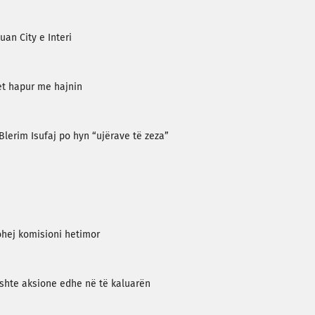
an City e Interi
het hapur me hajnin
Blerim Isufaj po hyn “ujërave të zeza”
ohej komisioni hetimor
kishte aksione edhe në të kaluarën