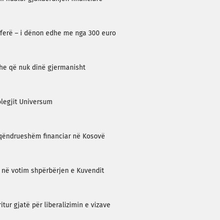
hoferë – i dënon edhe me nga 300 euro
he që nuk dinë gjermanisht
olegjit Universum
 qëndrueshëm financiar në Kosovë
 në votim shpërbërjen e Kuvendit
tur gjatë për liberalizimin e vizave