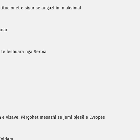
nstitucionet e sigurisë angazhim maksimal
anar
 të lëshuara nga Serbia
n e vizave: Përçohet mesazhi se jemi pjesë e Evropës
 Epidam