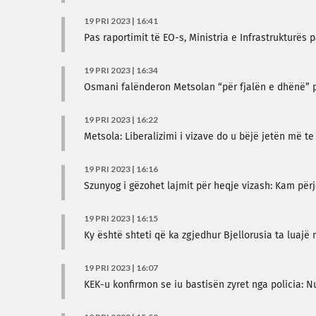
19 PRI 2023 | 16:41
Pas raportimit të EO-s, Ministria e Infrastrukturës
19 PRI 2023 | 16:34
Osmani falënderon Metsolan “për fjalën e dhënë” p
19 PRI 2023 | 16:22
Metsola: Liberalizimi i vizave do u bëjë jetën më t
19 PRI 2023 | 16:16
Szunyog i gëzohet lajmit për heqje vizash: Kam për
19 PRI 2023 | 16:15
Ky është shteti që ka zgjedhur Bjellorusia ta luaj
19 PRI 2023 | 16:07
KEK-u konfirmon se iu bastisën zyret nga policia: N