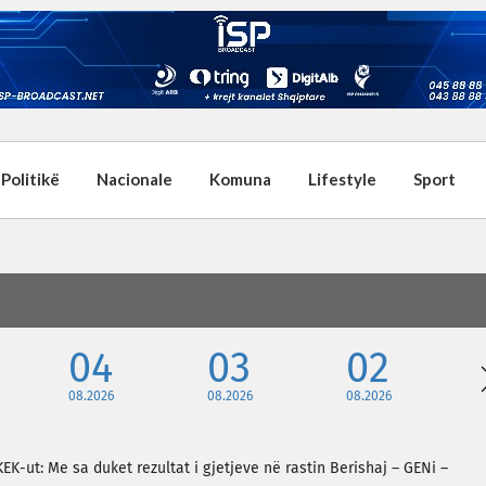
Politikë
Nacionale
Komuna
Lifestyle
Sport
04
03
02
08.2026
08.2026
08.2026
EK-ut: Me sa duket rezultat i gjetjeve në rastin Berishaj – GENi –