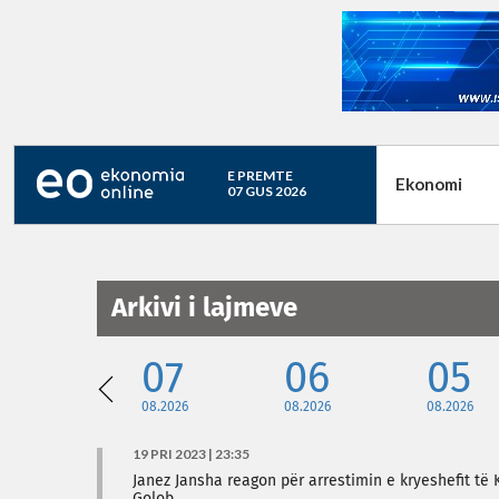
E PREMTE
Ekonomi
07 GUS 2026
Arkivi i lajmeve
07
06
05
08.2026
08.2026
08.2026
19 PRI 2023 | 23:35
Janez Jansha reagon për arrestimin e kryeshefit të K