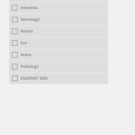
Intervista
Teknologji
Histori
Fun
Femra
Psikologji
ZGJEDHJET 2026