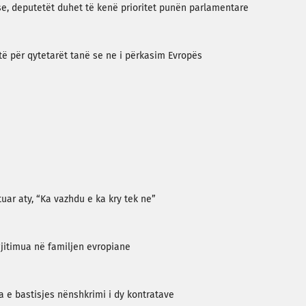
e, deputetët duhet të kenë prioritet punën parlamentare
ortë për qytetarët tanë se ne i përkasim Evropës
tuar aty, “Ka vazhdu e ka kry tek ne”
egjitimua në familjen evropiane
eja e bastisjes nënshkrimi i dy kontratave