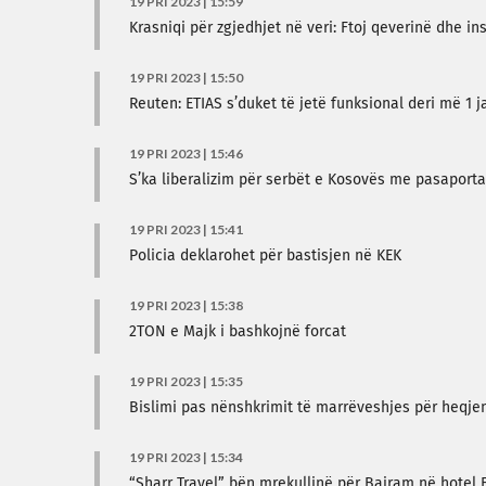
19 PRI 2023 | 15:59
Krasniqi për zgjedhjet në veri: Ftoj qeverinë dhe i
19 PRI 2023 | 15:50
Reuten: ETIAS s’duket të jetë funksional deri më 1 j
19 PRI 2023 | 15:46
S’ka liberalizim për serbët e Kosovës me pasaporta
19 PRI 2023 | 15:41
Policia deklarohet për bastisjen në KEK
19 PRI 2023 | 15:38
2TON e Majk i bashkojnë forcat
19 PRI 2023 | 15:35
Bislimi pas nënshkrimit të marrëveshjes për heqje
19 PRI 2023 | 15:34
“Sharr Travel” bën mrekullinë për Bajram në hotel