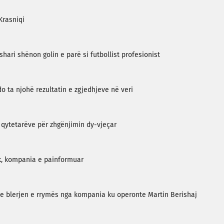
Krasniqi
shari shënon golin e parë si futbollist profesionist
 ta njohë rezultatin e zgjedhjeve në veri
je qytetarëve për zhgënjimin dy-vjeçar
ik, kompania e painformuar
 me blerjen e rrymës nga kompania ku operonte Martin Berishaj