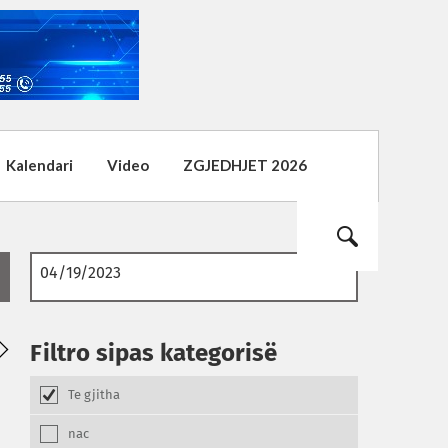
Kalendari
Video
ZGJEDHJET 2026
01
Filtro sipas kategorisë
08.2026
Te gjitha
nac