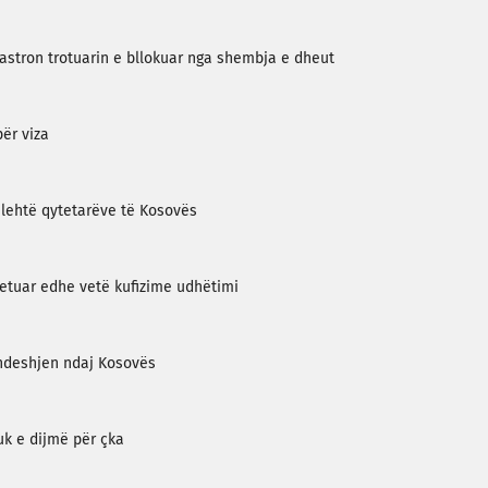
 pastron trotuarin e bllokuar nga shembja e dheut
ër viza
e lehtë qytetarëve të Kosovës
jetuar edhe vetë kufizime udhëtimi
ë ndeshjen ndaj Kosovës
uk e dijmë për çka