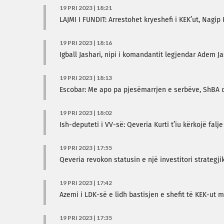
19 PRI 2023 | 18:21
LAJMI I FUNDIT: Arrestohet kryeshefi i KEK’ut, Nagip 
19 PRI 2023 | 18:16
Igball Jashari, nipi i komandantit legjendar Adem Ja
19 PRI 2023 | 18:13
Escobar: Me apo pa pjesëmarrjen e serbëve, ShBA do
19 PRI 2023 | 18:02
Ish-deputeti i VV-së: Qeveria Kurti t’iu kërkojë fal
19 PRI 2023 | 17:55
Qeveria revokon statusin e një investitori strategj
19 PRI 2023 | 17:42
Azemi i LDK-së e lidh bastisjen e shefit të KEK-ut
19 PRI 2023 | 17:35