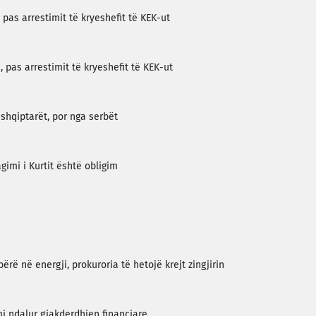
 pas arrestimit të kryeshefit të KEK-ut
 pas arrestimit të kryeshefit të KEK-ut
shqiptarët, por nga serbët
imi i Kurtit është obligim
rë në energji, prokuroria të hetojë krejt zingjirin
mi ndalur gjakderdhjen financiare