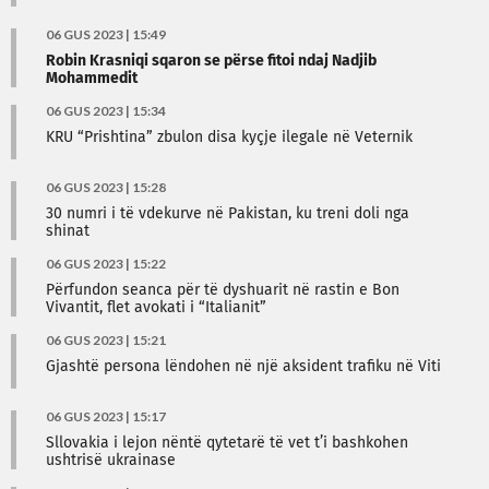
06 GUS 2023 | 15:49
Robin Krasniqi sqaron se përse fitoi ndaj Nadjib
Mohammedit
06 GUS 2023 | 15:34
KRU “Prishtina” zbulon disa kyçje ilegale në Veternik
06 GUS 2023 | 15:28
30 numri i të vdekurve në Pakistan, ku treni doli nga
shinat
06 GUS 2023 | 15:22
Përfundon seanca për të dyshuarit në rastin e Bon
Vivantit, flet avokati i “Italianit”
06 GUS 2023 | 15:21
Gjashtë persona lëndohen në një aksident trafiku në Viti
06 GUS 2023 | 15:17
Sllovakia i lejon nëntë qytetarë të vet t’i bashkohen
ushtrisë ukrainase