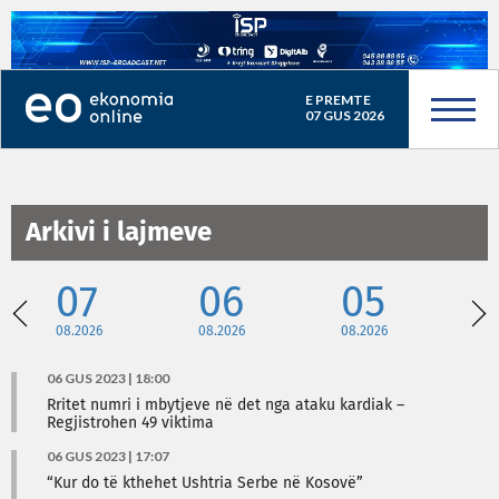
E PREMTE
07 GUS 2026
Arkivi i lajmeve
07
06
05
08.2026
08.2026
08.2026
08
06 GUS 2023 | 18:00
Rritet numri i mbytjeve në det nga ataku kardiak –
Regjistrohen 49 viktima
06 GUS 2023 | 17:07
“Kur do të kthehet Ushtria Serbe në Kosovë”