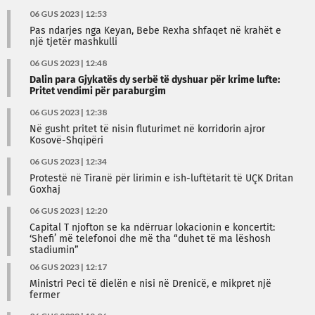
06 GUS 2023 | 12:53
Pas ndarjes nga Keyan, Bebe Rexha shfaqet në krahët e
një tjetër mashkulli
06 GUS 2023 | 12:48
Dalin para Gjykatës dy serbë të dyshuar për krime lufte:
Pritet vendimi për paraburgim
06 GUS 2023 | 12:38
Në gusht pritet të nisin fluturimet në korridorin ajror
Kosovë-Shqipëri
06 GUS 2023 | 12:34
Protestë në Tiranë për lirimin e ish-luftëtarit të UÇK Dritan
Goxhaj
06 GUS 2023 | 12:20
Capital T njofton se ka ndërruar lokacionin e koncertit:
‘Shefi’ më telefonoi dhe më tha “duhet të ma lëshosh
stadiumin”
06 GUS 2023 | 12:17
Ministri Peci të dielën e nisi në Drenicë, e mikpret një
fermer