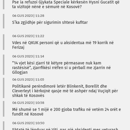
Pse ia refuzoi Gjykata Speciale kërkesën Hysni Gucatit që
ta vizitojë nënë e sëmurë në Kosovë?
06 GUS 2023 | 11:28
S’ka zgjidhje për sigurimin shtesë kufitar
06 GUS 2023 | 11:22
Vdes në QKUK personi që u aksidentua më 19 korrik në
Ferizaj
06 GUS 2023 | 11:14
”14 vjet kësi zjarri të këtyre përmasave nuk kam
rastësisë”, zjarrfikësi rrëfen si u përball me zjarrin në
Gllogjan
06 GUS 2023 | 11:05
Politikanë perëndimorë letër Blinkenit, Borellit dhe
Cleverleyt i kërkojnë qasje më të ashpër ndaj Vuçiqit për
shkak të Kosovës
06 GUS 2023 | 10:58
Më shumë se 1 mijë e 200 gjoba trafiku në vetëm 24 orët e
fundit në Kosovë
06 GUS 2023 | 10:50