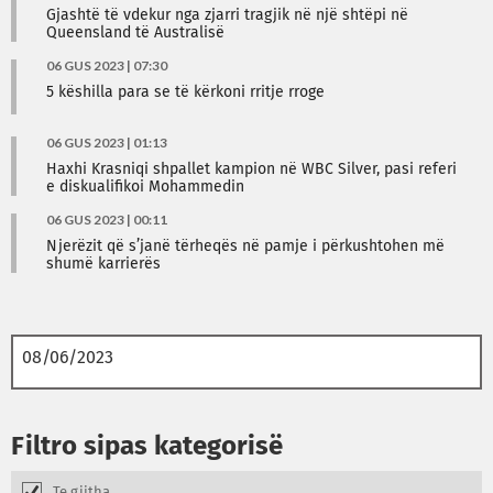
Gjashtë të vdekur nga zjarri tragjik në një shtëpi në
Queensland të Australisë
06 GUS 2023 | 07:30
5 këshilla para se të kërkoni rritje rroge
06 GUS 2023 | 01:13
Haxhi Krasniqi shpallet kampion në WBC Silver, pasi referi
e diskualifikoi Mohammedin
06 GUS 2023 | 00:11
Njerëzit që s’janë tërheqës në pamje i përkushtohen më
shumë karrierës
Filtro sipas kategorisë
Te gjitha