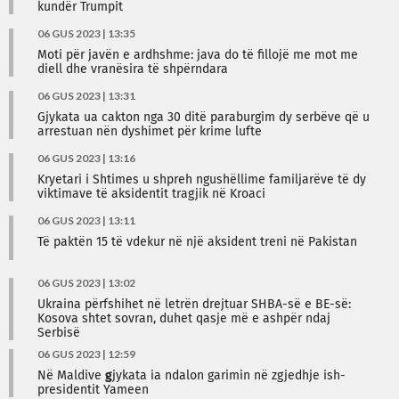
kundër Trumpit
06 GUS 2023 | 13:35
Moti për javën e ardhshme: java do të fillojë me mot me
diell dhe vranësira të shpërndara
06 GUS 2023 | 13:31
Gjykata ua cakton nga 30 ditë paraburgim dy serbëve që u
arrestuan nën dyshimet për krime lufte
06 GUS 2023 | 13:16
Kryetari i Shtimes u shpreh ngushëllime familjarëve të dy
viktimave të aksidentit tragjik në Kroaci
06 GUS 2023 | 13:11
Të paktën 15 të vdekur në një aksident treni në Pakistan
06 GUS 2023 | 13:02
Ukraina përfshihet në letrën drejtuar SHBA-së e BE-së:
Kosova shtet sovran, duhet qasje më e ashpër ndaj
Serbisë
06 GUS 2023 | 12:59
Në Maldive
g
jykata ia ndalon garimin në zgjedhje ish-
presidentit Yameen