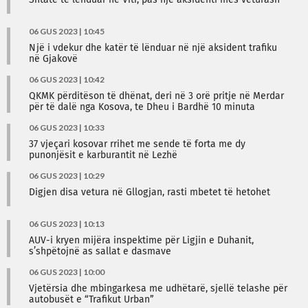
Shtatë të lënduar në Viti, pas një aksidenti mes veturash
06 GUS 2023 | 10:45
Një i vdekur dhe katër të lënduar në një aksident trafiku
në Gjakovë
06 GUS 2023 | 10:42
QKMK përditëson të dhënat, deri në 3 orë pritje në Merdar
për të dalë nga Kosova, te Dheu i Bardhë 10 minuta
06 GUS 2023 | 10:33
37 vjeçari kosovar rrihet me sende të forta me dy
punonjësit e karburantit në Lezhë
06 GUS 2023 | 10:29
Digjen disa vetura në Gllogjan, rasti mbetet të hetohet
06 GUS 2023 | 10:13
AUV-i kryen mijëra inspektime për Ligjin e Duhanit,
s’shpëtojnë as sallat e dasmave
06 GUS 2023 | 10:00
Vjetërsia dhe mbingarkesa me udhëtarë, sjellë telashe për
autobusët e “Trafikut Urban”