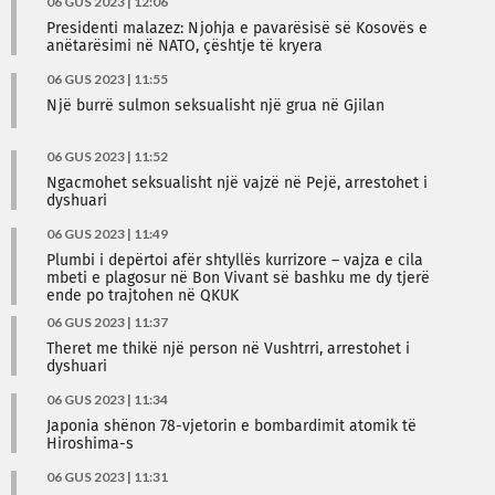
06 GUS 2023 | 12:06
Presidenti malazez: Njohja e pavarësisë së Kosovës e
anëtarësimi në NATO, çështje të kryera
06 GUS 2023 | 11:55
Një burrë sulmon seksualisht një grua në Gjilan
06 GUS 2023 | 11:52
Ngacmohet seksualisht një vajzë në Pejë, arrestohet i
dyshuari
06 GUS 2023 | 11:49
Plumbi i depërtoi afër shtyllës kurrizore – vajza e cila
mbeti e plagosur në Bon Vivant së bashku me dy tjerë
ende po trajtohen në QKUK
06 GUS 2023 | 11:37
Theret me thikë një person në Vushtrri, arrestohet i
dyshuari
06 GUS 2023 | 11:34
Japonia shënon 78-vjetorin e bombardimit atomik të
Hiroshima-s
06 GUS 2023 | 11:31