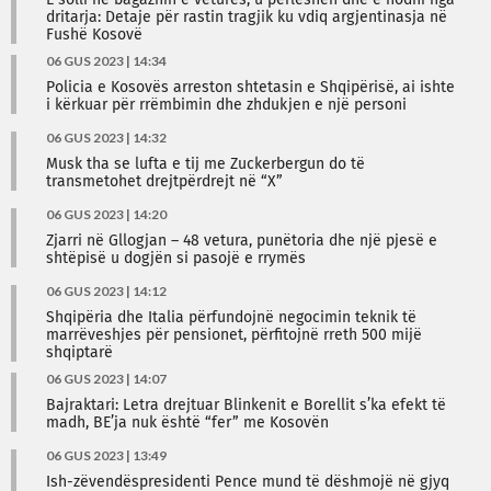
E solli në bagazhin e veturës, u përleshën dhe e hodhi nga
dritarja: Detaje për rastin tragjik ku vdiq argjentinasja në
Fushë Kosovë
06 GUS 2023 | 14:34
Policia e Kosovës arreston shtetasin e Shqipërisë, ai ishte
i kërkuar për rrëmbimin dhe zhdukjen e një personi
06 GUS 2023 | 14:32
Musk tha se lufta e tij me Zuckerbergun do të
transmetohet drejtpërdrejt në “X”
06 GUS 2023 | 14:20
Zjarri në Gllogjan – 48 vetura, punëtoria dhe një pjesë e
shtëpisë u dogjën si pasojë e rrymës
06 GUS 2023 | 14:12
Shqipëria dhe Italia përfundojnë negocimin teknik të
marrëveshjes për pensionet, përfitojnë rreth 500 mijë
shqiptarë
06 GUS 2023 | 14:07
Bajraktari: Letra drejtuar Blinkenit e Borellit s’ka efekt të
madh, BE’ja nuk është “fer” me Kosovën
06 GUS 2023 | 13:49
Ish-zëvendëspresidenti Pence mund të dëshmojë në gjyq