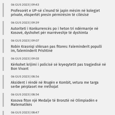
06 GUS 2023 | 09:43
Profesorët e UP-së s’mund të japin mësim në kolegjet
private, ekspertët presin përmirësim të cilësisë
06 GUS 2023 | 09:39
Autoriteti i Konkurrencës po i heton tri ndërmarrje në
Kosovë, dyshohet për marrëveshje të dyshimta
06 GUS 2023 | 09:07
Robin Krasniqi shkruan pas fitores: Faleminderit populli
im, faleminderit Prishtinë
06 GUS 2023 | 09:03
Kërkohet krijimi i policisë së kryeqytetit pas tragjedisë në
Bon Vivant
06 GUS 2023 | 08:56
Aksident i rëndë në Rrugën e Kombit, vetura me targa
serbe përplaset me rrethojat
06 GUS 2023 | 08:54
Kosova fiton një Medalje të Bronztë në Olimpiadën e
Matematikës
06 GUS 2023 | 08:47