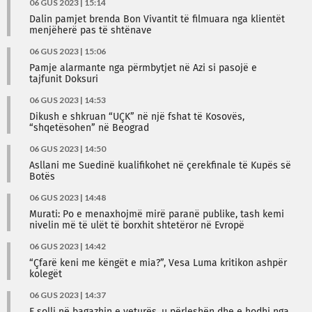
06 GUS 2023 | 15:14
Dalin pamjet brenda Bon Vivantit të filmuara nga klientët
menjëherë pas të shtënave
06 GUS 2023 | 15:06
Pamje alarmante nga përmbytjet në Azi si pasojë e
tajfunit Doksuri
06 GUS 2023 | 14:53
Dikush e shkruan “UÇK” në një fshat të Kosovës,
“shqetësohen” në Beograd
06 GUS 2023 | 14:50
Asllani me Suedinë kualifikohet në çerekfinale të Kupës së
Botës
06 GUS 2023 | 14:48
Murati: Po e menaxhojmë mirë paranë publike, tash kemi
nivelin më të ulët të borxhit shtetëror në Evropë
06 GUS 2023 | 14:42
“Çfarë keni me këngët e mia?”, Vesa Luma kritikon ashpër
kolegët
06 GUS 2023 | 14:37