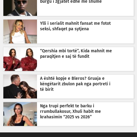
burgu i zgjatet edhe më shumë
Ylli i serialit mahnit fansat me fotot
seksi, shfaqet pa sytjena
“Qershia mbi tortë”, Kida mahnit me
paraqitjen e saj të fundit
A është kopje e Bleros? Gruaja e
këngëtarit zbulon pak nga portreti i
të birit
Nga trupi perfekt te barku i
rrumbullakosur, Xhuli habit me
krahasimin “2025 vs 2026”