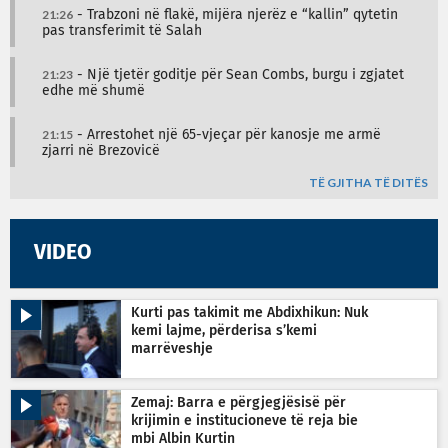
21:26
- Trabzoni në flakë, mijëra njerëz e “kallin” qytetin
pas transferimit të Salah
21:23
- Një tjetër goditje për Sean Combs, burgu i zgjatet
edhe më shumë
21:15
- Arrestohet një 65-vjeçar për kanosje me armë
zjarri në Brezovicë
TË GJITHA TË DITËS
VIDEO
Kurti pas takimit me Abdixhikun: Nuk
kemi lajme, përderisa s’kemi
marrëveshje
Zemaj: Barra e përgjegjësisë për
krijimin e institucioneve të reja bie
mbi Albin Kurtin