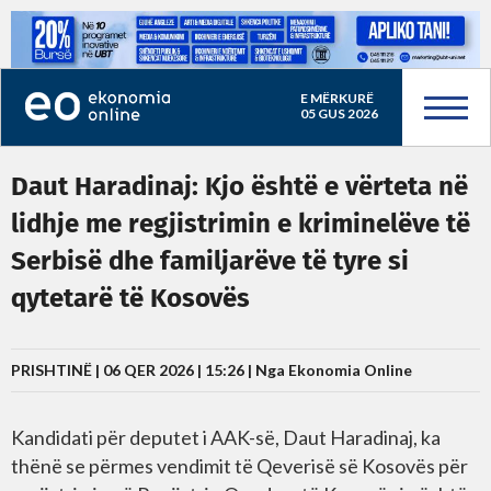
E MËRKURË
05 GUS 2026
Daut Haradinaj: Kjo është e vërteta në
lidhje me regjistrimin e kriminelëve të
Serbisë dhe familjarëve të tyre si
qytetarë të Kosovës
PRISHTINË | 06 QER 2026 | 15:26 |
Nga Ekonomia Online
Kandidati për deputet i AAK-së, Daut Haradinaj, ka
thënë se përmes vendimit të Qeverisë së Kosovës për