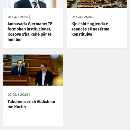
05 GUS 2026 |
05 GUS 2026 |
Ambasada Gjermane: Të
Kjo është agjenda e
formohen institucionet,
seancës së nesërme
Kosova s’ka kohë për të
konstituive
humbur
05 GUS 2026 |
Takohen sërish Abdixhiku
me Kurtin