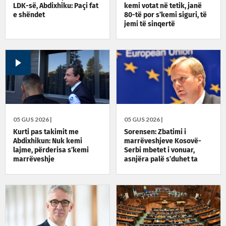
LDK-së, Abdixhiku: Paçi fat
kemi votat në tetik, janë
e shëndet
80-të por s’kemi siguri, të
jemi të sinqertë
05 GUS 2026 |
05 GUS 2026 |
Kurti pas takimit me
Sorensen: Zbatimi i
Abdixhikun: Nuk kemi
marrëveshjeve Kosovë-
lajme, përderisa s’kemi
Serbi mbetet i vonuar,
marrëveshje
asnjëra palë s’duhet ta
presë tjetrën