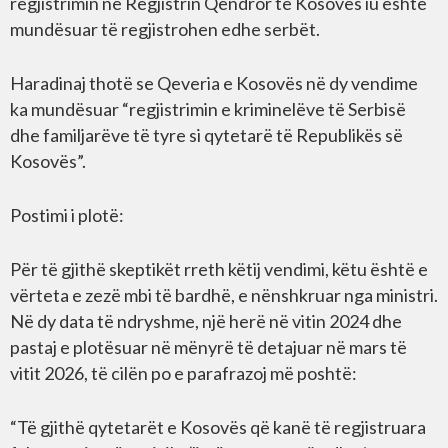
regjistrimin në Regjistrin Qendror të Kosovës iu është
mundësuar të regjistrohen edhe serbët.
Haradinaj thotë se Qeveria e Kosovës në dy vendime
ka mundësuar “regjistrimin e kriminelëve të Serbisë
dhe familjarëve të tyre si qytetarë të Republikës së
Kosovës”.
Postimi i plotë:
Për të gjithë skeptikët rreth këtij vendimi, këtu është e
vërteta e zezë mbi të bardhë, e nënshkruar nga ministri.
Në dy data të ndryshme, një herë në vitin 2024 dhe
pastaj e plotësuar në mënyrë të detajuar në mars të
vitit 2026, të cilën po e parafrazoj më poshtë:
“Të gjithë qytetarët e Kosovës që kanë të regjistruara