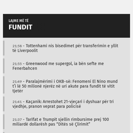
LAJME MË TË
FUNDIT
21:58
- Tottenhami nis bisedimet për transferimin e yllit
të Liverpoolit
21:55
- Greenwood me supergol, ia bën sefte me
Fenerbahcen
21:49
- Paralajmërimi i OKB-së: Fenomeni El Nino mund
t’i lë 50 milionë njerëz në uri akute para fundit të vitit
tjetër
21:41
- Kaçanik: Arrestohet 21-vjeçari i dyshuar për tri
vjedhje, pranon veprat para policisë
21:37
- Tarifat e Trumpit sjellin rimbursime prej 100
miliardë dollarësh pas “Ditës së Çlirimit”