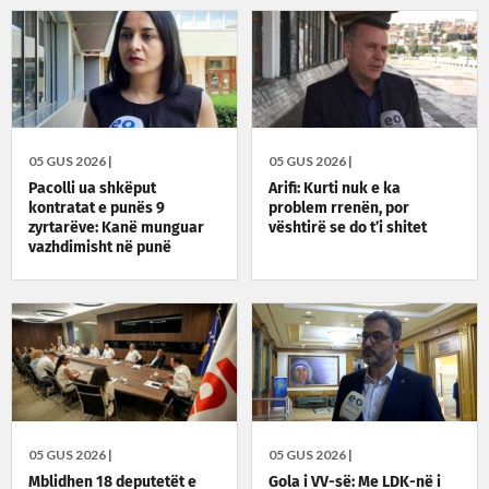
05 GUS 2026 |
05 GUS 2026 |
Pacolli ua shkëput
Arifi: Kurti nuk e ka
kontratat e punës 9
problem rrenën, por
zyrtarëve: Kanë munguar
vështirë se do t’i shitet
vazhdimisht në punë
05 GUS 2026 |
05 GUS 2026 |
Mblidhen 18 deputetët e
Gola i VV-së: Me LDK-në i