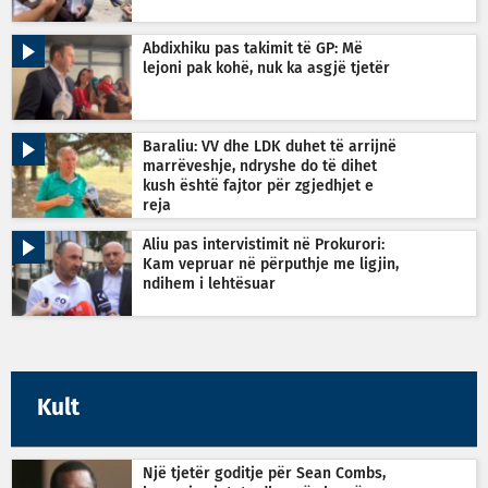
Abdixhiku pas takimit të GP: Më
lejoni pak kohë, nuk ka asgjë tjetër
Baraliu: VV dhe LDK duhet të arrijnë
marrëveshje, ndryshe do të dihet
kush është fajtor për zgjedhjet e
reja
Aliu pas intervistimit në Prokurori:
Kam vepruar në përputhje me ligjin,
ndihem i lehtësuar
Kult
Një tjetër goditje për Sean Combs,