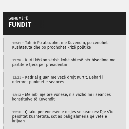
LAJME MË TË
FUNDIT
12:31
- Tahiri: Po abuzohet me Kuvendin, po cenohet
Kushtetuta dhe po prodhohet krizë politike
12:28
- Kurti kërkon sërish kohë shtesë për bisedime me
partitë e tjera për presidentin
12:21
- Kadriaj gjuan me vezë drejt Kurtit, Dehari i
ndërpret punimet e seancës
12:13
- Me mbi një orë vonesë, nis vazhdimi i seancës
konstituive të Kuvendit
12:10
- Çitaku për vonesën e nisjes së seancës: Dje s’iu
përshtat Kushtetuta, sot as paligjshmëria që vetë e
krijuan