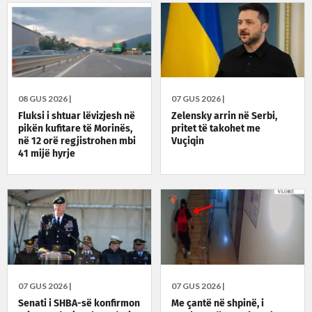
08 GUS 2026 |
07 GUS 2026 |
Fluksi i shtuar lëvizjesh në
Zelensky arrin në Serbi,
pikën kufitare të Morinës,
pritet të takohet me
në 12 orë regjistrohen mbi
Vuçiqin
41 mijë hyrje
07 GUS 2026 |
07 GUS 2026 |
Senati i SHBA-së konfirmon
Me çantë në shpinë, i