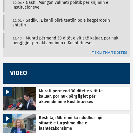
12:06
- Gashi: Mungon vullneti politik për krijimin e
institucioneve
12:01
- Sadiku: E kanë bërë teatër, po e keqpërdorin
shtetin
11:43
- Murati përmend 30 ditët e vitit të kaluar, por nuk
përgjigjet për aktvendimin e Kushtetueses
TË GJITHA TË DITËS
VIDEO
Murati përmend 30 ditët e vitit të
kaluar, por nuk përgjigjet për
aktvendimin e Kushtetueses
Reshitaj: Mbrëmë ka ndodhur një
situatë e turpshme dhe e
jashtëzakonshme