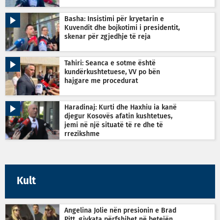
Basha: Insistimi për kryetarin e
Kuvendit dhe bojkotimi i presidentit,
skenar për zgjedhje të reja
Tahiri: Seanca e sotme është
kundërkushtetuese, VV po bën
hajgare me procedurat
Haradinaj: Kurti dhe Haxhiu ia kanë
djegur Kosovës afatin kushtetues,
jemi në një situatë të re dhe të
rrezikshme
Kult
Angelina Jolie nën presionin e Brad
Pitt, gjykata përfshihet në betejën