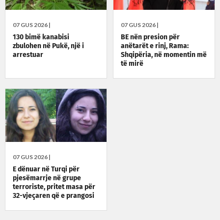
07 GUS 2026 |
07 GUS 2026 |
130 bimë kanabisi
BE nën presion për
zbulohen në Pukë, një i
anëtarët e rinj, Rama:
arrestuar
Shqipëria, në momentin më
të mirë
07 GUS 2026 |
E dënuar në Turqi për
pjesëmarrje në grupe
terroriste, pritet masa për
32-vjeçaren që e prangosi
Shqipëria