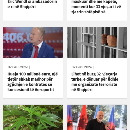
Eric Wendt si ambasadorin
maskuar dhe me kapele,
e ri në Shqipëri
momenti kur 33 vjeçari i vë
zjarrin shtëpisë së
konkurrentit në biznes
07 GUS 2026 |
07 GUS 2026 |
Huaja 100 milionë euro, një
Lihet në burg 32-vjeçarja
tjetër shkak madhor për
turke, e dënuar për lidhje
zgjidhjen e kontratës së
me organizatë terroriste
koncesionit të Aeroportit
në Shqipëri
të Vlorës