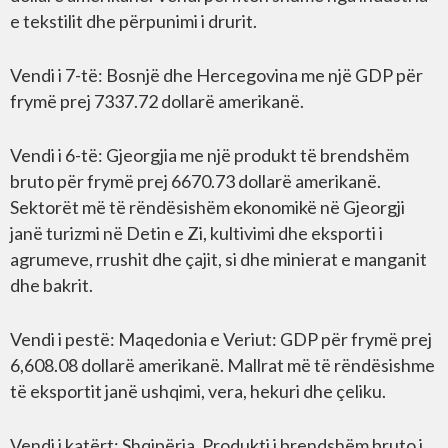
e tekstilit dhe përpunimi i drurit.
Vendi i 7-të: Bosnjë dhe Hercegovina me një GDP për
frymë prej 7337.72 dollarë amerikanë.
Vendi i 6-të: Gjeorgjia me një produkt të brendshëm
bruto për frymë prej 6670.73 dollarë amerikanë.
Sektorët më të rëndësishëm ekonomikë në Gjeorgji
janë turizmi në Detin e Zi, kultivimi dhe eksporti i
agrumeve, rrushit dhe çajit, si dhe minierat e manganit
dhe bakrit.
Vendi i pestë: Maqedonia e Veriut: GDP për frymë prej
6,608.08 dollarë amerikanë. Mallrat më të rëndësishme
të eksportit janë ushqimi, vera, hekuri dhe çeliku.
Vendi i katërt: Shqipëria. Produkti i brendshëm bruto i