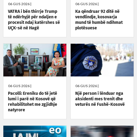
06 GUS 2026 |
06 GUS 2026 |
VATRA i bën thirrje Trump
Ka qëndruar 92 ditë në
të ndërhyjë për ndaljen e
vendlindje, kosovarja
procesit ndaj katërshes së
mund të humbë ndihmat
UÇK-së në Hagë
plotësuese
06 GUS 2026 |
06 GUS 2026 |
Pacolli: Ereniku do të jetë
Një person i lënduar nga
lumi i parë në Kosovë që
aksidenti mes trenit dhe
rehabilitohet me zgjidhje
veturës në Fushë-Kosovë
natyrore