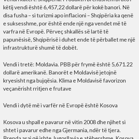
këtij vendi është 6,457,22 dollarë për kokë banori. Në
disa fusha – si turizmi apo inflacioni – Shqipëria ka qenë
e suksesshme, por është ende një nga vendet më të
varfra në Evropë. Përveç shkallës së lartë të
papunësisë, Shqipërisë i duhet ende të përballet me një
infrastrukturë shumë të dobët.
Vendi i tretë: Moldavia. PBB për frymë është 5,671.22
dollarë amerikanë. Banorët e Moldavisë jetojnë
kryesisht nga bujqësia. Klima e Moldavisë favorizon
veçanërisht rritjen e frutave
Vendi i dytë më i varfër në Evropë është Kosova
Kosova u shpall e pavarur në vitin 2008 dhe njihet si
shtet i pavarur edhe nga Gjermania, ndër të tjera.
Brenda asaj që ishte Jugosllavia e atëhershme, Kosova