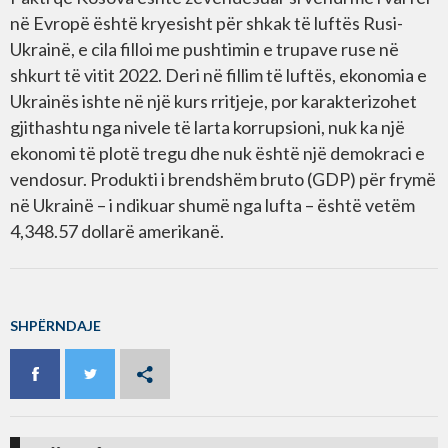
në Evropë është kryesisht për shkak të luftës Rusi-
Ukrainë, e cila filloi me pushtimin e trupave ruse në
shkurt të vitit 2022. Deri në fillim të luftës, ekonomia e
Ukrainës ishte në një kurs rritjeje, por karakterizohet
gjithashtu nga nivele të larta korrupsioni, nuk ka një
ekonomi të plotë tregu dhe nuk është një demokraci e
vendosur. Produkti i brendshëm bruto (GDP) për frymë
në Ukrainë – i ndikuar shumë nga lufta – është vetëm
4,348.57 dollarë amerikanë.
SHPËRNDAJE