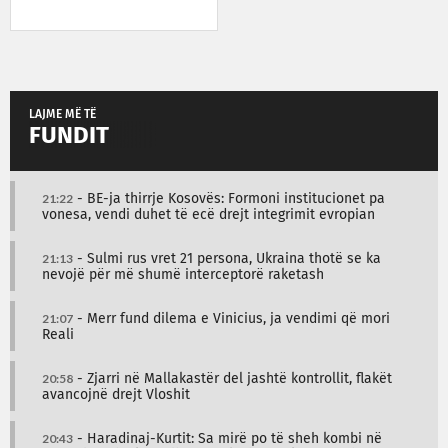
LAJME MË TË
FUNDIT
21:22
- BE-ja thirrje Kosovës: Formoni institucionet pa
vonesa, vendi duhet të ecë drejt integrimit evropian
21:13
- Sulmi rus vret 21 persona, Ukraina thotë se ka
nevojë për më shumë interceptorë raketash
21:07
- Merr fund dilema e Vinicius, ja vendimi që mori
Reali
20:58
- Zjarri në Mallakastër del jashtë kontrollit, flakët
avancojnë drejt Vloshit
20:43
- Haradinaj-Kurtit: Sa mirë po të sheh kombi në