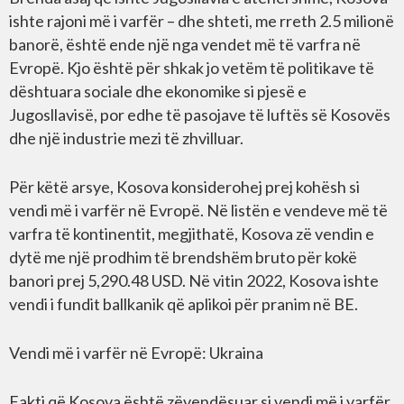
ishte rajoni më i varfër – dhe shteti, me rreth 2.5 milionë
banorë, është ende një nga vendet më të varfra në
Evropë. Kjo është për shkak jo vetëm të politikave të
dështuara sociale dhe ekonomike si pjesë e
Jugosllavisë, por edhe të pasojave të luftës së Kosovës
dhe një industrie mezi të zhvilluar.
Për këtë arsye, Kosova konsiderohej prej kohësh si
vendi më i varfër në Evropë. Në listën e vendeve më të
varfra të kontinentit, megjithatë, Kosova zë vendin e
dytë me një prodhim të brendshëm bruto për kokë
banori prej 5,290.48 USD. Në vitin 2022, Kosova ishte
vendi i fundit ballkanik që aplikoi për pranim në BE.
Vendi më i varfër në Evropë: Ukraina
Fakti që Kosova është zëvendësuar si vendi më i varfër