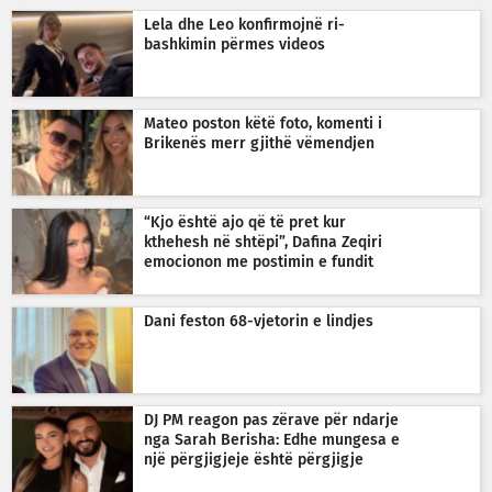
Lela dhe Leo konfirmojnë ri-
bashkimin përmes videos
Mateo poston këtë foto, komenti i
Brikenës merr gjithë vëmendjen
“Kjo është ajo që të pret kur
kthehesh në shtëpi”, Dafina Zeqiri
emocionon me postimin e fundit
Dani feston 68-vjetorin e lindjes
DJ PM reagon pas zërave për ndarje
nga Sarah Berisha: Edhe mungesa e
një përgjigjeje është përgjigje