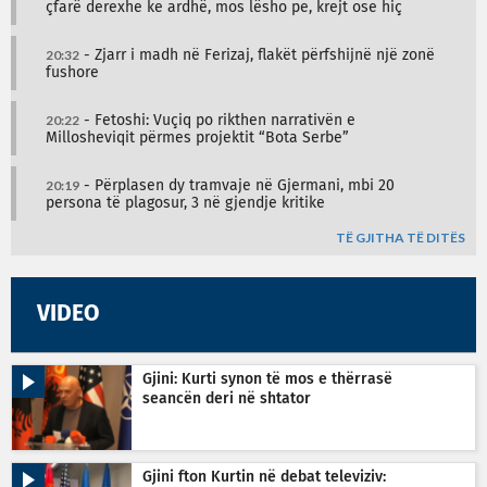
çfarë derexhe ke ardhë, mos lësho pe, krejt ose hiç
20:32
- Zjarr i madh në Ferizaj, flakët përfshijnë një zonë
fushore
20:22
- Fetoshi: Vuçiq po rikthen narrativën e
Millosheviqit përmes projektit “Bota Serbe”
20:19
- Përplasen dy tramvaje në Gjermani, mbi 20
persona të plagosur, 3 në gjendje kritike
TË GJITHA TË DITËS
VIDEO
Gjini: Kurti synon të mos e thërrasë
seancën deri në shtator
Gjini fton Kurtin në debat televiziv: