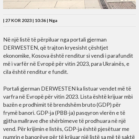
| 27 KOR 2023 | 10:36 |
Nga
Në një listë të përpiluar nga portali gjerman
DERWESTEN, që trajton kryesisht çështjet
ekonomike, Kosova është renditur si vendi i parafundit
më i varfër në Evropë për vitin 2023, para Ukrainës, e
cila është renditur e fundit.
Portali gjerman DERWESTEN ka listuar vendet më të
varfra në Evropë për vitin 2023. Lista është krijuar mbi
bazën e prodhimit të brendshëm bruto (GDP) për
frymë banori. GDP-ja (PBB-ja) pasqyron vlerën e të
gjitha mallrave dhe shërbimeve të prodhuara në një
vend. Për krijimin e listës, GDP-ja është pjesëtuar me
numrin e banorëve për të krijuar një listë sa më të saktë