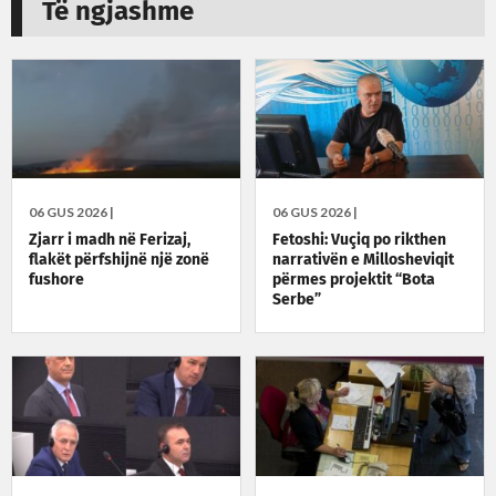
Të ngjashme
06 GUS 2026 |
06 GUS 2026 |
Zjarr i madh në Ferizaj,
Fetoshi: Vuçiq po rikthen
flakët përfshijnë një zonë
narrativën e Millosheviqit
fushore
përmes projektit “Bota
Serbe”