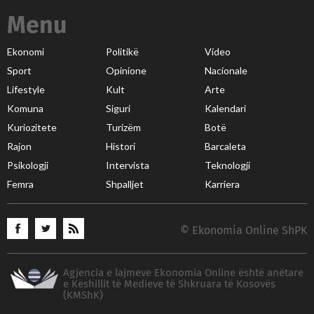
Menu
Ekonomi
Politikë
Video
Sport
Opinione
Nacionale
Lifestyle
Kult
Arte
Komuna
Siguri
Kalendari
Kuriozitete
Turizëm
Botë
Rajon
Histori
Barcaleta
Psikologji
Intervista
Teknologji
Femra
Shpalljet
Karriera
© Ekonomia Online ShPK
Agjencia e lajmeve Ekonomia Online është anëtare
e Këshillit të Medieve të Shkruara të Kosovës
(KMShK)