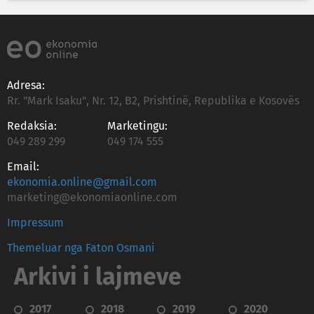
Adresa:
Rr. "Mark Isaku", Nr. 12, B2, Prishtinë, Republika e Kosovës
Redaksia:
Marketingu:
049 289 299
049 174 555
Email:
ekonomia.online@gmail.com
marketing@ekonomiaonline.com
Impressum
Themeluar nga Faton Osmani
Arkivi i lajmeve
2017
2018
2019
2020