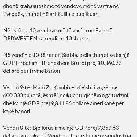
dhe të krahasueshme të vendeve më të varfra në
Evropës, thuhet në artikullin e publikuar.
Në listën e 10 vendeve më të varfra në Evropë
DERWESTEN ka renditur 10 shtete:
Në vendin e 10-të rendit Serbia, e cila thuhet se ka një
GDP (Prodhimi i Brendshëm Bruto) prej 10,360.72
dollarë për frymë banori.
Vendi i 9-të: Mali i Zi. Kombi relativisht i vogël me
600,000 banorë, është i ndikuar fuqishëm nga turizmi
dhe ka një GDP prej 9,811.86 dollarë amerikanë për
kokë banori
Vendi i 8-të: Bjellorusia me një GDP prej 7,859,63
dollarë amerikanë. Vendi përfiton shumë nga industria