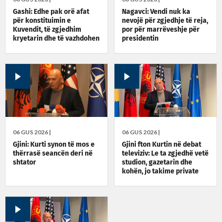
Gashi: Edhe pak orë afat
Nagavci: Vendi nuk ka
për konstituimin e
nevojë për zgjedhje të reja,
Kuvendit, të zgjedhim
por për marrëveshje për
kryetarin dhe të vazhdohen
presidentin
bisedimet për qeverinë e
presidentin
06 GUS 2026 |
06 GUS 2026 |
Gjini: Kurti synon të mos e
Gjini fton Kurtin në debat
thërrasë seancën deri në
televiziv: Le ta zgjedhë vetë
shtator
studion, gazetarin dhe
kohën, jo takime private