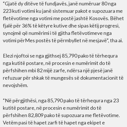
“Gjatë dy ditëve të fundjavës, janë numëruar 80 nga
223 kuti votimi ku janë sistemuar pakot e supozuara me
fletëvotime nga votimi me postë jashtë Kosovës. Bëhet
fjalë për 36% të këtyre kutive dhe sipas këtij progresi,
synojmë që numërimi i të gjitha fletëvotimeve nga
votimi përMes postës të përmbyllet në mesjavë”, tha ai.
Elezi njoftoi se nga gjithsej 85,790 pako të tërhequra
nga kutitë postare, në procesin e numërimit do të
përfshihen mbi 82 mijë zarfe, ndërsa një pjesë janë
refuzuar për shkak të mungesës së dokumentacionit të
nevojshëm.
“Në përgjithësi, nga 85,790 pako të tërhequra nga 23
kutitë postare, në procesin e numërimit do të
përfshihen 82,809 pako të supozuara me fletëvotime.
Vetëm pasi të hapet zarfi të hapet nga ekipet e