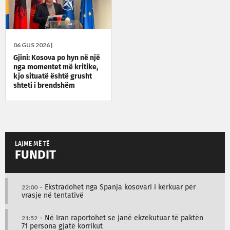
06 GUS 2026 |
Gjini: Kosova po hyn në një
nga momentet më kritike,
kjo situatë është grusht
shteti i brendshëm
LAJME MË TË
FUNDIT
22:00
- Ekstradohet nga Spanja kosovari i kërkuar për
vrasje në tentativë
21:52
- Në Iran raportohet se janë ekzekutuar të paktën
71 persona gjatë korrikut