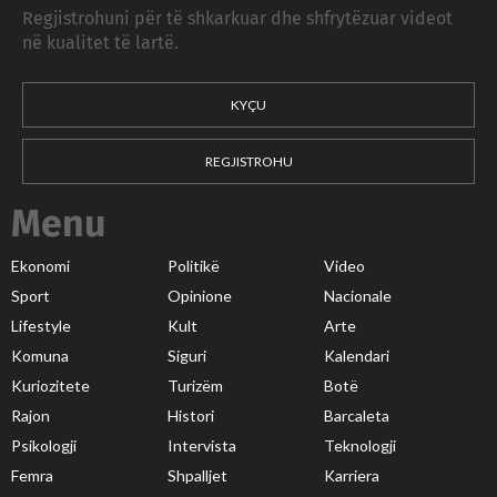
Regjistrohuni për të shkarkuar dhe shfrytëzuar videot
në kualitet të lartë.
KYÇU
REGJISTROHU
Menu
Ekonomi
Politikë
Video
Sport
Opinione
Nacionale
Lifestyle
Kult
Arte
Komuna
Siguri
Kalendari
Kuriozitete
Turizëm
Botë
Rajon
Histori
Barcaleta
Psikologji
Intervista
Teknologji
Femra
Shpalljet
Karriera