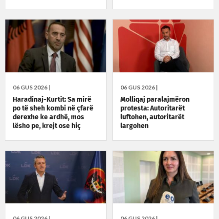
06 GUS 2026 |
06 GUS 2026 |
Haradinaj-Kurtit: Sa mirë
Molliqaj paralajmëron
po të sheh kombi në çfarë
protesta: Autoritarët
derexhe ke ardhë, mos
luftohen, autoritarët
lësho pe, krejt ose hiç
largohen
06 GUS 2026 |
06 GUS 2026 |