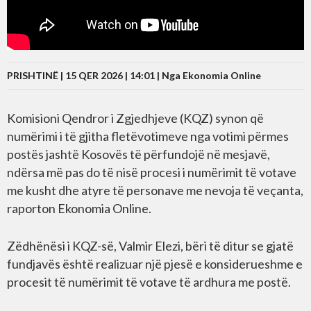
PRISHTINË | 15 QER 2026 | 14:01 |
Nga Ekonomia Online
Komisioni Qendror i Zgjedhjeve (KQZ) synon që
numërimi i të gjitha fletëvotimeve nga votimi përmes
postës jashtë Kosovës të përfundojë në mesjavë,
ndërsa më pas do të nisë procesi i numërimit të votave
me kusht dhe atyre të personave me nevoja të veçanta,
raporton Ekonomia Online.
Zëdhënësi i KQZ-së, Valmir Elezi, bëri të ditur se gjatë
fundjavës është realizuar një pjesë e konsiderueshme e
procesit të numërimit të votave të ardhura me postë.