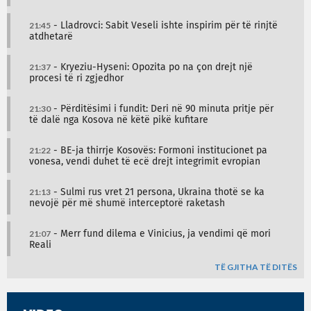
21:45
- Lladrovci: Sabit Veseli ishte inspirim për të rinjtë
atdhetarë
21:37
- Kryeziu-Hyseni: Opozita po na çon drejt një
procesi të ri zgjedhor
21:30
- Përditësimi i fundit: Deri në 90 minuta pritje për
të dalë nga Kosova në këtë pikë kufitare
21:22
- BE-ja thirrje Kosovës: Formoni institucionet pa
vonesa, vendi duhet të ecë drejt integrimit evropian
21:13
- Sulmi rus vret 21 persona, Ukraina thotë se ka
nevojë për më shumë interceptorë raketash
21:07
- Merr fund dilema e Vinicius, ja vendimi që mori
Reali
TË GJITHA TË DITËS