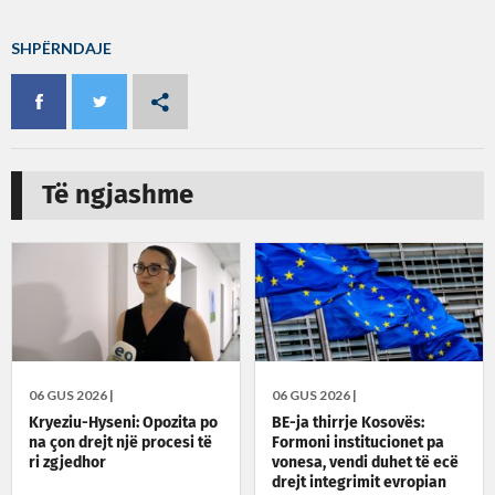
SHPËRNDAJE
Të ngjashme
06 GUS 2026 |
06 GUS 2026 |
Kryeziu-Hyseni: Opozita po
BE-ja thirrje Kosovës:
na çon drejt një procesi të
Formoni institucionet pa
ri zgjedhor
vonesa, vendi duhet të ecë
drejt integrimit evropian