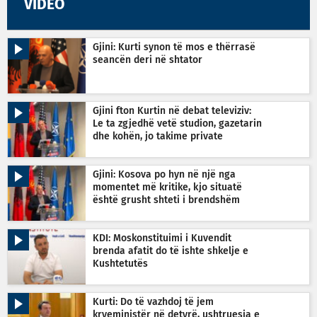
VIDEO
Gjini: Kurti synon të mos e thërrasë
seancën deri në shtator
Gjini fton Kurtin në debat televiziv:
Le ta zgjedhë vetë studion, gazetarin
dhe kohën, jo takime private
Gjini: Kosova po hyn në një nga
momentet më kritike, kjo situatë
është grusht shteti i brendshëm
KDI: Moskonstituimi i Kuvendit
brenda afatit do të ishte shkelje e
Kushtetutës
Kurti: Do të vazhdoj të jem
kryeministër në detyrë, ushtruesja e