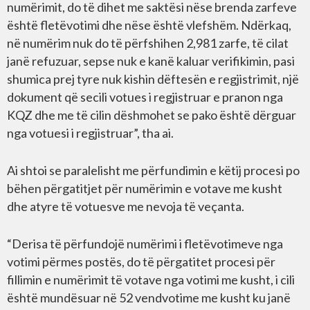
numërimit, do të dihet me saktësi nëse brenda zarfeve
është fletëvotimi dhe nëse është vlefshëm. Ndërkaq,
në numërim nuk do të përfshihen 2,981 zarfe, të cilat
janë refuzuar, sepse nuk e kanë kaluar verifikimin, pasi
shumica prej tyre nuk kishin dëftesën e regjistrimit, një
dokument që secili votues i regjistruar e pranon nga
KQZ dhe me të cilin dëshmohet se pako është dërguar
nga votuesi i regjistruar”, tha ai.
Ai shtoi se paralelisht me përfundimin e këtij procesi po
bëhen përgatitjet për numërimin e votave me kusht
dhe atyre të votuesve me nevoja të veçanta.
“Derisa të përfundojë numërimi i fletëvotimeve nga
votimi përmes postës, do të përgatitet procesi për
fillimin e numërimit të votave nga votimi me kusht, i cili
është mundësuar në 52 vendvotime me kusht ku janë