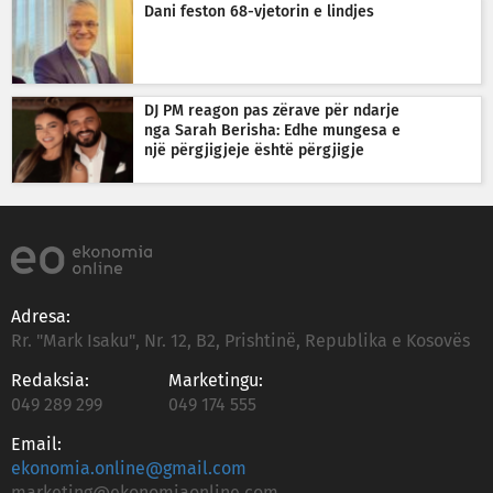
Dani feston 68-vjetorin e lindjes
DJ PM reagon pas zërave për ndarje
nga Sarah Berisha: Edhe mungesa e
një përgjigjeje është përgjigje
Adresa:
Rr. "Mark Isaku", Nr. 12, B2, Prishtinë, Republika e Kosovës
Redaksia:
Marketingu:
049 289 299
049 174 555
Email:
ekonomia.online@gmail.com
marketing@ekonomiaonline.com