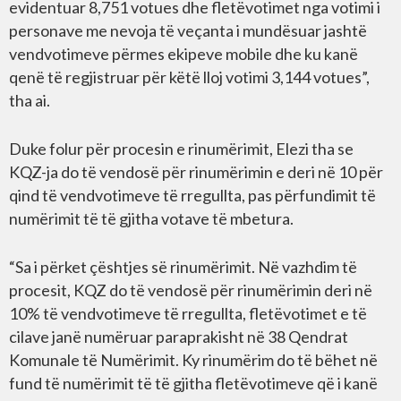
evidentuar 8,751 votues dhe fletëvotimet nga votimi i
personave me nevoja të veçanta i mundësuar jashtë
vendvotimeve përmes ekipeve mobile dhe ku kanë
qenë të regjistruar për këtë lloj votimi 3,144 votues”,
tha ai.
Duke folur për procesin e rinumërimit, Elezi tha se
KQZ-ja do të vendosë për rinumërimin e deri në 10 për
qind të vendvotimeve të rregullta, pas përfundimit të
numërimit të të gjitha votave të mbetura.
“Sa i përket çështjes së rinumërimit. Në vazhdim të
procesit, KQZ do të vendosë për rinumërimin deri në
10% të vendvotimeve të rregullta, fletëvotimet e të
cilave janë numëruar paraprakisht në 38 Qendrat
Komunale të Numërimit. Ky rinumërim do të bëhet në
fund të numërimit të të gjitha fletëvotimeve që i kanë