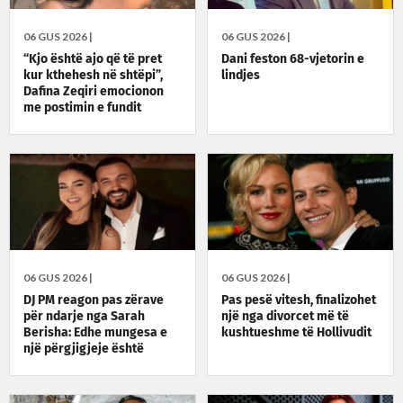
06 GUS 2026 |
06 GUS 2026 |
“Kjo është ajo që të pret
Dani feston 68-vjetorin e
kur kthehesh në shtëpi”,
lindjes
Dafina Zeqiri emocionon
me postimin e fundit
06 GUS 2026 |
06 GUS 2026 |
DJ PM reagon pas zërave
Pas pesë vitesh, finalizohet
për ndarje nga Sarah
një nga divorcet më të
Berisha: Edhe mungesa e
kushtueshme të Hollivudit
një përgjigjeje është
përgjigje