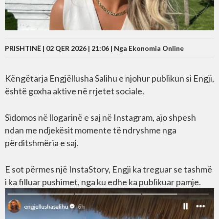
PRISHTINË | 02 QER 2026 | 21:06 |
Nga Ekonomia Online
Këngëtarja Engjëllusha Salihu e njohur publikun si Engji,
është goxha aktive në rrjetet sociale.
Sidomos në llogarinë e saj në Instagram, ajo shpesh
ndan me ndjekësit momente të ndryshme nga
përditshmëria e saj.
E sot përmes një InstaStory, Engji ka treguar se tashmë
i ka filluar pushimet, nga ku edhe ka publikuar pamje.