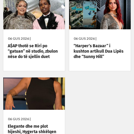
06 GUS 2026 |
06 GUS 2026 |
A$AP thotë se Riri po
“Harper’s Bazaar” i
“gatuan” në studio, zbulon
kushton artikull Dua Lipës
nëse do të sjellin duet
dhe “Sunny Hill”
06 GUS 2026 |
Elegante dhe me plot
hijeshi, Hygerta shkëlqen