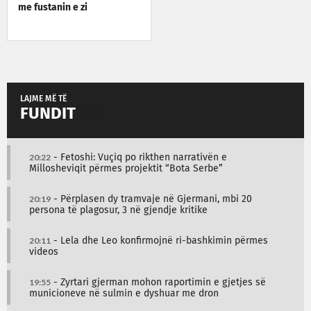
me fustanin e zi
LAJME MË TË
FUNDIT
20:22
- Fetoshi: Vuçiq po rikthen narrativën e
Millosheviqit përmes projektit “Bota Serbe”
20:19
- Përplasen dy tramvaje në Gjermani, mbi 20
persona të plagosur, 3 në gjendje kritike
20:11
- Lela dhe Leo konfirmojnë ri-bashkimin përmes
videos
19:55
- Zyrtari gjerman mohon raportimin e gjetjes së
municioneve në sulmin e dyshuar me dron