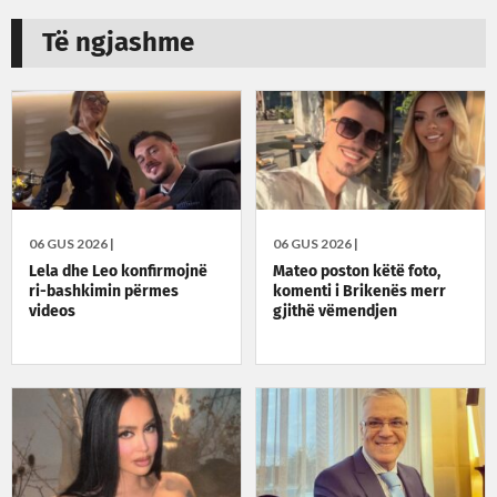
Të ngjashme
06 GUS 2026 |
06 GUS 2026 |
Lela dhe Leo konfirmojnë
Mateo poston këtë foto,
ri-bashkimin përmes
komenti i Brikenës merr
videos
gjithë vëmendjen