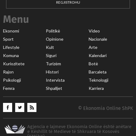
REGJISTROHU
Menu
Ekonomi
Politikë
Video
Sport
Opinione
Nacionale
Lifestyle
Kult
Arte
Komuna
Siguri
Kalendari
Kuriozitete
Turizëm
Botë
Rajon
Histori
Barcaleta
Psikologji
Intervista
Teknologji
Femra
Shpalljet
Karriera
© Ekonomia Online ShPK
Agjencia e lajmeve Ekonomia Online është anëtare
e Këshillit të Medieve të Shkruara të Kosovës