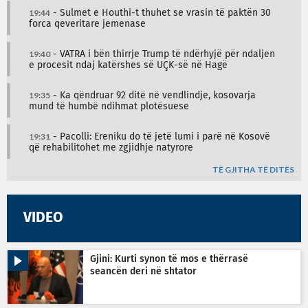
19:44
- Sulmet e Houthi-t thuhet se vrasin të paktën 30
forca qeveritare jemenase
19:40
- VATRA i bën thirrje Trump të ndërhyjë për ndaljen
e procesit ndaj katërshes së UÇK-së në Hagë
19:35
- Ka qëndruar 92 ditë në vendlindje, kosovarja
mund të humbë ndihmat plotësuese
19:31
- Pacolli: Ereniku do të jetë lumi i parë në Kosovë
që rehabilitohet me zgjidhje natyrore
TË GJITHA TË DITËS
VIDEO
Gjini: Kurti synon të mos e thërrasë
seancën deri në shtator