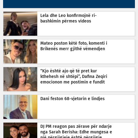
Lela dhe Leo konfirmojnë ri-
bashkimin përmes videos
Mateo poston këtë foto, komenti i
Brikenës merr gjithë vëmendjen
“Kjo është ajo që të pret kur
kthehesh në shtëpi”, Dafina Zeqiri
emocionon me postimin e fundit
Dani feston 68-vjetorin e lindjes
DJ PM reagon pas zërave për ndarje
nga Sarah Berisha: Edhe mungesa e
një përgjigjeje është përgjigje