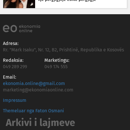
Adresa:
Rr. "Mark Isaku", Nr. 12, B2, Prishtinë, Republika e Kosovës
Redaksia:
Marketingu:
049 289 299
049 174 555
Email:
ekonomia.online@gmail.com
marketing@ekonomiaonline.com
Impressum
Themeluar nga Faton Osmani
Arkivi i lajmeve