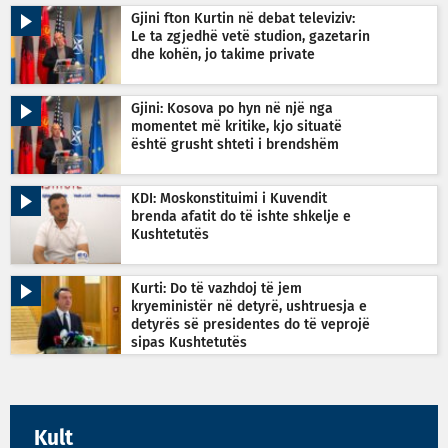
Gjini fton Kurtin në debat televiziv:
Le ta zgjedhë vetë studion, gazetarin
dhe kohën, jo takime private
Gjini: Kosova po hyn në një nga
momentet më kritike, kjo situatë
është grusht shteti i brendshëm
KDI: Moskonstituimi i Kuvendit
brenda afatit do të ishte shkelje e
Kushtetutës
Kurti: Do të vazhdoj të jem
kryeministër në detyrë, ushtruesja e
detyrës së presidentes do të veprojë
sipas Kushtetutës
Kult