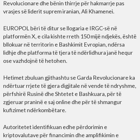
Revolucionare dhe bënin thirrje për hakmarrje pas
vrasjes së liderit suprem iranian, Ali Khamenei.
EUROPOL bëri të ditur se llogaria e IRGC-së në
platformën X, e cila kishte rreth 150 mijë ndjekës, është
bllokuar në territorin e Bashkimit Evropian, ndërsa
lidhje dhe platforma të tjera të ndërlidhura janë hequr
ose vazhdojnë të hetohen.
Hetimet zbuluan gjithashtu se Garda Revolucionare ka
ndërtuar rrjete të gjera digjitale në vende të ndryshme,
përfshirë Rusinë dhe Shtetet e Bashkuara, për të
zgjeruar praninë e saj online dhe për të shmangur
kufizimet ndërkombëtare.
Autoritetet identifikuan edhe përdorimin e
kriptovalutave për financimin dhe amplifikimin e