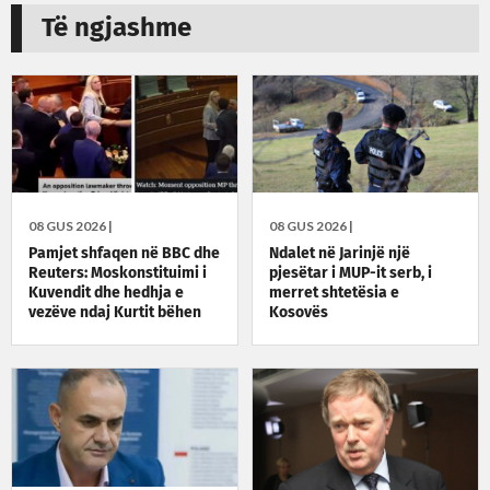
Të ngjashme
08 GUS 2026 |
08 GUS 2026 |
Pamjet shfaqen në BBC dhe
Ndalet në Jarinjë një
Reuters: Moskonstituimi i
pjesëtar i MUP-it serb, i
Kuvendit dhe hedhja e
merret shtetësia e
vezëve ndaj Kurtit bëhen
Kosovës
lajm ndërkombëtar