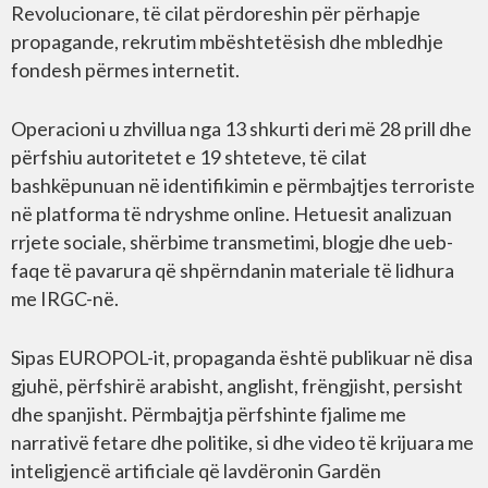
Revolucionare, të cilat përdoreshin për përhapje
propagande, rekrutim mbështetësish dhe mbledhje
fondesh përmes internetit.
Operacioni u zhvillua nga 13 shkurti deri më 28 prill dhe
përfshiu autoritetet e 19 shteteve, të cilat
bashkëpunuan në identifikimin e përmbajtjes terroriste
në platforma të ndryshme online. Hetuesit analizuan
rrjete sociale, shërbime transmetimi, blogje dhe ueb-
faqe të pavarura që shpërndanin materiale të lidhura
me IRGC-në.
Sipas EUROPOL-it, propaganda është publikuar në disa
gjuhë, përfshirë arabisht, anglisht, frëngjisht, persisht
dhe spanjisht. Përmbajtja përfshinte fjalime me
narrativë fetare dhe politike, si dhe video të krijuara me
inteligjencë artificiale që lavdëronin Gardën