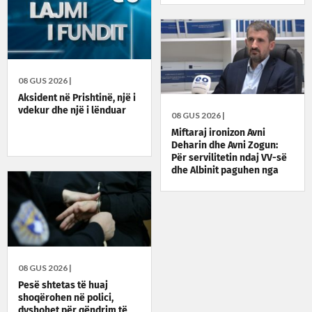
08 GUS 2026 |
Aksident në Prishtinë, një i
vdekur dhe një i lënduar
08 GUS 2026 |
Miftaraj ironizon Avni
Deharin dhe Avni Zogun:
Për servilitetin ndaj VV-së
dhe Albinit paguhen nga
taksat e qytetarëve
08 GUS 2026 |
Pesë shtetas të huaj
shoqërohen në polici,
dyshohet për qëndrim të