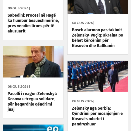
08 GUS 2026 |
Sabedini: Procesi në Hagë
ka humbur besueshmërinë,
08 GUS 2026 |
pres vendim lirues për të
Bosch alarmon pas takimit
akuzuarit
Zelensky-Vuçiq: Ukraina po
bëhet kërcënim për
Kosovën dhe Ballkanin
08 GUS 2026 |
Pacolli i reagon Zelenskyt:
Kosova u tregua solidare,
08 GUS 2026 |
për keqardhje qëndrimi
Zelensky nga Serbia:
juaj
Qëndrimi për mosnjohjen e
Kosovës mbetet i
pandryshuar