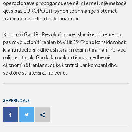
operacioneve propaganduese në internet, një metodë
që, sipas EUROPOL-it, synon të shmangë sistemet
tradicionale të kontrollit financiar.
Korpusi i Gardës Revolucionare Islamike u themelua
pas revolucionit iranian të vitit 1979 dhe konsiderohet
krahu ideologjik dhe ushtarak i regjimit iranian. Përveç
rolit ushtarak, Garda ka ndikim të madh edhe në
ekonominë iraniane, duke kontrolluar kompani dhe
sektorë strategjikë në vend.
SHPËRNDAJE