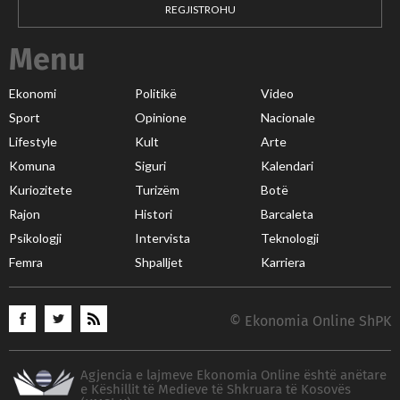
REGJISTROHU
Menu
Ekonomi
Politikë
Video
Sport
Opinione
Nacionale
Lifestyle
Kult
Arte
Komuna
Siguri
Kalendari
Kuriozitete
Turizëm
Botë
Rajon
Histori
Barcaleta
Psikologji
Intervista
Teknologji
Femra
Shpalljet
Karriera
© Ekonomia Online ShPK
Agjencia e lajmeve Ekonomia Online është anëtare
e Këshillit të Medieve të Shkruara të Kosovës