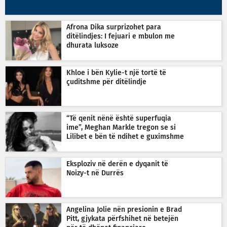
Afrona Dika surprizohet para
ditëlindjes: I fejuari e mbulon me
dhurata luksoze
Khloe i bën Kylie-t një tortë të
çuditshme për ditëlindje
“Të qenit nënë është superfuqia
ime”, Meghan Markle tregon se si
Lilibet e bën të ndihet e guximshme
Eksploziv në derën e dyqanit të
Noizy-t në Durrës
Angelina Jolie nën presionin e Brad
Pitt, gjykata përfshihet në betejën