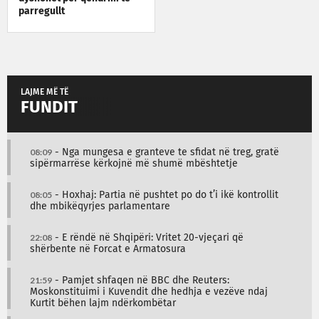
parregullt
LAJME MË TË
FUNDIT
08:09
- Nga mungesa e granteve te sfidat në treg, gratë
sipërmarrëse kërkojnë më shumë mbështetje
08:05
- Hoxhaj: Partia në pushtet po do t’i ikë kontrollit
dhe mbikëqyrjes parlamentare
22:08
- E rëndë në Shqipëri: Vritet 20-vjeçari që
shërbente në Forcat e Armatosura
21:59
- Pamjet shfaqen në BBC dhe Reuters:
Moskonstituimi i Kuvendit dhe hedhja e vezëve ndaj
Kurtit bëhen lajm ndërkombëtar