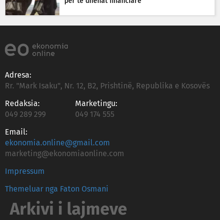
për të dhënat financiare
Adresa:
Rr. "Mark Isaku", Nr. 12, B2, Prishtinë, Republika e Kosovës
Redaksia:
Marketingu:
049 289 299
049 174 555
Email:
ekonomia.online@gmail.com
marketing@ekonomiaonline.com
Impressum
Themeluar nga Faton Osmani
Arkivi i lajmeve