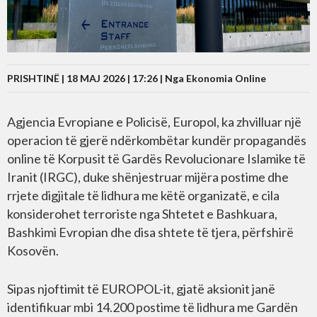
PRISHTINË | 18 MAJ 2026 | 17:26 |
Nga Ekonomia Online
Agjencia Evropiane e Policisë, Europol, ka zhvilluar një
operacion të gjerë ndërkombëtar kundër propagandës
online të Korpusit të Gardës Revolucionare Islamike të
Iranit (IRGC), duke shënjestruar mijëra postime dhe
rrjete digjitale të lidhura me këtë organizatë, e cila
konsiderohet terroriste nga Shtetet e Bashkuara,
Bashkimi Evropian dhe disa shtete të tjera, përfshirë
Kosovën.
Sipas njoftimit të EUROPOL-it, gjatë aksionit janë
identifikuar mbi 14.200 postime të lidhura me Gardën