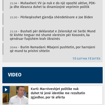
21:34
- Muhaxheri: VV-ja nuk e do një opozitë aktive, PDK-
ja dhe Aleanca duhet ta dinamizojnë veprimin politik
21:30
- Përkeqësohet gjendja shëndetësore e Joe Biden
21:18
- Bushati për deklaratat e Zelenskyt në Serbi: Mund
të kishte treguar më shumë vlerësim për Kosovën, ka
qëndruar fuqishëm krah Ukrainës
20:46
- Burim Ramadani: Mbajeni pushtetin, por harrojeni
që mund ta prishni shtetin
TË GJITHA TË DITËS
VIDEO
Kurti: Marrëveshjet politike nuk
duhet të jenë identike me rezultatin
zgjedhor, por të afërta