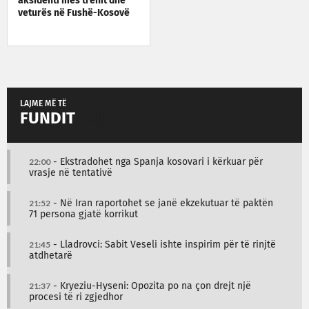
aksidenti mes trenit dhe
veturës në Fushë-Kosovë
LAJME MË TË
FUNDIT
22:00
- Ekstradohet nga Spanja kosovari i kërkuar për
vrasje në tentativë
21:52
- Në Iran raportohet se janë ekzekutuar të paktën
71 persona gjatë korrikut
21:45
- Lladrovci: Sabit Veseli ishte inspirim për të rinjtë
atdhetarë
21:37
- Kryeziu-Hyseni: Opozita po na çon drejt një
procesi të ri zgjedhor