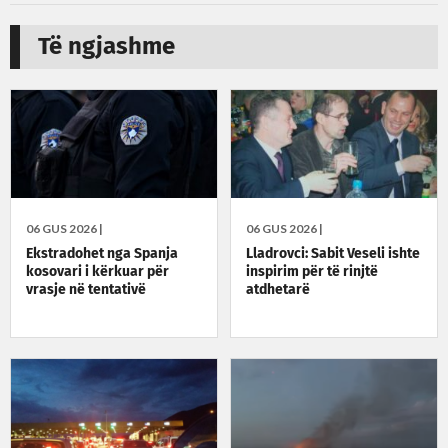
Të ngjashme
06 GUS 2026 |
06 GUS 2026 |
Ekstradohet nga Spanja
Lladrovci: Sabit Veseli ishte
kosovari i kërkuar për
inspirim për të rinjtë
vrasje në tentativë
atdhetarë