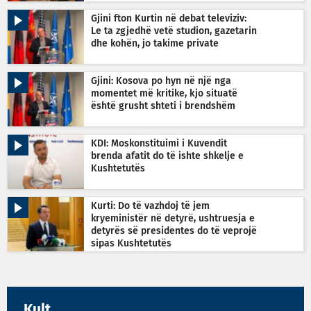
Gjini fton Kurtin në debat televiziv:
Le ta zgjedhë vetë studion, gazetarin
dhe kohën, jo takime private
Gjini: Kosova po hyn në një nga
momentet më kritike, kjo situatë
është grusht shteti i brendshëm
KDI: Moskonstituimi i Kuvendit
brenda afatit do të ishte shkelje e
Kushtetutës
Kurti: Do të vazhdoj të jem
kryeministër në detyrë, ushtruesja e
detyrës së presidentes do të veprojë
sipas Kushtetutës
Kult