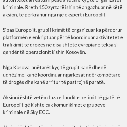
kriminale. Rreth 150 zyrtarë ishin të angazhuar në këtë
aksion, të përkrahur nga një ekspert i Europolit.
Sipas Europolit, grupi i krimit të organizuar ka përdorur
platformën e enkriptuar për të koordinuar aktivitetet e
trafikimit të drogës në disa shtete evropiane teksa si
qendër të operacionit kishin Kosovën.
Nga Kosova, anëtarët kyç të grupit kanë dhenë
udhëzime, kanë koordinuar ngarkesat ndërkombëtare
të drogës dhe kanë arritur të pastrojnë paratë.
Aksioni është vetëm faza e fundit e hetimit të gjatë të
Europolit që kishte cak komunikimet e grupeve
kriminale në Sky ECC.