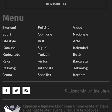
REGJISTROHU
Menu
Ekonomi
Politikë
Video
Sport
Opinione
Nacionale
Lifestyle
Kult
Arte
Komuna
Siguri
Kalendari
Kuriozitete
Turizëm
Botë
Rajon
Histori
Barcaleta
Psikologji
Intervista
Teknologji
Femra
Shpalljet
Karriera
© Ekonomia Online ShPK
Agjencia e lajmeve Ekonomia Online është anëtare
e Këshillit të Medieve të Shkruara të Kosovës