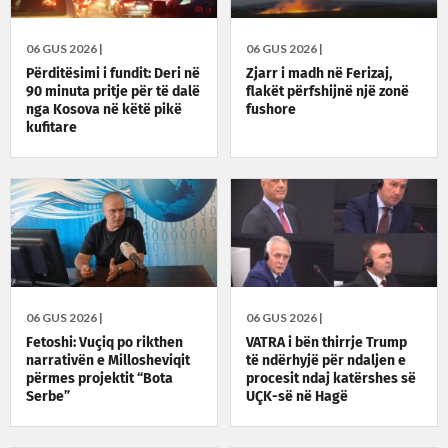
06 GUS 2026 |
06 GUS 2026 |
Përditësimi i fundit: Deri në
Zjarr i madh në Ferizaj,
90 minuta pritje për të dalë
flakët përfshijnë një zonë
nga Kosova në këtë pikë
fushore
kufitare
06 GUS 2026 |
06 GUS 2026 |
Fetoshi: Vuçiq po rikthen
VATRA i bën thirrje Trump
narrativën e Millosheviqit
të ndërhyjë për ndaljen e
përmes projektit “Bota
procesit ndaj katërshes së
Serbe”
UÇK-së në Hagë