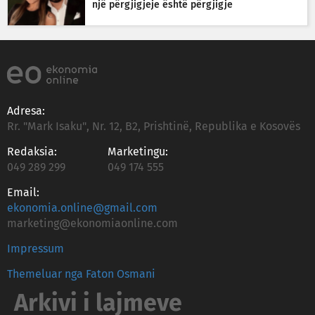
një përgjigjeje është përgjigje
Adresa:
Rr. "Mark Isaku", Nr. 12, B2, Prishtinë, Republika e Kosovës
Redaksia:
Marketingu:
049 289 299
049 174 555
Email:
ekonomia.online@gmail.com
marketing@ekonomiaonline.com
Impressum
Themeluar nga Faton Osmani
Arkivi i lajmeve