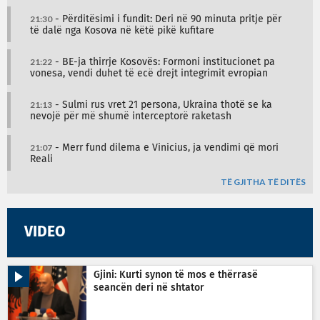
21:30
- Përditësimi i fundit: Deri në 90 minuta pritje për
të dalë nga Kosova në këtë pikë kufitare
21:22
- BE-ja thirrje Kosovës: Formoni institucionet pa
vonesa, vendi duhet të ecë drejt integrimit evropian
21:13
- Sulmi rus vret 21 persona, Ukraina thotë se ka
nevojë për më shumë interceptorë raketash
21:07
- Merr fund dilema e Vinicius, ja vendimi që mori
Reali
TË GJITHA TË DITËS
VIDEO
Gjini: Kurti synon të mos e thërrasë
seancën deri në shtator