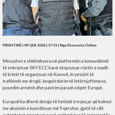
PRISHTINË | 09 QER 2026 | 17:55 |
Nga Ekonomia Online
Mesazhet e shkëmbyera në platformën e komunikimit
të enkriptuar SKY ECC kanë ekspozuar rrjetin e madh
të krimit të organizuar në Kosovë, kryesisht të
trafikimit me drogë, keqpërdorim të letërnjoftimeve,
posedim armësh dhe pastrim parash nëpër Evropë.
Europoli ka dhenë detaje të hetimit trevjeçar që kulmoi
me aksionin e koordinuar më 9 qershor, gjatë të cilit
autoritetet arrestuan pesë anëtarë kyç të organizatës