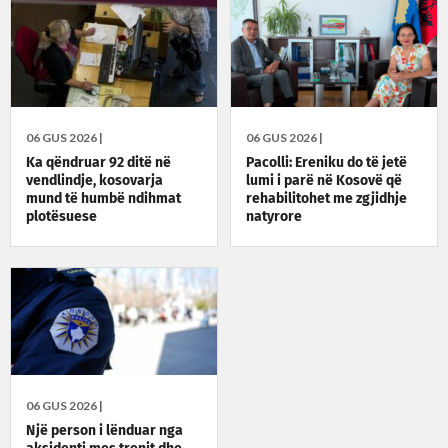
06 GUS 2026 |
06 GUS 2026 |
Ka qëndruar 92 ditë në
Pacolli: Ereniku do të jetë
vendlindje, kosovarja
lumi i parë në Kosovë që
mund të humbë ndihmat
rehabilitohet me zgjidhje
plotësuese
natyrore
06 GUS 2026 |
Një person i lënduar nga