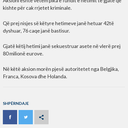
Aksioni është vetëm pika e fundit e hetimit të gjatë që
kishte për cak rrjetet kriminale.
Që prej nisjes së këtyre hetimeve janë hetuar 42të
dyshuar, 76 caqe janë bastisur.
Gjatë këtij hetimi janë sekuestruar asete në vlerë prej
80 milionë eurove.
Në këtë aksion morën pjesë autoritetet nga Belgjika,
Franca, Kosova dhe Holanda.
SHPËRNDAJE