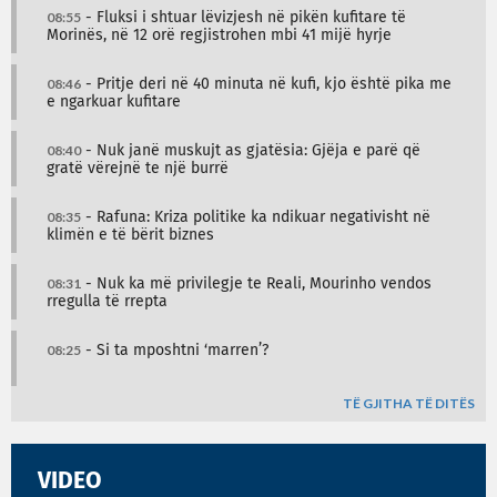
08:55
- Fluksi i shtuar lëvizjesh në pikën kufitare të
Morinës, në 12 orë regjistrohen mbi 41 mijë hyrje
08:46
- Pritje deri në 40 minuta në kufi, kjo është pika me
e ngarkuar kufitare
08:40
- Nuk janë muskujt as gjatësia: Gjëja e parë që
gratë vërejnë te një burrë
08:35
- Rafuna: Kriza politike ka ndikuar negativisht në
klimën e të bërit biznes
08:31
- Nuk ka më privilegje te Reali, Mourinho vendos
rregulla të rrepta
08:25
- Si ta mposhtni ‘marren’?
TË GJITHA TË DITËS
VIDEO