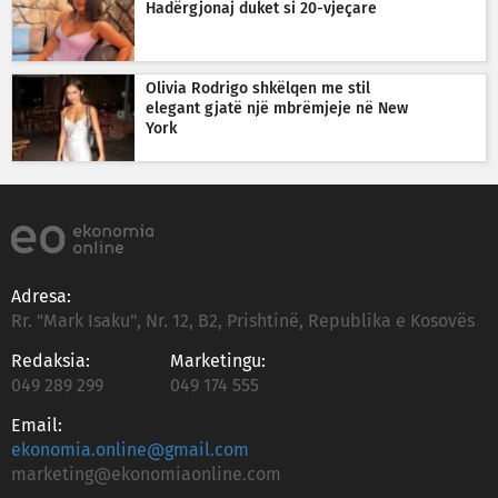
Hadërgjonaj duket si 20-vjeçare
Olivia Rodrigo shkëlqen me stil
elegant gjatë një mbrëmjeje në New
York
Adresa:
Rr. "Mark Isaku", Nr. 12, B2, Prishtinë, Republika e Kosovës
Redaksia:
Marketingu:
049 289 299
049 174 555
Email:
ekonomia.online@gmail.com
marketing@ekonomiaonline.com