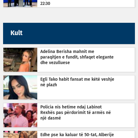
22:30
Kult
Adelina Berisha mahnit me
paraqitjen e fundit, shfaqet elegante
dhe vezulluese
Egli Tako habit fansat me këtë veshje
në plazh
Policia nis hetime ndaj Labinot
Rexhës pas përdorimit të armës në
një dasmë
Edhe pse ka kaluar të 50-tat, Alberije