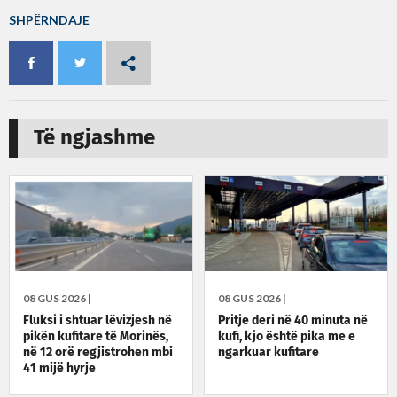
SHPËRNDAJE
Të ngjashme
08 GUS 2026 |
08 GUS 2026 |
Fluksi i shtuar lëvizjesh në
Pritje deri në 40 minuta në
pikën kufitare të Morinës,
kufi, kjo është pika me e
në 12 orë regjistrohen mbi
ngarkuar kufitare
41 mijë hyrje