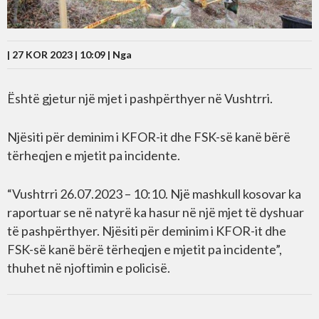
| 27 KOR 2023 | 10:09 |
Nga
Është gjetur një mjet i pashpërthyer në Vushtrri.
Njësiti për deminim i KFOR-it dhe FSK-së kanë bërë
tërheqjen e mjetit pa incidente.
“Vushtrri 26.07.2023 – 10:10. Një mashkull kosovar ka
raportuar se në natyrë ka hasur në një mjet të dyshuar
të pashpërthyer. Njësiti për deminim i KFOR-it dhe
FSK-së kanë bërë tërheqjen e mjetit pa incidente”,
thuhet në njoftimin e policisë.