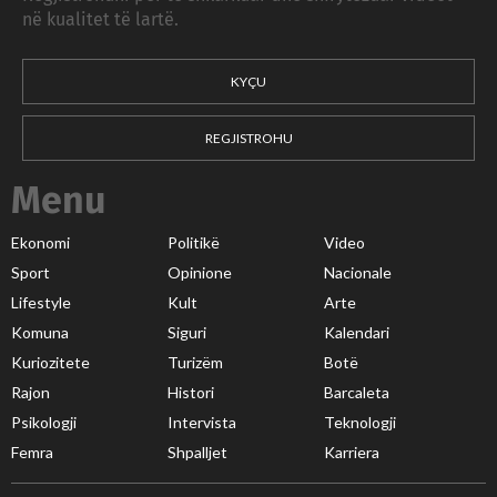
në kualitet të lartë.
KYÇU
REGJISTROHU
Menu
Ekonomi
Politikë
Video
Sport
Opinione
Nacionale
Lifestyle
Kult
Arte
Komuna
Siguri
Kalendari
Kuriozitete
Turizëm
Botë
Rajon
Histori
Barcaleta
Psikologji
Intervista
Teknologji
Femra
Shpalljet
Karriera