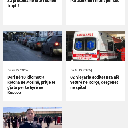
Sa proteina në ditë i duhen
Parashikimi i motit për sot
trupit?
07 GUS 2026 |
07 GUS 2026 |
Deri në 10 kilometra
82-vjeçarja goditet nga një
kolona në Morinë, pritje të
veturë në Korçë, dërgohet
gjata për të hyrë në
në spital
Kosovë