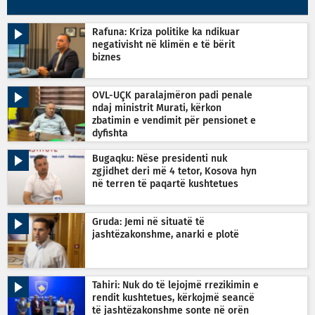
Rafuna: Kriza politike ka ndikuar
negativisht në klimën e të bërit
biznes
OVL-UÇK paralajmëron padi penale
ndaj ministrit Murati, kërkon
zbatimin e vendimit për pensionet e
dyfishta
Bugaqku: Nëse presidenti nuk
zgjidhet deri më 4 tetor, Kosova hyn
në terren të paqartë kushtetues
Gruda: Jemi në situatë të
jashtëzakonshme, anarki e plotë
Tahiri: Nuk do të lejojmë rrezikimin e
rendit kushtetues, kërkojmë seancë
të jashtëzakonshme sonte në orën