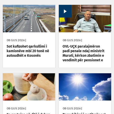
08 GUS 2026 |
08 GUS 2026 |
Sot kufizohet qarkullimi i
OVL-UÇK paralajmëron
kamionëve mbi 20 tonë në
padi penale ndaj ministrit
autoudhët e Kosovës
Murati, kërkon zbatimin e
vendimit për pensionet e
dyfishta
08 GUS 2026 |
08 GUS 2026 |