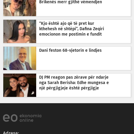
Brikenës merr gjithë vëmendjen
“Kjo është ajo që të pret kur
kthehesh në shtëpi”, Dafina Zeqiri
emocionon me postimin e fundit
Dani feston 68-vjetorin e lindjes
DJ PM reagon pas zërave për ndarje
nga Sarah Berisha: Edhe mungesa e
një përgjigjeje është përgjigje
Adresa: