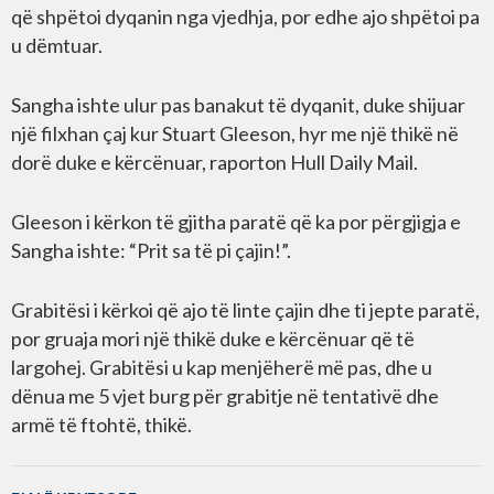
që shpëtoi dyqanin nga vjedhja, por edhe ajo shpëtoi pa
u dëmtuar.
Sangha ishte ulur pas banakut të dyqanit, duke shijuar
një filxhan çaj kur Stuart Gleeson, hyr me një thikë në
dorë duke e kërcënuar, raporton Hull Daily Mail.
Gleeson i kërkon të gjitha paratë që ka por përgjigja e
Sangha ishte: “Prit sa të pi çajin!”.
Grabitësi i kërkoi që ajo të linte çajin dhe ti jepte paratë,
por gruaja mori një thikë duke e kërcënuar që të
largohej. Grabitësi u kap menjëherë më pas, dhe u
dënua me 5 vjet burg për grabitje në tentativë dhe
armë të ftohtë, thikë.