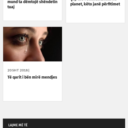
mund ta dëmtojë shëndetin
planet, këto janë përfitimet
tuaj
20 SHT 2018 |
Të qarit i bën mirë mendjes
LAJME MË TË