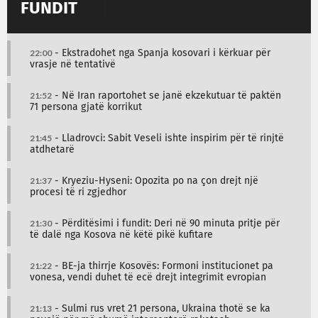
FUNDIT
22:00
- Ekstradohet nga Spanja kosovari i kërkuar për
vrasje në tentativë
21:52
- Në Iran raportohet se janë ekzekutuar të paktën
71 persona gjatë korrikut
21:45
- Lladrovci: Sabit Veseli ishte inspirim për të rinjtë
atdhetarë
21:37
- Kryeziu-Hyseni: Opozita po na çon drejt një
procesi të ri zgjedhor
21:30
- Përditësimi i fundit: Deri në 90 minuta pritje për
të dalë nga Kosova në këtë pikë kufitare
21:22
- BE-ja thirrje Kosovës: Formoni institucionet pa
vonesa, vendi duhet të ecë drejt integrimit evropian
21:13
- Sulmi rus vret 21 persona, Ukraina thotë se ka