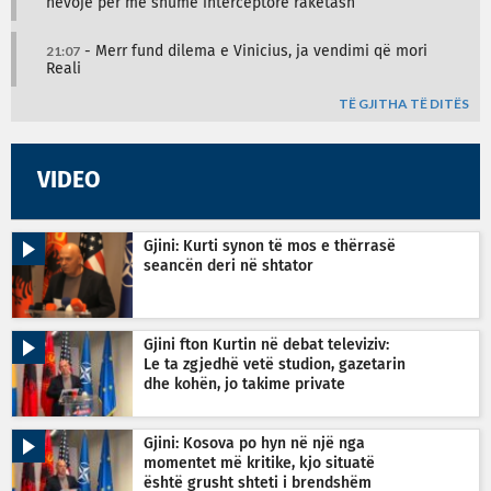
nevojë për më shumë interceptorë raketash
21:07
- Merr fund dilema e Vinicius, ja vendimi që mori
Reali
TË GJITHA TË DITËS
VIDEO
Gjini: Kurti synon të mos e thërrasë
seancën deri në shtator
Gjini fton Kurtin në debat televiziv:
Le ta zgjedhë vetë studion, gazetarin
dhe kohën, jo takime private
Gjini: Kosova po hyn në një nga
momentet më kritike, kjo situatë
është grusht shteti i brendshëm