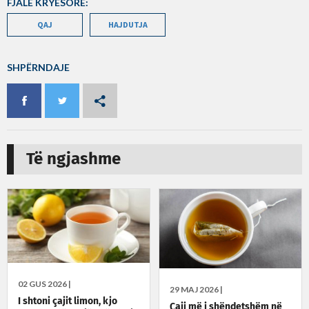
FJALË KRYESORE:
QAJ
HAJDUTJA
SHPËRNDAJE
Të ngjashme
02 GUS 2026 |
29 MAJ 2026 |
I shtoni çajit limon, kjo
Çaji më i shëndetshëm në