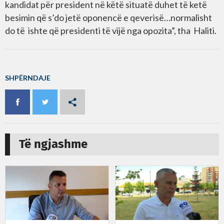
kandidat për president në këtë situatë duhet të ketë
besimin që s’do jetë oponencë e qeverisë…normalisht
do të ishte që presidenti të vijë nga opozita”, tha Haliti.
SHPËRNDAJE
Të ngjashme