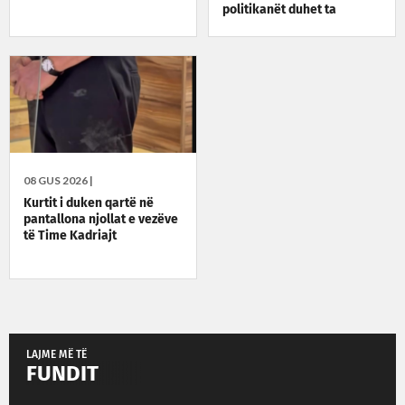
politikanët duhet ta
zgjidhin situatën
08 GUS 2026 |
Kurtit i duken qartë në
pantallona njollat e vezëve
të Time Kadriajt
LAJME MË TË
FUNDIT