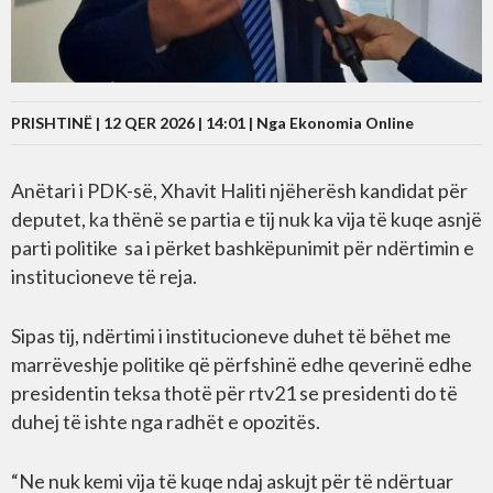
PRISHTINË | 12 QER 2026 | 14:01 |
Nga Ekonomia Online
Anëtari i PDK-së, Xhavit Haliti njëherësh kandidat për
deputet, ka thënë se partia e tij nuk ka vija të kuqe asnjë
parti politike sa i përket bashkëpunimit për ndërtimin e
institucioneve të reja.
Sipas tij, ndërtimi i institucioneve duhet të bëhet me
marrëveshje politike që përfshinë edhe qeverinë edhe
presidentin teksa thotë për rtv21 se presidenti do të
duhej të ishte nga radhët e opozitës.
“Ne nuk kemi vija të kuqe ndaj askujt për të ndërtuar