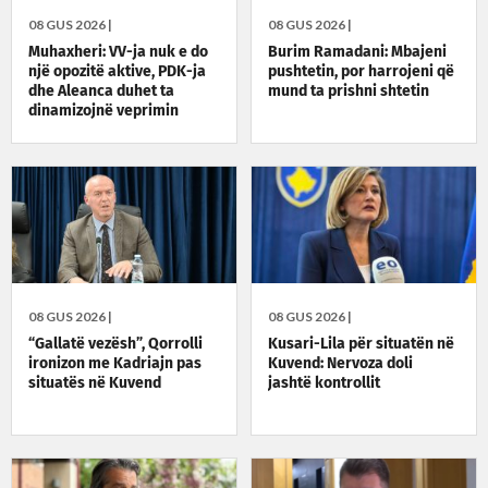
08 GUS 2026 |
08 GUS 2026 |
Muhaxheri: VV-ja nuk e do
Burim Ramadani: Mbajeni
një opozitë aktive, PDK-ja
pushtetin, por harrojeni që
dhe Aleanca duhet ta
mund ta prishni shtetin
dinamizojnë veprimin
politik
08 GUS 2026 |
08 GUS 2026 |
“Gallatë vezësh”, Qorrolli
Kusari-Lila për situatën në
ironizon me Kadriajn pas
Kuvend: Nervoza doli
situatës në Kuvend
jashtë kontrollit