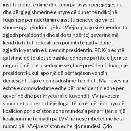
institucionet e dimë dhe kemi parasysh përgjegjësinë
dhe përgjegjshmërinë e atyre që duhet të ndikojnë
fuqishëm për ndërtimin e institucioneve kjo varet
shumë nga qëndrimi që ka LVV-ja nga ajo si e mendon ta
zgjedh presidentin dhe si do ta ndërtoj qeverinë më
kënd do futet në koalicion por mbi të gjitha duhet
zgjedh kryetarin e kuvendit presidentin. PDK-ja është
gatshme që të ulet së bashku edhe me partitë e tjera të
negociojmë ose bisedojmë se çfarë presidenti duan, një
president kukull apo një që përfaqëson vendin
denjësisht …kjo e domosdoshme të dihet.. Marrëveshja
është e domosdoshme edhe për presidentin edhe për
qeverinë dhe për kryetarin e Kuvendit. VV-ja vetëm
s’mundet, duhet t’i bëjë llogaritë mirë më kënd hyn në
koalicion por ekziston edhe mundësia për arritjen e një
koalicioni më të madh pa LVV-në nëse mbetet me këta
numra që LVV-ja ekziston edhe kjo mundësi. Çdo