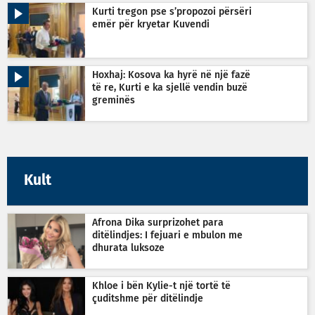
Kurti tregon pse s’propozoi përsëri
emër për kryetar Kuvendi
Hoxhaj: Kosova ka hyrë në një fazë
të re, Kurti e ka sjellë vendin buzë
greminës
Kult
Afrona Dika surprizohet para
ditëlindjes: I fejuari e mbulon me
dhurata luksoze
Khloe i bën Kylie-t një tortë të
çuditshme për ditëlindje