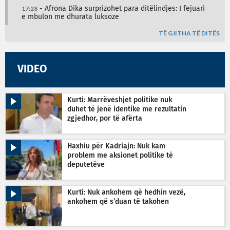
17:28
- Afrona Dika surprizohet para ditëlindjes: I fejuari
e mbulon me dhurata luksoze
TË GJITHA TË DITËS
VIDEO
Kurti: Marrëveshjet politike nuk
duhet të jenë identike me rezultatin
zgjedhor, por të afërta
Haxhiu për Kadriajn: Nuk kam
problem me aksionet politike të
deputetëve
Kurti: Nuk ankohem që hedhin vezë,
ankohem që s’duan të takohen