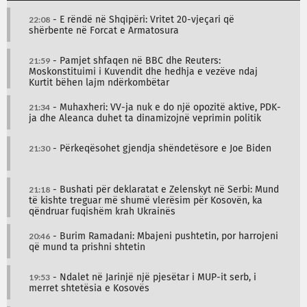
22:08
- E rëndë në Shqipëri: Vritet 20-vjeçari që
shërbente në Forcat e Armatosura
21:59
- Pamjet shfaqen në BBC dhe Reuters:
Moskonstituimi i Kuvendit dhe hedhja e vezëve ndaj
Kurtit bëhen lajm ndërkombëtar
21:34
- Muhaxheri: VV-ja nuk e do një opozitë aktive, PDK-
ja dhe Aleanca duhet ta dinamizojnë veprimin politik
21:30
- Përkeqësohet gjendja shëndetësore e Joe Biden
21:18
- Bushati për deklaratat e Zelenskyt në Serbi: Mund
të kishte treguar më shumë vlerësim për Kosovën, ka
qëndruar fuqishëm krah Ukrainës
20:46
- Burim Ramadani: Mbajeni pushtetin, por harrojeni
që mund ta prishni shtetin
19:53
- Ndalet në Jarinjë një pjesëtar i MUP-it serb, i
merret shtetësia e Kosovës