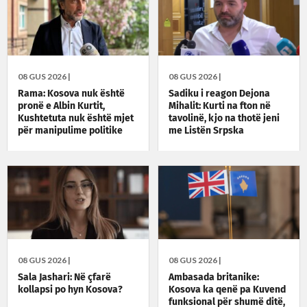
08 GUS 2026 |
08 GUS 2026 |
Rama: Kosova nuk është
Sadiku i reagon Dejona
pronë e Albin Kurtit,
Mihalit: Kurti na fton në
Kushtetuta nuk është mjet
tavolinë, kjo na thotë jeni
për manipulime politike
me Listën Srpska
08 GUS 2026 |
08 GUS 2026 |
Sala Jashari: Në çfarë
Ambasada britanike:
kollapsi po hyn Kosova?
Kosova ka qenë pa Kuvend
funksional për shumë ditë,