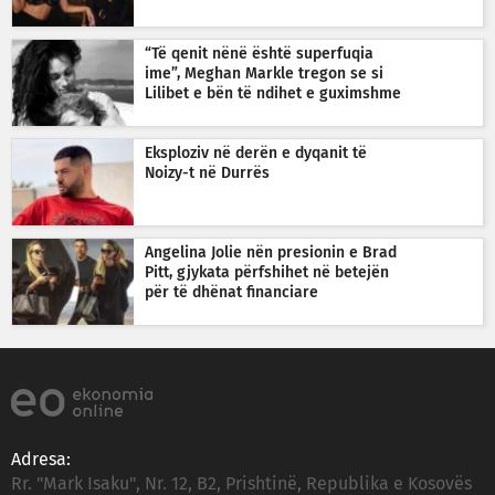
“Të qenit nënë është superfuqia
ime”, Meghan Markle tregon se si
Lilibet e bën të ndihet e guximshme
Eksploziv në derën e dyqanit të
Noizy-t në Durrës
Angelina Jolie nën presionin e Brad
Pitt, gjykata përfshihet në betejën
për të dhënat financiare
Adresa:
Rr. "Mark Isaku", Nr. 12, B2, Prishtinë, Republika e Kosovës