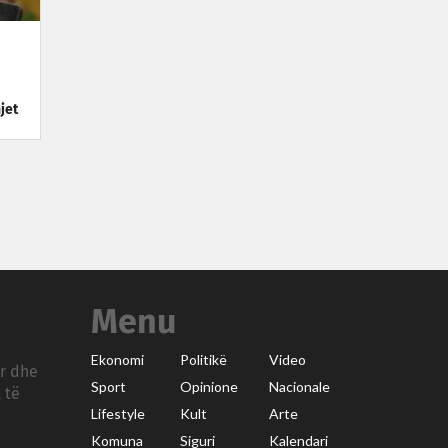
jet
Menu
Ekonomi
Politikë
Video
ar dhe
Sport
Opinione
Nacionale
 të
Lifestyle
Kult
Arte
Komuna
Siguri
Kalendari