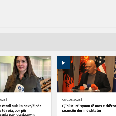
026 |
06 GUS 2026 |
: Vendi nuk ka nevojë për
Gjini: Kurti synon të mos e thërr
 të reja, por për
seancën deri në shtator
shje për presidentin