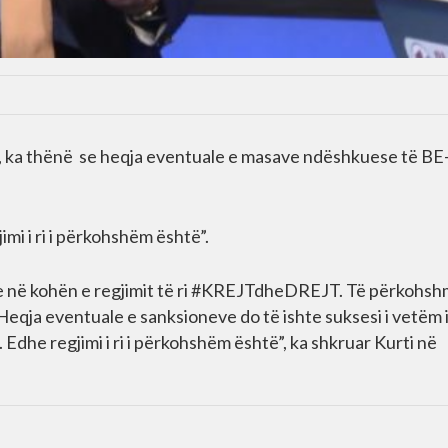
, ka thënë se heqja eventuale e masave ndëshkuese të BE
mi i ri i përkohshëm është”.
 në kohën e regjimit të ri #KREJTdheDREJT. Të përkohs
Heqja eventuale e sanksioneve do të ishte suksesi i vetëm 
dhe regjimi i ri i përkohshëm është”, ka shkruar Kurti në