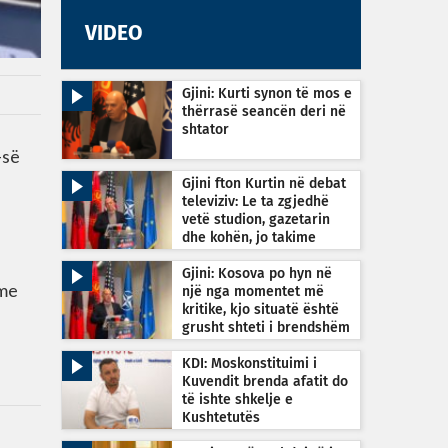
VIDEO
Gjini: Kurti synon të mos e
thërrasë seancën deri në
shtator
-së
Gjini fton Kurtin në debat
televiziv: Le ta zgjedhë
vetë studion, gazetarin
dhe kohën, jo takime
private
Gjini: Kosova po hyn në
hme
një nga momentet më
kritike, kjo situatë është
i
grusht shteti i brendshëm
KDI: Moskonstituimi i
Kuvendit brenda afatit do
të ishte shkelje e
Kushtetutës