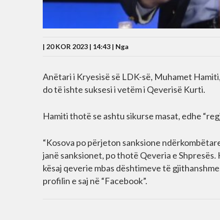
| 20 KOR 2023 | 14:43 |
Nga
Anëtari i Kryesisë së LDK-së, Muhamet Hamiti
do të ishte suksesi i vetëm i Qeverisë Kurti.
Hamiti thotë se ashtu sikurse masat, edhe “regji
“Kosova po përjeton sanksione ndërkombëtare
janë sanksionet, po thotë Qeveria e Shpresës. 
kësaj qeverie mbas dështimeve të gjithanshme. E
profilin e saj në “Facebook”.