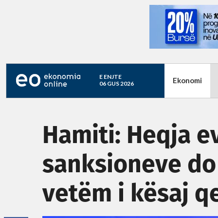
E ENJTE
Ekonomi
06 GUS 2026
Hamiti: Heqja e
sanksioneve do 
vetëm i kësaj q