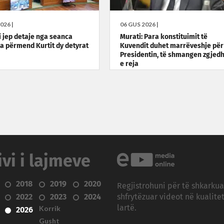
026 |
06 GUS 2026 |
 jep detaje nga seanca
Murati: Para konstituimit të
ia përmend Kurtit dy detyrat
Kuvendit duhet marrëveshje për
Presidentin, të shmangen zgjedh
e reja
ivi i lajmeve
2018
2019
2020
Regjistrohuni për të shkarku
2022
2023
2024
shfrytëzuar videot në kualitet
Korrik
lartë.
2026
Gusht