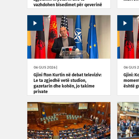
vazhdohen bisedimet për qeverinë
e presidentin
06 GUS 2026 |
06 GUS 2
Gjini fton Kurtin në debat televiziv:
Gjini: 
Le ta zgjedhë vetë studion,
momente
gazetarin dhe kohën, jo takime
është g
private