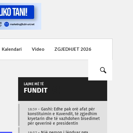
Kalendari
Video
ZGJEDHJET 2026
LAJME MË TË
FUNDIT
18:59
- Gashi: Edhe pak orë afat për
konstituimin e Kuvendit, të zgjedhim
kryetarin dhe të vazhdohen bisedimet
për qeverinë e presidentin
18:57
- Një person i lënduar nga