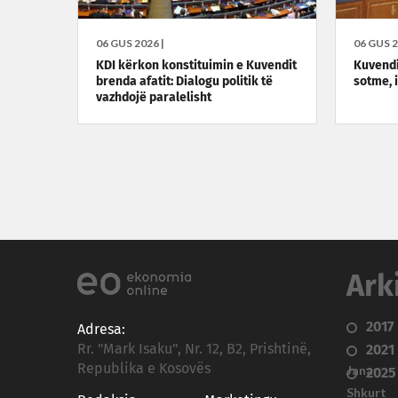
06 GUS 2026 |
06 GUS 2
KDI kërkon konstituimin e Kuvendit
Kuvendi
brenda afatit: Dialogu politik të
sotme, 
vazhdojë paralelisht
Ark
2017
Adresa:
Rr. "Mark Isaku", Nr. 12, B2, Prishtinë,
2021
Republika e Kosovës
Janar
2025
Shkurt