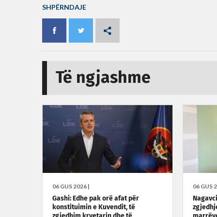
SHPËRNDAJE
Të ngjashme
06 GUS 2026 |
06 GUS 2
Gashi: Edhe pak orë afat për
Nagavci
konstituimin e Kuvendit, të
zgjedhje
zgjedhim kryetarin dhe të
marrëve