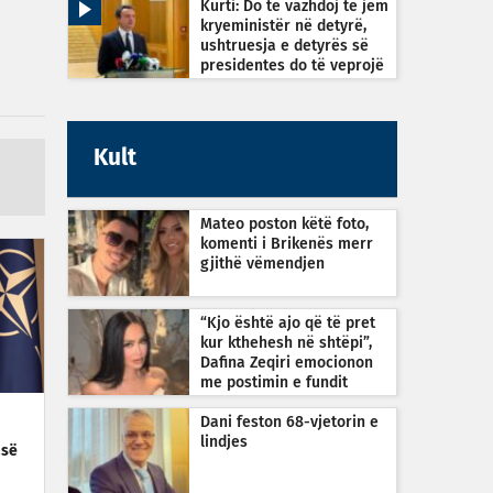
Kurti: Do të vazhdoj të jem
kryeministër në detyrë,
ushtruesja e detyrës së
presidentes do të veprojë
sipas Kushtetutës
Kult
Mateo poston këtë foto,
komenti i Brikenës merr
gjithë vëmendjen
“Kjo është ajo që të pret
kur kthehesh në shtëpi”,
Dafina Zeqiri emocionon
me postimin e fundit
Dani feston 68-vjetorin e
lindjes
asë