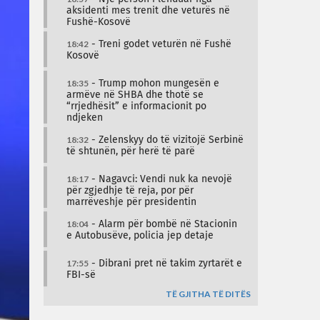
aksidenti mes trenit dhe veturës në
Fushë-Kosovë
18:42
- Treni godet veturën në Fushë
Kosovë
18:35
- Trump mohon mungesën e
armëve në SHBA dhe thotë se
“rrjedhësit” e informacionit po
ndjeken
18:32
- Zelenskyy do të vizitojë Serbinë
të shtunën, për herë të parë
18:17
- Nagavci: Vendi nuk ka nevojë
për zgjedhje të reja, por për
marrëveshje për presidentin
18:04
- Alarm për bombë në Stacionin
e Autobusëve, policia jep detaje
17:55
- Dibrani pret në takim zyrtarët e
FBI-së
TË GJITHA TË DITËS