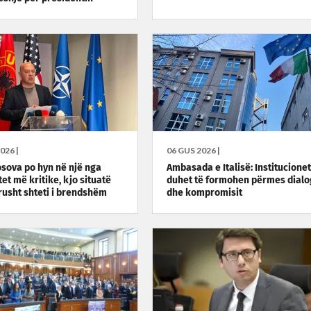
026 |
06 GUS 2026 |
Kosova po hyn në një nga
Ambasada e Italisë: Institucionet
t më kritike, kjo situatë
duhet të formohen përmes dialo
rusht shteti i brendshëm
dhe kompromisit