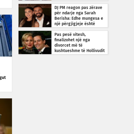
DJ PM reagon pas zërave
për ndarje nga Sarah
Berisha: Edhe mungesa e
një përgjigjeje është
përgjigje
Pas pesë vitesh,
finalizohet një nga
divorcet më të
kushtueshme të Hollivudit
gut