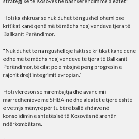
strategjike të Kosovës në bashkërendim me aleatët”
Hoti ka shkruar se nuk duhet të ngushëllohemi pse
kritikat kanë qenë më të mëdha ndaj vendeve tjera të
Ballkanit Perëndimor.
“Nuk duhet të na ngushëllojë fakti se kritikat kanë qenë
edhe më të mëdha ndaj vendeve të tjera të Ballkanit
Perëndimor, të cilat po e mbajnë peng progresin e
rajonit drejt integrimit evropian.”
Hoti vlerëson se mirëmbajtja dhe avancimi i
marrëdhënieve me SHBA-në dhe aleatët e tjerë është
e vetmja mënyrë për tu bërë ballë sfidave në
konsolidimin e shtetësisë të Kosovës në arenën
ndërkombëtare.