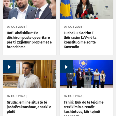
07 GUS 2026 |
07 GUS 2026 |
Hoti-Abdixhikut: Po
Lushaku-Sadriu: E
dëshiron poste qeveritare
thërrasim LVV-në ta
për t’i zgjidhur problemet e
konstituojmë sonte
brendshme
Kuvendin
07 GUS 2026 |
07 GUS 2026 |
Gruda: Jemi në situatë të
Tahiri: Nuk do të lejojmë
jashtëzakonshme, anarki e
rrezikimin e rendit
plotë
kushtetues, kërkojmë