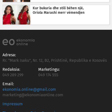
Kur bukuria dhe stili bëhen një,
Oriola Marashi merr vëmendjen
Adresa:
Rr. "Mark Isaku", Nr. 12, B2, Prishtinë, Republika e Kosovës
Redaksia:
Marketingu:
049 289 299
049 174 555
Email:
ekonomia.online@gmail.com
marketing@ekonomiaonline.com
Impressum