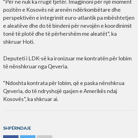
“Për ne nuk ka rrugë tjetër. Imagjinoni për një moment
pozitën e Kosovës në arenën ndërkombëtare dhe
perspektivën e integrimit euro-atlantik pa mbështetjen
e aleatëve dhe do të bindeni për nevojën e koordinimit
tonë të plotë dhe të përhershëm me aleatët”, ka
shkruar Hoti.
Deputeti i LDK-së ka ironizuar me kontratën për lobim
të nënshkruar nga Qeveria.
“Ndoshta kontrata për lobim, që e paska nënshkrua
Qeveria, do të ndryshojë qasjen e Amerikës ndaj
Kosovës”, ka shkruar ai.
SHPËRNDAJE