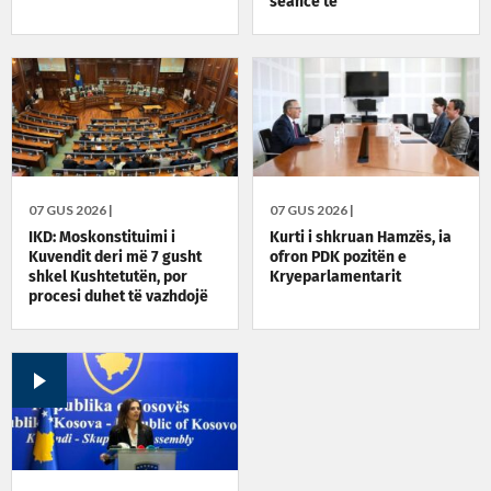
seancë të
jashtëzakonshme sonte në
orën 22:30
07 GUS 2026 |
07 GUS 2026 |
IKD: Moskonstituimi i
Kurti i shkruan Hamzës, ia
Kuvendit deri më 7 gusht
ofron PDK pozitën e
shkel Kushtetutën, por
Kryeparlamentarit
procesi duhet të vazhdojë