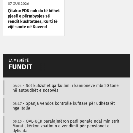
07 GUS 2026 |
Çitaku: PDK nuk do të bëhet
pjesë e përmbysjes së
rendit kushtetues, Kurti të
vijë sonte në Kuvend
LAJME MË TË
FUNDIT
08:21
- Sot kufizohet qarkullimi i kamionëve mbi 20 tonë
në autoudhët e Kosovës
08:17
- Spanja vendos kontrolle kufitare për udhëtarët
nga Italia
08:15
- OVL-UÇK paralajmëron padi penale ndaj ministrit
Murati, kërkon zbatimin e vendimit për pensionet e
dyfishta