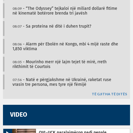
08:09
- “The Odyssey” tejkaloi një miliard dollarë fitime
në kinematë botërore brenda tri javësh
08:07
- Sa proteina në ditë i duhen trupit?
08:06
- Alarm për Ebolën në Kongo, mbi 4 mijë raste dhe
1,850 viktima
08:05
- Mourinho merr një lajm tejet të mirë, rreth
rikthimit të Courtois
07:56
- Natë e përgjakshme në Ukrainë, raketat ruse
vrasin tre persona, mes tyre një fëmijë
TË GJITHA TË DITËS
VIDEO
OVL-UÇK paralajmëron padi penale