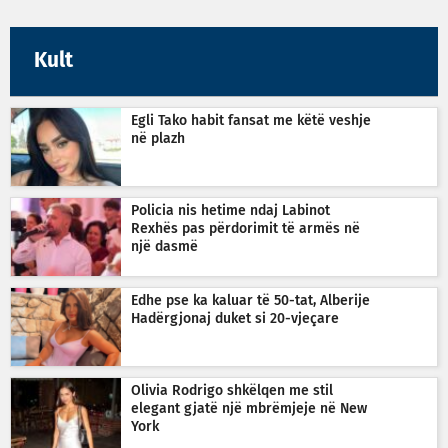
Kult
Egli Tako habit fansat me këtë veshje
në plazh
Policia nis hetime ndaj Labinot
Rexhës pas përdorimit të armës në
një dasmë
Edhe pse ka kaluar të 50-tat, Alberije
Hadërgjonaj duket si 20-vjeçare
Olivia Rodrigo shkëlqen me stil
elegant gjatë një mbrëmjeje në New
York