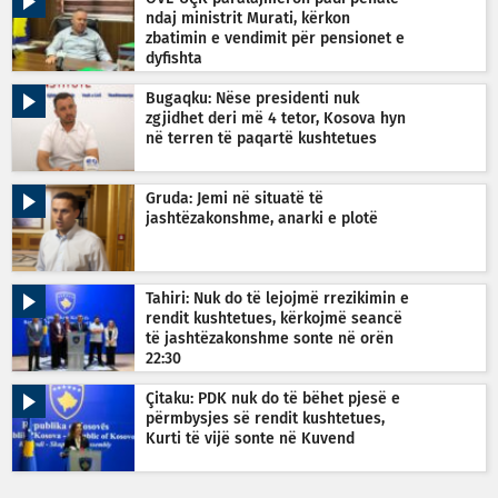
ndaj ministrit Murati, kërkon
zbatimin e vendimit për pensionet e
dyfishta
Bugaqku: Nëse presidenti nuk
zgjidhet deri më 4 tetor, Kosova hyn
në terren të paqartë kushtetues
Gruda: Jemi në situatë të
jashtëzakonshme, anarki e plotë
Tahiri: Nuk do të lejojmë rrezikimin e
rendit kushtetues, kërkojmë seancë
të jashtëzakonshme sonte në orën
22:30
Çitaku: PDK nuk do të bëhet pjesë e
përmbysjes së rendit kushtetues,
Kurti të vijë sonte në Kuvend