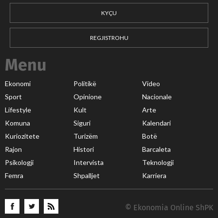
KYÇU
REGJISTROHU
Menu
Ekonomi
Politikë
Video
Sport
Opinione
Nacionale
Lifestyle
Kult
Arte
Komuna
Siguri
Kalendari
Kuriozitete
Turizëm
Botë
Rajon
Histori
Barcaleta
Psikologji
Intervista
Teknologji
Femra
Shpalljet
Karriera
© Ekonomia Online ShPK