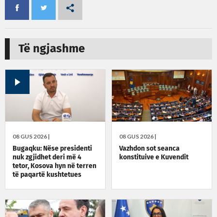
Të ngjashme
08 GUS 2026 |
08 GUS 2026 |
Bugaqku: Nëse presidenti
Vazhdon sot seanca
nuk zgjidhet deri më 4
konstituive e Kuvendit
tetor, Kosova hyn në terren
të paqartë kushtetues