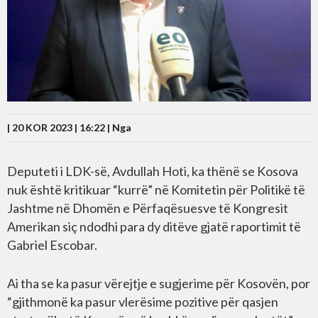
| 20 KOR 2023 | 16:22 |
Nga
Deputeti i LDK-së, Avdullah Hoti, ka thënë se Kosova
nuk është kritikuar “kurrë” në Komitetin për Politikë të
Jashtme në Dhomën e Përfaqësuesve të Kongresit
Amerikan siç ndodhi para dy ditëve gjatë raportimit të
Gabriel Escobar.
Ai tha se ka pasur vërejtje e sugjerime për Kosovën, por
“gjithmonë ka pasur vlerësime pozitive për qasjen