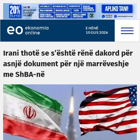
E HËNË
10 GUS 2026
Irani thotë se s’është rënë dakord për
asnjë dokument për një marrëveshje
me ShBA-në