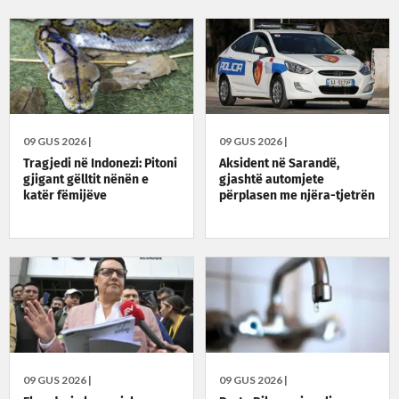
09 GUS 2026 |
09 GUS 2026 |
Tragjedi në Indonezi: Pitoni
Aksident në Sarandë,
gjigant gëlltit nënën e
gjashtë automjete
katër fëmijëve
përplasen me njëra-tjetrën
09 GUS 2026 |
09 GUS 2026 |