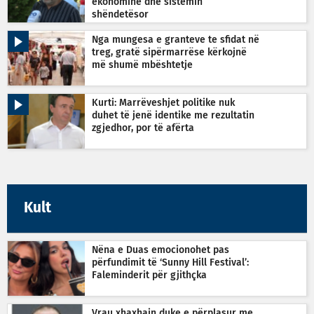
ekonominë dhe sistemin
shëndetësor
Nga mungesa e granteve te sfidat në
treg, gratë sipërmarrëse kërkojnë
më shumë mbështetje
Kurti: Marrëveshjet politike nuk
duhet të jenë identike me rezultatin
zgjedhor, por të afërta
Kult
Nëna e Duas emocionohet pas
përfundimit të ‘Sunny Hill Festival’:
Faleminderit për gjithçka
Vrau xhaxhain duke e përplasur me