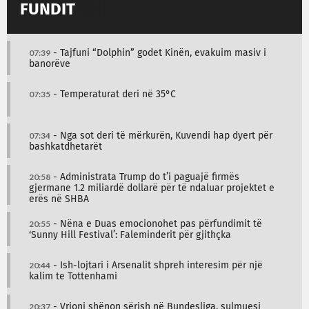
FUNDIT
07:39
- Tajfuni “Dolphin” godet Kinën, evakuim masiv i
banorëve
07:35
- Temperaturat deri në 35°C
07:34
- Nga sot deri të mërkurën, Kuvendi hap dyert për
bashkatdhetarët
20:58
- Administrata Trump do t’i paguajë firmës
gjermane 1.2 miliardë dollarë për të ndaluar projektet e
erës në SHBA
20:55
- Nëna e Duas emocionohet pas përfundimit të
‘Sunny Hill Festival’: Faleminderit për gjithçka
20:44
- Ish-lojtari i Arsenalit shpreh interesim për një
kalim te Tottenhami
20:37
- Vrioni shënon sërish në Bundesliga, sulmuesi