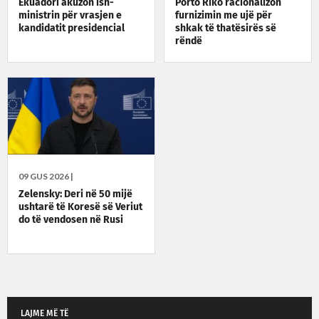
Ekuadori akuzon ish-
Porto Riko racionalizon
ministrin për vrasjen e
furnizimin me ujë për
kandidatit presidencial
shkak të thatësirës së
rëndë
09 GUS 2026 |
Zelensky: Deri në 50 mijë
ushtarë të Koresë së Veriut
do të vendosen në Rusi
LAJME MË TË