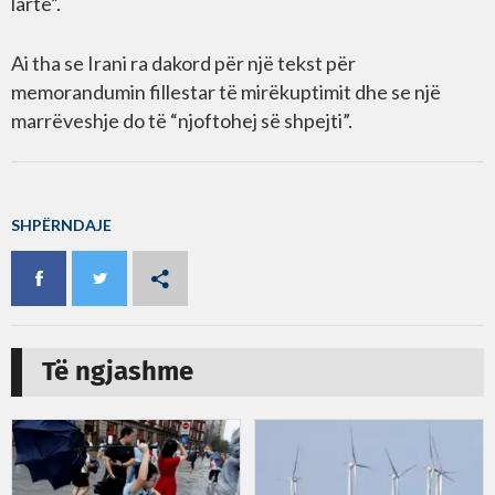
lartë”.
Ai tha se Irani ra dakord për një tekst për
memorandumin fillestar të mirëkuptimit dhe se një
marrëveshje do të “njoftohej së shpejti”.
SHPËRNDAJE
Të ngjashme