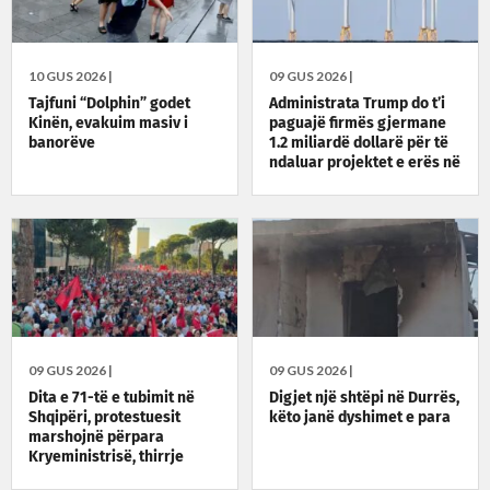
10 GUS 2026 |
09 GUS 2026 |
Tajfuni “Dolphin” godet
Administrata Trump do t’i
Kinën, evakuim masiv i
paguajë firmës gjermane
banorëve
1.2 miliardë dollarë për të
ndaluar projektet e erës në
SHBA
09 GUS 2026 |
09 GUS 2026 |
Dita e 71-të e tubimit në
Digjet një shtëpi në Durrës,
Shqipëri, protestuesit
këto janë dyshimet e para
marshojnë përpara
Kryeministrisë, thirrje
kundër klasave politike