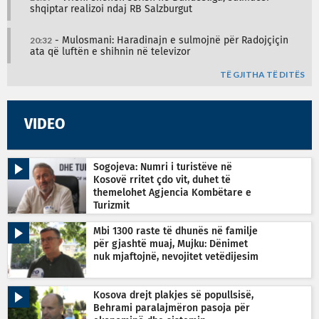
shqiptar realizoi ndaj RB Salzburgut
20:32
- Mulosmani: Haradinajn e sulmojnë për Radojçiçin
ata që luftën e shihnin në televizor
TË GJITHA TË DITËS
VIDEO
Sogojeva: Numri i turistëve në
Kosovë rritet çdo vit, duhet të
themelohet Agjencia Kombëtare e
Turizmit
Mbi 1300 raste të dhunës në familje
për gjashtë muaj, Mujku: Dënimet
nuk mjaftojnë, nevojitet vetëdijesim
Kosova drejt plakjes së popullsisë,
Behrami paralajmëron pasoja për