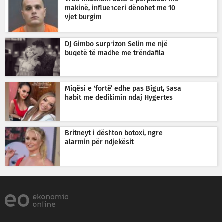
makinë, influenceri dënohet me 10
vjet burgim
DJ Gimbo surprizon Selin me një
buqetë të madhe me trëndafila
Miqësi e ‘fortë’ edhe pas Bigut, Sasa
habit me dedikimin ndaj Hygertes
Britneyt i dështon botoxi, ngre
alarmin për ndjekësit