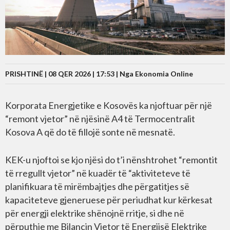
PRISHTINË | 08 QER 2026 | 17:53 |
Nga Ekonomia Online
Korporata Energjetike e Kosovës ka njoftuar për një
“remont vjetor” në njësinë A4 të Termocentralit
Kosova A që do të fillojë sonte në mesnatë.
KEK-u njoftoi se kjo njësi do t’i nënshtrohet “remontit
të rregullt vjetor” në kuadër të “aktiviteteve të
planifikuara të mirëmbajtjes dhe përgatitjes së
kapaciteteve gjeneruese për periudhat kur kërkesat
për energji elektrike shënojnë rritje, si dhe në
përputhje me Bilancin Vjetor të Energjisë Elektrike