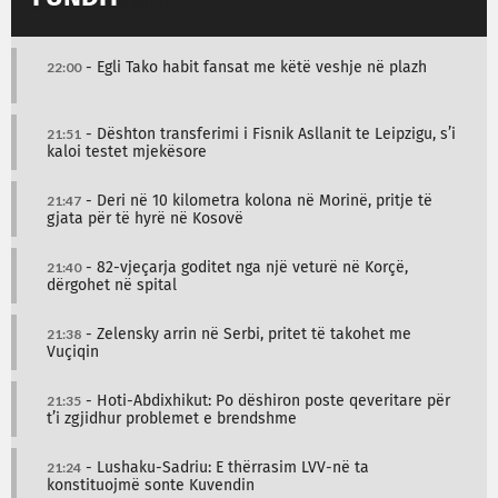
22:00
- Egli Tako habit fansat me këtë veshje në plazh
21:51
- Dështon transferimi i Fisnik Asllanit te Leipzigu, s’i
kaloi testet mjekësore
21:47
- Deri në 10 kilometra kolona në Morinë, pritje të
gjata për të hyrë në Kosovë
21:40
- 82-vjeçarja goditet nga një veturë në Korçë,
dërgohet në spital
21:38
- Zelensky arrin në Serbi, pritet të takohet me
Vuçiqin
21:35
- Hoti-Abdixhikut: Po dëshiron poste qeveritare për
t’i zgjidhur problemet e brendshme
21:24
- Lushaku-Sadriu: E thërrasim LVV-në ta
konstituojmë sonte Kuvendin