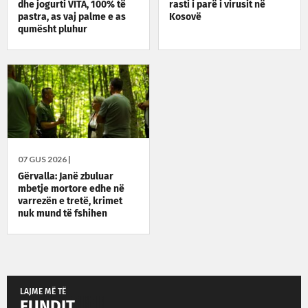
dhe jogurti VITA, 100% të
rasti i parë i virusit në
pastra, as vaj palme e as
Kosovë
qumësht pluhur
07 GUS 2026 |
Gërvalla: Janë zbuluar
mbetje mortore edhe në
varrezën e tretë, krimet
nuk mund të fshihen
LAJME MË TË
FUNDIT