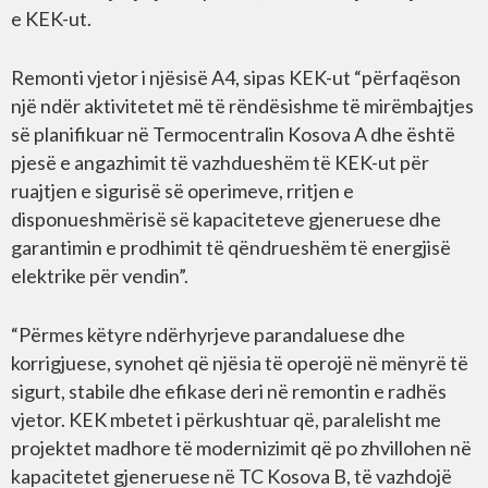
e KEK-ut.
Remonti vjetor i njësisë A4, sipas KEK-ut “përfaqëson
një ndër aktivitetet më të rëndësishme të mirëmbajtjes
së planifikuar në Termocentralin Kosova A dhe është
pjesë e angazhimit të vazhdueshëm të KEK-ut për
ruajtjen e sigurisë së operimeve, rritjen e
disponueshmërisë së kapaciteteve gjeneruese dhe
garantimin e prodhimit të qëndrueshëm të energjisë
elektrike për vendin”.
“Përmes këtyre ndërhyrjeve parandaluese dhe
korrigjuese, synohet që njësia të operojë në mënyrë të
sigurt, stabile dhe efikase deri në remontin e radhës
vjetor. KEK mbetet i përkushtuar që, paralelisht me
projektet madhore të modernizimit që po zhvillohen në
kapacitetet gjeneruese në TC Kosova B, të vazhdojë