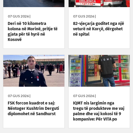
07 GUS 2026 |
07 GUS 2026 |
Deri në 10 kilometra
82-vjeçarja goditet nga një
kolona në Morinë, pritje të
veturë në Korçë, dërgohet
gjata për të hyrë në
në spital
Kosovë
07 GUS 2026 |
07 GUS 2026 |
FSK forcon kuadrot e saj:
IQMT nis largimin nga
Nëntoger Kushtrim Derguti
tregu të produkteve me vaj
diplomohet në Sandhurst
palme dhe vaj kokosi të 9
kompanive: Për VITA po
vazhdojnë inspektimet