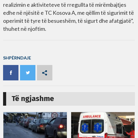
realizimin e aktiviteteve të rregullta të mirëmbajtjes
edhe në njësitë e TC Kosova A, me qëllim të sigurimit të
operimit të tyre të besueshëm, të sigurt dhe afatgjatë”,
thuhet në njoftim.
SHPËRNDAJE
Të ngjashme