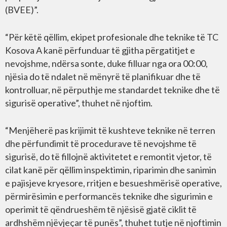
(BVEE)”.
“Për këtë qëllim, ekipet profesionale dhe teknike të TC
Kosova A kanë përfunduar të gjitha përgatitjet e
nevojshme, ndërsa sonte, duke filluar nga ora 00:00,
njësia do të ndalet në mënyrë të planifikuar dhe të
kontrolluar, në përputhje me standardet teknike dhe të
sigurisë operative”, thuhet në njoftim.
“Menjëherë pas krijimit të kushteve teknike në terren
dhe përfundimit të procedurave të nevojshme të
sigurisë, do të fillojnë aktivitetet e remontit vjetor, të
cilat kanë për qëllim inspektimin, riparimin dhe sanimin
e pajisjeve kryesore, rritjen e besueshmërisë operative,
përmirësimin e performancës teknike dhe sigurimin e
operimit të qëndrueshëm të njësisë gjatë ciklit të
ardhshëm njëvjeçar të punës”, thuhet tutje në njoftimin