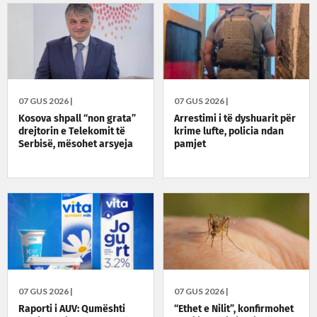
07 GUS 2026 |
07 GUS 2026 |
Kosova shpall “non grata”
Arrestimi i të dyshuarit për
drejtorin e Telekomit të
krime lufte, policia ndan
Serbisë, mësohet arsyeja
pamjet
07 GUS 2026 |
07 GUS 2026 |
Raporti i AUV: Qumështi
“Ethet e Nilit”, konfirmohet