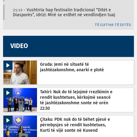
21:13
- Vushtrria hap festivalin tradicional “Ditët e
Diasporës”, Idrizi: Mirë se erdhët në vendlindjen tuaj
TË GJITHA TË DITËS
VIDEO
Gruda: Jemi në situatë të
jashtëzakonshme, anarki e plotë
Tahiri: Nuk do të lejojmë rrezikimin e
rendit kushtetues, kërkojmë seancë
të jashtëzakonshme sonte në orën
22:30
Çitaku: PDK nuk do të bëhet pjesë e
përmbysjes së rendit kushtetues,
Kurti të vijë sonte në Kuvend