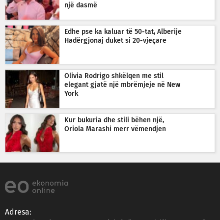
një dasmë
Edhe pse ka kaluar të 50-tat, Alberije
Hadërgjonaj duket si 20-vjeçare
Olivia Rodrigo shkëlqen me stil
elegant gjatë një mbrëmjeje në New
York
Kur bukuria dhe stili bëhen një,
Oriola Marashi merr vëmendjen
Adresa: