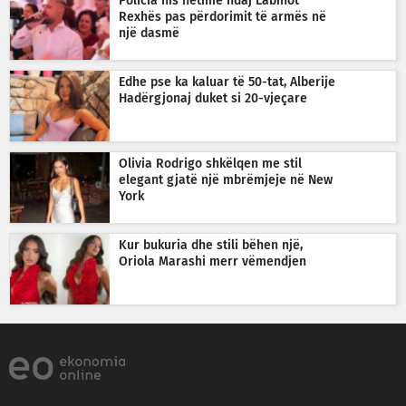
Policia nis hetime ndaj Labinot
Rexhës pas përdorimit të armës në
një dasmë
Edhe pse ka kaluar të 50-tat, Alberije
Hadërgjonaj duket si 20-vjeçare
Olivia Rodrigo shkëlqen me stil
elegant gjatë një mbrëmjeje në New
York
Kur bukuria dhe stili bëhen një,
Oriola Marashi merr vëmendjen