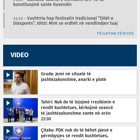
konstituojmë sonte Kuvendin
21:13
- Vushtrria hap festivalin tradicional “Ditët e
Diasporës”, Idrizi: Mirë se erdhët në vendlindjen tuaj
TË GJITHA TË DITËS
VIDEO
Gruda: Jemi në situatë të
jashtëzakonshme, anarki e plotë
Tahiri: Nuk do të lejojmë rrezikimin e
rendit kushtetues, kërkojmë seancë
të jashtëzakonshme sonte në orën
22:30
Çitaku: PDK nuk do të bëhet pjesë e
përmbysjes së rendit kushtetues,