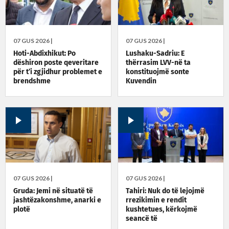
07 GUS 2026 |
07 GUS 2026 |
Hoti-Abdixhikut: Po
Lushaku-Sadriu: E
dëshiron poste qeveritare
thërrasim LVV-në ta
për t’i zgjidhur problemet e
konstituojmë sonte
brendshme
Kuvendin
07 GUS 2026 |
07 GUS 2026 |
Gruda: Jemi në situatë të
Tahiri: Nuk do të lejojmë
jashtëzakonshme, anarki e
rrezikimin e rendit
plotë
kushtetues, kërkojmë
seancë të
jashtëzakonshme sonte në