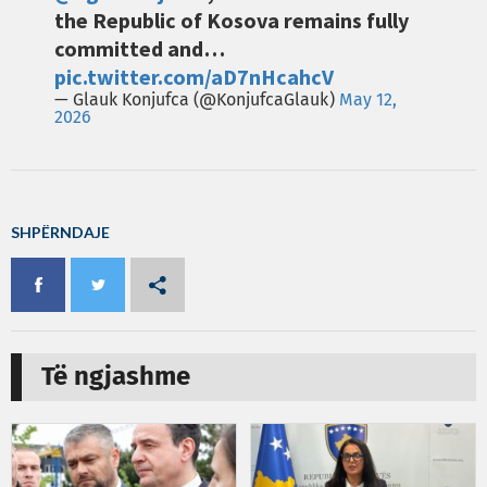
the Republic of Kosova remains fully
committed and…
pic.twitter.com/aD7nHcahcV
— Glauk Konjufca (@KonjufcaGlauk)
May 12,
2026
SHPËRNDAJE
Të ngjashme