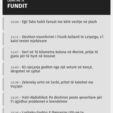
LAJME MË TË
FUNDIT
22:00
- Egli Tako habit fansat me këtë veshje në plazh
21:51
- Dështon transferimi i Fisnik Asllanit te Leipzigu, s’i
kaloi testet mjekësore
21:47
- Deri në 10 kilometra kolona në Morinë, pritje të
gjata për të hyrë në Kosovë
21:40
- 82-vjeçarja goditet nga një veturë në Korçë,
dërgohet në spital
21:38
- Zelensky arrin në Serbi, pritet të takohet me
Vuçiqin
21:35
- Hoti-Abdixhikut: Po dëshiron poste qeveritare për
t’i zgjidhur problemet e brendshme
21:24
- Lushaku-Sadriu: E thërrasim LVV-në ta