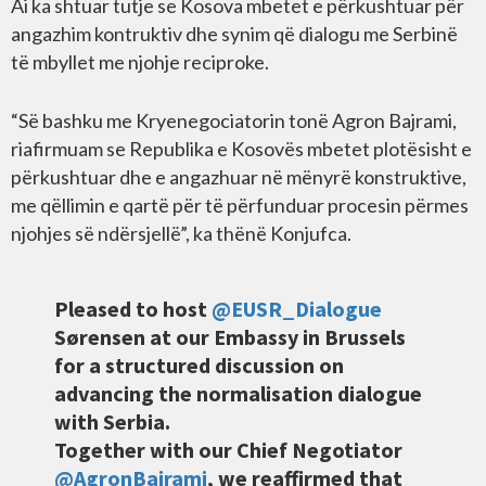
Ai ka shtuar tutje se Kosova mbetet e përkushtuar për
angazhim kontruktiv dhe synim që dialogu me Serbinë
të mbyllet me njohje reciproke.
“Së bashku me Kryenegociatorin tonë Agron Bajrami,
riafirmuam se Republika e Kosovës mbetet plotësisht e
përkushtuar dhe e angazhuar në mënyrë konstruktive,
me qëllimin e qartë për të përfunduar procesin përmes
njohjes së ndërsjellë”, ka thënë Konjufca.
Pleased to host
@EUSR_Dialogue
Sørensen at our Embassy in Brussels
for a structured discussion on
advancing the normalisation dialogue
with Serbia.
Together with our Chief Negotiator
@AgronBajrami
, we reaffirmed that