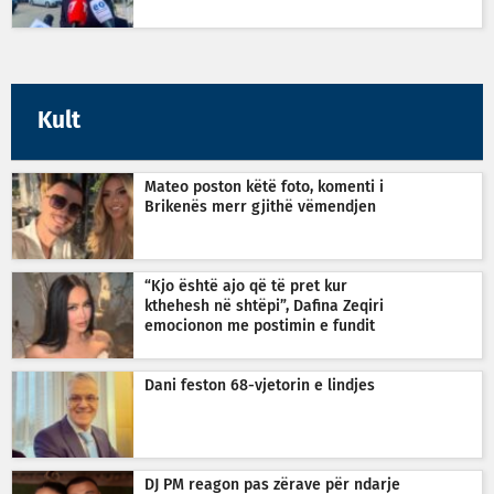
Kult
Mateo poston këtë foto, komenti i
Brikenës merr gjithë vëmendjen
“Kjo është ajo që të pret kur
kthehesh në shtëpi”, Dafina Zeqiri
emocionon me postimin e fundit
Dani feston 68-vjetorin e lindjes
DJ PM reagon pas zërave për ndarje