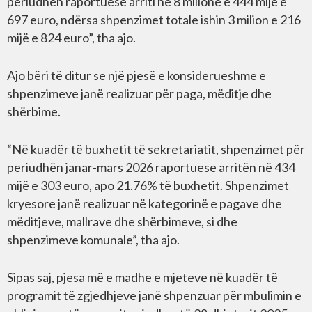
periudhën raportuese arriti në 8 milionë e 444 mijë e
697 euro, ndërsa shpenzimet totale ishin 3 milion e 216
mijë e 824 euro”, tha ajo.
Ajo bëri të ditur se një pjesë e konsiderueshme e
shpenzimeve janë realizuar për paga, mëditje dhe
shërbime.
“Në kuadër të buxhetit të sekretariatit, shpenzimet për
periudhën janar-mars 2026 raportuese arritën në 434
mijë e 303 euro, apo 21.76% të buxhetit. Shpenzimet
kryesore janë realizuar në kategorinë e pagave dhe
mëditjeve, mallrave dhe shërbimeve, si dhe
shpenzimeve komunale”, tha ajo.
Sipas saj, pjesa më e madhe e mjeteve në kuadër të
programit të zgjedhjeve janë shpenzuar për mbulimin e