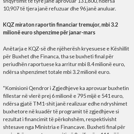
shqyrtimit të tyre janë aprovuar 131,800, ndërsa
10,907 të tjera janë refuzuar dhe 96 janë anuluar.
KQZ miraton raportin financiar tremujor, mbi 3.2
milionë euro shpenzime për janar-mars
Anëtarja e KQZ-së dhe njëherësh kryesuese e Këshillit
për Buxhet dhe Financa, tha se buxheti final për
periudhën raportuese ka arritur mbi 8.4 milionë euro,
ndërsa shpenzimet totale mbi 3.2 milionë euro.
“Komisioni Qendror i Zgjedhjeve ka aprovuar buxhetin
fillestar në vlerë prej 6 milionë e 795 mijë e 541 euro,
ndërsa gjatë TM1-shit janë realizuar edhe ndryshimet
buxhetore në kuadër të programit të zgjedhjeve si
rezultat i financimit të përkohshëm, respektivisht
shtesave nga Ministria e Financave. Buxheti final për