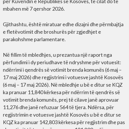
për Kuvendin e Republikës së Kosovës, të cilat do të
mbahen më 7 qershor 2026.
Gjithashtu, është miratuar edhe dizajni dhe përmbajtja
e fletëvotimit dhe broshurës për zgjedhjet e
parakohshme parlamentare.
Në fillim të mbledhjes, u prezantua një raport nga
përfundimi i dy periudhave të ndryshme për votuesit:
ndërrimi i qendrës së votimit brenda komunës (6 maj –
17 maj 2026) dhe regjistrimi i votuesve jashtë Kosovës
(6 maj – 17 maj 2026). Në mbledhje u bë e ditur se KQZ
ka pranuar 11,840 kërkesa për ndërrim të qendrës së
votimit brenda komunës, prej të cilave janë aprovuar
11,276 dhe janë refuzuar 564 të tjera. Ndërsa, për
regjistrimin e votuesve jashtë Kosovës u bë e ditur se
KQZ ka pranuar 142,803 kërkesa për regjistrim dhe pas