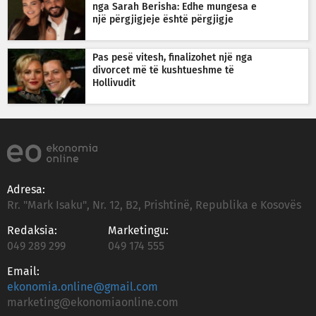
nga Sarah Berisha: Edhe mungesa e
një përgjigjeje është përgjigje
Pas pesë vitesh, finalizohet një nga
divorcet më të kushtueshme të
Hollivudit
Adresa:
Rr. "Mark Isaku", Nr. 12, B2, Prishtinë, Republika e Kosovës
Redaksia:
Marketingu:
049 289 299
049 174 555
Email:
ekonomia.online@gmail.com
marketing@ekonomiaonline.com