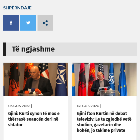
SHPËRNDAJE
Të ngjashme
06 GUS 2026 |
06 GUS 2026 |
Gjini: Kurti synon të mos e
Gjini fton Kurtin në debat
thërrasë seancën deri në
televiziv: Le ta zgjedhë vetë
shtator
studion, gazetarin dhe
kohën, jo takime private