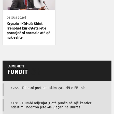
06 GUS 2026 |
Kryeziu i KDI-së: Shteti
rrënohet kur qytetarët e
pranojnë si normale atë që
nuk është
LAJME MË TË
FUNDIT
17:55
- Dibrani pret në takim zyrtarët e FBI-së
17:51
- Humbi ndjenjat gjatë punës në një kantier
ndërtimi, ndërron jetë 40-vjeçari në Durrës