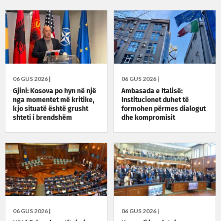
06 GUS 2026 |
06 GUS 2026 |
Gjini: Kosova po hyn në një
Ambasada e Italisë:
nga momentet më kritike,
Institucionet duhet të
kjo situatë është grusht
formohen përmes dialogut
shteti i brendshëm
dhe kompromisit
06 GUS 2026 |
06 GUS 2026 |