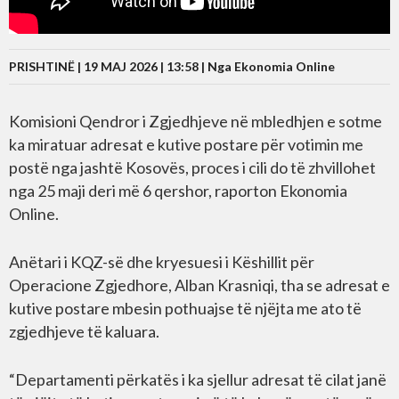
PRISHTINË | 19 MAJ 2026 | 13:58 |
Nga Ekonomia Online
Komisioni Qendror i Zgjedhjeve në mbledhjen e sotme
ka miratuar adresat e kutive postare për votimin me
postë nga jashtë Kosovës, proces i cili do të zhvillohet
nga 25 maji deri më 6 qershor, raporton Ekonomia
Online.
Anëtari i KQZ-së dhe kryesuesi i Këshillit për
Operacione Zgjedhore, Alban Krasniqi, tha se adresat e
kutive postare mbesin pothuajse të njëjta me ato të
zgjedhjeve të kaluara.
“Departamenti përkatës i ka sjellur adresat të cilat janë