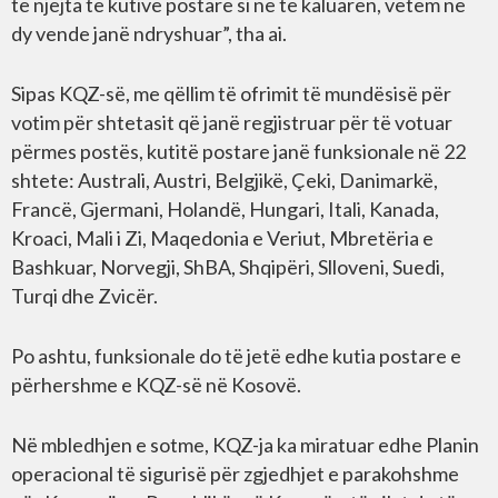
të njëjta të kutive postare si në të kaluarën, vetëm në
dy vende janë ndryshuar”, tha ai.
Sipas KQZ-së, me qëllim të ofrimit të mundësisë për
votim për shtetasit që janë regjistruar për të votuar
përmes postës, kutitë postare janë funksionale në 22
shtete: Australi, Austri, Belgjikë, Çeki, Danimarkë,
Francë, Gjermani, Holandë, Hungari, Itali, Kanada,
Kroaci, Mali i Zi, Maqedonia e Veriut, Mbretëria e
Bashkuar, Norvegji, ShBA, Shqipëri, Slloveni, Suedi,
Turqi dhe Zvicër.
Po ashtu, funksionale do të jetë edhe kutia postare e
përhershme e KQZ-së në Kosovë.
Në mbledhjen e sotme, KQZ-ja ka miratuar edhe Planin
operacional të sigurisë për zgjedhjet e parakohshme