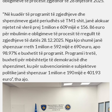
obligimeve të procesit zgjedhor të 28 dhjetorit 2025.
“Në kuadër të programit të zgjedhjeve dhe
shpenzimeve gjatë periudhës së TM1-shit, janë alokuar
mjetet në vlerë prej 1 milion e 609 mijë e 156. 86 euro
për mbulimin e obligimeve të procesit të rregullt të
zgjedhjeve të datës 28.12.2025. Nga kjo shumë janë
shpenzuar rreth 1 milion e 592 mijë e 690 euro, apo
98.97% e buxhetit të programit. Programi i tretë,
buxheti për mbështetje të demokracisë dhe
shpenzimet, ku për subvencionimin e subjekteve
politike janë shpenzuar 1 milion e 190 mijë e 401.93
euro”, tha ajo.