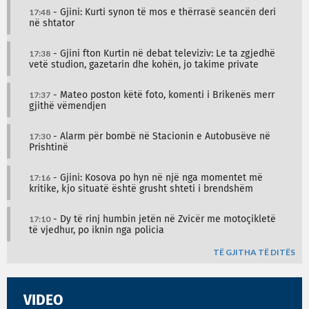
17:48
- Gjini: Kurti synon të mos e thërrasë seancën deri
në shtator
17:38
- Gjini fton Kurtin në debat televiziv: Le ta zgjedhë
vetë studion, gazetarin dhe kohën, jo takime private
17:37
- Mateo poston këtë foto, komenti i Brikenës merr
gjithë vëmendjen
17:30
- Alarm për bombë në Stacionin e Autobusëve në
Prishtinë
17:16
- Gjini: Kosova po hyn në një nga momentet më
kritike, kjo situatë është grusht shteti i brendshëm
17:10
- Dy të rinj humbin jetën në Zvicër me motoçikletë
të vjedhur, po iknin nga policia
TË GJITHA TË DITËS
VIDEO