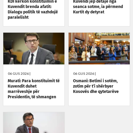
KDI kërkon konstituimin e
Kuvendi jep detaje nga
Kuvendit brenda afatit:
seanca sotme, ia përmend
Dialogu politik të vazhdojë
Kurtit dy detyrat
paralelisht
06 GUS 2026 |
06 GUS 2026 |
Murati: Para konstituimit të
Osmani: Betimi i sotëm,
Kuvendit duhet
zotim për t’i shërbyer
marrëveshje për
Kosovës dhe qytetarëve
Presidentin, të shmangen
zgjedhjet e reja