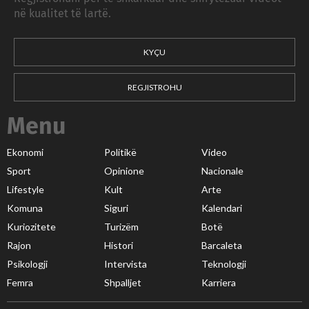
në kualitet të lartë.
KYÇU
REGJISTROHU
Menu
Ekonomi
Politikë
Video
Sport
Opinione
Nacionale
Lifestyle
Kult
Arte
Komuna
Siguri
Kalendari
Kuriozitete
Turizëm
Botë
Rajon
Histori
Barcaleta
Psikologji
Intervista
Teknologji
Femra
Shpalljet
Karriera