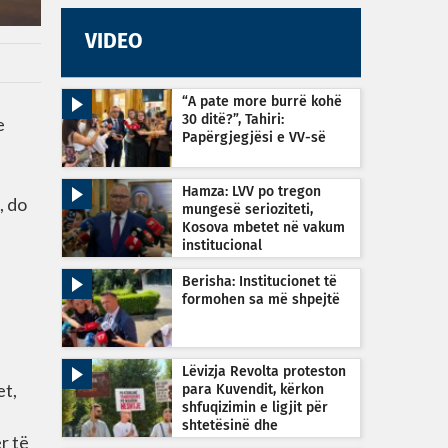
VIDEO
“A pate more burrë kohë
e
30 ditë?”, Tahiri:
Papërgjegjësi e VV-së
Hamza: LVV po tregon
, do
mungesë serioziteti,
Kosova mbetet në vakum
institucional
Berisha: Institucionet të
formohen sa më shpejtë
Lëvizja Revolta proteston
et,
para Kuvendit, kërkon
shfuqizimin e ligjit për
shtetësinë dhe
r të
transparencë nga MPB-ja