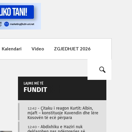
Kalendari
Video
ZGJEDHJET 2026
LAJME MË TË
FUNDIT
12:42
- Çitaku i reagon Kurtit: Albin,
mjaft – konstituoje Kuvendin dhe lëre
Kosovën të ecë përpara
12:40
- Abdixhiku e Haziri nuk
deklarohen pas ndërprerjes së