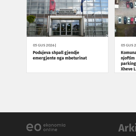
05 GUS 2026 |
05 GUS 2
Podujeva shpall gjendje
Komuna 
emergjente nga mbeturinat
njoftim
parking
Xheve L
Ark