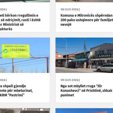
026 |
06 GUS 2026 |
eti kërkon rregullimin e
Komuna e Mitrovicës shpërndan
 së ndriçimit, rasti i është
200 pako ushqimore për familjet
r Ministrisë së
nevojë
rukturës
026 |
05 GUS 2026 |
a shpall gjendje
Nga sot mbyllet rruga “Ilir
nte për mbeturinat,
Konushevci” në Prishtinë, shkak
KRM “Pastrimi”
punimet