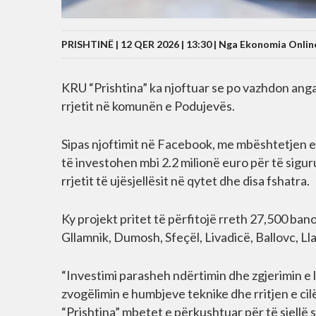
PRISHTINË | 12 QER 2026 | 13:30 |
Nga Ekonomia Onlin
KRU “Prishtina” ka njoftuar se po vazhdon anga
rrjetit në komunën e Podujevës.
Sipas njoftimit në Facebook, me mbështetjen e
të investohen mbi 2.2 milionë euro për të sigur
rrjetit të ujësjellësit në qytet dhe disa fshatra.
Ky projekt pritet të përfitojë rreth 27,500 ba
Gllamnik, Dumosh, Sfeçël, Livadicë, Ballovc, Ll
“Investimi parasheh ndërtimin dhe zgjerimin e lin
zvogëlimin e humbjeve teknike dhe rritjen e cil
“Prishtina” mbetet e përkushtuar për të sjellë