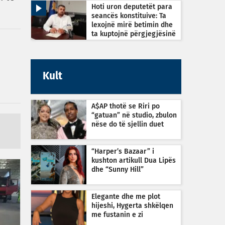
Hoti uron deputetët para
seancës konstituive: Ta
lexojnë mirë betimin dhe
ta kuptojnë përgjegjësinë
Kult
A$AP thotë se Riri po
“gatuan” në studio, zbulon
nëse do të sjellin duet
“Harper’s Bazaar” i
kushton artikull Dua Lipës
dhe “Sunny Hill”
Elegante dhe me plot
hijeshi, Hygerta shkëlqen
me fustanin e zi