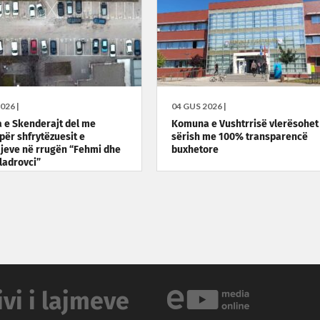
026 |
04 GUS 2026 |
e Skenderajt del me
Komuna e Vushtrrisë vlerësohet
 për shfrytëzuesit e
sërish me 100% transparencë
jeve në rrugën “Fehmi dhe
buxhetore
ladrovci”
ivi i lajmeve