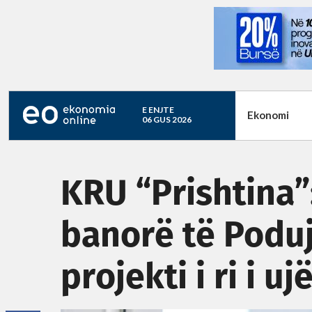
E ENJTE
Ekonomi
06 GUS 2026
KRU “Prishtina”
banorë të Poduj
projekti i ri i uj