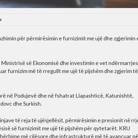
e
zhimin për përmirësimin e furnizimit me ujë dhe zgjerimin 
 Ministrisë së Ekonomisë dhe investimin e vet ndërmarrjes
uar furnizim më të rregullt me ujë të pijshëm dhe zgjerim të
norë në Podujevë dhe në fshatrat Llapashticë, Katunishtë,
adovc dhe Surkish.
jave të reja të ujësjellësit, përmirësimin e presionit në rrj
ësisë së furnizimit me ujë të pijshëm për qytetarët. KRU
 shërbime më cilësore dhe infrastrukturë më të avancuar pë