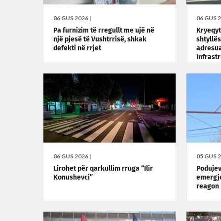
06 GUS 2026 |
06 GUS 2
Pa furnizim të rregullt me ujë në
Kryeqyt
një pjesë të Vushtrrisë, shkak
shtyllës
defekti në rrjet
adresua
Infrast
06 GUS 2026 |
05 GUS 2
Lirohet për qarkullim rruga “Ilir
Podujev
Konushevci”
emergje
reagon 