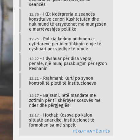
seancës
12:38
- IKD: Ndërprerja e seancës
konstituive cenon Kushtetutën dhe
nuk mund të arsyetohet me mungesën
e marrëveshjes politike
12:25
- Policia kërkon ndihmën e
qytetarëve për identifikimin e një të
dyshuari për vjedhje të rëndë
12:22
- I dyshuar për disa vepra
penale, një muaj paraburgim për Egzon
Reshanin
12:21
- Rrahmani: Kurti po synon
kontroll të plotë të institucioneve
12:17
- Bajrami: Tetë mandate me
zotimin për t’i shërbyer Kosovës me
nder dhe përgjegjësi
12:17
- Hoxhaj: Kosova po kalon
situatë anarkike, institucionet të
formohen sa më shpejt
TË GJITHA TË DITËS