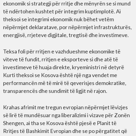
ekonomik si strategji për rritje dhe mënyrën se si mund
të ndërtohen kushtet për integrim kuptimplotë. Ai
theksoi se integrimi ekonomik nuk bëhet vetëm
nëpërmjet deklaratave, por nëpërmjet infrastrukturës,
energjisë, rrjeteve digjitale, tregtisë dhe investimeve.
Teksa foli për rritjen e vazhdueshme ekonomike të
viteve të fundit, rritjen e eksporteve si dhe atë të
investimeve të huaja direkte, kryeministri në detyrë
Kurti theksoi se Kosova është një nga vendet me
performancën më të mirë të qeverisjes demokratike,
transparencës dhe sundimit të ligjit në rajon.
Krahas afrimit me tregun evropian nëpërmjet lëvizjes
së lirë të mundësuar nga liberalizimi i vizave për Zonën
Shengen, ai tha se Kosova është pjesë e Planit të
Rritjes të Bashkimit Evropian dhe se po përgatitet që