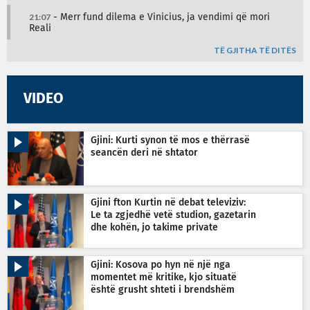
21:07
- Merr fund dilema e Vinicius, ja vendimi që mori
Reali
TË GJITHA TË DITËS
VIDEO
Gjini: Kurti synon të mos e thërrasë
seancën deri në shtator
Gjini fton Kurtin në debat televiziv:
Le ta zgjedhë vetë studion, gazetarin
dhe kohën, jo takime private
Gjini: Kosova po hyn në një nga
momentet më kritike, kjo situatë
është grusht shteti i brendshëm