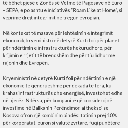
të bëhet pjesë e Zonës së Vetme të Pagesave në Euro
– SEPA, e po ashtu e iniciativës “Roam Like at Home”, si
veprime drejt integrimit në tregun evropian.
Në kontekst të masave për lehtësimin e integrimit
ekonomik, kryeministri në detyrë Kurti foli për planet
për ndërtimin e infrastrukturës hekurudhore, për
krijimin e rrjetit të brendshëm dhe për t’u lidhur me
rajonin dhe Evropën.
Kryeministri në detyrë Kurti foli për ndërtimin e një
ekonomie të qëndrueshme për dekada të tëra, ku
krahas infrastrukturës dhe energjisë, investohet edhe
në njerëz. Ndërsa, për kompanitë që konsiderojnë
investime në Ballkanin Perëndimor, ai theksoi se
Kosova ofron një kombinim bindës: tatimin prej 10%
për korporatat, euron si valutë zyrtare, fuqi punëtore