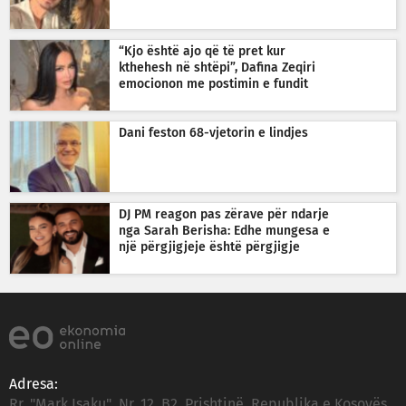
“Kjo është ajo që të pret kur
kthehesh në shtëpi”, Dafina Zeqiri
emocionon me postimin e fundit
Dani feston 68-vjetorin e lindjes
DJ PM reagon pas zërave për ndarje
nga Sarah Berisha: Edhe mungesa e
një përgjigjeje është përgjigje
Adresa:
Rr. "Mark Isaku", Nr. 12, B2, Prishtinë, Republika e Kosovës