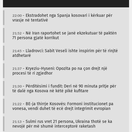
22:00
- Ekstradohet nga Spanja kosovari i kërkuar për
vrasje në tentativë
21:52
- Në Iran raportohet se janë ekzekutuar të paktën
71 persona gjatë korrikut
21:45
- Lladrovci: Sabit Veseli ishte inspirim për të rinjtë
atdhetarë
21:37
- Kryeziu-Hyseni: Opozita po na çon drejt një
procesi të ri zgjedhor
21:30
- Përditësimi i fundit: Deri në 90 minuta pritje për
të dalë nga Kosova në këtë pikë kufitare
21:22
- BE-ja thirrje Kosovës: Formoni institucionet pa
vonesa, vendi duhet të ecë drejt integrimit evropian
21:13
- Sulmi rus vret 21 persona, Ukraina thotë se ka
nevojë për më shumë interceptorë raketash