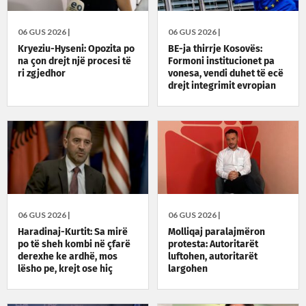
06 GUS 2026 |
06 GUS 2026 |
Kryeziu-Hyseni: Opozita po
BE-ja thirrje Kosovës:
na çon drejt një procesi të
Formoni institucionet pa
ri zgjedhor
vonesa, vendi duhet të ecë
drejt integrimit evropian
06 GUS 2026 |
06 GUS 2026 |
Haradinaj-Kurtit: Sa mirë
Molliqaj paralajmëron
po të sheh kombi në çfarë
protesta: Autoritarët
derexhe ke ardhë, mos
luftohen, autoritarët
lësho pe, krejt ose hiç
largohen