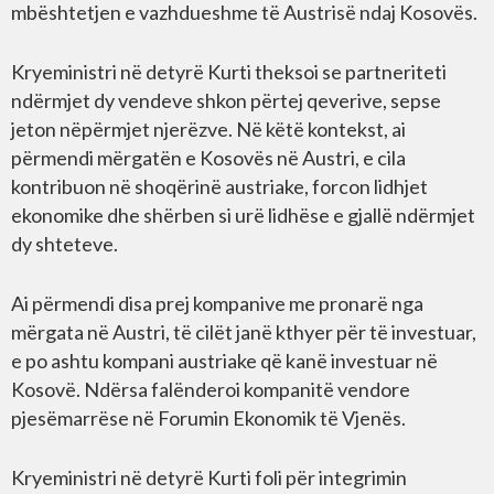
mbështetjen e vazhdueshme të Austrisë ndaj Kosovës.
Kryeministri në detyrë Kurti theksoi se partneriteti
ndërmjet dy vendeve shkon përtej qeverive, sepse
jeton nëpërmjet njerëzve. Në këtë kontekst, ai
përmendi mërgatën e Kosovës në Austri, e cila
kontribuon në shoqërinë austriake, forcon lidhjet
ekonomike dhe shërben si urë lidhëse e gjallë ndërmjet
dy shteteve.
Ai përmendi disa prej kompanive me pronarë nga
mërgata në Austri, të cilët janë kthyer për të investuar,
e po ashtu kompani austriake që kanë investuar në
Kosovë. Ndërsa falënderoi kompanitë vendore
pjesëmarrëse në Forumin Ekonomik të Vjenës.
Kryeministri në detyrë Kurti foli për integrimin