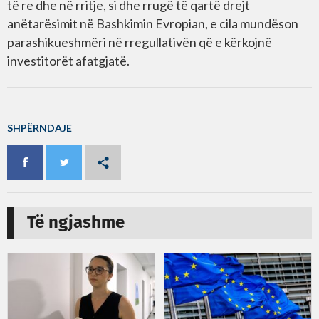
të re dhe në rritje, si dhe rrugë të qartë drejt
anëtarësimit në Bashkimin Evropian, e cila mundëson
parashikueshmëri në rregullativën që e kërkojnë
investitorët afatgjatë.
SHPËRNDAJE
Të ngjashme