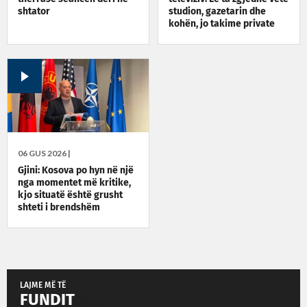
shtator
studion, gazetarin dhe
kohën, jo takime private
06 GUS 2026 |
Gjini: Kosova po hyn në një
nga momentet më kritike,
kjo situatë është grusht
shteti i brendshëm
LAJME MË TË
FUNDIT