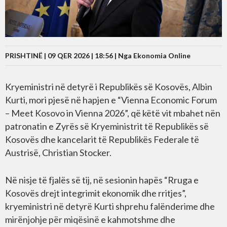
PRISHTINË | 09 QER 2026 | 18:56 |
Nga Ekonomia Online
Kryeministri në detyrë i Republikës së Kosovës, Albin
Kurti, mori pjesë në hapjen e “Vienna Economic Forum
– Meet Kosovo in Vienna 2026”, që këtë vit mbahet nën
patronatin e Zyrës së Kryeministrit të Republikës së
Kosovës dhe kancelarit të Republikës Federale të
Austrisë, Christian Stocker.
Në nisje të fjalës së tij, në sesionin hapës “Rruga e
Kosovës drejt integrimit ekonomik dhe rritjes”,
kryeministri në detyrë Kurti shprehu falënderime dhe
mirënjohje për miqësinë e kahmotshme dhe