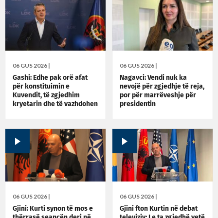
06 GUS 2026 |
06 GUS 2026 |
Gashi: Edhe pak orë afat
Nagavci: Vendi nuk ka
për konstituimin e
nevojë për zgjedhje të reja,
Kuvendit, të zgjedhim
por për marrëveshje për
kryetarin dhe të vazhdohen
presidentin
bisedimet për qeverinë e
presidentin
06 GUS 2026 |
06 GUS 2026 |
Gjini: Kurti synon të mos e
Gjini fton Kurtin në debat
thërrasë seancën deri në
televiziv: Le ta zgjedhë vetë