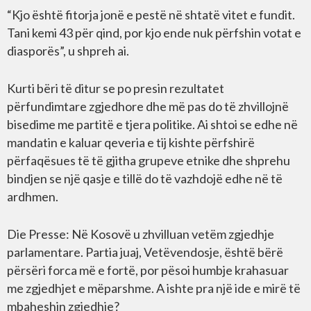
“Kjo është fitorja jonë e pestë në shtatë vitet e fundit.
Tani kemi 43 për qind, por kjo ende nuk përfshin votat e
diasporës”, u shpreh ai.
Kurti bëri të ditur se po presin rezultatet
përfundimtare zgjedhore dhe më pas do të zhvillojnë
bisedime me partitë e tjera politike. Ai shtoi se edhe në
mandatin e kaluar qeveria e tij kishte përfshirë
përfaqësues të të gjitha grupeve etnike dhe shprehu
bindjen se një qasje e tillë do të vazhdojë edhe në të
ardhmen.
Die Presse: Në Kosovë u zhvilluan vetëm zgjedhje
parlamentare. Partia juaj, Vetëvendosje, është bërë
përsëri forca më e fortë, por pësoi humbje krahasuar
me zgjedhjet e mëparshme. A ishte pra një ide e mirë të
mbaheshin zgjedhje?