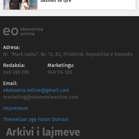
dasmës së tyre
Adresa:
Rr. "Mark Isaku", Nr. 12, B2, Prishtinë, Republika e Kosovës
Redaksia:
Marketingu:
049 289 299
049 174 555
Email:
ekonomia.online@gmail.com
marketing@ekonomiaonline.com
Impressum
Themeluar nga Faton Osmani
Arkivi i lajmeve