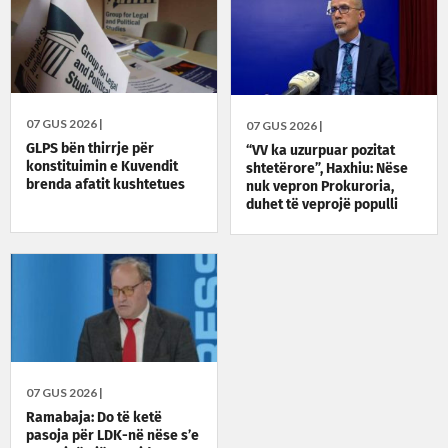
07 GUS 2026 |
07 GUS 2026 |
GLPS bën thirrje për
“VV ka uzurpuar pozitat
konstituimin e Kuvendit
shtetërore”, Haxhiu: Nëse
brenda afatit kushtetues
nuk vepron Prokuroria,
duhet të veprojë populli
07 GUS 2026 |
Ramabaja: Do të ketë
pasoja për LDK-në nëse s’e