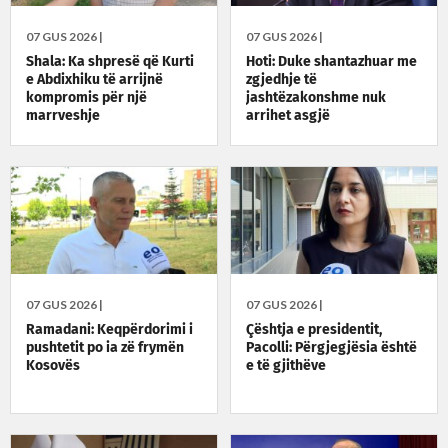
07 GUS 2026 |
07 GUS 2026 |
Shala: Ka shpresë që Kurti
Hoti: Duke shantazhuar me
e Abdixhiku të arrijnë
zgjedhje të
kompromis për një
jashtëzakonshme nuk
marrveshje
arrihet asgjë
07 GUS 2026 |
07 GUS 2026 |
Ramadani: Keqpërdorimi i
Çështja e presidentit,
pushtetit po ia zë frymën
Pacolli: Përgjegjësia është
Kosovës
e të gjithëve