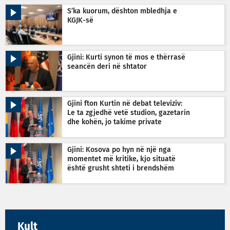
S’ka kuorum, dështon mbledhja e
KGJK-së
Gjini: Kurti synon të mos e thërrasë
seancën deri në shtator
Gjini fton Kurtin në debat televiziv:
Le ta zgjedhë vetë studion, gazetarin
dhe kohën, jo takime private
Gjini: Kosova po hyn në një nga
momentet më kritike, kjo situatë
është grusht shteti i brendshëm
Kult