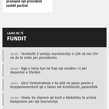
pranojnë një president
jashtë partisë
LAJME MË TË
FUNDIT
12:15
- Termkolli: E vetmja marrëveshje e LDK-së me LVV-
në do të ishte për presidentin
12:14
- Nga e hëna hyn në fuqi një vendim i ri për
deponinë e Sferkës
12:11
- Geci: Vetëvendosje e ka qitë në pazar postin e
Kryeparlamentarit që u takon me Kushtetutë, pazarxhitë
12:10
- Shala: Ka shpresë që Kurti e Abdixhiku të arrijnë
kompromis për një marrveshje