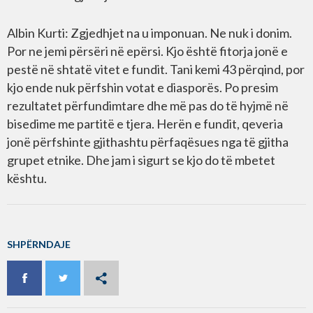
Albin Kurti: Zgjedhjet na u imponuan. Ne nuk i donim.
Por ne jemi përsëri në epërsi. Kjo është fitorja jonë e
pestë në shtatë vitet e fundit. Tani kemi 43 përqind, por
kjo ende nuk përfshin votat e diasporës. Po presim
rezultatet përfundimtare dhe më pas do të hyjmë në
bisedime me partitë e tjera. Herën e fundit, qeveria
jonë përfshinte gjithashtu përfaqësues nga të gjitha
grupet etnike. Dhe jam i sigurt se kjo do të mbetet
kështu.
SHPËRNDAJE