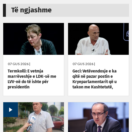
Të ngjashme
07 GUS 2026 |
07 GUS 2026 |
Termkolli: E vetmja
Geci: Vetëvendosje e ka
marrëveshje e LDK-së me
qitë në pazar postin e
LVV-në do të ishte për
Kryeparlamentarit që u
presidentin
takon me Kushtetutë,
pazarxhitë