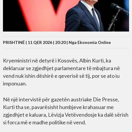
PRISHTINË | 11 QER 2026 | 20:20 |
Nga Ekonomia Online
Kryeministri në detyrë i Kosovës, Albin Kurti, ka
deklaruar se zgjedhjet parlamentare të mbajtura në
vend nuk ishin dëshirë e qeverisë së tij, por se ato iu
imponuan.
Në një intervistë për gazetën austriake Die Presse,
Kurti tha se, pavarësisht humbjeve krahasuar me
zgjedhjet e kaluara, Lëvizja Vetëvendosje ka dalë sërish
si forca më e madhe politike në vend.