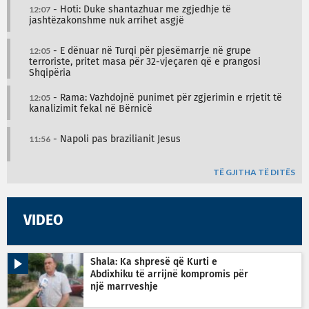
12:07
- Hoti: Duke shantazhuar me zgjedhje të
jashtëzakonshme nuk arrihet asgjë
12:05
- E dënuar në Turqi për pjesëmarrje në grupe
terroriste, pritet masa për 32-vjeçaren që e prangosi
Shqipëria
12:05
- Rama: Vazhdojnë punimet për zgjerimin e rrjetit të
kanalizimit fekal në Bërnicë
11:56
- Napoli pas brazilianit Jesus
TË GJITHA TË DITËS
VIDEO
Shala: Ka shpresë që Kurti e
Abdixhiku të arrijnë kompromis për
një marrveshje