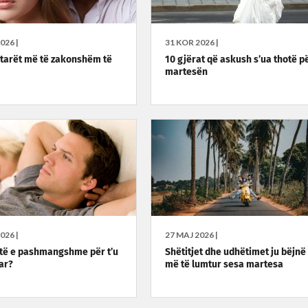
026 |
31 KOR 2026 |
tarët më të zakonshëm të
10 gjërat që askush s’ua thotë p
martesën
026 |
27 MAJ 2026 |
të e pashmangshme për t’u
Shëtitjet dhe udhëtimet ju bëjnë
ar?
më të lumtur sesa martesa