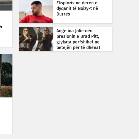
Eksploziv në derën e
dyqanit të Noizy-t në
Durrës
ër
Angelina Jolie nën
presionin e Brad Pitt,
gjykata përfshihet në
betejën për të dhënat
financiare