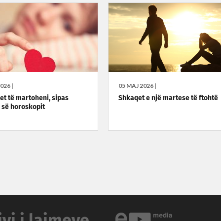
026 |
05 MAJ 2026 |
et të martoheni, sipas
Shkaqet e një martese të ftohtë
 së horoskopit