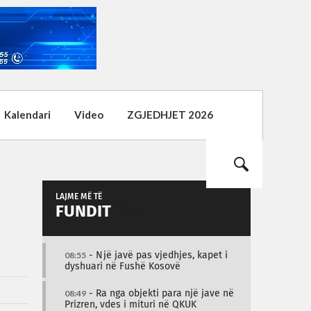
Kalendari
Video
ZGJEDHJET 2026
LAJME MË TË
FUNDIT
08:55
- Një javë pas vjedhjes, kapet i
dyshuari në Fushë Kosovë
08:49
- Ra nga objekti para një jave në
Prizren, vdes i mituri në QKUK