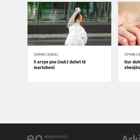
20 MAJ 2026 |
07 MAJ 2
5 arsye pse (nuk) duhet të
Kur duh
martoheni
shenjës