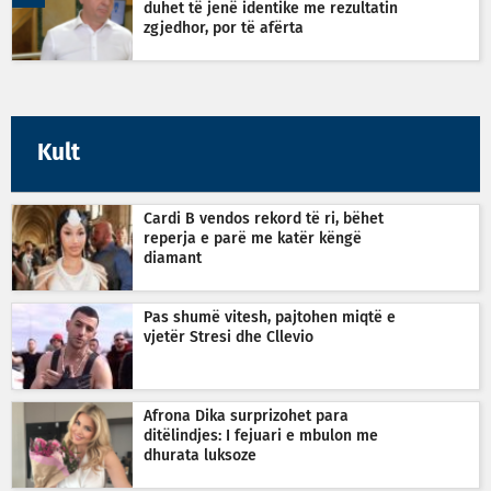
duhet të jenë identike me rezultatin
zgjedhor, por të afërta
Kult
Cardi B vendos rekord të ri, bëhet
reperja e parë me katër këngë
diamant
Pas shumë vitesh, pajtohen miqtë e
vjetër Stresi dhe Cllevio
Afrona Dika surprizohet para
ditëlindjes: I fejuari e mbulon me
dhurata luksoze