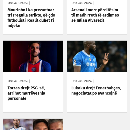
08 GUS 2026 |
08 GUS 2026 |
Mourinho i ka prezantuar
Arsenali merr përditësim
tri rregulla strikte, që çdo
të madh rreth të ardhmes
futbollist i Realit duhet t’i
së Julian Alvarezit
ndjekë
08 GUS 2026 |
08 GUS 2026 |
Torres drejt PSG-së,
Lukaku drejt Fenerbahçes,
arrihet marrëveshja
negociatat po avancojnë
personale