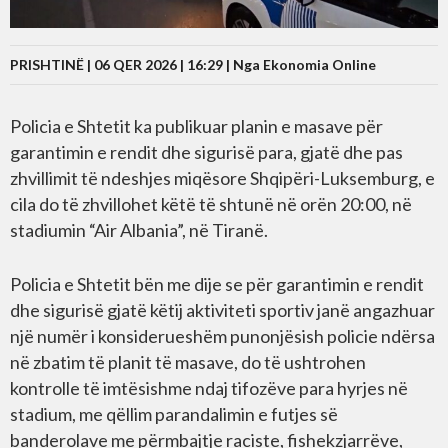
PRISHTINË | 06 QER 2026 | 16:29 |
Nga Ekonomia Online
Policia e Shtetit ka publikuar planin e masave për
garantimin e rendit dhe sigurisë para, gjatë dhe pas
zhvillimit të ndeshjes miqësore Shqipëri-Luksemburg, e
cila do të zhvillohet këtë të shtunë në orën 20:00, në
stadiumin “Air Albania”, në Tiranë.
Policia e Shtetit bën me dije se për garantimin e rendit
dhe sigurisë gjatë këtij aktiviteti sportiv janë angazhuar
një numër i konsiderueshëm punonjësish policie ndërsa
në zbatim të planit të masave, do të ushtrohen
kontrolle të imtësishme ndaj tifozëve para hyrjes në
stadium, me qëllim parandalimin e futjes së
banderolave me përmbajtje raciste, fishekzjarrëve,