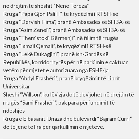
në drejtim të sheshit “Nënë Tereza”
Rruga “Papa Gjon Pali II”, te kryqëzimi i RTSH-së
Rruga “Dervish Hima”, pranë Ambasadës së SHBA-së
Rruga “Asim Zeneli”, pranë Ambasadës së SHBA-së
Rruga “Themistokli Gërmenji”, në fillim të rrugës
Rruga “Ismail Qemali”, te kryqëzimi i RTSH-së
Rruga “Lekë Dukagjini”, pranë ish-Gardës së
Republikës, korridor hyrës për në parkimin e caktuar
vetëm për mjetet e autorizuara nga FSHF-ja
Rruga “Abdyl Frashëri”, pranë kryqëzimit të Librit
Universitar
Sheshi “Willson”, ku lëvizja do të devijohet në drejtim të
rrugës “Sami Frashëri”, pak para përfundimit të
ndeshjes
Rruga e Elbasanit, Unaza dhe bulevardi “Bajram Curri”
do të jenë të lira për qarkullimin e mjeteve.