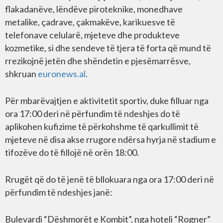
flakadanëve, lëndëve piroteknike, monedhave
metalike, çadrave, çakmakëve, karikuesve të
telefonave celularë, mjeteve dhe produkteve
kozmetike, si dhe sendeve të tjera të forta që mund të
rrezikojnë jetën dhe shëndetin e pjesëmarrësve,
shkruan
euronews.al
.
Për mbarëvajtjen e aktivitetit sportiv, duke filluar nga
ora 17:00 deri në përfundim të ndeshjes do të
aplikohen kufizime të përkohshme të qarkullimit të
mjeteve në disa akse rrugore ndërsa hyrja në stadium e
tifozëve do të fillojë në orën 18:00.
Rrugët që do të jenë të bllokuara nga ora 17:00 deri në
përfundim të ndeshjes janë:
Bulevardi “Dëshmorët e Kombit”, nga hoteli “Rogner”