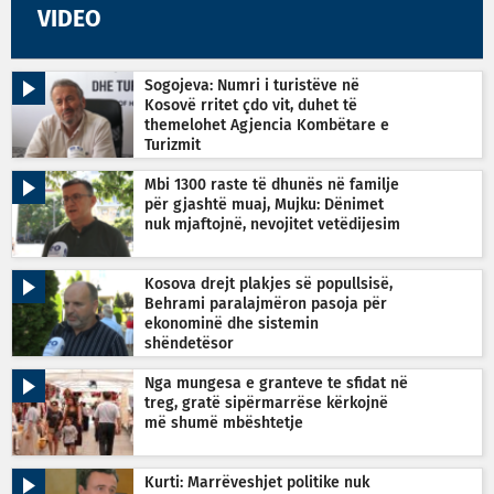
VIDEO
Sogojeva: Numri i turistëve në
Kosovë rritet çdo vit, duhet të
themelohet Agjencia Kombëtare e
Turizmit
Mbi 1300 raste të dhunës në familje
për gjashtë muaj, Mujku: Dënimet
nuk mjaftojnë, nevojitet vetëdijesim
Kosova drejt plakjes së popullsisë,
Behrami paralajmëron pasoja për
ekonominë dhe sistemin
shëndetësor
Nga mungesa e granteve te sfidat në
treg, gratë sipërmarrëse kërkojnë
më shumë mbështetje
Kurti: Marrëveshjet politike nuk