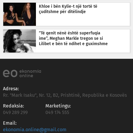
Khloe i bën Kylie-t një tortë të
çuditshme për ditëlindje
“Të qenit nënë është superfuqia
ime”, Meghan Markle tregon se si
Lilibet e bën të ndihet e guximshme
Adresa:
Rr. "Mark Isaku", Nr. 12, B2, Prishtinë, Republika e Kosovës
Redaksia:
Marketingu:
049 289 299
049 174 555
Email:
ekonomia.online@gmail.com