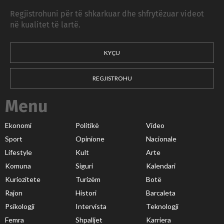
Regjistrohuni për të shkarkuar dhe shfrytëzuar videot
në kualitet të lartë.
KYÇU
REGJISTROHU
Menu
Ekonomi
Politikë
Video
Sport
Opinione
Nacionale
Lifestyle
Kult
Arte
Komuna
Siguri
Kalendari
Kuriozitete
Turizëm
Botë
Rajon
Histori
Barcaleta
Psikologji
Intervista
Teknologji
Femra
Shpalljet
Karriera