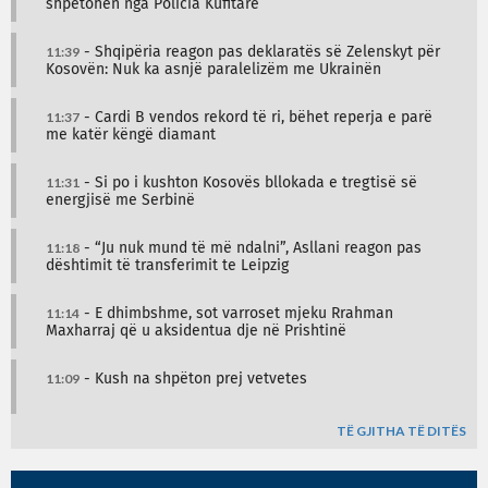
shpëtohen nga Policia Kufitare
11:39
- Shqipëria reagon pas deklaratës së Zelenskyt për
Kosovën: Nuk ka asnjë paralelizëm me Ukrainën
11:37
- Cardi B vendos rekord të ri, bëhet reperja e parë
me katër këngë diamant
11:31
- Si po i kushton Kosovës bllokada e tregtisë së
energjisë me Serbinë
11:18
- “Ju nuk mund të më ndalni”, Asllani reagon pas
dështimit të transferimit te Leipzig
11:14
- E dhimbshme, sot varroset mjeku Rrahman
Maxharraj që u aksidentua dje në Prishtinë
11:09
- Kush na shpëton prej vetvetes
TË GJITHA TË DITËS