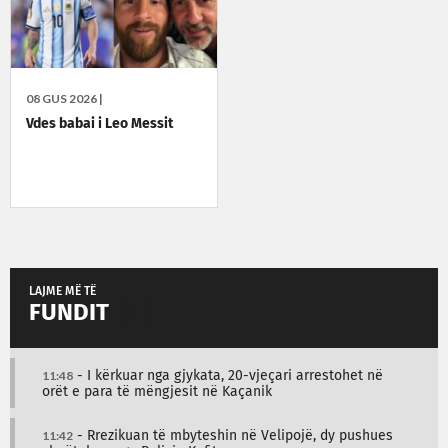
08 GUS 2026 |
Vdes babai i Leo Messit
LAJME MË TË
FUNDIT
11:48
- I kërkuar nga gjykata, 20-vjeçari arrestohet në
orët e para të mëngjesit në Kaçanik
11:42
- Rrezikuan të mbyteshin në Velipojë, dy pushues