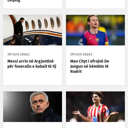
Leipzig
09 GUS 2026 |
09 GUS 2026 |
Messi arrin në Argjentinë
Man Cityt i ofrojnë De
për funeralin e babait të tij
Jongun në këmbim të
Rodrit