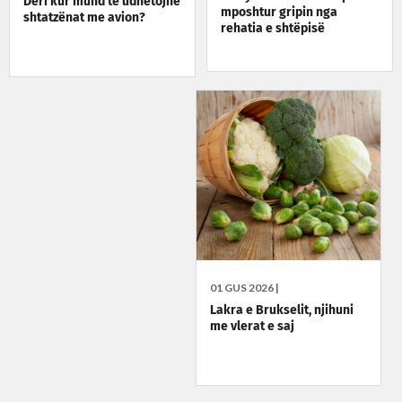
Deri kur mund të udhëtojnë
mposhtur gripin nga
shtatzënat me avion?
rehatia e shtëpisë
01 GUS 2026 |
Lakra e Brukselit, njihuni
me vlerat e saj