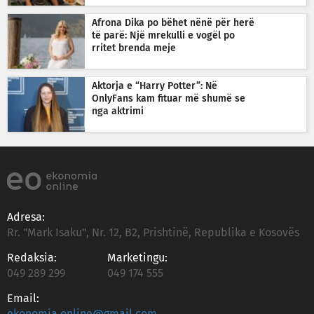
Afrona Dika po bëhet nënë për herë
të parë: Një mrekulli e vogël po
rritet brenda meje
Aktorja e “Harry Potter”: Në
OnlyFans kam fituar më shumë se
nga aktrimi
Adresa:
Rr. "Mark Isaku", Nr. 12, B2, Prishtinë, Republika e Kosovës
Redaksia:
Marketingu:
049 289 299
049 174 555
Email: