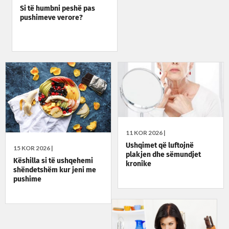
Si të humbni peshë pas
pushimeve verore?
11 KOR 2026 |
Ushqimet që luftojnë
15 KOR 2026 |
plakjen dhe sëmundjet
Këshilla si të ushqehemi
kronike
shëndetshëm kur jeni me
pushime