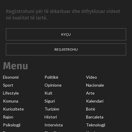
Regjistrohuni për të shkarkuar dhe shfrytëzuar videot
në kualitet të lartë.
KYÇU
REGJISTROHU
Menu
Ekonomi
Politikë
Video
Sport
Opinione
Nacionale
Lifestyle
Kult
Arte
Komuna
Siguri
Kalendari
Kuriozitete
Turizëm
Botë
Rajon
Histori
Barcaleta
Psikologji
Intervista
Teknologji