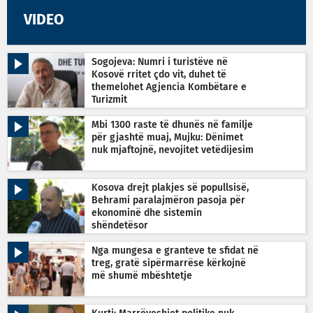
VIDEO
Sogojeva: Numri i turistëve në
Kosovë rritet çdo vit, duhet të
themelohet Agjencia Kombëtare e
Turizmit
Mbi 1300 raste të dhunës në familje
për gjashtë muaj, Mujku: Dënimet
nuk mjaftojnë, nevojitet vetëdijesim
Kosova drejt plakjes së popullsisë,
Behrami paralajmëron pasoja për
ekonominë dhe sistemin
shëndetësor
Nga mungesa e granteve te sfidat në
treg, gratë sipërmarrëse kërkojnë
më shumë mbështetje