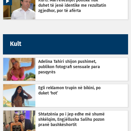
Kurti: Marrëveshjet politike nuk
duhet të jenë identike me rezultatin
zgjedhor, por të afërta
Kult
Adelina Tahiri shijon pushimet,
publikon fotografi sensuale para
pasqyrës
Egli reklamon trupin në bikini, po
duket ‘hot’
Shtatzënia po i jep edhe më shumë
shkëlqim, Engjëllusha Salihu pozon
pranë bashkëshortit