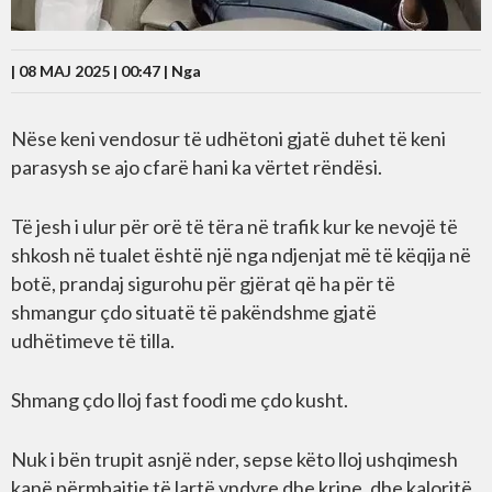
| 08 MAJ 2025 | 00:47 |
Nga
Nëse keni vendosur të udhëtoni gjatë duhet të keni
parasysh se ajo cfarë hani ka vërtet rëndësi.
Të jesh i ulur për orë të tëra në trafik kur ke nevojë të
shkosh në tualet është një nga ndjenjat më të këqija në
botë, prandaj sigurohu për gjërat që ha për të
shmangur çdo situatë të pakëndshme gjatë
udhëtimeve të tilla.
Shmang çdo lloj fast foodi me çdo kusht.
Nuk i bën trupit asnjë nder, sepse këto lloj ushqimesh
kanë përmbajtje të lartë yndyre dhe kripe, dhe kaloritë