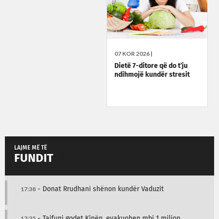
07 KOR 2026 |
Dietë 7-ditore që do t’ju
ndihmojë kundër stresit
LAJME MË TË
FUNDIT
17:38
- Donat Rrudhani shënon kundër Vaduzit
17:35
- Tajfuni godet Kinën, evakuohen mbi 1 milion