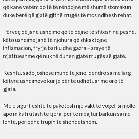
që kanë vetëm do të të rëndojnë më shumë stomakun
duke bërë që gjatë gjithë rrugës të mos ndihesh rehat.
Përveç që janë ushqime që të bëjnë të shtosh në peshë,
këto ushqime janë të njohura që shkaktojnë
inflamacion, fryrje barku dhe gazra – arsye të
mjaftueshme që nuk të duhen gjatë rrugës së gjatë.
Kështu, sado joshëse mund të jenë, qëndro sa më larg
këtyre ushqimeve kur je për të udhëtuar me orë të
gjata.
Më e sigurt është të paketosh një vakt të vogël, si mollë
apo miks frutash të tjera, për të mbajtur barkun sa më
lehtë, por edhe trupin të shëndetshëm.