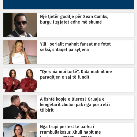
Një tjetër goditje për Sean Combs,
burgu i zgjatet edhe më shumë
Ylli i serialit mahnit fansat me fotot
seksi, shfaqet pa sytjena
“Qershia mbi tortë”, Kida mahnit me
paraqitjen e saj të fundit
A është kopje e Bleros? Gruaja e
këngëtarit zbulon pak nga portreti i
të birit
Nga trupi perfekt te barku i
rrumbullakosur, Xhuli habit me