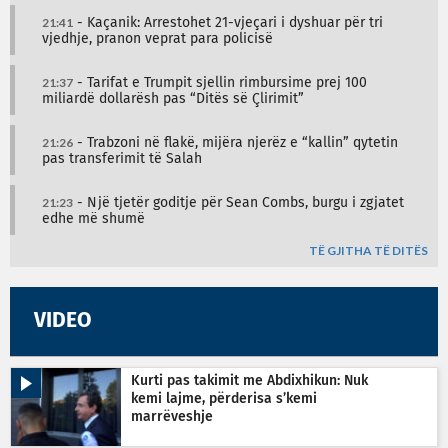
21:41
- Kaçanik: Arrestohet 21-vjeçari i dyshuar për tri
vjedhje, pranon veprat para policisë
21:37
- Tarifat e Trumpit sjellin rimbursime prej 100
miliardë dollarësh pas “Ditës së Çlirimit”
21:26
- Trabzoni në flakë, mijëra njerëz e “kallin” qytetin
pas transferimit të Salah
21:23
- Një tjetër goditje për Sean Combs, burgu i zgjatet
edhe më shumë
TË GJITHA TË DITËS
VIDEO
Kurti pas takimit me Abdixhikun: Nuk
kemi lajme, përderisa s’kemi
marrëveshje