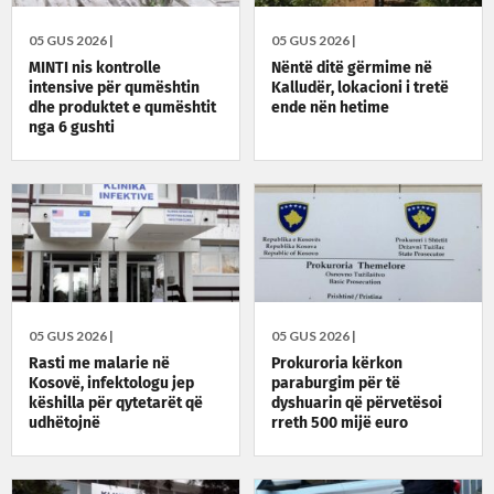
05 GUS 2026 |
05 GUS 2026 |
MINTI nis kontrolle
Nëntë ditë gërmime në
intensive për qumështin
Kalludër, lokacioni i tretë
dhe produktet e qumështit
ende nën hetime
nga 6 gushti
05 GUS 2026 |
05 GUS 2026 |
Rasti me malarie në
Prokuroria kërkon
Kosovë, infektologu jep
paraburgim për të
këshilla për qytetarët që
dyshuarin që përvetësoi
udhëtojnë
rreth 500 mijë euro