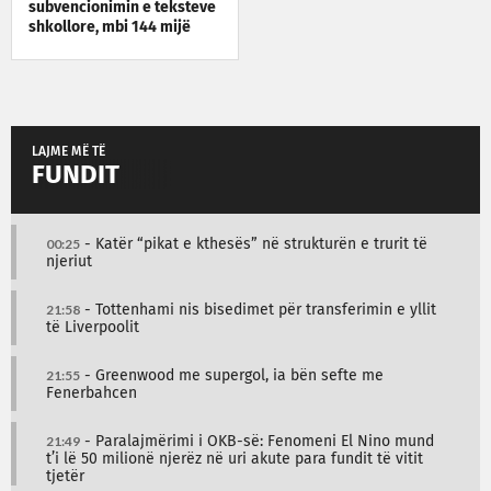
subvencionimin e teksteve
shkollore, mbi 144 mijë
aplikime të pranuara
LAJME MË TË
FUNDIT
00:25
- Katër “pikat e kthesës” në strukturën e trurit të
njeriut
21:58
- Tottenhami nis bisedimet për transferimin e yllit
të Liverpoolit
21:55
- Greenwood me supergol, ia bën sefte me
Fenerbahcen
21:49
- Paralajmërimi i OKB-së: Fenomeni El Nino mund
t’i lë 50 milionë njerëz në uri akute para fundit të vitit
tjetër