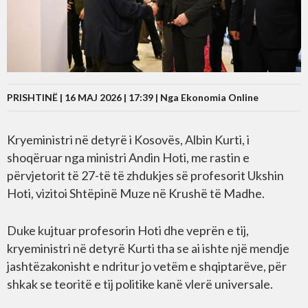
PRISHTINË | 16 MAJ 2026 | 17:39 |
Nga Ekonomia Online
Kryeministri në detyrë i Kosovës, Albin Kurti, i
shoqëruar nga ministri Andin Hoti, me rastin e
përvjetorit të 27-të të zhdukjes së profesorit Ukshin
Hoti, vizitoi Shtëpinë Muze në Krushë të Madhe.
Duke kujtuar profesorin Hoti dhe veprën e tij,
kryeministri në detyrë Kurti tha se ai ishte një mendje
jashtëzakonisht e ndritur jo vetëm e shqiptarëve, për
shkak se teoritë e tij politike kanë vlerë universale.