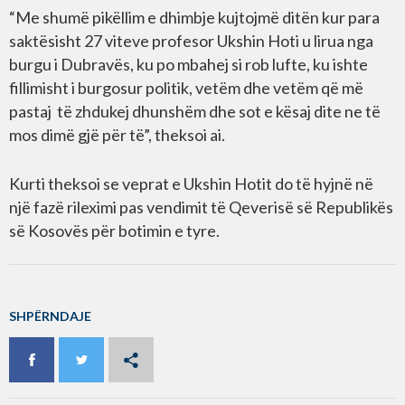
“Me shumë pikëllim e dhimbje kujtojmë ditën kur para
saktësisht 27 viteve profesor Ukshin Hoti u lirua nga
burgu i Dubravës, ku po mbahej si rob lufte, ku ishte
fillimisht i burgosur politik, vetëm dhe vetëm që më
pastaj të zhdukej dhunshëm dhe sot e kësaj dite ne të
mos dimë gjë për të”, theksoi ai.
Kurti theksoi se veprat e Ukshin Hotit do të hyjnë në
një fazë rileximi pas vendimit të Qeverisë së Republikës
së Kosovës për botimin e tyre.
SHPËRNDAJE