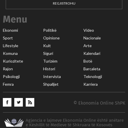
REGJISTROHU
Menu
Ekonomi
Politikë
Video
Sport
Opinione
Nacionale
Lifestyle
Kult
Arte
Komuna
Siguri
Kalendari
Kuriozitete
Turizëm
Botë
Rajon
Histori
Barcaleta
Psikologji
Intervista
Teknologji
Femra
Shpalljet
Karriera
© Ekonomia Online ShPK
Agjencia e lajmeve Ekonomia Online është anëtare
e Këshillit të Medieve të Shkruara të Kosovës