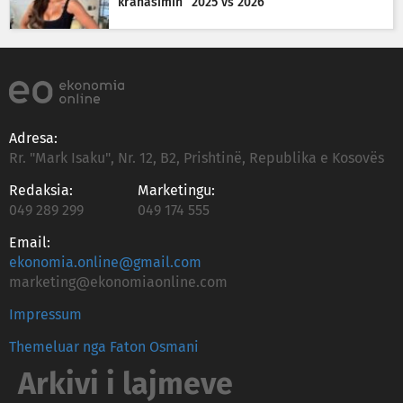
krahasimin “2025 vs 2026”
Adresa:
Rr. "Mark Isaku", Nr. 12, B2, Prishtinë, Republika e Kosovës
Redaksia:
Marketingu:
049 289 299
049 174 555
Email:
ekonomia.online@gmail.com
marketing@ekonomiaonline.com
Impressum
Themeluar nga Faton Osmani
Arkivi i lajmeve