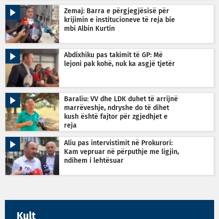
Zemaj: Barra e përgjegjësisë për
krijimin e institucioneve të reja bie
mbi Albin Kurtin
Abdixhiku pas takimit të GP: Më
lejoni pak kohë, nuk ka asgjë tjetër
Baraliu: VV dhe LDK duhet të arrijnë
marrëveshje, ndryshe do të dihet
kush është fajtor për zgjedhjet e
reja
Aliu pas intervistimit në Prokurori:
Kam vepruar në përputhje me ligjin,
ndihem i lehtësuar
Kult