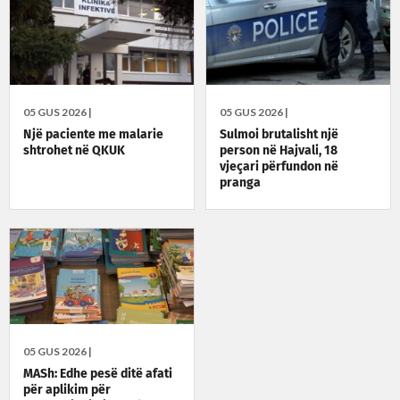
05 GUS 2026 |
05 GUS 2026 |
Një paciente me malarie
Sulmoi brutalisht një
shtrohet në QKUK
person në Hajvali, 18
vjeçari përfundon në
pranga
05 GUS 2026 |
MASh: Edhe pesë ditë afati
për aplikim për