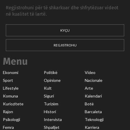
Regjistrohuni për të shkarkuar dhe shfrytëzuar videot
në kualitet të lartë.
KYÇU
REGJISTROHU
Menu
Ekonomi
Politikë
Video
Sport
Opinione
Nacionale
Lifestyle
Kult
Arte
Komuna
Siguri
Kalendari
Kuriozitete
Turizëm
Botë
Rajon
Histori
Barcaleta
Psikologji
Intervista
Teknologji
Femra
Shpalljet
Karriera