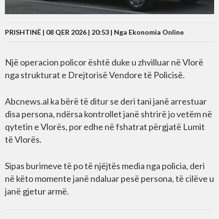
PRISHTINË | 08 QER 2026 | 20:53 |
Nga Ekonomia Online
Një operacion policor është duke u zhvilluar në Vlorë
nga strukturat e Drejtorisë Vendore të Policisë.
Abcnews.al ka bërë të ditur se deri tani janë arrestuar
disa persona, ndërsa kontrollet janë shtrirë jo vetëm në
qytetin e Vlorës, por edhe në fshatrat përgjatë Lumit
të Vlorës.
Sipas burimeve të po të njëjtës media nga policia, deri
në këto momente janë ndaluar pesë persona, të cilëve u
janë gjetur armë.