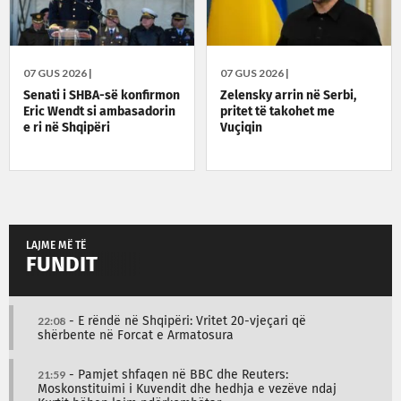
07 GUS 2026 |
07 GUS 2026 |
Senati i SHBA-së konfirmon
Zelensky arrin në Serbi,
Eric Wendt si ambasadorin
pritet të takohet me
e ri në Shqipëri
Vuçiqin
LAJME MË TË
FUNDIT
22:08
- E rëndë në Shqipëri: Vritet 20-vjeçari që
shërbente në Forcat e Armatosura
21:59
- Pamjet shfaqen në BBC dhe Reuters:
Moskonstituimi i Kuvendit dhe hedhja e vezëve ndaj