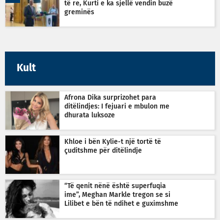
të re, Kurti e ka sjellë vendin buzë
greminës
Kult
Afrona Dika surprizohet para
ditëlindjes: I fejuari e mbulon me
dhurata luksoze
Khloe i bën Kylie-t një tortë të
çuditshme për ditëlindje
“Të qenit nënë është superfuqia
ime”, Meghan Markle tregon se si
Lilibet e bën të ndihet e guximshme