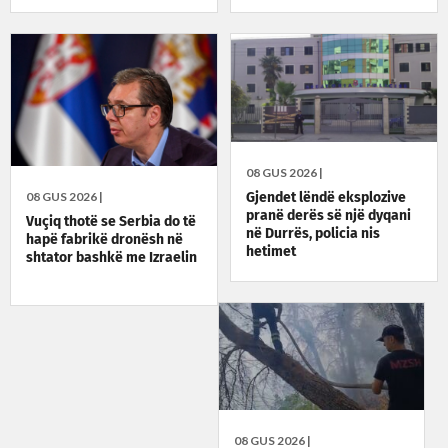
08 GUS 2026 |
08 GUS 2026 |
Gjendet lëndë eksplozive
pranë derës së një dyqani
Vuçiq thotë se Serbia do të
në Durrës, policia nis
hapë fabrikë dronësh në
hetimet
shtator bashkë me Izraelin
08 GUS 2026 |