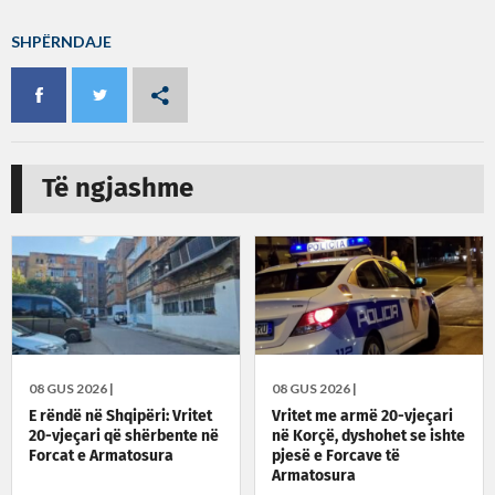
SHPËRNDAJE
Të ngjashme
08 GUS 2026 |
08 GUS 2026 |
E rëndë në Shqipëri: Vritet
Vritet me armë 20-vjeçari
20-vjeçari që shërbente në
në Korçë, dyshohet se ishte
Forcat e Armatosura
pjesë e Forcave të
Armatosura