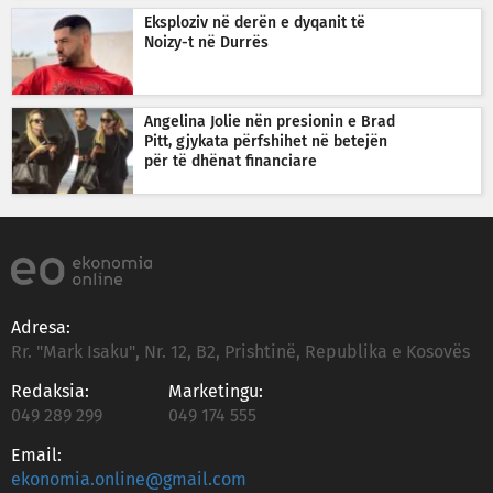
Eksploziv në derën e dyqanit të
Noizy-t në Durrës
Angelina Jolie nën presionin e Brad
Pitt, gjykata përfshihet në betejën
për të dhënat financiare
Adresa:
Rr. "Mark Isaku", Nr. 12, B2, Prishtinë, Republika e Kosovës
Redaksia:
Marketingu:
049 289 299
049 174 555
Email:
ekonomia.online@gmail.com