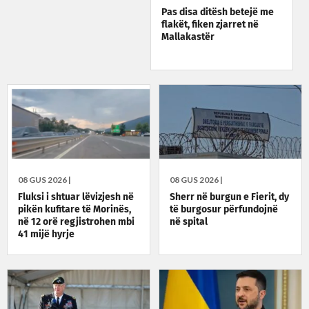
Pas disa ditësh betejë me
flakët, fiken zjarret në
Mallakastër
08 GUS 2026 |
08 GUS 2026 |
Fluksi i shtuar lëvizjesh në
Sherr në burgun e Fierit, dy
pikën kufitare të Morinës,
të burgosur përfundojnë
në 12 orë regjistrohen mbi
në spital
41 mijë hyrje