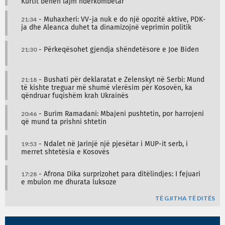
Kurtit bëhen lajm ndërkombëtar
21:34
- Muhaxheri: VV-ja nuk e do një opozitë aktive, PDK-
ja dhe Aleanca duhet ta dinamizojnë veprimin politik
21:30
- Përkeqësohet gjendja shëndetësore e Joe Biden
21:18
- Bushati për deklaratat e Zelenskyt në Serbi: Mund
të kishte treguar më shumë vlerësim për Kosovën, ka
qëndruar fuqishëm krah Ukrainës
20:46
- Burim Ramadani: Mbajeni pushtetin, por harrojeni
që mund ta prishni shtetin
19:53
- Ndalet në Jarinjë një pjesëtar i MUP-it serb, i
merret shtetësia e Kosovës
17:28
- Afrona Dika surprizohet para ditëlindjes: I fejuari
e mbulon me dhurata luksoze
TË GJITHA TË DITËS