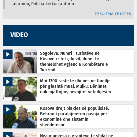
alarmon, Policia kërkon autorin
TË GJITHA TË DITËS
VIDEO
Sogojeva: Numri i turistëve në
Kosovë rritet çdo vit, duhet të
themelohet Agjencia Kombëtare e
Turizmit
Mbi 1300 raste të dhunës në familje
për gjashtë muaj, Mujku: Dënimet
nuk mjaftojnë, nevojitet vetëdijesim
Kosova drejt plakjes së popullsisë,
Behrami paralajmëron pasoja për
ekonominë dhe sistemin
shëndetësor
Nga mungesa e granteve te sfidat në