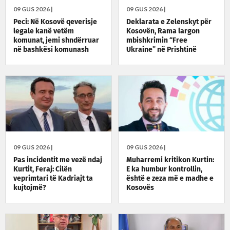
09 GUS 2026 |
09 GUS 2026 |
Peci: Në Kosovë qeverisje
Deklarata e Zelenskyt për
legale kanë vetëm
Kosovën, Rama largon
komunat, jemi shndërruar
mbishkrimin “Free
në bashkësi komunash
Ukraine” në Prishtinë
09 GUS 2026 |
09 GUS 2026 |
Pas incidentit me vezë ndaj
Muharremi kritikon Kurtin:
Kurtit, Feraj: Cilën
E ka humbur kontrollin,
veprimtari të Kadriajt ta
është e zeza më e madhe e
kujtojmë?
Kosovës