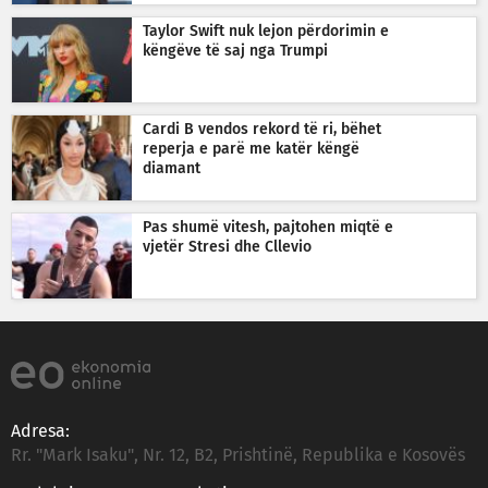
Taylor Swift nuk lejon përdorimin e
këngëve të saj nga Trumpi
Cardi B vendos rekord të ri, bëhet
reperja e parë me katër këngë
diamant
Pas shumë vitesh, pajtohen miqtë e
vjetër Stresi dhe Cllevio
Adresa:
Rr. "Mark Isaku", Nr. 12, B2, Prishtinë, Republika e Kosovës