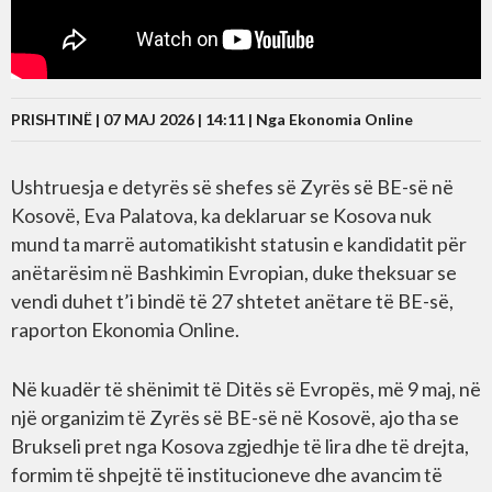
PRISHTINË | 07 MAJ 2026 | 14:11 |
Nga Ekonomia Online
Ushtruesja e detyrës së shefes së Zyrës së BE-së në
Kosovë, Eva Palatova, ka deklaruar se Kosova nuk
mund ta marrë automatikisht statusin e kandidatit për
anëtarësim në Bashkimin Evropian, duke theksuar se
vendi duhet t’i bindë të 27 shtetet anëtare të BE-së,
raporton Ekonomia Online.
Në kuadër të shënimit të Ditës së Evropës, më 9 maj, në
një organizim të Zyrës së BE-së në Kosovë, ajo tha se
Brukseli pret nga Kosova zgjedhje të lira dhe të drejta,
formim të shpejtë të institucioneve dhe avancim të