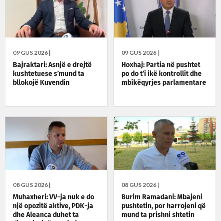
09 GUS 2026 |
09 GUS 2026 |
Bajraktari: Asnjë e drejtë
Hoxhaj: Partia në pushtet
kushtetuese s’mund ta
po do t’i ikë kontrollit dhe
bllokojë Kuvendin
mbikëqyrjes parlamentare
08 GUS 2026 |
08 GUS 2026 |
Muhaxheri: VV-ja nuk e do
Burim Ramadani: Mbajeni
një opozitë aktive, PDK-ja
pushtetin, por harrojeni që
dhe Aleanca duhet ta
mund ta prishni shtetin