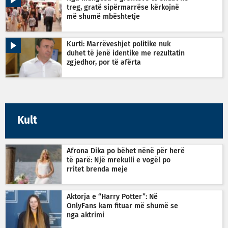
treg, gratë sipërmarrëse kërkojnë
më shumë mbështetje
Kurti: Marrëveshjet politike nuk
duhet të jenë identike me rezultatin
zgjedhor, por të afërta
Kult
Afrona Dika po bëhet nënë për herë
të parë: Një mrekulli e vogël po
rritet brenda meje
Aktorja e “Harry Potter”: Në
OnlyFans kam fituar më shumë se
nga aktrimi