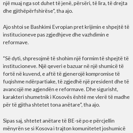
një muaj nga sot duhet të jenë, përsëri, të lira, të drejta
dhe gjithëpërfshirëse”, tha ajo.
Ajo shtoi se Bashkimi Evropian pret krijimin e shpejtë të
institucioneve pas zgjedhjeve dhe vazhdimin e
reformave.
“Së dyti, shpresojmë të shohim një formim të shpejtë të
institucioneve. Një qeveri e bazuar në një shumicë të
fortë në kuvend, e aftë të gjenerojë kompromise të
fuqishme ndërpartiake, të zgjedhë një president dhe të
avancojë me agjendën e reformave. Dhe sigurisht,
karakteri shumetnik i Kosovës është me vlerë të madhe
për të gjitha shtetet tona anëtare”, tha ajo.
Sipas saj, shtetet anëtare të BE-së po e përcjellin
mënyrën se si Kosova i trajton komunitetet joshumicë