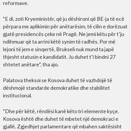
reformave.
“E di, zoti Kryeministër, që ju dëshironi që BE-ja të ecë
përpara me aplikimin për anëtarësim, të cilin e dorëzuat
gjatë presidencës çeke në Pragë. Ne jemi këtu për t’ju
ndihmuar që ta arrini këtë synim të radhës. Por më
lejoni të jem e sinqertë, Brukseli nuk mund ta japë
thjesht statusin e kandidatit. Ju duhet t’i bindni 27
shtetet anëtare”, tha ajo.
Palatova theksoi se Kosova duhet të vazhdojë të
dëshmojë standarde demokratike dhe stabilitet
institucional.
“Dhe për këtë, rëndësi kanë këto tri elemente kyçe.
Kosova është dhe duhet të mbetet një demokraci e
gjallë. Zgjedhjet parlamentare që mbahen saktësisht