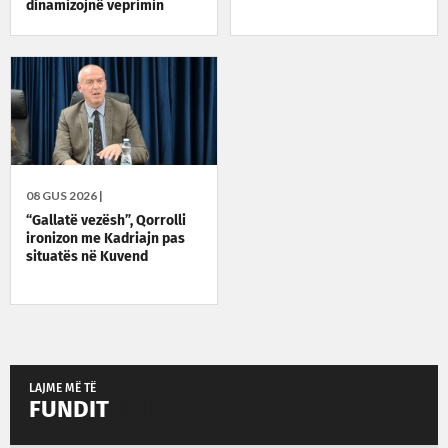
dinamizojnë veprimin
politik
08 GUS 2026 |
“Gallatë vezësh”, Qorrolli
ironizon me Kadriajn pas
situatës në Kuvend
LAJME MË TË
FUNDIT