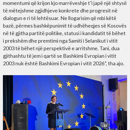
momentumi që krijon kjo marrëveshje t’i japë një shtysë
të mëtejshme zgjidhjeve konkrete dhe progresit në
dialogun e ri të lehtësuar. Ne llogarisim që mbi këtë
bazë, përmes bashkëpunimit të udhëheqjes së Kosovës
në të gjitha partitë politike, statusi i kandidatit të bëhet
i prekshëm dhe premtimi nga Samiti i Selanikut i vitit
2003 të bëhet një perspektivë e arritshme. Tani, dua
gjithashtu të jem i qartë se Bashkimi Evropian i vitit
2003 nuk është Bashkimi Evropian i vitit 2026”, tha ajo.