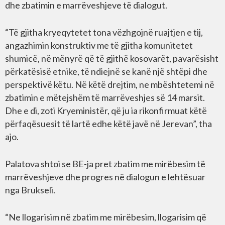
dhe zbatimin e marrëveshjeve të dialogut.
“Të gjitha kryeqytetet tona vëzhgojnë ruajtjen e tij,
angazhimin konstruktiv me të gjitha komunitetet
shumicë, në mënyrë që të gjithë kosovarët, pavarësisht
përkatësisë etnike, të ndiejnë se kanë një shtëpi dhe
perspektivë këtu. Në këtë drejtim, ne mbështetemi në
zbatimin e mëtejshëm të marrëveshjes së 14 marsit.
Dhe e di, zoti Kryeministër, që ju ia rikonfirmuat këtë
përfaqësuesit të lartë edhe këtë javë në Jerevan”, tha
ajo.
Palatova shtoi se BE-ja pret zbatim me mirëbesim të
marrëveshjeve dhe progres në dialogun e lehtësuar
nga Brukseli.
“Ne llogarisim në zbatim me mirëbesim, llogarisim që