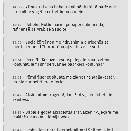
14:00
- Afrona Dika po bëhet nënë për herë të parë: Një
mrekulli e vogël po rritet brenda meje
13:59
- Rebelët Huthi marrin përsipër sulmin ndaj
rafinerisë së Arabisë Saudite
13:58
- Vuçiq kërcënon me ndryshimin e rrjedhës së
Ibërit, përmend “terrorin” ndaj serbëve në veri
13:54
- Peci: Në Kosovë qeverisje legale kanë vetëm
komunat, jemi shndërruar në bashkësi komunash
13:51
- Përmirësohet situata me zjarret në Mallakastër,
problem mbetet era e fortë
13:49
- Aksident në rrugën Gjilan-Ferizaj, lëndohet një
këmbësor
13:45
- Babai e godet aksidentalisht vajzën 4-vjeçare me
makinë në Ksamil, fëmija vdes
13:42
- Lëshoi laser drejt aeroplanit mbi Shtime, piloti