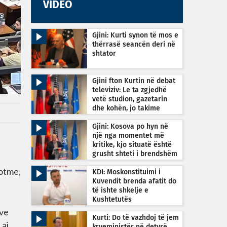
VIDEO
Gjini: Kurti synon të mos e
thërrasë seancën deri në
shtator
Gjini fton Kurtin në debat
televiziv: Le ta zgjedhë
vetë studion, gazetarin
dhe kohën, jo takime
private
Gjini: Kosova po hyn në
një nga momentet më
kritike, kjo situatë është
grusht shteti i brendshëm
sotme,
KDI: Moskonstituimi i
Kuvendit brenda afatit do
të ishte shkelje e
Kushtetutës
eve
Kurti: Do të vazhdoj të jem
ai.