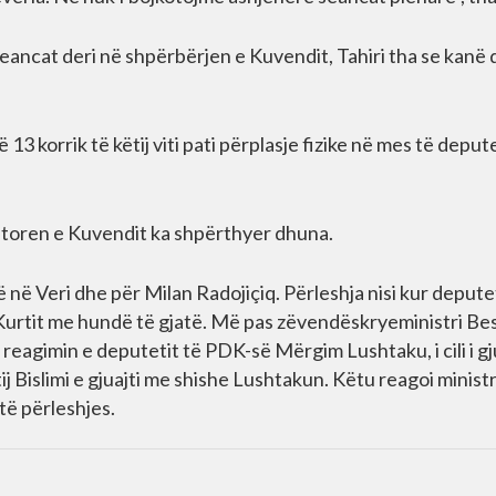
seancat deri në shpërbërjen e Kuvendit, Tahiri tha se kanë
3 korrik të këtij viti pati përplasje fizike në mes të depu
foltoren e Kuvendit ka shpërthyer dhuna.
inë në Veri dhe për Milan Radojiçiq. Përleshja nisi kur depute
Kurtit me hundë të gjatë. Më pas zëvendëskryeministri Be
ë reagimin e deputetit të PDK-së Mërgim Lushtaku, i cili i gj
ij Bislimi e gjuajti me shishe Lushtakun. Këtu reagoi ministr
atë përleshjes.