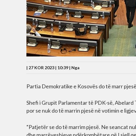
| 27 KOR 2023 | 10:39 |
Nga
Partia Demokratike e Kosovës do të marr pjes
Shefi i Grupit Parlamentar të PDK-së, Abelard 
por se nuk do të marrin pjesë në votimin e li
“Patjetër se do të marrim pjesë. Ne seancat nuk
dhe marrëveshjeve ndërkombëtare që I sjell qev