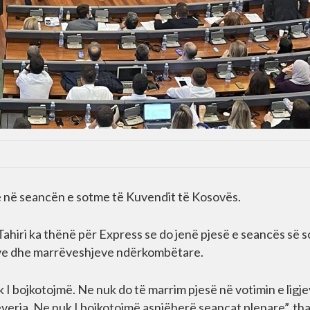
ë në seancën e sotme të Kuvendit të Kosovës.
Tahiri ka thënë për Express se do jenë pjesë e seancës së 
gjeve dhe marrëveshjeve ndërkombëtare.
 I bojkotojmë. Ne nuk do të marrim pjesë në votimin e ligj
eria. Ne nuk I bojkotojmë asnjëherë seancat plenare”, tha 