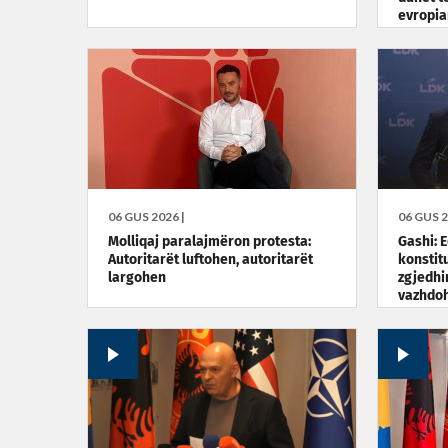
evropia
06 GUS 2026 |
06 GUS 2
Molliqaj paralajmëron protesta:
Gashi: 
Autoritarët luftohen, autoritarët
konstit
largohen
zgjedhi
vazhdoh
e presi