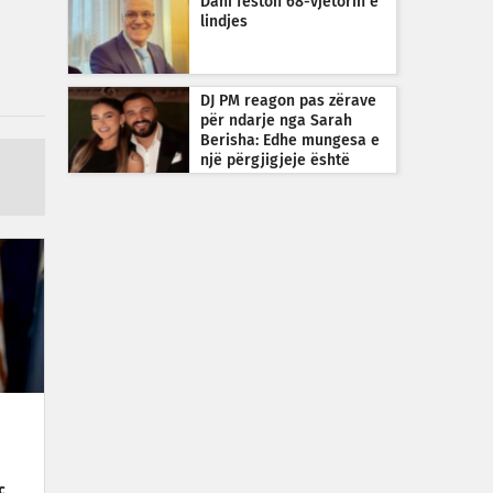
Dani feston 68-vjetorin e
lindjes
DJ PM reagon pas zërave
për ndarje nga Sarah
Berisha: Edhe mungesa e
një përgjigjeje është
përgjigje
ç