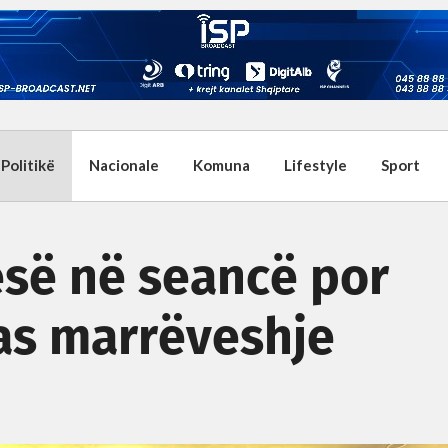
Politikë
Nacionale
Komuna
Lifestyle
Sport
esë në seancë por
 as marrëveshje