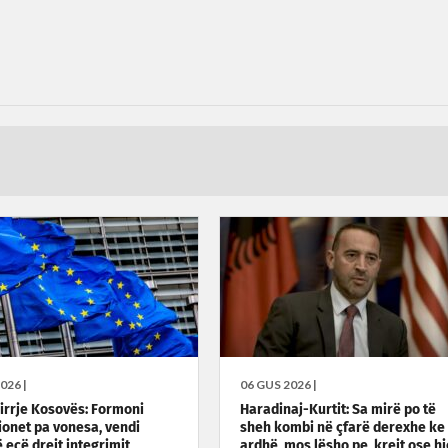
026 |
06 GUS 2026 |
hirrje Kosovës: Formoni
Haradinaj-Kurtit: Sa mirë po të
cionet pa vonesa, vendi
sheh kombi në çfarë derexhe ke
 ecë drejt integrimit
ardhë, mos lësho pe, krejt ose hi