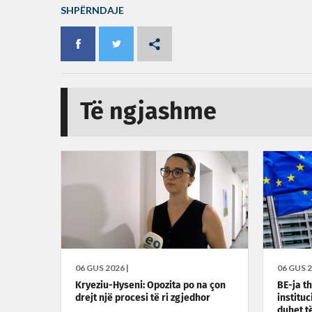
SHPËRNDAJE
Të ngjashme
06 GUS 2026 |
06 GUS 2
Kryeziu-Hyseni: Opozita po na çon
BE-ja t
drejt një procesi të ri zgjedhor
institu
duhet të