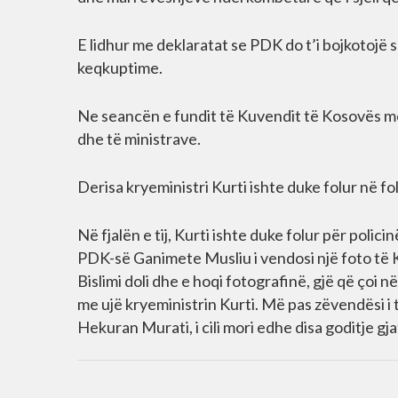
E lidhur me deklaratat se PDK do t’i bojkotojë 
keqkuptime.
Ne seancën e fundit të Kuvendit të Kosovës më 1
dhe të ministrave.
Derisa kryeministri Kurti ishte duke folur në 
Në fjalën e tij, Kurti ishte duke folur për polic
PDK-së Ganimete Musliu i vendosi një foto të 
Bislimi doli dhe e hoqi fotografinë, gjë që çoi n
me ujë kryeministrin Kurti. Më pas zëvendësi i t
Hekuran Murati, i cili mori edhe disa goditje gj