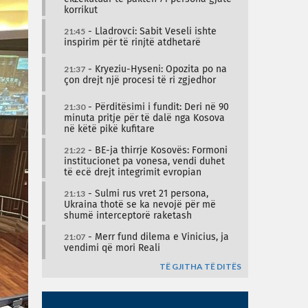
korrikut
21:45
- Lladrovci: Sabit Veseli ishte
inspirim për të rinjtë atdhetarë
21:37
- Kryeziu-Hyseni: Opozita po na
çon drejt një procesi të ri zgjedhor
21:30
- Përditësimi i fundit: Deri në 90
minuta pritje për të dalë nga Kosova
në këtë pikë kufitare
21:22
- BE-ja thirrje Kosovës: Formoni
institucionet pa vonesa, vendi duhet
të ecë drejt integrimit evropian
21:13
- Sulmi rus vret 21 persona,
Ukraina thotë se ka nevojë për më
shumë interceptorë raketash
21:07
- Merr fund dilema e Vinicius, ja
vendimi që mori Reali
TË GJITHA TË DITËS