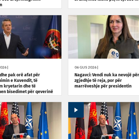
n
026 |
06 GUS 2026 |
Edhe pak orë afat për
Nagavci: Vendi nuk ka nevojë pë
uimin e Kuvendit, të
zgjedhje të reja, por për
m kryetarin dhe të
marrëveshje për presidentin
en bisedimet për qeverinë
dentin