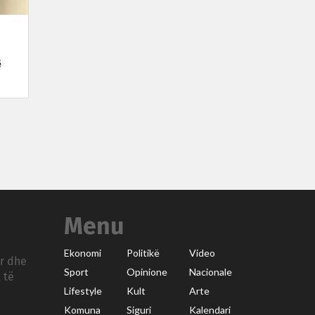
ë
Menu
Ekonomi
Politikë
Video
ar dhe
Sport
Opinione
Nacionale
 të
Lifestyle
Kult
Arte
Komuna
Siguri
Kalendari