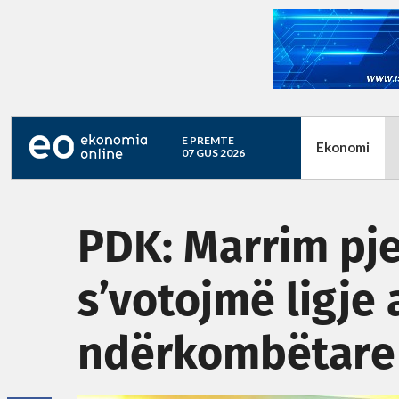
E PREMTE
Ekonomi
07 GUS 2026
PDK: Marrim pj
s’votojmë ligje
ndërkombëtare