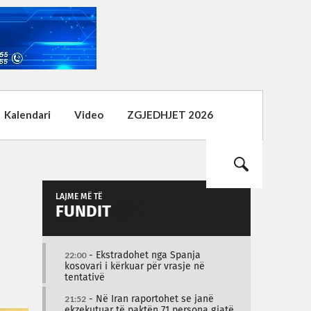
Kalendari
Video
ZGJEDHJET 2026
LAJME MË TË
FUNDIT
22:00
- Ekstradohet nga Spanja
kosovari i kërkuar për vrasje në
tentativë
21:52
- Në Iran raportohet se janë
ekzekutuar të paktën 71 persona gjatë