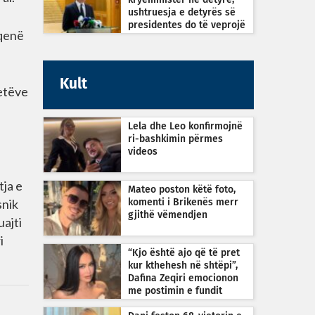
kryeministër në detyrë,
ushtruesja e detyrës së
presidentes do të veprojë
 qenë
sipas Kushtetutës
Kult
tetëve
Lela dhe Leo konfirmojnë
ri-bashkimin përmes
videos
tja e
Mateo poston këtë foto,
snik
komenti i Brikenës merr
gjithë vëmendjen
uajti
i
“Kjo është ajo që të pret
kur kthehesh në shtëpi”,
Dafina Zeqiri emocionon
me postimin e fundit