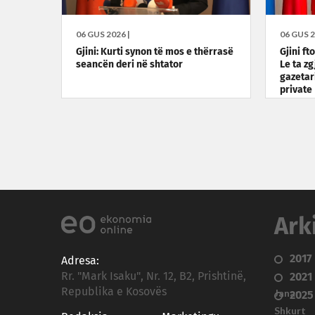
06 GUS 2026 |
06 GUS 2
Gjini: Kurti synon të mos e thërrasë
Gjini ft
seancën deri në shtator
Le ta z
gazetar
private
Ark
2017
Adresa:
Rr. "Mark Isaku", Nr. 12, B2, Prishtinë,
2021
Republika e Kosovës
Janar
2025
Shkurt