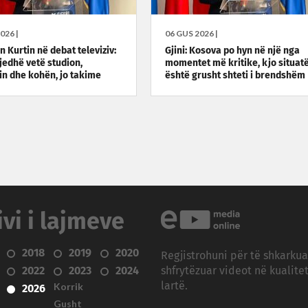
026 |
06 GUS 2026 |
on Kurtin në debat televiziv:
Gjini: Kosova po hyn në një nga
gjedhë vetë studion,
momentet më kritike, kjo situat
in dhe kohën, jo takime
është grusht shteti i brendshëm
ivi i lajmeve
2018
2019
2020
Regjistrohuni për të shkarku
2022
2023
2024
shfrytëzuar videot në kualitet
Korrik
lartë.
2026
Gusht