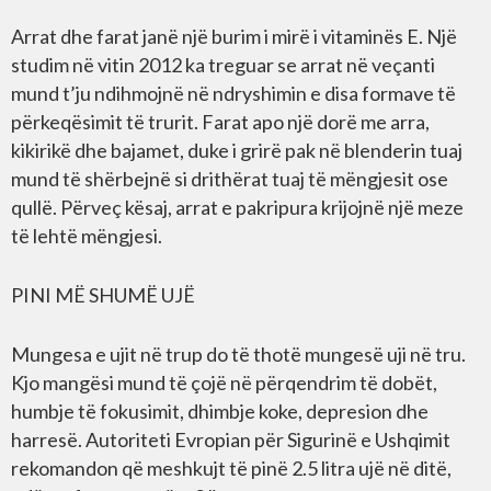
Arrat dhe farat janë një burim i mirë i vitaminës E. Një
studim në vitin 2012 ka treguar se arrat në veçanti
mund t’ju ndihmojnë në ndryshimin e disa formave të
përkeqësimit të trurit. Farat apo një dorë me arra,
kikirikë dhe bajamet, duke i grirë pak në blenderin tuaj
mund të shërbejnë si drithërat tuaj të mëngjesit ose
qullë. Përveç kësaj, arrat e pakripura krijojnë një meze
të lehtë mëngjesi.
PINI MË SHUMË UJË
Mungesa e ujit në trup do të thotë mungesë uji në tru.
Kjo mangësi mund të çojë në përqendrim të dobët,
humbje të fokusimit, dhimbje koke, depresion dhe
harresë. Autoriteti Evropian për Sigurinë e Ushqimit
rekomandon që meshkujt të pinë 2.5 litra ujë në ditë,