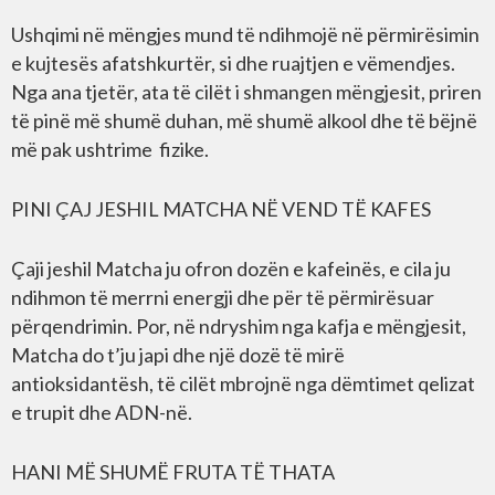
Ushqimi në mëngjes mund të ndihmojë në përmirësimin
e kujtesës afatshkurtër, si dhe ruajtjen e vëmendjes.
Nga ana tjetër, ata të cilët i shmangen mëngjesit, priren
të pinë më shumë duhan, më shumë alkool dhe të bëjnë
më pak ushtrime fizike.
PINI ÇAJ JESHIL MATCHA NË VEND TË KAFES
Çaji jeshil Matcha ju ofron dozën e kafeinës, e cila ju
ndihmon të merrni energji dhe për të përmirësuar
përqendrimin. Por, në ndryshim nga kafja e mëngjesit,
Matcha do t’ju japi dhe një dozë të mirë
antioksidantësh, të cilët mbrojnë nga dëmtimet qelizat
e trupit dhe ADN-në.
HANI MË SHUMË FRUTA TË THATA