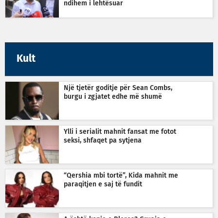
ndihem i lehtësuar
Kult
Një tjetër goditje për Sean Combs,
burgu i zgjatet edhe më shumë
Ylli i serialit mahnit fansat me fotot
seksi, shfaqet pa sytjena
“Qershia mbi tortë”, Kida mahnit me
paraqitjen e saj të fundit