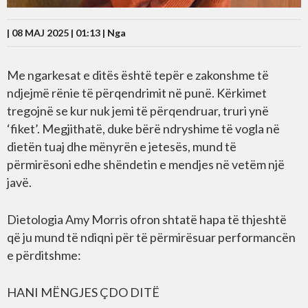
| 08 MAJ 2025 | 01:13 |
Nga
Me ngarkesat e ditës është tepër e zakonshme të
ndjejmë rënie të përqendrimit në punë. Kërkimet
tregojnë se kur nuk jemi të përqendruar, truri ynë
‘fiket’. Megjithatë, duke bërë ndryshime të vogla në
dietën tuaj dhe mënyrën e jetesës, mund të
përmirësoni edhe shëndetin e mendjes në vetëm një
javë.
Dietologia Amy Morris ofron shtatë hapa të thjeshtë
që ju mund të ndiqni për të përmirësuar performancën
e përditshme:
HANI MËNGJES ÇDO DITË