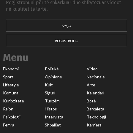
Regjistrohuni për të shkarkuar dhe shfrytëzuar videot
në kualitet të lartë.
KYÇU
REGJISTROHU
Menu
Ekonomi
Politikë
Video
Sport
Opinione
Nacionale
Lifestyle
Kult
Arte
Komuna
Siguri
Kalendari
Kuriozitete
Turizëm
Botë
Rajon
Histori
Barcaleta
Psikologji
Intervista
Teknologji
Femra
Shpalljet
Karriera