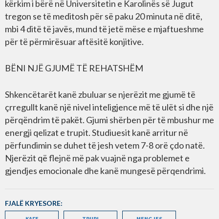
kërkim i bërë në Universitetin e Karolinës së Jugut
tregon se të meditosh për së paku 20 minuta në ditë,
mbi 4 ditë të javës, mund të jetë mëse e mjaftueshme
për të përmirësuar aftësitë konjitive.
BËNI NJË GJUMË TË REHATSHËM
Shkencëtarët kanë zbuluar se njerëzit me gjumë të
çrregullt kanë një nivel inteligjence më të ulët si dhe një
përqëndrim të pakët. Gjumi shërben për të mbushur me
energji qelizat e trupit. Studiuesit kanë arritur në
përfundimin se duhet të jesh vetem 7-8 orë çdo natë.
Njerëzit që flejnë më pak vuajnë nga problemet e
gjendjes emocionale dhe kanë mungesë përqendrimi.
FJALË KRYESORE:
KAFE
TRURI
MENGJES