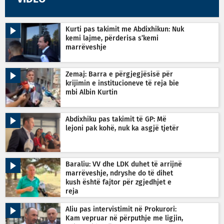
Kurti pas takimit me Abdixhikun: Nuk
kemi lajme, përderisa s’kemi
marrëveshje
Zemaj: Barra e përgjegjësisë për
krijimin e institucioneve të reja bie
mbi Albin Kurtin
Abdixhiku pas takimit të GP: Më
lejoni pak kohë, nuk ka asgjë tjetër
Baraliu: VV dhe LDK duhet të arrijnë
marrëveshje, ndryshe do të dihet
kush është fajtor për zgjedhjet e
reja
Aliu pas intervistimit në Prokurori:
Kam vepruar në përputhje me ligjin,