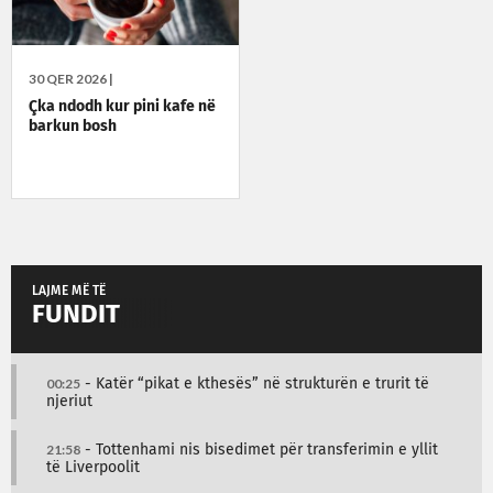
30 QER 2026 |
Çka ndodh kur pini kafe në
barkun bosh
LAJME MË TË
FUNDIT
00:25
- Katër “pikat e kthesës” në strukturën e trurit të
njeriut
21:58
- Tottenhami nis bisedimet për transferimin e yllit
të Liverpoolit