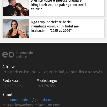
A është kopje e Bleros? Gruaja e
këngëtarit zbulon pak nga portreti i
të birit
Nga trupi perfekt te barku i
rrumbullakosur, Xhuli habit me
krahasimin “2025 vs 2026”
Adresa:
Rr. "Mark Isaku", Nr. 12, B2, Prishtinë, Republika e Kosovës
Redaksia:
Marketingu:
049 289 299
049 174 555
Email:
ekonomia.online@gmail.com
marketing@ekonomiaonline.com