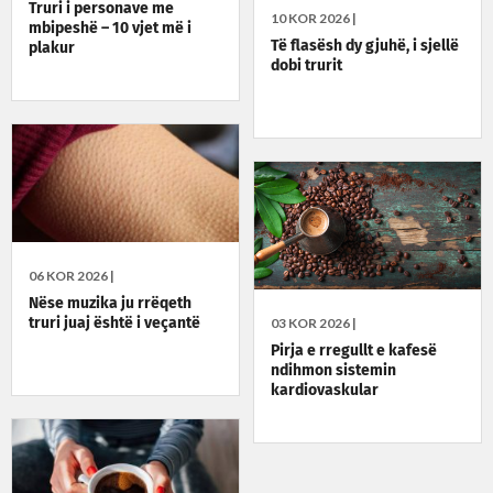
Truri i personave me
10 KOR 2026 |
mbipeshë – 10 vjet më i
Të flasësh dy gjuhë, i sjellë
plakur
dobi trurit
06 KOR 2026 |
Nëse muzika ju rrëqeth
03 KOR 2026 |
truri juaj është i veçantë
Pirja e rregullt e kafesë
ndihmon sistemin
kardiovaskular