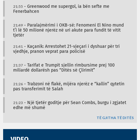
21:55
- Greenwood me supergol, ia bën sefte me
Fenerbahcen
21:49
- Paralajmërimi i OKB-së: Fenomeni El Nino mund
t’i lë 50 milionë njerëz në uri akute para fundit të vitit
tjetër
21:41
- Kaçanik: Arrestohet 21-vjeçari i dyshuar për tri
vjedhje, pranon veprat para policisë
21:37
- Tarifat e Trumpit sjellin rimbursime prej 100
miliardë dollarësh pas “Ditës së Çlirimit”
21:26
- Trabzoni në flakë, mijëra njerëz e “kallin” qytetin
pas transferimit të Salah
21:23
- Një tjetër goditje për Sean Combs, burgu i zgjatet
edhe më shumë
TË GJITHA TË DITËS
VIDEO