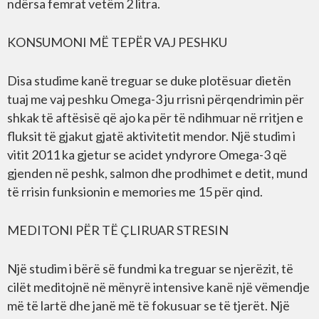
ndërsa femrat vetëm 2 litra.
KONSUMONI MË TEPËR VAJ PESHKU
Disa studime kanë treguar se duke plotësuar dietën
tuaj me vaj peshku Omega-3 ju rrisni përqendrimin për
shkak të aftësisë që ajo ka për të ndihmuar në rritjen e
fluksit të gjakut gjatë aktivitetit mendor. Një studim i
vitit 2011 ka gjetur se acidet yndyrore Omega-3 që
gjenden në peshk, salmon dhe prodhimet e detit, mund
të rrisin funksionin e memories me 15 për qind.
MEDITONI PËR TË ÇLIRUAR STRESIN
Një studim i bërë së fundmi ka treguar se njerëzit, të
cilët meditojnë në mënyrë intensive kanë një vëmendje
më të lartë dhe janë më të fokusuar se të tjerët. Një