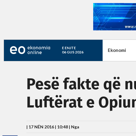
E ENJTE
Ekonomi
06 GUS 2026
Pesë fakte që nu
Luftërat e Opiu
| 17 NËN 2016 | 10:48 |
Nga