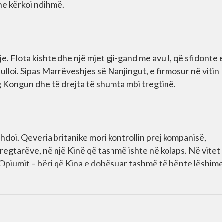
he kërkoi ndihmë.
je. Flota kishte dhe një mjet gji-gand me avull, që sfidonte 
tulloi. Sipas Marrëveshjes së Nanjingut, e firmosur në vitin
ng Kongun dhe të drejta të shumta mbi tregtinë.
hdoi. Qeveria britanike mori kontrollin prej kompanisë,
egtarëve, në një Kinë që tashmë ishte në kolaps. Në vitet
 Opiumit – bëri që Kina e dobësuar tashmë të bënte lëshime