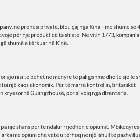
mpany, në pronësi private, bleu çaj nga Kina – më shumë se
nevojë për një produkt që ta shiste. Në vitin 1773, kompania
rogë shumë e kërkuar në Kinë.
or ajo nisi të bëhet në mënyrë të paligjshme dhe të sjellë
toi një kaos ekonomik. Për të marrë kontrollin, britanikët
in kryesor të Guangzhousë, por ai vdiq nga dizenteria.
 pa një shans për të ndalur rrjedhën e opiumit. Mbikëqyrësi 
jë arka me opium dhe vetë u tërhoq në një ishull të pazhvill