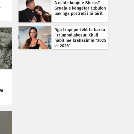
A është kopje e Bleros?
s
Gruaja e këngëtarit zbulon
pak nga portreti i të birit
Nga trupi perfekt te barku
i rrumbullakosur, Xhuli
habit me krahasimin “2025
vs 2026”
ve