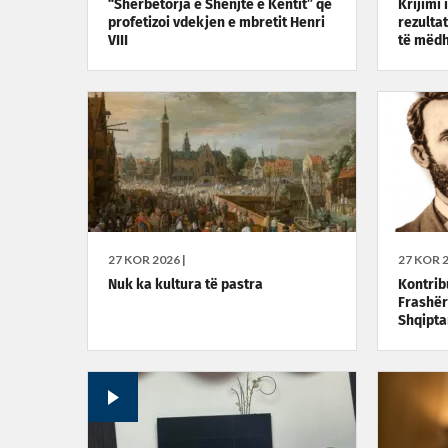
“Shërbëtorja e Shenjtë e Kentit” që
Krijimi 
profetizoi vdekjen e mbretit Henri
rezulta
VIII
të mëd
27 KOR 2026 |
27 KOR 2
Nuk ka kultura të pastra
Kontrib
Frashër
Shqiptar