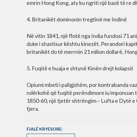
emrin Hong Kong, aty ku ngriti një bazë të re d
4. Britanikët dominonin tregtinë me Indinë
Në vitin 1841, një flotë nga India fundosi 71 ani
duke i shastisur kështu kinezët. Perandori kapi
britanikët do të merrnin 21 milion dollarë, Ho
5. Fuqitë e huaja e shtynë Kinën drejt kolapsit
Opiumi mbeti i paligjshëm, por kontrabanda vaz
ndërkohë që fuqitë perëndimore iu imponuan tr
1850-60, një tjetër shtrëngim – Lufta e Dytë e
tjera.
FJALË KRYESORE: