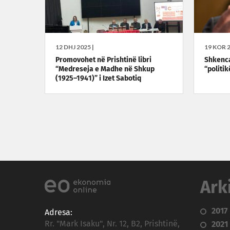
12 DHJ 2025 |
19 KOR 2
Promovohet në Prishtinë libri
Shkenca
“Medreseja e Madhe në Shkup
“politik
(1925–1941)” i Izet Sabotiq
Ark
2017
Adresa:
Rr. "Mark Isaku", Nr. 12, B2, Prishtinë,
2021