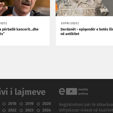
025 |
10 PRI 2025 |
 përballë kancerit…dhe
Dardanët – epiqendër e botës ili
ës”
në antikitet
ivi i lajmeve
2018
2019
2020
Regjistrohuni për të shkarku
2022
2023
2024
shfrytëzuar videot në kualitet