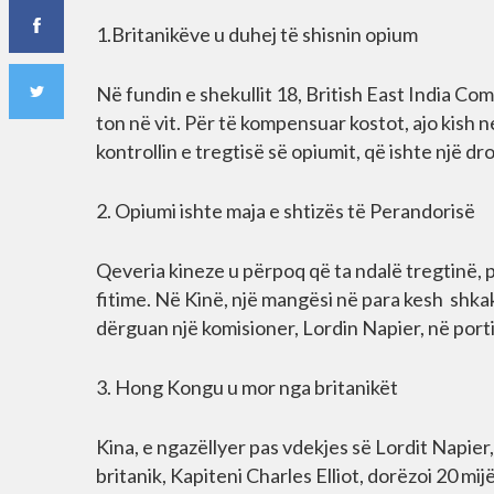
1.Britanikëve u duhej të shisnin opium
Në fundin e shekullit 18, British East India Co
ton në vit. Për të kompensuar kostot, ajo kish 
kontrollin e tregtisë së opiumit, që ishte një d
2. Opiumi ishte maja e shtizës të Perandorisë
Qeveria kineze u përpoq që ta ndalë tregtinë, p
fitime. Në Kinë, një mangësi në para kesh shkak
dërguan një komisioner, Lordin Napier, në port
3. Hong Kongu u mor nga britanikët
Kina, e ngazëllyer pas vdekjes së Lordit Napier,
britanik, Kapiteni Charles Elliot, dorëzoi 20 mi