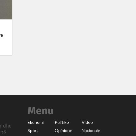
re
Menu
Ekonomi
Politikë
Video
ar dhe
Sport
Opinione
Nacionale
 të