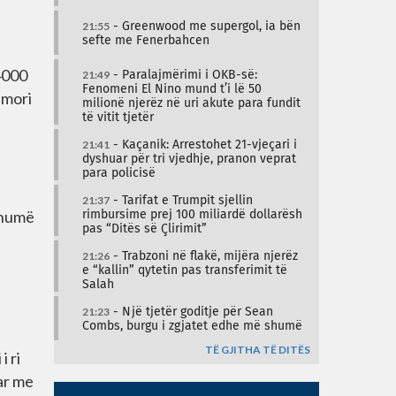
21:55
- Greenwood me supergol, ia bën
sefte me Fenerbahcen
 4000
21:49
- Paralajmërimi i OKB-së:
Fenomeni El Nino mund t’i lë 50
 mori
milionë njerëz në uri akute para fundit
të vitit tjetër
21:41
- Kaçanik: Arrestohet 21-vjeçari i
dyshuar për tri vjedhje, pranon veprat
para policisë
21:37
- Tarifat e Trumpit sjellin
 shumë
rimbursime prej 100 miliardë dollarësh
pas “Ditës së Çlirimit”
21:26
- Trabzoni në flakë, mijëra njerëz
e “kallin” qytetin pas transferimit të
Salah
21:23
- Një tjetër goditje për Sean
Combs, burgu i zgjatet edhe më shumë
TË GJITHA TË DITËS
i ri
uar me