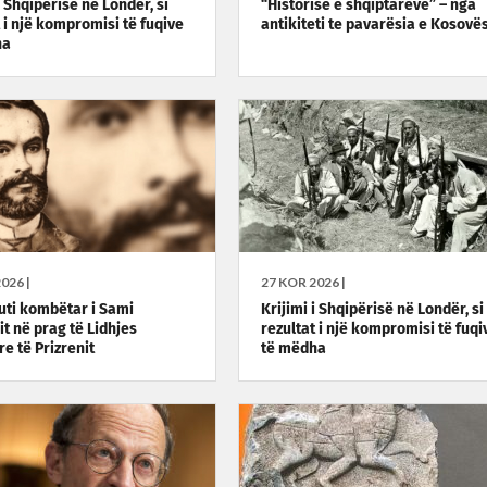
i Shqipërisë në Londër, si
“Historisë e shqiptarëve” – nga
t i një kompromisi të fuqive
antikiteti te pavarësia e Kosovë
ha
026 |
27 KOR 2026 |
uti kombëtar i Sami
Krijimi i Shqipërisë në Londër, si
it në prag të Lidhjes
rezultat i një kompromisi të fuqi
e të Prizrenit
të mëdha