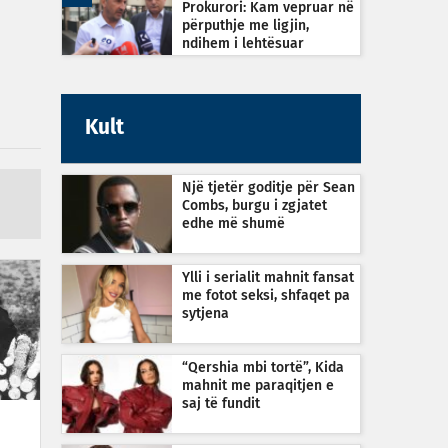
Prokurori: Kam vepruar në
përputhje me ligjin,
ndihem i lehtësuar
Kult
Një tjetër goditje për Sean
Combs, burgu i zgjatet
edhe më shumë
Ylli i serialit mahnit fansat
me fotot seksi, shfaqet pa
sytjena
“Qershia mbi tortë”, Kida
mahnit me paraqitjen e
saj të fundit