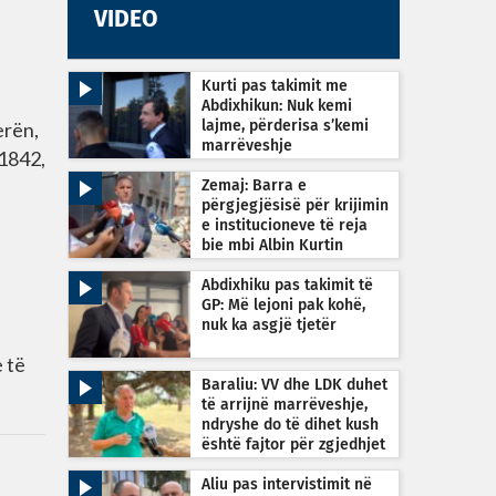
VIDEO
Kurti pas takimit me
Abdixhikun: Nuk kemi
erën,
lajme, përderisa s’kemi
marrëveshje
 1842,
Zemaj: Barra e
përgjegjësisë për krijimin
e institucioneve të reja
bie mbi Albin Kurtin
Abdixhiku pas takimit të
GP: Më lejoni pak kohë,
nuk ka asgjë tjetër
 të
Baraliu: VV dhe LDK duhet
të arrijnë marrëveshje,
ndryshe do të dihet kush
është fajtor për zgjedhjet
e reja
Aliu pas intervistimit në