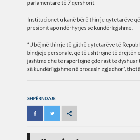
parlamentare të 7 qershorit.
Institucionet u kanë bërë thirrje qytetarëve që
presionit apo ndërhyrjes së kundërligjshme.
“U bëjmë thirrje të gjithë qytetarëve të Republi
bindjeje personale, që të ushtrojnë të drejtën e
jashtme dhe të raportojnë çdo rast të dyshuar 
së kundërligjshme në procesin zgjedhor”, thot
SHPËRNDAJE