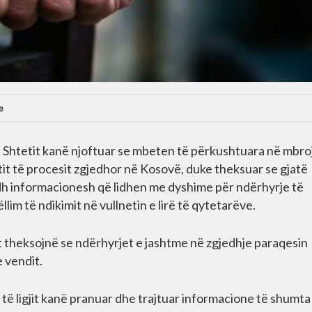
e
ë Shtetit kanë njoftuar se mbeten të përkushtuara në mbro
tit të procesit zgjedhor në Kosovë, duke theksuar se gjatë
adh informacionesh që lidhen me dyshime për ndërhyrje të
im të ndikimit në vullnetin e lirë të qytetarëve.
t theksojnë se ndërhyrjet e jashtme në zgjedhje paraqesin
 vendit.
t të ligjit kanë pranuar dhe trajtuar informacione të shumta