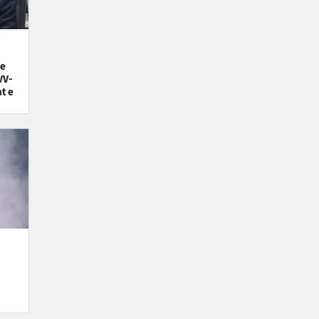
he
VV-
t e