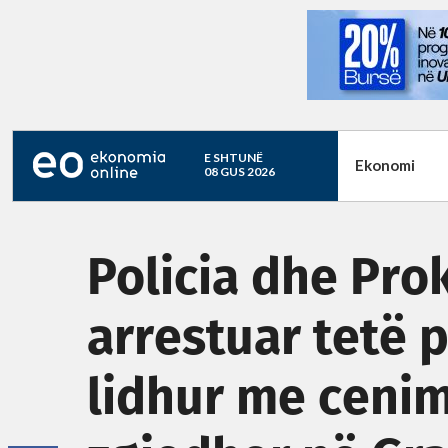
E SHTUNË
Ekonomi
08 GUS 2026
Policia dhe Pro
arrestuar tetë 
lidhur me cenim