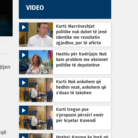
VIDEO
Kurti: Marrëveshjet
politike nuk duhet të jenë
identike me rezultatin
zgjedhor, por të afërta
Haxhiu për Kadrijajn: Nuk
kam problem me aksionet
jtjen
politike të deputetëve
Kurti: Nuk ankohem që
hedhin vezë, ankohem që
s’duan të takohen
Kurti tregon pse
s’propozoi përsëri emër
për kryetar Kuvendi
 që
Hoxhaj: Kosova ka hyrë në