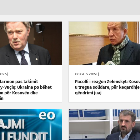
026 |
08 GUS 2026 |
larmon pas takimit
Pacolli i reagon Zelenskyt: Koso
y-Vuçiq: Ukraina po bëhet
u tregua solidare, për keqardhje
m për Kosovën dhe
qëndrimi juaj
in