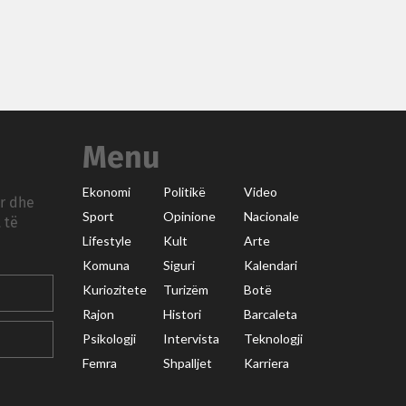
Menu
Ekonomi
Politikë
Video
ar dhe
Sport
Opinione
Nacionale
 të
Lifestyle
Kult
Arte
Komuna
Siguri
Kalendari
Kuriozitete
Turizëm
Botë
Rajon
Histori
Barcaleta
Psikologji
Intervista
Teknologji
Femra
Shpalljet
Karriera