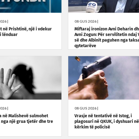
026 |
08 GUS 2026 |
 në Prishtinë, një i vdekur
Miftaraj ironizon Avni Deharin d
 i lënduar
Avni Zogun: Për servilitetin ndaj 
së dhe Albinit paguhen nga taksa
qytetarëve
026 |
08 GUS 2026 |
a në Malishevë sulmohet
Vrasje në tentativë në Istog, i
t nga një grua tjetër dhe tre
plagosuri në QKUK, i dyshuari në
kërkim të policisë