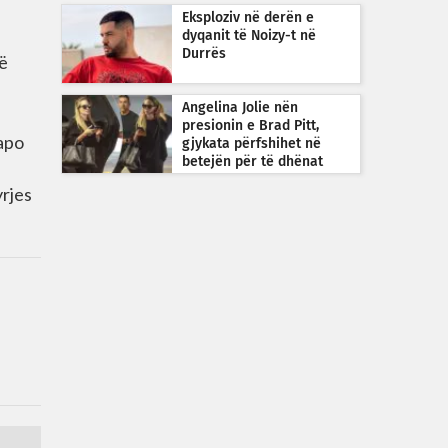
guximshme
Eksploziv në derën e
dyqanit të Noizy-t në
Durrës
të
Angelina Jolie nën
presionin e Brad Pitt,
 apo
gjykata përfshihet në
betejën për të dhënat
financiare
yrjes