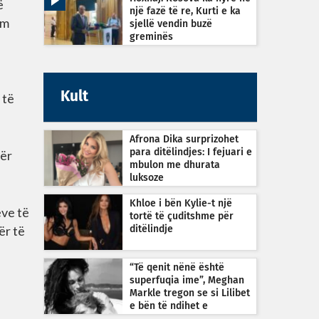
ë
një fazë të re, Kurti e ka
im
sjellë vendin buzë
greminës
Kult
 të
Afrona Dika surprizohet
për
para ditëlindjes: I fejuari e
mbulon me dhurata
luksoze
Khloe i bën Kylie-t një
eve të
tortë të çuditshme për
ër të
ditëlindje
“Të qenit nënë është
superfuqia ime”, Meghan
Markle tregon se si Lilibet
e bën të ndihet e