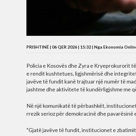
PRISHTINË | 06 QER 2026 | 15:32 |
Nga Ekonomia Onlin
Policia e Kosovës dhe Zyra e Kryeprokurorit t
e rendit kushtetues, ligjshmërisë dhe integrite
javëve të fundit kanë trajtuar një numër të m
jashtme dhe aktivitete të kundërligjshme me qëll
Në një komunikatë të përbashkët, institucione
rrezik serioz për demokracinë dhe pavarësinë e
“Gjatë javëve të fundit, institucionet e zbatimi