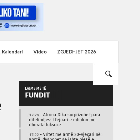
Kalendari
Video
ZGJEDHJET 2026
LAJME MË TË
FUNDIT
e
17:28
- Afrona Dika surprizohet para
ditëlindjes: I fejuari e mbulon me
dhurata luksoze
17:22
- Vritet me armë 20-vjeçari në
Korçë, dyshohet se ishte pjesë e