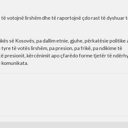
 të votojnë lirshëm dhe të raportojnë çdo rast të dyshuar 
kës së Kosovës, pa dallim etnie, gjuhe, përkatësie politike
 tyre të votës lirshëm, pa presion, pa frikë, pa ndikime të
të presionit, kërcënimit apo çfarëdo forme tjetër të ndërh
ë komunikata.