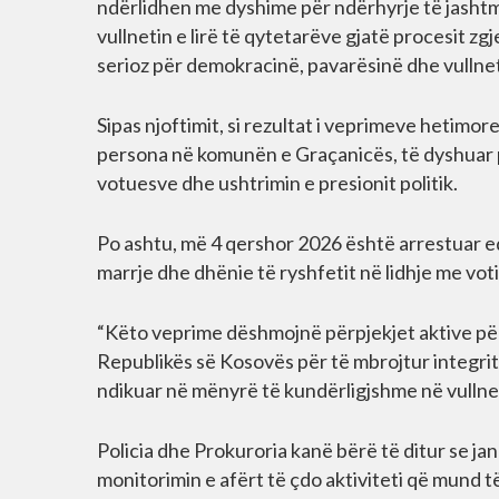
ndërlidhen me dyshime për ndërhyrje të jashtme
vullnetin e lirë të qytetarëve gjatë procesit 
serioz për demokracinë, pavarësinë dhe vullnet
Sipas njoftimit, si rezultat i veprimeve hetimo
persona në komunën e Graçanicës, të dyshuar pë
votuesve dhe ushtrimin e presionit politik.
Po ashtu, më 4 qershor 2026 është arrestuar e
marrje dhe dhënie të ryshfetit në lidhje me vot
“Këto veprime dëshmojnë përpjekjet aktive për
Republikës së Kosovës për të mbrojtur integrite
ndikuar në mënyrë të kundërligjshme në vullnet
Policia dhe Prokuroria kanë bërë të ditur se ja
monitorimin e afërt të çdo aktiviteti që mund 