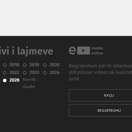
ivi i lajmeve
2018
2019
2020
Regjistrohuni për të shkarku
2022
2023
2024
shfrytëzuar videot në kualitet
Korrik
lartë.
2026
Gusht
KYÇU
REGJISTROHU