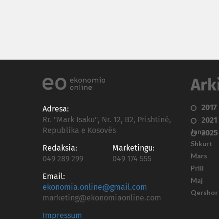
Ark
2017
Adresa:
Rr. "Mark Isaku", Nr. 12, B2, Prishtinë,
2021
Republika e Kosovës
Janar
2025
Shkurt
Redaksia:
Marketingu:
Mars
049 289 299
049 174 555
Prill
Email:
Maj
ekonomia.online@gmail.com
Qershor
marketing@ekonomiaonline.com
Impressum