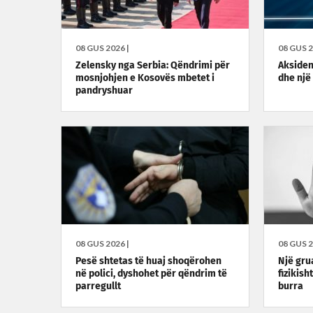
08 GUS 2026 |
08 GUS 2
Zelensky nga Serbia: Qëndrimi për
Aksident
mosnjohjen e Kosovës mbetet i
dhe një
pandryshuar
08 GUS 2026 |
08 GUS 2
Pesë shtetas të huaj shoqërohen
Një gru
në polici, dyshohet për qëndrim të
fizikish
parregullt
burra