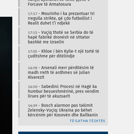
Forcave të Armatosura
17:17
- Mourinho i ka prezantuar tri
rregulla strikte, që çdo futbollist i
Realit duhet t’i ndjekë
17:13
- Vuçiq thotë se Serbia do të
hapë fabrikë dronësh në shtator
bashkë me Izraelin
17:05
- Khloe i bën Kylie-t një tortë të
çuditshme për ditëlindje
16:58
- Arsenali merr përditësim të
madh rreth të ardhmes së Julian
Alvarezit
16:50
- Sabedini: Procesi në Hagë ka
humbur besueshmërinë, pres vendim
lirues për të akuzuarit
16:39
- Bosch alarmon pas takimit
Zelensky-Vuçiq: Ukraina po bëhet
kërcënim për Kosovën dhe Ballkanin
TË GJITHA TË DITËS