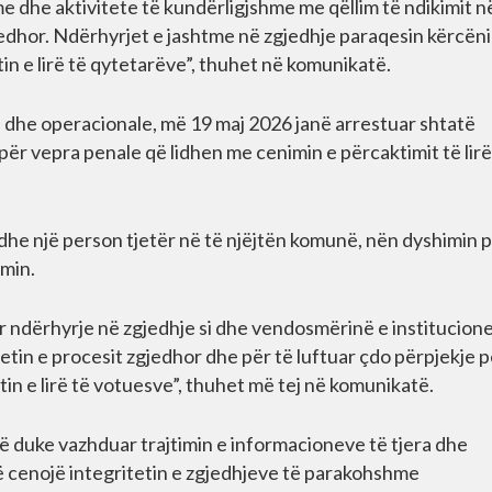
 dhe aktivitete të kundërligjshme me qëllim të ndikimit n
zgjedhor. Ndërhyrjet e jashtme në zgjedhje paraqesin kërcën
in e lirë të qytetarëve”, thuhet në komunikatë.
re dhe operacionale, më 19 maj 2026 janë arrestuar shtatë
r vepra penale që lidhen me cenimin e përcaktimit të lirë
dhe një person tjetër në të njëjtën komunë, nën dyshimin 
imin.
 ndërhyrje në zgjedhje si dhe vendosmërinë e institucion
tin e procesit zgjedhor dhe për të luftuar çdo përpjekje p
in e lirë të votuesve”, thuhet më tej në komunikatë.
në duke vazhduar trajtimin e informacioneve të tjera dhe
të cenojë integritetin e zgjedhjeve të parakohshme