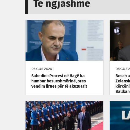
Të ngjashme
08 GUS 2026 |
08 GUS 2
Sabedini: Procesi në Hagë ka
Bosch a
humbur besueshmërinë, pres
Zelensk
vendim lirues për të akuzuarit
kërcëni
Ballkan