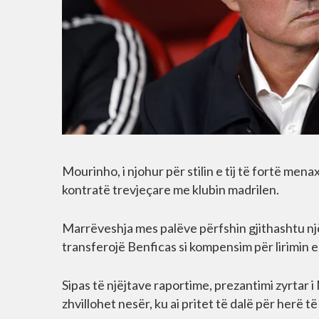
Mourinho, i njohur për stilin e tij të fortë men
kontratë trevjeçare me klubin madrilen.
Marrëveshja mes palëve përfshin gjithashtu një
transferojë Benficas si kompensim për lirimin 
Sipas të njëjtave raportime, prezantimi zyrtar
zhvillohet nesër, ku ai pritet të dalë për herë të 