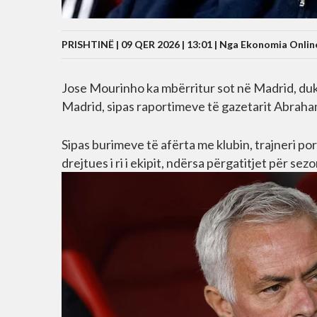
PRISHTINË | 09 QER 2026 | 13:01 |
Nga Ekonomia Onlin
Jose Mourinho ka mbërritur sot në Madrid, duke 
Madrid, sipas raportimeve të gazetarit Abraha
Sipas burimeve të afërta me klubin, trajneri por
drejtues i ri i ekipit, ndërsa përgatitjet për 