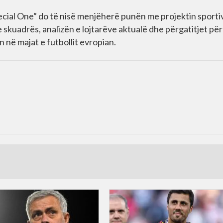
ecial One” do të nisë menjëherë punën me projektin sporti
e skuadrës, analizën e lojtarëve aktualë dhe përgatitjet për
n në majat e futbollit evropian.