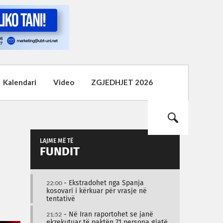
Kalendari
Video
ZGJEDHJET 2026
LAJME MË TË
FUNDIT
22:00
- Ekstradohet nga Spanja
kosovari i kërkuar për vrasje në
tentativë
21:52
- Në Iran raportohet se janë
ekzekutuar të paktën 71 persona gjatë