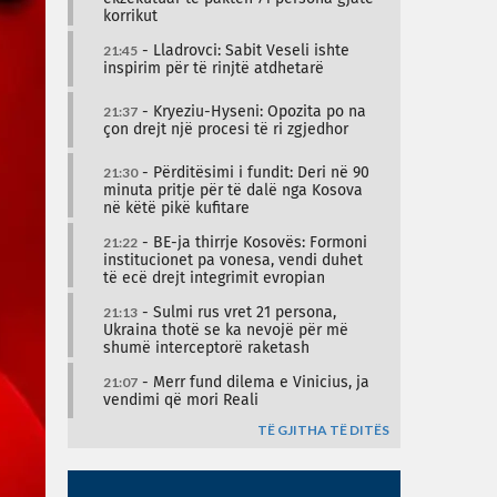
korrikut
21:45
- Lladrovci: Sabit Veseli ishte
inspirim për të rinjtë atdhetarë
21:37
- Kryeziu-Hyseni: Opozita po na
çon drejt një procesi të ri zgjedhor
21:30
- Përditësimi i fundit: Deri në 90
minuta pritje për të dalë nga Kosova
në këtë pikë kufitare
21:22
- BE-ja thirrje Kosovës: Formoni
institucionet pa vonesa, vendi duhet
të ecë drejt integrimit evropian
21:13
- Sulmi rus vret 21 persona,
Ukraina thotë se ka nevojë për më
shumë interceptorë raketash
21:07
- Merr fund dilema e Vinicius, ja
vendimi që mori Reali
TË GJITHA TË DITËS