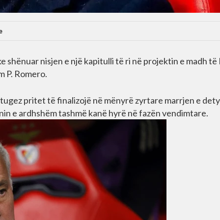
e
shënuar nisjen e një kapitulli të ri në projektin e madh të
m P. Romero.
tugez pritet të finalizojë në mënyrë zyrtare marrjen e dety
sezonin e ardhshëm tashmë kanë hyrë në fazën vendimtare.