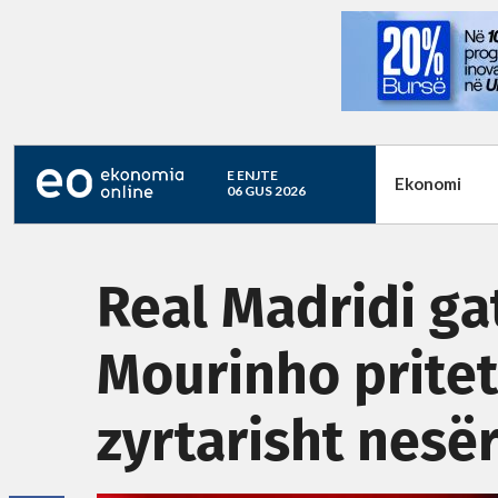
E ENJTE
Ekonomi
06 GUS 2026
Real Madridi gat
Mourinho pritet
zyrtarisht nesë