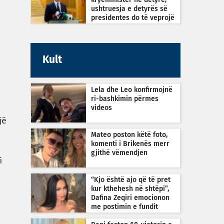
kryeministër në detyrë,
ushtruesja e detyrës së
presidentes do të veprojë
sipas Kushtetutës
Kult
Lela dhe Leo konfirmojnë
ri-bashkimin përmes
videos
jë
Mateo poston këtë foto,
komenti i Brikenës merr
gjithë vëmendjen
i
“Kjo është ajo që të pret
kur kthehesh në shtëpi”,
Dafina Zeqiri emocionon
me postimin e fundit