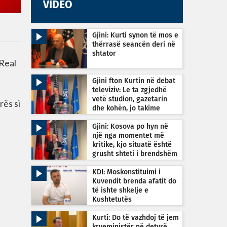
VIDEO
Gjini: Kurti synon të mos e
thërrasë seancën deri në
shtator
 Real
Gjini fton Kurtin në debat
televiziv: Le ta zgjedhë
vetë studion, gazetarin
rës si
dhe kohën, jo takime
private
Gjini: Kosova po hyn në
një nga momentet më
kritike, kjo situatë është
grusht shteti i brendshëm
KDI: Moskonstituimi i
Kuvendit brenda afatit do
të ishte shkelje e
Kushtetutës
Kurti: Do të vazhdoj të jem