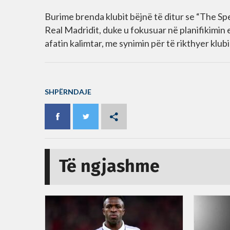
Burime brenda klubit bëjnë të ditur se “The Sp
Real Madridit, duke u fokusuar në planifikimin 
afatin kalimtar, me synimin për të rikthyer klubi
SHPËRNDAJE
Të ngjashme