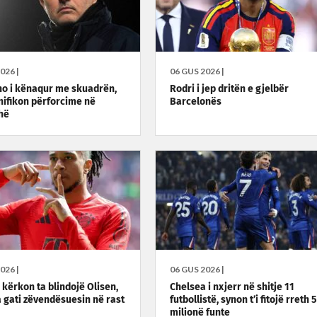
026 |
06 GUS 2026 |
o i kënaqur me skuadrën,
Rodri i jep dritën e gjelbër
nifikon përforcime në
Barcelonës
hë
026 |
06 GUS 2026 |
 kërkon ta blindojë Olisen,
Chelsea i nxjerr në shitje 11
a gati zëvendësuesin në rast
futbollistë, synon t’i fitojë rreth 
milionë funte