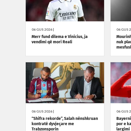
06 GUS 2026 |
06 GUS 2
Merr fund dilema e Vinicius, ja
Mourinh
vendimi që mori Reali
nuk pla
mesfus
06 GUS 2026 |
06 GUS 2
“Shifra rekorde”, Salah nënshkruan
Bayerni
kontratë dyvjeçare me
por e k
Trabzonsporin
largimi