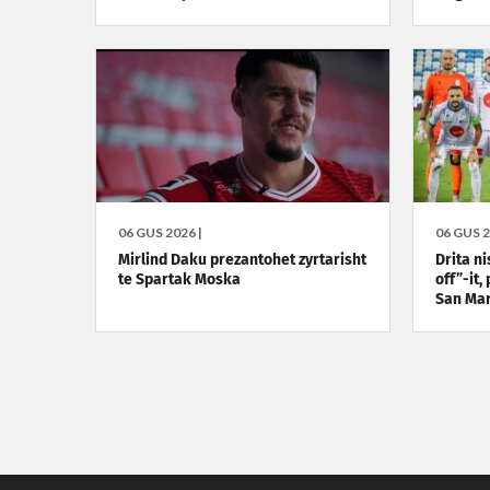
06 GUS 2026 |
06 GUS 2
Mirlind Daku prezantohet zyrtarisht
Drita ni
te Spartak Moska
off”-it,
San Ma