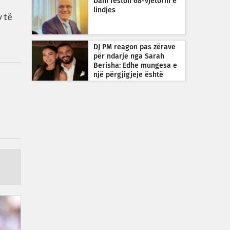
Dani feston 68-vjetorin e
lindjes
v të
DJ PM reagon pas zërave
për ndarje nga Sarah
Berisha: Edhe mungesa e
një përgjigjeje është
përgjigje