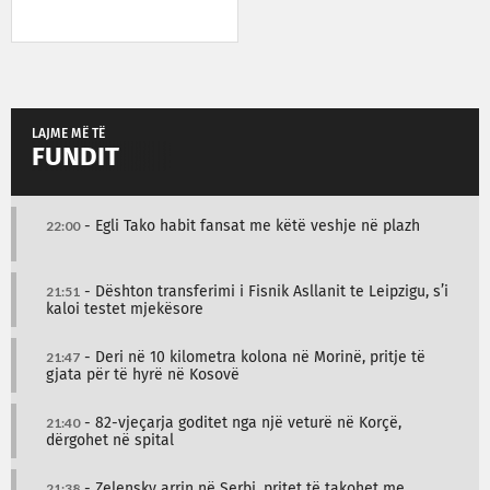
LAJME MË TË
FUNDIT
22:00
- Egli Tako habit fansat me këtë veshje në plazh
21:51
- Dështon transferimi i Fisnik Asllanit te Leipzigu, s’i
kaloi testet mjekësore
21:47
- Deri në 10 kilometra kolona në Morinë, pritje të
gjata për të hyrë në Kosovë
21:40
- 82-vjeçarja goditet nga një veturë në Korçë,
dërgohet në spital
21:38
- Zelensky arrin në Serbi, pritet të takohet me