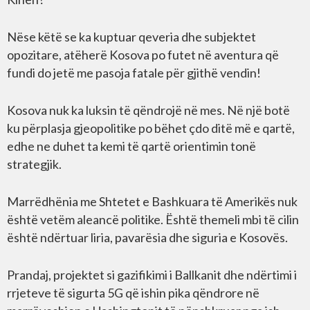
Nëse këtë se ka kuptuar qeveria dhe subjektet
opozitare, atëherë Kosova po futet në aventura që
fundi do jetë me pasoja fatale për gjithë vendin!
Kosova nuk ka luksin të qëndrojë në mes. Në një botë
ku përplasja gjeopolitike po bëhet çdo ditë më e qartë,
edhe ne duhet ta kemi të qartë orientimin tonë
strategjik.
Marrëdhënia me Shtetet e Bashkuara të Amerikës nuk
është vetëm aleancë politike. Është themeli mbi të cilin
është ndërtuar liria, pavarësia dhe siguria e Kosovës.
Prandaj, projektet si gazifikimi i Ballkanit dhe ndërtimi i
rrjeteve të sigurta 5G që ishin pika qëndrore në