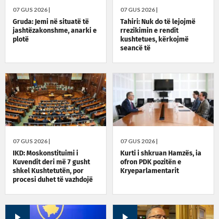
07 GUS 2026 |
07 GUS 2026 |
Gruda: Jemi në situatë të
Tahiri: Nuk do të lejojmë
jashtëzakonshme, anarki e
rrezikimin e rendit
plotë
kushtetues, kërkojmë
seancë të
jashtëzakonshme sonte në
orën 22:30
07 GUS 2026 |
07 GUS 2026 |
IKD: Moskonstituimi i
Kurti i shkruan Hamzës, ia
Kuvendit deri më 7 gusht
ofron PDK pozitën e
shkel Kushtetutën, por
Kryeparlamentarit
procesi duhet të vazhdojë