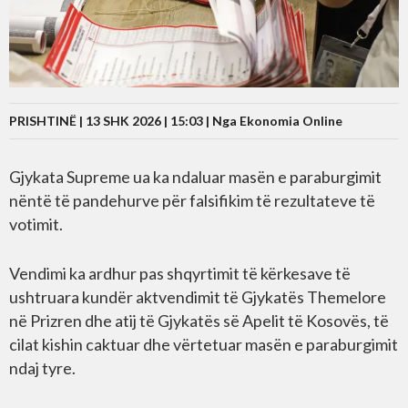
PRISHTINË | 13 SHK 2026 | 15:03 |
Nga Ekonomia Online
Gjykata Supreme ua ka ndaluar masën e paraburgimit
nëntë të pandehurve për falsifikim të rezultateve të
votimit.
Vendimi ka ardhur pas shqyrtimit të kërkesave të
ushtruara kundër aktvendimit të Gjykatës Themelore
në Prizren dhe atij të Gjykatës së Apelit të Kosovës, të
cilat kishin caktuar dhe vërtetuar masën e paraburgimit
ndaj tyre.