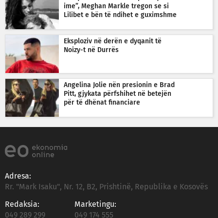
ime”, Meghan Markle tregon se si
Lilibet e bën të ndihet e guximshme
Eksploziv në derën e dyqanit të
Noizy-t në Durrës
Angelina Jolie nën presionin e Brad
Pitt, gjykata përfshihet në betejën
për të dhënat financiare
Adresa:
Rr. "Mark Isaku", Nr. 12, B2, Prishtinë, Republika e Kosovës
Redaksia:
Marketingu:
049 289 299
049 174 555