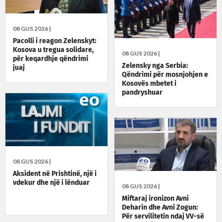
08 GUS 2026 |
Pacolli i reagon Zelenskyt:
Kosova u tregua solidare,
08 GUS 2026 |
për keqardhje qëndrimi
Zelensky nga Serbia:
juaj
Qëndrimi për mosnjohjen e
Kosovës mbetet i
pandryshuar
08 GUS 2026 |
Aksident në Prishtinë, një i
vdekur dhe një i lënduar
08 GUS 2026 |
Miftaraj ironizon Avni
Deharin dhe Avni Zogun:
Për servilitetin ndaj VV-së