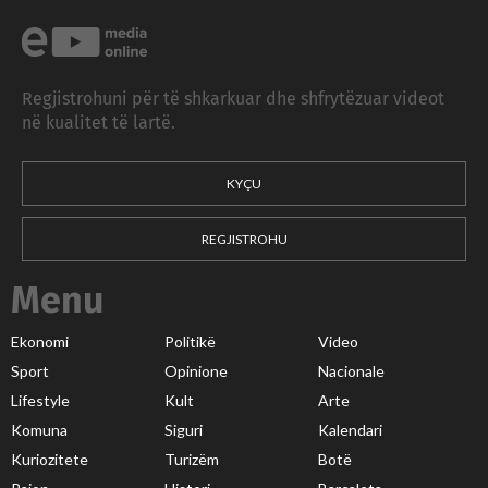
Regjistrohuni për të shkarkuar dhe shfrytëzuar videot
në kualitet të lartë.
KYÇU
REGJISTROHU
Menu
Ekonomi
Politikë
Video
Sport
Opinione
Nacionale
Lifestyle
Kult
Arte
Komuna
Siguri
Kalendari
Kuriozitete
Turizëm
Botë