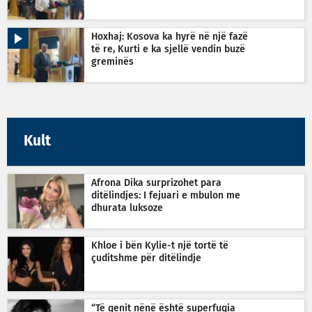
Hoxhaj: Kosova ka hyrë në një fazë
të re, Kurti e ka sjellë vendin buzë
greminës
Kult
Afrona Dika surprizohet para
ditëlindjes: I fejuari e mbulon me
dhurata luksoze
Khloe i bën Kylie-t një tortë të
çuditshme për ditëlindje
“Të qenit nënë është superfuqia