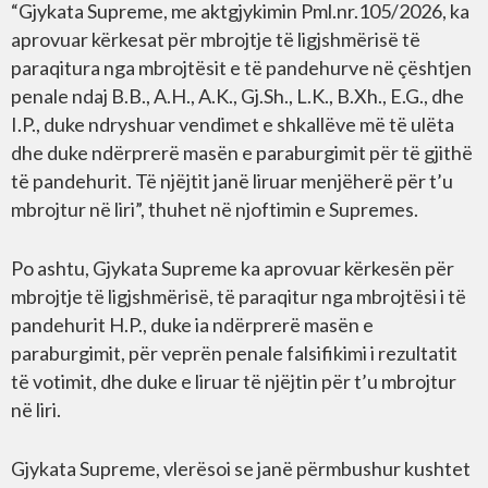
“Gjykata Supreme, me aktgjykimin Pml.nr.105/2026, ka
aprovuar kërkesat për mbrojtje të ligjshmërisë të
paraqitura nga mbrojtësit e të pandehurve në çështjen
penale ndaj B.B., A.H., A.K., Gj.Sh., L.K., B.Xh., E.G., dhe
I.P., duke ndryshuar vendimet e shkallëve më të ulëta
dhe duke ndërprerë masën e paraburgimit për të gjithë
të pandehurit. Të njëjtit janë liruar menjëherë për t’u
mbrojtur në liri”, thuhet në njoftimin e Supremes.
Po ashtu, Gjykata Supreme ka aprovuar kërkesën për
mbrojtje të ligjshmërisë, të paraqitur nga mbrojtësi i të
pandehurit H.P., duke ia ndërprerë masën e
paraburgimit, për veprën penale falsifikimi i rezultatit
të votimit, dhe duke e liruar të njëjtin për t’u mbrojtur
në liri.
Gjykata Supreme, vlerësoi se janë përmbushur kushtet