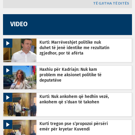
TË GJITHA TË DITËS
VIDEO
Kurti: Marrëveshjet politike nuk
duhet të jenë identike me rezultatin
zgjedhor, por të afërta
Haxhiu për Kadriajn: Nuk kam
problem me aksionet politike të
deputetëve
Kurti: Nuk ankohem që hedhin vezë,
ankohem që s’duan të takohen
Kurti tregon pse s’propozoi përsëri
emër për kryetar Kuvendi