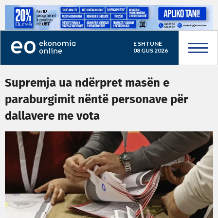
E SHTUNË
08 GUS 2026
Supremja ua ndërpret masën e
paraburgimit nëntë personave për
dallavere me vota