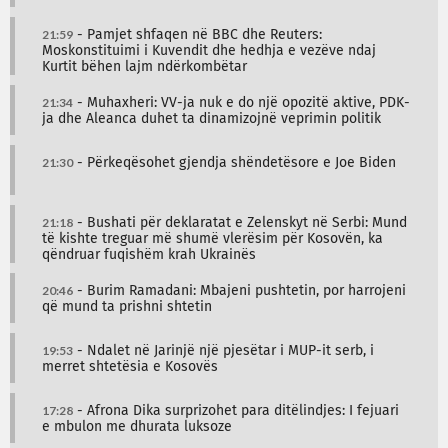
21:59
- Pamjet shfaqen në BBC dhe Reuters:
Moskonstituimi i Kuvendit dhe hedhja e vezëve ndaj
Kurtit bëhen lajm ndërkombëtar
21:34
- Muhaxheri: VV-ja nuk e do një opozitë aktive, PDK-
ja dhe Aleanca duhet ta dinamizojnë veprimin politik
21:30
- Përkeqësohet gjendja shëndetësore e Joe Biden
21:18
- Bushati për deklaratat e Zelenskyt në Serbi: Mund
të kishte treguar më shumë vlerësim për Kosovën, ka
qëndruar fuqishëm krah Ukrainës
20:46
- Burim Ramadani: Mbajeni pushtetin, por harrojeni
që mund ta prishni shtetin
19:53
- Ndalet në Jarinjë një pjesëtar i MUP-it serb, i
merret shtetësia e Kosovës
17:28
- Afrona Dika surprizohet para ditëlindjes: I fejuari
e mbulon me dhurata luksoze