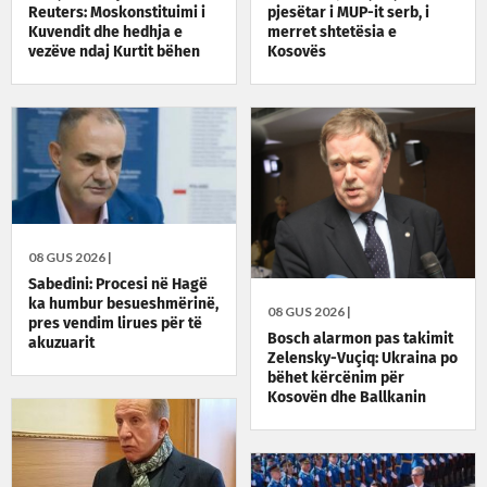
Reuters: Moskonstituimi i
pjesëtar i MUP-it serb, i
Kuvendit dhe hedhja e
merret shtetësia e
vezëve ndaj Kurtit bëhen
Kosovës
lajm ndërkombëtar
08 GUS 2026 |
Sabedini: Procesi në Hagë
ka humbur besueshmërinë,
08 GUS 2026 |
pres vendim lirues për të
Bosch alarmon pas takimit
akuzuarit
Zelensky-Vuçiq: Ukraina po
bëhet kërcënim për
Kosovën dhe Ballkanin