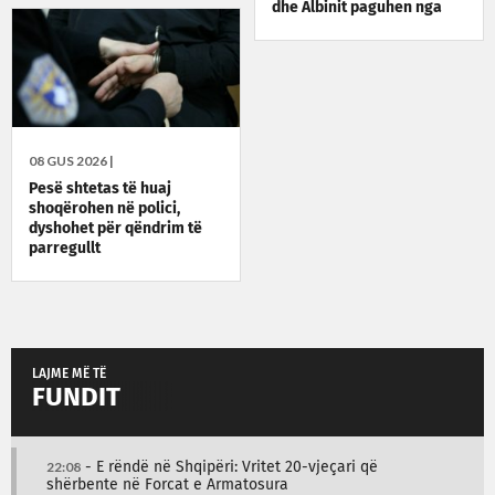
dhe Albinit paguhen nga
taksat e qytetarëve
08 GUS 2026 |
Pesë shtetas të huaj
shoqërohen në polici,
dyshohet për qëndrim të
parregullt
LAJME MË TË
FUNDIT
22:08
- E rëndë në Shqipëri: Vritet 20-vjeçari që
shërbente në Forcat e Armatosura