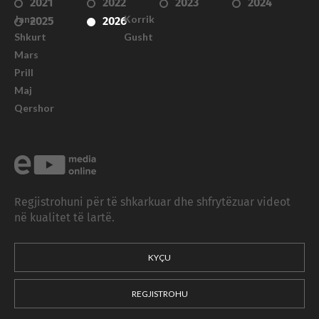
2021
2022
2023
2024
Janar
Korrik
2025
2026
Shkurt
Gusht
Mars
Prill
Maj
Qershor
Regjistrohuni për të shkarkuar dhe shfrytëzuar videot
në kualitet të lartë.
KYÇU
REGJISTROHU