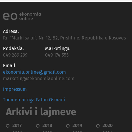
Adresa:
Rr. "Mark Isaku", Nr. 12, B2, Prishtinë, Republika e Kosovës
Redaksia:
Marketingu:
049 289 299
049 174 555
Email:
ekonomia.online@gmail.com
marketing@ekonomiaonline.com
Impressum
Themeluar nga Faton Osmani
Arkivi i lajmeve
2017
2018
2019
2020