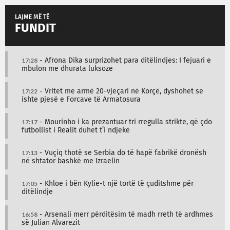
LAJME MË TË
FUNDIT
17:28
- Afrona Dika surprizohet para ditëlindjes: I fejuari e
mbulon me dhurata luksoze
17:22
- Vritet me armë 20-vjeçari në Korçë, dyshohet se
ishte pjesë e Forcave të Armatosura
17:17
- Mourinho i ka prezantuar tri rregulla strikte, që çdo
futbollist i Realit duhet t’i ndjekë
17:13
- Vuçiq thotë se Serbia do të hapë fabrikë dronësh
në shtator bashkë me Izraelin
17:05
- Khloe i bën Kylie-t një tortë të çuditshme për
ditëlindje
16:58
- Arsenali merr përditësim të madh rreth të ardhmes
së Julian Alvarezit