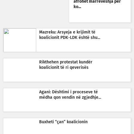
afrohet marrëveshja për
ko...
Mazreku: Arsyeja e krijimit të
koalicionit PDK-LDK është shu...
Rikthehen protestat kundër
koalicionit të ri qeverisës
Agani: Dështimi i proceseve të
mëdha qon vendin në zgjedhje...
Buxheti “çan” koalicionin