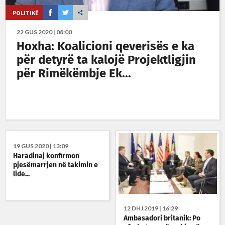
POLITIKË
22 GUS 2020 | 08:00
Hoxha: Koalicioni qeverisës e ka
për detyrë ta kalojë Projektligjin
për Rimëkëmbje Ek...
19 GUS 2020 | 13:09
Haradinaj konfirmon
pjesëmarrjen në takimin e
lide...
12 DHJ 2019 | 16:29
Ambasadori britanik: Po