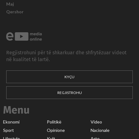
Maj
Qershor
Regjistrohuni për të shkarkuar dhe shfrytëzuar videot
në kualitet të lartë.
KYÇU
REGJISTROHU
Menu
Ekonomi
Politikë
Video
Sport
Opinione
Nacionale
Lifestyle
Kult
Arte