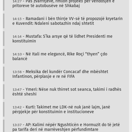
14:27
- Pas zvarritjeve, rifillon projekti për vendosjen e
pritoreve të autobusëve në Shkabaj
14:15
- Ramadani i bën thirrje VV-së të propozojë kryetarin
e Kuvendit: Ndaleni sabotazhin ndaj shtetit
14:14
- Mustafa: S’ka arsye që të lidhet Presidenti me
konstituimin
14:10
- Në Itali me elegancë, Rike Roçi “thyen” çdo
balancë
13:58
- Meksika del kundër Concacaf dhe mbështet
Infantinon, përplasje e re në FIFA
13:47
- Ymeri: Nëse nuk thirret sot seanca, takimi i radhës
është sheshi
13:42
- Kurti: Takimet me LDK-në nuk janë lajm, janë
përpjekje për konstituimin e institucioneve
13:37
- AP: Kalimi nëpër Ngushticën e Hormuzit do të jetë
pa tarifa deri në marrëveshjen përfundimtare