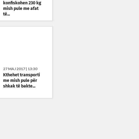
konfiskohen 230 kg
mish pule me afat
të...
27 MAJ 2017 | 13:30
Kthehet transporti
me mish pule për
shkak të bakte...