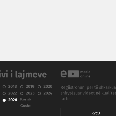
ivi i lajmeve
2018
2019
2020
Regjistrohuni për të shkarku
2022
2023
2024
shfrytëzuar videot në kualitet
Korrik
lartë.
2026
Gusht
KYÇU