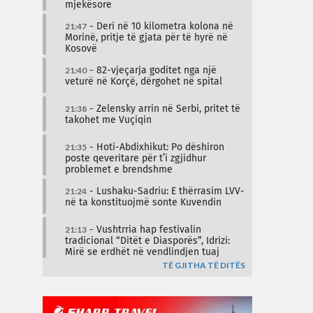
mjekësore
21:47
- Deri në 10 kilometra kolona në
Morinë, pritje të gjata për të hyrë në
Kosovë
21:40
- 82-vjeçarja goditet nga një
veturë në Korçë, dërgohet në spital
21:38
- Zelensky arrin në Serbi, pritet të
takohet me Vuçiqin
21:35
- Hoti-Abdixhikut: Po dëshiron
poste qeveritare për t’i zgjidhur
problemet e brendshme
21:24
- Lushaku-Sadriu: E thërrasim LVV-
në ta konstituojmë sonte Kuvendin
21:13
- Vushtrria hap festivalin
tradicional “Ditët e Diasporës”, Idrizi:
Mirë se erdhët në vendlindjen tuaj
TË GJITHA TË DITËS