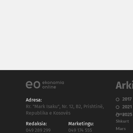
Ark
2017
Adresa:
Rr. "Mark Isaku", Nr. 12, B2, Prishtinë,
2021
Republika e Kosovës
Janar
2025
Shkurt
Redaksia:
Marketingu:
Mars
049 289 299
049 174 555