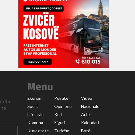
Menu
Ekonomi
Politikë
Video
ar dhe
Sport
Opinione
Nacionale
 të
Lifestyle
Kult
Arte
Komuna
Siguri
Kalendari
Kuriozitete
Turizëm
Botë