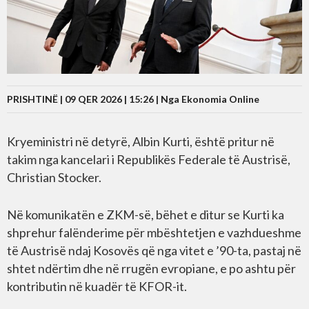
PRISHTINË | 09 QER 2026 | 15:26 |
Nga Ekonomia Online
Kryeministri në detyrë, Albin Kurti, është pritur në
takim nga kancelari i Republikës Federale të Austrisë,
Christian Stocker.
Në komunikatën e ZKM-së, bëhet e ditur se Kurti ka
shprehur falënderime për mbështetjen e vazhdueshme
të Austrisë ndaj Kosovës që nga vitet e ’90-ta, pastaj në
shtet ndërtim dhe në rrugën evropiane, e po ashtu për
kontributin në kuadër të KFOR-it.