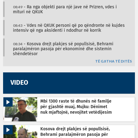
08:49
- Ra nga objekti para një jave në Prizren, vdes i
mituri në QKUK
08:43
- Vdes në QKUK personi që po qëndronte në kujdes
intensiv që nga aksidenti i ndodhur në korrik
08:34
- Kosova drejt plakjes së popullsisë, Behrami
paralajmëron pasoja për ekonominë dhe sistemin
shëndetësor
TË GJITHA TË DITËS
VIDEO
Mbi 1300 raste të dhunës në familje
për gjashtë muaj, Mujku: Dënimet
nuk mjaftojnë, nevojitet vetëdijesim
Kosova drejt plakjes së popullsisë,
Behrami paralajmëron pasoja për