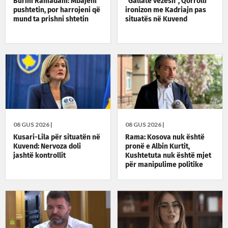
Burim Ramadani: Mbajeni
“Gallatë vezësh”, Qorrolli
pushtetin, por harrojeni që
ironizon me Kadriajn pas
mund ta prishni shtetin
situatës në Kuvend
08 GUS 2026 |
08 GUS 2026 |
Kusari-Lila për situatën në
Rama: Kosova nuk është
Kuvend: Nervoza doli
pronë e Albin Kurtit,
jashtë kontrollit
Kushtetuta nuk është mjet
për manipulime politike