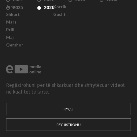
Janar
Korrik
2025
2026
Shkurt
Gusht
Mars
Prill
Maj
Qershor
Regjistrohuni për të shkarkuar dhe shfrytëzuar videot
në kualitet të lartë.
KYÇU
REGJISTROHU