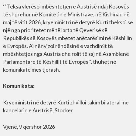
‘’ Teksa vlerësoi mbështetjen e Austrisë ndaj Kosovës
të shprehur në Komitetin e Ministrave, në Kishinau në
maj të vitit 2026, kryeministri në detyrë Kurti theksoi se
një nga prioritetet më të larta të Qeverisë së
Republikës së Kosovës mbetet anëtarësimi në Këshillin
e Evropës. Ai nënvizoi rëndësinë e vazhdimit të
mbështetjes nga Austria dhe rolit të saj në Asamblenë
Parlamentare të Këshillit të Evropës’’, thuhet në
komunikatë mes tjerash.
Komunikata:
Kryeministri në detyrë Kurti zhvilloi takim bilateral me
kancelarin e Austrisë, Stocker
Vjenë, 9 qershor 2026