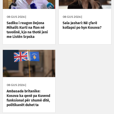
08 GUS 2026 |
08 GUS 2026 |
Sadiku i reagon Dejona
Sala Jashari: Në çfarë
Mihalit: Kurti na fton në
kollapsi po hyn Kosova?
tavolinë, kjo na thotë jeni
me Listën Srpska
08 GUS 2026 |
Ambasada britanike:
Kosova ka qenë pa Kuvend
funksional për shumë ditë,
politikanët duhet ta
zgjidhin situatën