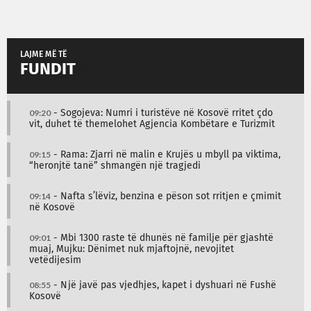
LAJME MË TË
FUNDIT
09:20
- Sogojeva: Numri i turistëve në Kosovë rritet çdo
vit, duhet të themelohet Agjencia Kombëtare e Turizmit
09:15
- Rama: Zjarri në malin e Krujës u mbyll pa viktima,
“heronjtë tanë” shmangën një tragjedi
09:14
- Nafta s’lëviz, benzina e pëson sot rritjen e çmimit
në Kosovë
09:01
- Mbi 1300 raste të dhunës në familje për gjashtë
muaj, Mujku: Dënimet nuk mjaftojnë, nevojitet
vetëdijesim
08:55
- Një javë pas vjedhjes, kapet i dyshuari në Fushë
Kosovë