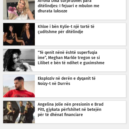
Afrona Dika surprizohet para
ditëlindjes: I fejuari e mbulon me
dhurata luksoze
Khloe i bën Kylie-t një tortë të
çuditshme për ditëlindje
“Të qenit nënë është superfuqia
ime”, Meghan Markle tregon se si
Lilibet e bën të ndihet e guximshme
Eksploziv në derën e dyqanit të
Noizy-t në Durrës
Angelina Jolie nën presionin e Brad
Pitt, gjykata përfshihet në betejën
për të dhënat financiare