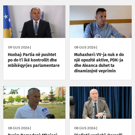
09 GUS 2026 |
08 GUS 2026 |
Hoxhaj: Partia në pushtet
Muhaxheri: VV-ja nuk e do
po do t’i ikë kontrollit dhe
një opozitë aktive, PDK-ja
mbikëqyrjes parlamentare
dhe Aleanca duhet ta
dinamizojnë veprimin
politik
08 GUS 2026 |
08 GUS 2026 |