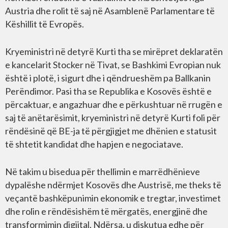
Austria dhe rolit të saj në Asamblenë Parlamentare të
Këshillit të Evropës.
Kryeministri në detyrë Kurti tha se mirëpret deklaratën
e kancelarit Stocker në Tivat, se Bashkimi Evropian nuk
është i plotë, i sigurt dhe i qëndrueshëm pa Ballkanin
Perëndimor. Pasi tha se Republika e Kosovës është e
përcaktuar, e angazhuar dhe e përkushtuar në rrugën e
saj të anëtarësimit, kryeministri në detyrë Kurti foli për
rëndësinë që BE-ja të përgjigjet me dhënien e statusit
të shtetit kandidat dhe hapjen e negociatave.
Në takim u bisedua për thellimin e marrëdhënieve
dypalëshe ndërmjet Kosovës dhe Austrisë, me theks të
veçantë bashkëpunimin ekonomik e tregtar, investimet
dhe rolin e rëndësishëm të mërgatës, energjinë dhe
transformimin digjital. Ndërsa, u diskutua edhe për