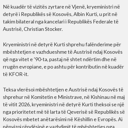
Në kuadër të vizitës zyrtare në Vjenë, kryeministri në
detyrë i Republikës së Kosovës, Albin Kurti, u prit në
takim bilateral nga kancelari i Republikës Federale të
Austrisë, Christian Stocker.
Kryeministri në detyrë Kurti shprehu falënderime për
mbështetjen e vazhdueshme të Austrisë ndaj Kosovës
që nga vitet e ’90-ta, pastaj në shtet ndërtim dhe në
rrugën evropiane, e po ashtu për kontributin në kuadër
të KFOR-it.
Teksa vlerësoi mbështetjen e Austrisë ndaj Kosovës të
shprehur në Komitetin e Ministrave, në Kishinau në maj
të vitit 2026, kryeministri në detyrë Kurti theksoi se një
nga prioritetet më të larta të Qeverisë së Republikës së
Kosovës mbetet anëtarësimi në Këshillin e Evropës. Ai
nënvizoi rëndësinë e vazhdimit të mbështetjes nga