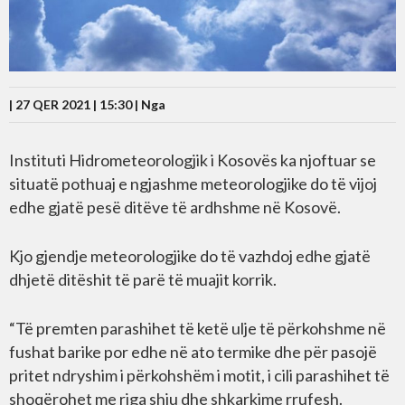
| 27 QER 2021 | 15:30 |
Nga
Instituti Hidrometeorologjik i Kosovës ka njoftuar se
situatë pothuaj e ngjashme meteorologjike do të vijoj
edhe gjatë pesë ditëve të ardhshme në Kosovë.
Kjo gjendje meteorologjike do të vazhdoj edhe gjatë
dhjetë ditëshit të parë të muajit korrik.
“Të premten parashihet të ketë ulje të përkohshme në
fushat barike por edhe në ato termike dhe për pasojë
pritet ndryshim i përkohshëm i motit, i cili parashihet të
shoqërohet me riga shiu dhe shkarkime rrufesh.