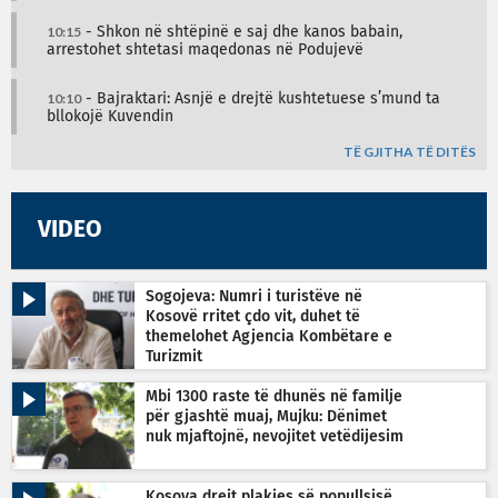
10:15
- Shkon në shtëpinë e saj dhe kanos babain,
arrestohet shtetasi maqedonas në Podujevë
10:10
- Bajraktari: Asnjë e drejtë kushtetuese s’mund ta
bllokojë Kuvendin
TË GJITHA TË DITËS
VIDEO
Sogojeva: Numri i turistëve në
Kosovë rritet çdo vit, duhet të
themelohet Agjencia Kombëtare e
Turizmit
Mbi 1300 raste të dhunës në familje
për gjashtë muaj, Mujku: Dënimet
nuk mjaftojnë, nevojitet vetëdijesim
Kosova drejt plakjes së popullsisë,