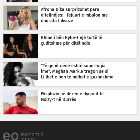
Afrona Dika surprizohet para
ditëlindjes: I fejuari e mbulon me
dhurata luksoze
Khloe i bën Kylie-t një tortë të
çuditshme për ditëlindje
“Të qenit nënë është superfuqia
ime”, Meghan Markle tregon se si
Lilibet e bën të ndihet e guximshme
Eksploziv në derën e dyqanit të
Noizy-t në Durrës