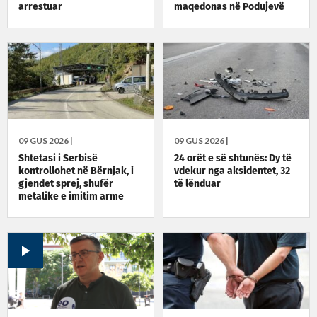
arrestuar
maqedonas në Podujevë
09 GUS 2026 |
09 GUS 2026 |
Shtetasi i Serbisë
24 orët e së shtunës: Dy të
kontrollohet në Bërnjak, i
vdekur nga aksidentet, 32
gjendet sprej, shufër
të lënduar
metalike e imitim arme