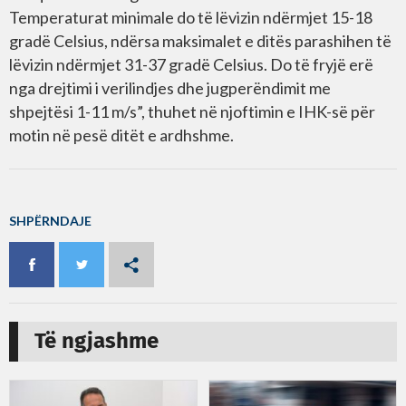
Temperaturat minimale do të lëvizin ndërmjet 15-18
gradë Celsius, ndërsa maksimalet e ditës parashihen të
lëvizin ndërmjet 31-37 gradë Celsius. Do të fryjë erë
nga drejtimi i verilindjes dhe jugperëndimit me
shpejtësi 1-11 m/s”, thuhet në njoftimin e IHK-së për
motin në pesë ditët e ardhshme.
SHPËRNDAJE
Të ngjashme