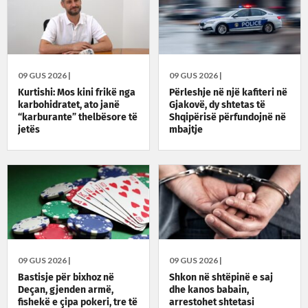
09 GUS 2026 |
09 GUS 2026 |
Kurtishi: Mos kini frikë nga
Përleshje në një kafiteri në
karbohidratet, ato janë
Gjakovë, dy shtetas të
“karburante” thelbësore të
Shqipërisë përfundojnë në
jetës
mbajtje
09 GUS 2026 |
09 GUS 2026 |
Bastisje për bixhoz në
Shkon në shtëpinë e saj
Deçan, gjenden armë,
dhe kanos babain,
fishekë e çipa pokeri, tre të
arrestohet shtetasi