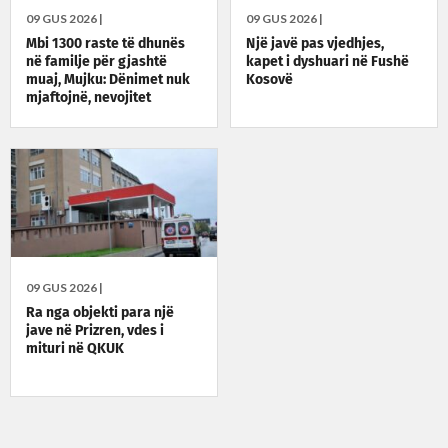
09 GUS 2026 |
09 GUS 2026 |
Mbi 1300 raste të dhunës
Një javë pas vjedhjes,
në familje për gjashtë
kapet i dyshuari në Fushë
muaj, Mujku: Dënimet nuk
Kosovë
mjaftojnë, nevojitet
vetëdijesim
09 GUS 2026 |
Ra nga objekti para një
jave në Prizren, vdes i
mituri në QKUK