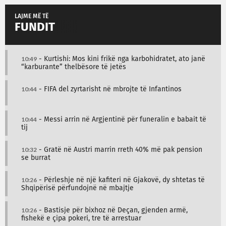
LAJME MË TË
FUNDIT
10:49
- Kurtishi: Mos kini frikë nga karbohidratet, ato janë
“karburante” thelbësore të jetës
10:44
- FIFA del zyrtarisht në mbrojte të Infantinos
10:44
- Messi arrin në Argjentinë për funeralin e babait të
tij
10:32
- Gratë në Austri marrin rreth 40% më pak pension
se burrat
10:26
- Përleshje në një kafiteri në Gjakovë, dy shtetas të
Shqipërisë përfundojnë në mbajtje
10:26
- Bastisje për bixhoz në Deçan, gjenden armë,
fishekë e çipa pokeri, tre të arrestuar