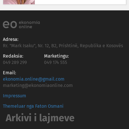
Adresa:
Rr. "Mark Isaku", Nr. 12, B2, Prishtinë, Republika e Kosovës
Redaksia:
Marketingu:
049 289 299
049 174 555
Email:
ekonomia.online@gmail.com
marketing@ekonomiaonline.com
Impressum
Themeluar nga Faton Osmani
Arkivi i lajmeve