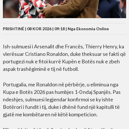
PRISHTINË | 08 KOR 2026 | 09:18 |
Nga Ekonomia Online
Ish-sulmuesi i Arsenalit dhe Francës, Thierry Henry, ka
vlerësuar Cristiano Ronaldon, duke theksuar se fakti që
portugezi nuk e fitoi kurrë Kupën e Botës nuk e zbeh
aspak trashëgiminë e tij në futboll.
Portugalia, me Ronaldon në përbërje, u eliminua nga
Kupa e Botës 2026 pas humbjes 1-0 ndaj Spanjës. Pas
ndeshjes, sulmuesi legjendar konfirmoi se ky ishte
Botërori i fundit i tij, duke i dhënë fund një kapitulli të
gjatë me kombëtaren në këtë kompeticion.