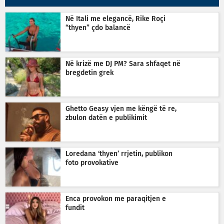
Në Itali me elegancë, Rike Roçi
“thyen” çdo balancë
Në krizë me DJ PM? Sara shfaqet në
bregdetin grek
Ghetto Geasy vjen me këngë të re,
zbulon datën e publikimit
Loredana ‘thyen’ rrjetin, publikon
foto provokative
Enca provokon me paraqitjen e
fundit