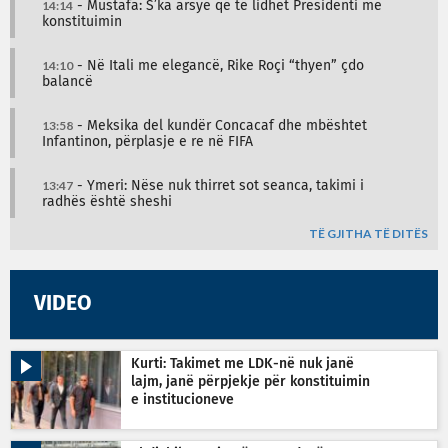
14:14
- Mustafa: S’ka arsye që të lidhet Presidenti me
konstituimin
14:10
- Në Itali me elegancë, Rike Roçi “thyen” çdo
balancë
13:58
- Meksika del kundër Concacaf dhe mbështet
Infantinon, përplasje e re në FIFA
13:47
- Ymeri: Nëse nuk thirret sot seanca, takimi i
radhës është sheshi
TË GJITHA TË DITËS
VIDEO
Kurti: Takimet me LDK-në nuk janë
lajm, janë përpjekje për konstituimin
e institucioneve