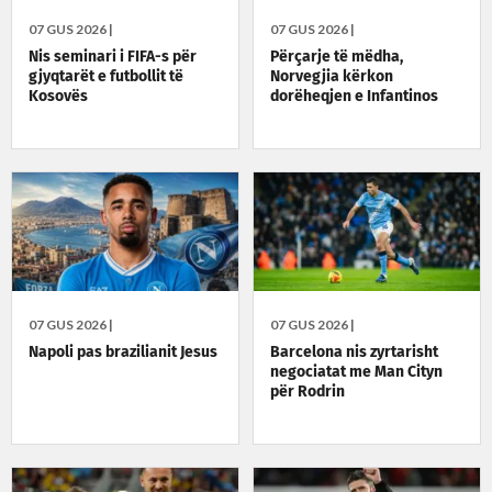
07 GUS 2026 |
07 GUS 2026 |
Nis seminari i FIFA-s për
Përçarje të mëdha,
gjyqtarët e futbollit të
Norvegjia kërkon
Kosovës
dorëheqjen e Infantinos
07 GUS 2026 |
07 GUS 2026 |
Napoli pas brazilianit Jesus
Barcelona nis zyrtarisht
negociatat me Man Cityn
për Rodrin