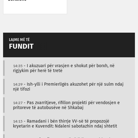
LAJME MË TË
FUNDIT
14:35
- I akuzuari për vrasjen e shokut për borxh, në
rigjykim për herë të tretë
14:29
- Ish-ylli i Premierligës akuzohet për një sulm ndaj
një tifozi
14:27
- Pas zvarritjeve, rifillon projekti për vendosjen e
pritoreve të autobusëve në Shkabaj
14:15
- Ramadani i bën thirrje VV-së të propozojë
kryetarin e Kuvendit: Ndaleni sabotazhin ndaj shtetit