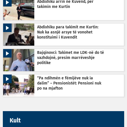
Abdixhiku arrin në Kuvend, për
takimin me Kurtin
Abdixhiku para takimit me Kurtin:
Nuk ka asnjë arsye të vonohet
konstituimi i Kuvendit
Bajqinovci: Takimet me LDK-në do të
vazhdojnë, presim marrëveshje
politike
“Pa ndihmën e fëmijëve nuk ia
dalim” – Pensionistët: Pensioni nuk
po na mjafton
Kult