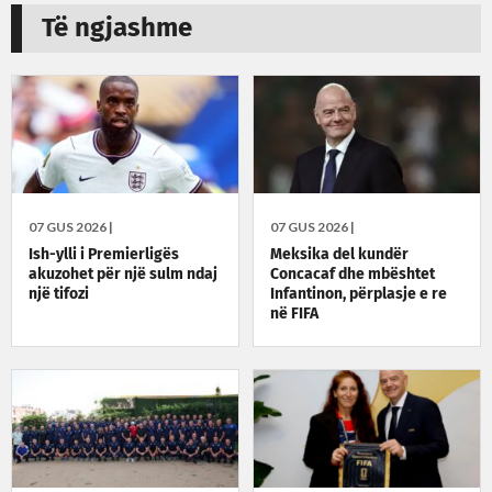
Të ngjashme
07 GUS 2026 |
07 GUS 2026 |
Ish-ylli i Premierligës
Meksika del kundër
akuzohet për një sulm ndaj
Concacaf dhe mbështet
një tifozi
Infantinon, përplasje e re
në FIFA