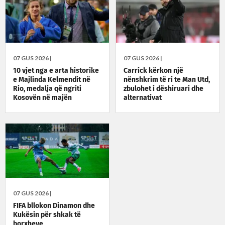
07 GUS 2026 |
07 GUS 2026 |
10 vjet nga e arta historike
Carrick kërkon një
e Majlinda Kelmendit në
nënshkrim të ri te Man Utd,
Rio, medalja që ngriti
zbulohet i dëshiruari dhe
Kosovën në majën
alternativat
olimpike
07 GUS 2026 |
FIFA bllokon Dinamon dhe
Kukësin për shkak të
borxheve