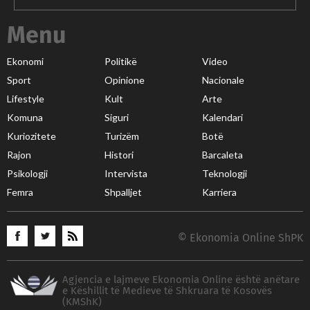
Menu
Ekonomi
Politikë
Video
Sport
Opinione
Nacionale
Lifestyle
Kult
Arte
Komuna
Siguri
Kalendari
Kuriozitete
Turizëm
Botë
Rajon
Histori
Barcaleta
Psikologji
Intervista
Teknologji
Femra
Shpalljet
Karriera
© Ekonomia Online ShPK
Agjencia e lajmeve Ekonomia Online është anëtare
e Këshillit të Medieve të Shkruara të Kosovës
(KMShK)