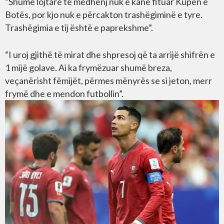
“Shumë lojtarë të mëdhenj nuk e kanë fituar Kupën e
Botës, por kjo nuk e përcakton trashëgiminë e tyre.
Trashëgimia e tij është e paprekshme”.
“I uroj gjithë të mirat dhe shpresoj që ta arrijë shifrën e
1 mijë golave. Ai ka frymëzuar shumë breza,
veçanërisht fëmijët, përmes mënyrës se si jeton, merr
frymë dhe e mendon futbollin”.