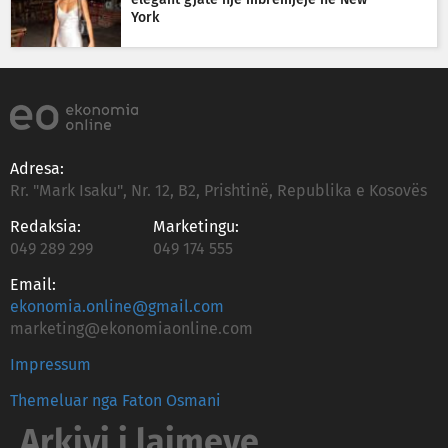
elegant gjatë një mbrëmjeje në New
York
Adresa:
Rr. "Mark Isaku", Nr. 12, B2, Prishtinë, Republika e Kosovës
Redaksia:
Marketingu:
049 289 299
049 174 555
Email:
ekonomia.online@gmail.com
marketing@ekonomiaonline.com
Impressum
Themeluar nga Faton Osmani
Arkivi i lajmeve