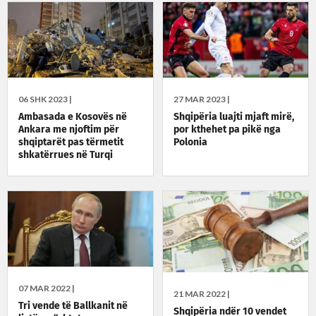
06 SHK 2023 |
27 MAR 2023 |
Ambasada e Kosovës në
Shqipëria luajti mjaft mirë,
Ankara me njoftim për
por kthehet pa pikë nga
shqiptarët pas tërmetit
Polonia
shkatërrues në Turqi
07 MAR 2022 |
21 MAR 2022 |
Tri vende të Ballkanit në
Shqipëria ndër 10 vendet