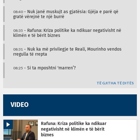
08:40
- Nuk janë muskujt as gjatësia: Gjëja e parë që
gratë vërejnë te një burrë
08:35
- Rafuna: Kriza politike ka ndikuar negativisht në
klimën e të bërit biznes
08:31
- Nuk ka më privilegje te Reali, Mourinho vendos
rregulla të rrepta
08:25
- Si ta mposhtni ‘marren’?
TË GJITHA TË DITËS
VIDEO
Rafuna: Kriza politike ka ndikuar
negativisht në klimën e të bërit
biznes