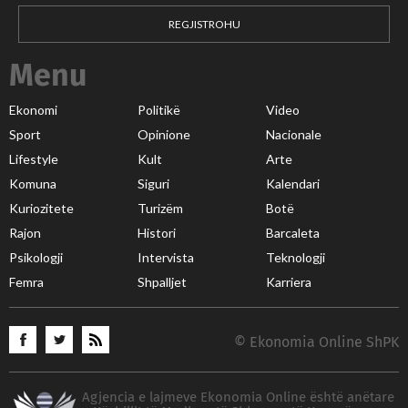
REGJISTROHU
Menu
Ekonomi
Politikë
Video
Sport
Opinione
Nacionale
Lifestyle
Kult
Arte
Komuna
Siguri
Kalendari
Kuriozitete
Turizëm
Botë
Rajon
Histori
Barcaleta
Psikologji
Intervista
Teknologji
Femra
Shpalljet
Karriera
© Ekonomia Online ShPK
Agjencia e lajmeve Ekonomia Online është anëtare