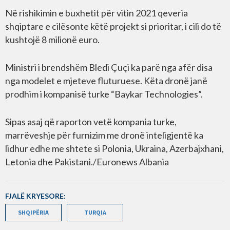
Në rishikimin e buxhetit për vitin 2021 qeveria
shqiptare e cilësonte këtë projekt si prioritar, i cili do të
kushtojë 8 milionë euro.
Ministri i brendshëm Bledi Çuçi ka parë nga afër disa
nga modelet e mjeteve fluturuese. Këta dronë janë
prodhim i kompanisë turke “Baykar Technologies”.
Sipas asaj që raporton vetë kompania turke,
marrëveshje për furnizim me dronë inteligjentë ka
lidhur edhe me shtete si Polonia, Ukraina, Azerbajxhani,
Letonia dhe Pakistani./Euronews Albania
FJALË KRYESORE:
SHQIPËRIA
TURQIA