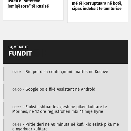
listën e “shteteve
më të korruptuara në botë,
jomiqësore” të Rusisë
sipas indeksit të lumturisë
LAJME MË TË
FUNDIT
09:05
- Bie për disa centë çmimi i naftës në Kosovë
09:00
- Google po e fikë Assistant në Android
08:55
- Fluksi i shtuar lëvizjesh në pikën kufitare të
Morinës, në 12 orë regjistrohen mbi 41 mijë hyrje
08:46
- Pritje deri në 40 minuta në kufi, kjo është pika me
e ngarkuar kufitare