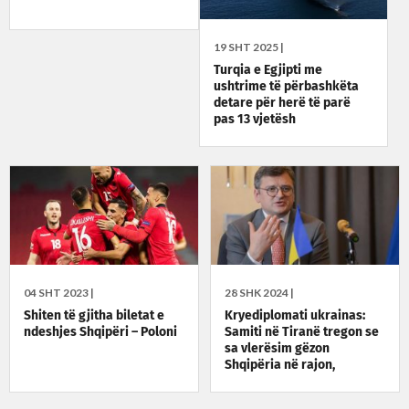
19 SHT 2025 |
Turqia e Egjipti me
ushtrime të përbashkëta
detare për herë të parë
pas 13 vjetësh
04 SHT 2023 |
28 SHK 2024 |
Shiten të gjitha biletat e
Kryediplomati ukrainas:
ndeshjes Shqipëri – Poloni
Samiti në Tiranë tregon se
sa vlerësim gëzon
Shqipëria në rajon,
mbetemi të bashkuar