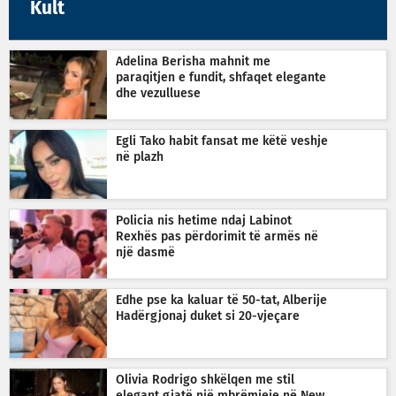
Kult
Adelina Berisha mahnit me
paraqitjen e fundit, shfaqet elegante
dhe vezulluese
Egli Tako habit fansat me këtë veshje
në plazh
Policia nis hetime ndaj Labinot
Rexhës pas përdorimit të armës në
një dasmë
Edhe pse ka kaluar të 50-tat, Alberije
Hadërgjonaj duket si 20-vjeçare
Olivia Rodrigo shkëlqen me stil