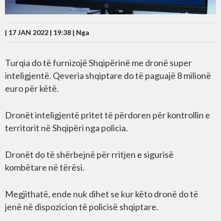
| 17 JAN 2022 | 19:38 |
Nga
Turqia do të furnizojë Shqipërinë me dronë super
inteligjentë. Qeveria shqiptare do të paguajë 8 milionë
euro për këtë.
Dronët inteligjentë pritet të përdoren për kontrollin e
territorit në Shqipëri nga policia.
Dronët do të shërbejnë për rritjen e sigurisë
kombëtare në tërësi.
Megjithatë, ende nuk dihet se kur këto dronë do të
jenë në dispozicion të policisë shqiptare.